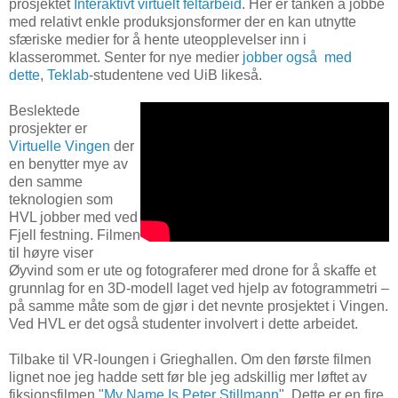
prosjektet
Interaktivt virtuelt feltarbeid
. Her er tanken å jobbe
med relativt enkle produksjonsformer der en kan utnytte
sfæriske medier for å hente uteopplevelser inn i
klasserommet. Senter for nye medier
jobber også med
dette
,
Teklab
-studentene ved UiB likeså.
Beslektede
prosjekter er
Virtuelle Vingen
der
en benytter mye av
den samme
teknologien som
HVL jobber med ved
Fjell festning. Filmen
til høyre viser
Øyvind som er ute og fotograferer med drone for å skaffe et
grunnlag for en 3D-modell laget ved hjelp av fotogrammetri –
på samme måte som de gjør i det nevnte prosjektet i Vingen.
Ved HVL er det også studenter involvert i dette arbeidet.
Tilbake til VR-loungen i Grieghallen. Om den første filmen
lignet noe jeg hadde sett før ble jeg adskillig mer løftet av
fiksjonsfilmen "
My Name Is Peter Stillmann
". Dette er en fire