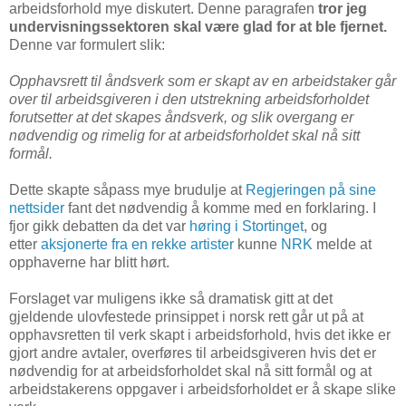
arbeidsforhold mye diskutert. Denne paragrafen
tror jeg
undervisningssektoren skal være glad for at ble fjernet.
Denne var formulert slik:
Opphavsrett til åndsverk som er skapt av en arbeidstaker går
over til arbeidsgiveren i den utstrekning arbeidsforholdet
forutsetter at det skapes åndsverk, og slik overgang er
nødvendig og rimelig for at arbeidsforholdet skal nå sitt
formål.
Dette skapte såpass mye brudulje at
Regjeringen på sine
nettsider
fant det nødvendig å komme med en forklaring. I
fjor gikk debatten da det var
høring i Stortinget
, og
etter
aksjonerte fra en rekke artister
kunne
NRK
melde at
opphaverne har blitt hørt.
Forslaget var muligens ikke så dramatisk gitt at det
gjeldende ulovfestede prinsippet i norsk rett går ut på at
opphavsretten til verk skapt i arbeidsforhold, hvis det ikke er
gjort andre avtaler, overføres til arbeidsgiveren hvis det er
nødvendig for at arbeidsforholdet skal nå sitt formål og at
arbeidstakerens oppgaver i arbeidsforholdet er å skape slike