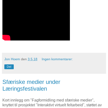
Jon Hoem
den
3.5.18
Ingen kommentarer:
Del
Sfæriske medier under
Læringsfestivalen
Kort innlegg om "Fagformidling med sfæriske medier",
knyttet til prosjektet "Interaktivt virtuelt feltarbeid", støttet av