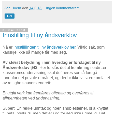
Jon Hoem
den
14.5.18
Ingen kommentarer:
Del
8. mai 2018
Innstillling til ny åndsverklov
Nå er
innstilllingen til ny åndsverklov her
. Viktig sak, som
kanskje ikke så mange får med seg.
Av størst betydning i min hverdag er forslaget til ny
Åndsverkslov §43
. Her forslås det at fremføring i ordinær
klasseromsundervisning skal defineres som å foregå
innenfor det private området, og derfor ikke vil være omfattet
av rettighetshavers enerett:
Et utgitt verk kan fremføres offentlig og overføres til
allmennheten ved undervisning.
Supert! En rekke unntak og noen snublesteiner, bl a knyttet
til betalingskurs, men det er i og for seg ikke urimelig. Det