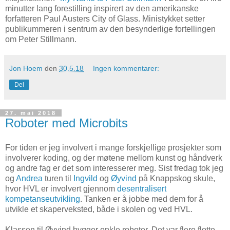
minutter lang forestilling inspirert av den amerikanske
forfatteren Paul Austers City of Glass. Ministykket setter
publikummeren i sentrum av den besynderlige fortellingen
om Peter Stillmann.
Jon Hoem
den
30.5.18
Ingen kommentarer:
Del
27. mai 2018
Roboter med Microbits
For tiden er jeg involvert i mange forskjellige prosjekter som
involverer koding, og der møtene mellom kunst og håndverk
og andre fag er det som interesserer meg. Sist fredag tok jeg
og
Andrea
turen til
Ingvild
og
Øyvind
på Knappskog skule,
hvor HVL er involvert gjennom
desentralisert
kompetanseutvikling
. Tanken er å jobbe med dem for å
utvikle et skaperveksted, både i skolen og ved HVL.
Klassen til Øyvind bygger enkle roboter. Det var flere flotte