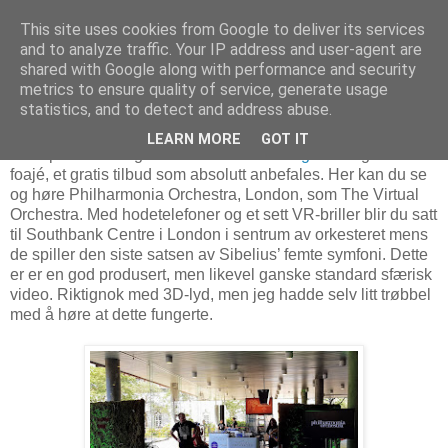
This site uses cookies from Google to deliver its services
and to analyze traffic. Your IP address and user-agent are
shared with Google along with performance and security
metrics to ensure quality of service, generate usage
30. mai 2018
VR-lounge i Grieghallen
statistics, and to detect and address abuse.
LEARN MORE
GOT IT
Festspillene i Bergen inviterer til
VR-lounge
i Grieghallens
foajé, et gratis tilbud som absolutt anbefales. Her kan du se
og høre Philharmonia Orchestra, London, som The Virtual
Orchestra. Med hodetelefoner og et sett VR-briller blir du satt
til Southbank Centre i London i sentrum av orkesteret mens
de spiller den siste satsen av Sibelius’ femte symfoni. Dette
er er en god produsert, men likevel ganske standard sfærisk
video. Riktignok med 3D-lyd, men jeg hadde selv litt trøbbel
med å høre at dette fungerte.