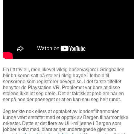
En litt triviell, men likevel viktig observasjon: i Grieghallen
blir brukerne satt på stoler i riktig høyde i forhold til
sensorene som registrerer bevegelse. I det første tilfellet
benytter de Playstation VR. Problemet var bare at disse
stolene ikke lot seg dreie. Det er faktisk et problem når en
ser på noe der poeneget er at en kan snu seg helt rundt.
Jeg tenkte nok ellers at opptaket av londonfilharmonien
kunne vært erstattet med et opptak av Bergen filharmoniske
orkester. Dette er det flere av UH-miljøene i Bergen som
jobber aktivt med, blant annet undertegnede gjennom