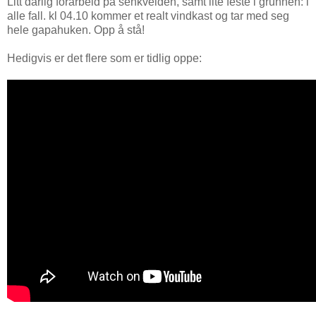
Litt dårlig forarbeid på senkvelden, samt lite feste i grunnen: i
alle fall. kl 04.10 kommer et realt vindkast og tar med seg
hele gapahuken. Opp å stå!
Hedigvis er det flere som er tidlig oppe: