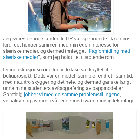
Jeg synes denne standen til HP var spennende. Ikke minst
fordi det henger sammen med min egen interesse for
sfæriske medier, og dermed innlegget "
Fagformidling med
sfæriske medier
", som jeg holdt i et tilstøtende rom.
Demonstrasjonsmodellen vi fikk se var knyttet til et
boligprosjekt. Dette var en modell som ble rendret i sanntid,
med naturtro skygger og det hele, og dermed ganske langt
unna mine studenters avfotografering av pappmodeller.
Samtidig
jobber vi med de samme problemstillingene
,
visualisering av rom, i vår ende med svært rimelig teknologi: