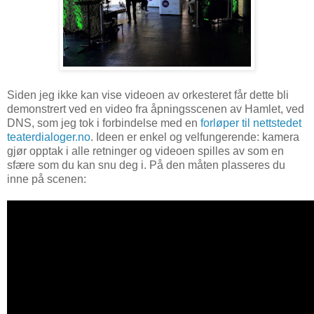
Siden jeg ikke kan vise videoen av orkesteret får dette bli
demonstrert ved en video fra åpningsscenen av Hamlet, ved
DNS, som jeg tok i forbindelse med en
forløper til nettstedet
teaterdialoger.no
. Ideen er enkel og velfungerende: kamera
gjør opptak i alle retninger og videoen spilles av som en
sfære som du kan snu deg i. På den måten plasseres du
inne på scenen: