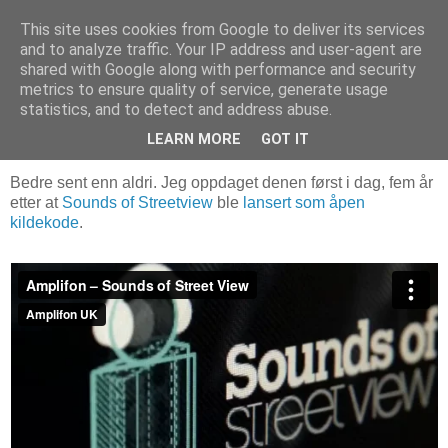
This site uses cookies from Google to deliver its services
and to analyze traffic. Your IP address and user-agent are
shared with Google along with performance and security
metrics to ensure quality of service, generate usage
29. august 2019
Tredimensjonal lyd for Google
statistics, and to detect and address abuse.
Streetview
LEARN MORE
GOT IT
Bedre sent enn aldri. Jeg oppdaget denen først i dag, fem år
etter at
Sounds of Streetview
ble
lansert som åpen
kildekode
.