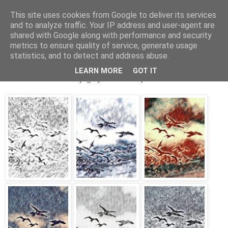
This site uses cookies from Google to deliver its services
and to analyze traffic. Your IP address and user-agent are
shared with Google along with performance and security
metrics to ensure quality of service, generate usage
17. april 2020
Filtertest
statistics, and to detect and address abuse.
LEARN MORE
GOT IT
Ikke for annet enn at jeg synes de ble pene.