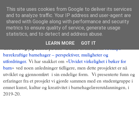
This site uses cookies from Google to deliver its services
and to analyze traffic. Your IP address and user-agent are
shared with Google along with performance and security
metrics to ensure quality of service, generate usage
30. september 2020
Utvidet virkelighet (AR) i bøker for barn
statistics, and to detect and address abuse.
LEARN MORE
GOT IT
Gro Eide og jeg deltok på den virtuelle konferansen
Å skape
bærekraftige barnehager – perspektiver, muligheter og
utfordringer.
Vi har snakket om
«
Utvidet virkelighet i bøker for
barn
»
ved noen anledninger tidligere, men dette prosjektet er nå
utviklet og gjennomført i sin endelige form.
Vi presenterte funn og
erfaringer fra et prosjekt vi gjorde sammen med en studentgruppe i
emnet kunst, kultur og kreativitet i barnehagelærerutdanningen, i
2019-20.