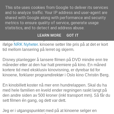
This site uses cookies from Google to deliver its services
and to analyze traffic. Your IP address and user-agent are
shared with Google along with performance and security
metrics to ensure quality of service, generate usage
16. februar 2010
En oppskrift på å holde liv i fildelingen?
statistics, and to detect and address abuse.
LEARN MORE
GOT IT
Disneys «Alice i Eventyrland», står i fare for å bli boikottet,
ifølge
NRK Nyheter
. kinoene setter lite pris på at det er kort
tid mellom lansering på lerret og skjerm.
Disney planlegger å lansere filmen på DVD mindre enn tre
måneder etter at den har hatt premiere på kino. En måned
kortere tid med eksklusiv kinovisning, er dyrebar tid for
kinoene, forklarer programdirektør i Oslo kino Christin Berg.
En kinobillett koster nå mer enn hundrelappen. Skal du ha
med hele familien en kveld ender regningen raskt langt på
den andre siden av 500 kroner (inkl transport mm). Så får du
sett filmen én gang, og dett var dett.
Jeg er i utgangspunktet med på at kinoene selger en