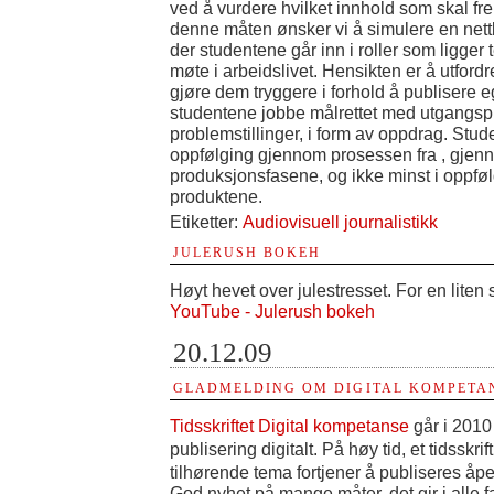
ved å vurdere hvilket innhold som skal f
denne måten ønsker vi å simulere en nett
der studentene går inn i roller som ligger t
møte i arbeidslivet. Hensikten er å utfor
gjøre dem tryggere i forhold å publisere e
studentene jobbe målrettet med utgangspu
problemstillinger, i form av oppdrag. Stud
oppfølging gjennom prosessen fra , gjen
produksjonsfasene, og ikke minst i oppfø
produktene.
Etiketter:
Audiovisuell journalistikk
JULERUSH BOKEH
Høyt hevet over julestresset. For en liten s
YouTube - Julerush bokeh
20.12.09
GLADMELDING OM DIGITAL KOMPETA
Tidsskriftet Digital kompetanse
går i 2010
publisering digitalt. På høy tid, et tidsskri
tilhørende tema fortjener å publiseres åpen
God nyhet på mange måter, det gir i alle 