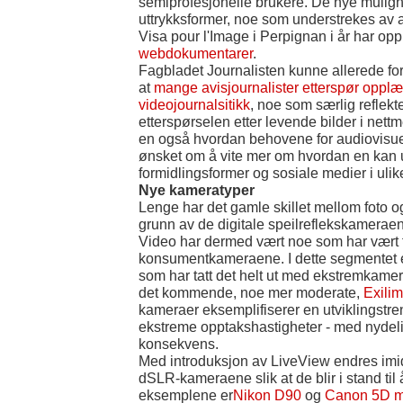
semiprofesjonelle brukere. De nye mulighe
uttrykksformer, noe som understrekes av at
Visa pour l'Image i Perpignan i år har opp
webdokumentarer
.
Fagbladet Journalisten kunne allerede for
at
mange avisjournalister etterspør opplæ
videojournalsitikk
, noe som særlig reflek
etterspørselen etter levende bilder i nettm
en også hvordan behovene for audiovisu
ønsket om å vite mer om hvordan en kan 
formidlingsformer og sosiale medier i ul
Nye kameratyper
Lenge har det gamle skillet mellom foto og
grunn av de digitale speilreflekskamerae
Video har dermed vært noe som har vært 
konsumentkameraene. I dette segmentet e
som har tatt det helt ut med ekstremkame
det kommende, noe mer moderate,
Exili
kameraer eksemplifiserer en utviklingstren
ekstreme opptakshastigheter - med nydel
konsekvens.
Med introduksjon av LiveView endres imid
dSLR-kameraene slik at de blir i stand til 
eksemplene er
Nikon D90
og
Canon 5D ma