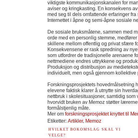
viktigste kommunikasjonskanalen for mang
aviser og kringkasting. En konsekvens av 
med seg til dels omfattende erfaringer fra 
Internettet i åpne og semi-åpne sosiale ne
De sosiale bruksmåtene, sammen med mul
orde med en personlig stemme, medfører a
skillene mellom offentlig og privat sfære f
Konsekvensene er rask spredning av nye e
som utfordrer de tradisjonelle arenaene fo
nettmediene endres uttrykkene og produk
Produksjon og distribusjon av medietekste
individuelt, men også gjennom kollektive
Forskningsprosjektets hovedmålsetning ha
elevene faktisk klarer å utnytte sin hverd
nettbruk i skolesituasjoner, samtidig som 
hvorvidt bruken av Memoz støtter lærerne
formålstjenlig måte.
Mer om
forskningsprosjektet knyttet til M
Etiketter:
Artikler
,
Memoz
HVILKET BOKOMSLAG SKAL VI
VELGE?