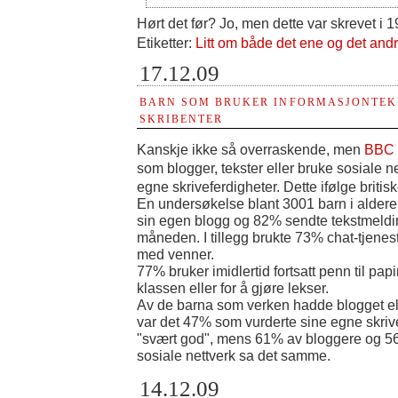
Hørt det før? Jo, men dette var skrevet i 1
Etiketter:
Litt om både det ene og det and
17.12.09
BARN SOM BRUKER INFORMASJONTEK
SKRIBENTER
Kanskje ikke så overraskende, men
BBC
som blogger, tekster eller bruke sosiale n
egne skriveferdigheter. Dette ifølge britis
En undersøkelse blant 3001 barn i alderen
sin egen blogg og 82% sendte tekstmeldi
måneden. I tillegg brukte 73% chat-tjenest
med venner.
77% bruker imidlertid fortsatt penn til papir 
klassen eller for å gjøre lekser.
Av de barna som verken hadde blogget elle
var det 47% som vurderte sine egne skriv
"svært god", mens 61% av bloggere og 5
sosiale nettverk sa det samme.
14.12.09