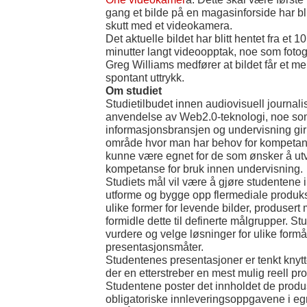
gang et bilde på en magasinforside har bli
skutt med et videokamera.
Det aktuelle bildet har blitt hentet fra et 10
minutter langt videoopptak, noe som fotog
Greg Williams medfører at bildet får et me
spontant uttrykk.
Om studiet
Studietilbudet innen audiovisuell journalis
anvendelse av Web2.0-teknologi, noe so
informasjonsbransjen og undervisning gir kl
område hvor man har behov for kompetans
kunne være egnet for de som ønsker å utv
kompetanse for bruk innen undervisning.
Studiets mål vil være å gjøre studentene i 
utforme og bygge opp flermediale produk
ulike former for levende bilder, produsert
formidle dette til definerte målgrupper. S
vurdere og velge løsninger for ulike formål
presentasjonsmåter.
Studentenes presentasjoner er tenkt knytte
der en etterstreber en mest mulig reell pr
Studentene poster det innholdet de produse
obligatoriske innleveringsoppgavene i eg