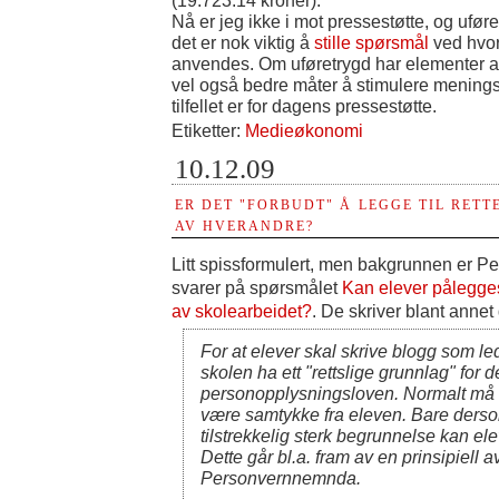
(19.723.14 kroner).
Nå er jeg ikke i mot pressestøtte, og ufør
det er nok viktig å
stille spørsmål
ved hvor
anvendes. Om uføretrygd har elementer av d
vel også bedre måter å stimulere mening
tilfellet er for dagens pressestøtte.
Etiketter:
Medieøkonomi
10.12.09
ER DET "FORBUDT" Å LEGGE TIL RETT
AV HVERANDRE?
Litt spissformulert, men bakgrunnen er P
svarer på spørsmålet
Kan elever pålegge
av skolearbeidet?
. De skriver blant annet 
For at elever skal skrive blogg som le
skolen ha ett "rettslige grunnlag" for de
personopplysningsloven. Normalt må d
være samtykke fra eleven. Bare derso
tilstrekkelig sterk begrunnelse kan ele
Dette går bl.a. fram av en prinsipiell a
Personvernnemnda.