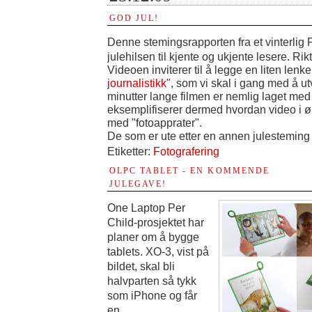
GOD JUL!
Denne stemingsrapporten fra et vinterlig 
julehilsen til kjente og ukjente lesere. Ri
Videoen inviterer til å legge en liten lenke 
journalistikk"
, som vi skal i gang med å utv
minutter lange filmen er nemlig laget me
eksemplifiserer dermed hvordan video i ø
med "fotoapprater".
De som er ute etter en annen julesteming 
Etiketter:
Fotografering
OLPC TABLET - EN KOMMENDE
JULEGAVE!
One Laptop Per
Child-prosjektet har
planer om å bygge
tablets. XO-3, vist på
bildet, skal bli
halvparten så tykk
som iPhone og får
en