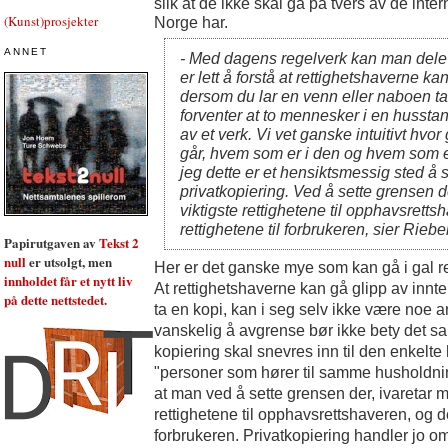
slik at de ikke skal gå på tvers av de inte
(Kunst)prosjekter
Norge har.
ANNET
- Med dagens regelverk kan man dele
er lett å forstå at rettighetshaverne ka
dersom du lar en venn eller naboen t
forventer at to mennesker i en husstan
av et verk. Vi vet ganske intuitivt hvo
går, hvem som er i den og hvem som e
jeg dette er et hensiktsmessig sted å 
privatkopiering. Ved å sette grensen 
viktigste rettighetene til opphavsretts
rettighetene til forbrukeren,
sier Riebe
Papirutgaven av
Tekst 2
null
er utsolgt, men
Her er det ganske mye som kan gå i gal retn
innholdet får et nytt liv
At rettighetshaverne kan gå glipp av innt
på dette nettstedet.
ta en kopi, kan i seg selv ikke være noe a
vanskelig å avgrense bør ikke bety det s
kopiering skal snevres inn til den enkelte
"personer som hører til samme husholdnin
at man ved å sette grensen der, ivaretar 
rettighetene til opphavsrettshaveren, og de 
forbrukeren. Privatkopiering handler jo 