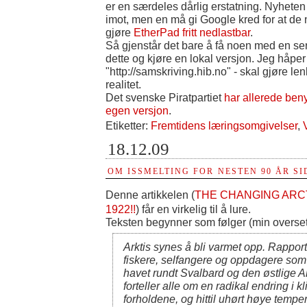
er en særdeles dårlig erstatning. Nyheten b
imot, men en må gi Google kred for at de n
gjøre
EtherPad fritt nedlastbar
.
Så gjenstår det bare å få noen med en ser
dette og kjøre en lokal versjon. Jeg håper
"http://samskriving.hib.no" - skal gjøre le
realitet.
Det svenske Piratpartiet
har allerede beny
egen versjon
.
Etiketter:
Fremtidens læringsomgivelser
,
18.12.09
OM ISSMELTING FOR NESTEN 90 ÅR SI
Denne artikkelen (
THE CHANGING ARCT
1922!!
) får en virkelig til å lure.
Teksten begynner som følger (min overset
Arktis synes å bli varmet opp. Rapport
fiskere, selfangere og oppdagere som 
havet rundt Svalbard og den østlige Ar
forteller alle om en radikal endring i k
forholdene, og hittil uhørt høye temper