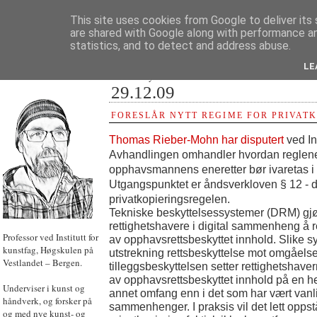
This site uses cookies from Google to deliver its 
are shared with Google along with performance an
statistics, and to detect and address abuse.
LE
JON HOEM
Powered by
Translate
29.12.09
FORESLÅR NYTT REGIME FOR PRIVAT
Thomas Rieber-Mohn har disputert
ved Ins
Avhandlingen omhandler hvordan reglen
opphavsmannens eneretter bør ivaretas i
Utgangspunktet er åndsverkloven § 12 - 
privatkopieringsregelen.
Tekniske beskyttelsessystemer (DRM) gjør
rettighetshavere i digital sammenheng å re
Professor ved Institutt for
av opphavsrettsbeskyttet innhold. Slike sy
kunstfag, Høgskulen på
utstrekning rettsbeskyttelse mot omgåelse
Vestlandet – Bergen.
tilleggsbeskyttelsen setter rettighetshavern
av opphavsrettsbeskyttet innhold på en he
Underviser i kunst og
annet omfang enn i det som har vært vanl
håndverk, og forsker på
sammenhenger. I praksis vil det lett oppstå 
og med nye kunst- og