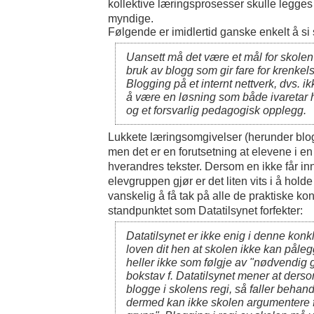
kollektive læringsprosesser skulle legges 
myndige.
Følgende er imidlertid ganske enkelt å si 
Uansett må det være et mål for skole
bruk av blogg som gir fare for krenkel
Blogging på et internt nettverk, dvs. i
å være en løsning som både ivaretar 
og et forsvarlig pedagogisk opplegg.
Lukkete læringsomgivelser (herunder blog
men det er en forutsetning at elevene i e
hverandres tekster. Dersom en ikke får inn
elevgruppen gjør er det liten vits i å holde
vanskelig å få tak på alle de praktiske k
standpunktet som Datatilsynet forfekter:
Datatilsynet er ikke enig i denne konk
loven dit hen at skolen ikke kan påle
heller ikke som følgje av "nødvendig 
bokstav f. Datatilsynet mener at ders
blogge i skolens regi, så faller behan
dermed kan ikke skolen argumentere 