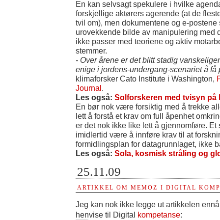
En kan selvsagt spekulere i hvilke agend
forskjellige aktørers agerende (at de flest
tvil om), men dokumentene og e-postene se
urovekkende bilde av manipulering med d
ikke passer med teoriene og aktiv motarbe
stemmer.
- Over årene er det blitt stadig vanskelige
enige i jordens-undergang-scenariet å få pu
klimaforsker Cato Institute i Washington,
P
Journal
.
Les også:
Solforskeren med tvisyn på
En bør nok være forsiktig med å trekke alle 
lett å forstå et krav om full åpenhet omkri
er det nok ikke like lett å gjennomføre. E
imidlertid være å innføre krav til at forsk
formidlingsplan for datagrunnlaget, ikke b
Les også:
Sola, kosmisk stråling og g
25.11.09
ARTIKKEL OM MEMOZ I DIGITAL KOM
Jeg kan nok ikke legge ut artikkelen ennå,
henvise til Digital
kompetanse
: