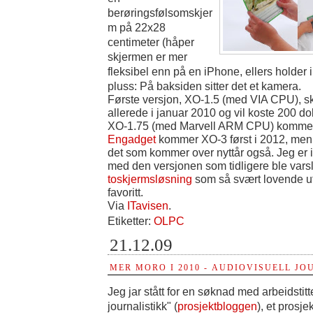
berøringsfølsomskjer
m på 22x28
centimeter (håper
skjermen er mer
fleksibel enn på en iPhone, ellers holder i
pluss: På baksiden sitter det et kamera.
Første versjon, XO-1.5 (med VIA CPU), s
allerede i januar 2010 og vil koste 200 do
XO-1.75 (med Marvell ARM CPU) kommer t
Engadget
kommer XO-3 først i 2012, men 
det som kommer over nyttår også. Jeg er 
med den versjonen som tidligere ble vars
toskjermsløsning
som så svært lovende ut
favoritt.
Via
ITavisen
.
Etiketter:
OLPC
21.12.09
MER MORO I 2010 - AUDIOVISUELL JO
Jeg jar stått for en søknad med arbeidstitt
journalistikk" (
prosjektbloggen
), et prosje