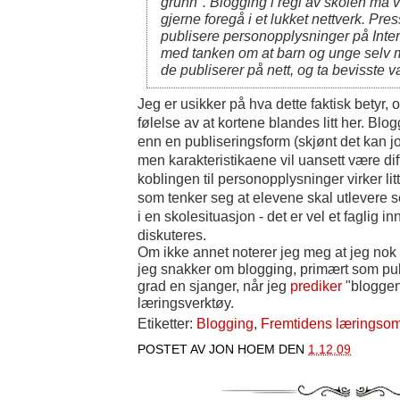
grunn". Blogging i regi av skolen må
gjerne foregå i et lukket nettverk. Pre
publisere personopplysninger på Inter
med tanken om at barn og unge selv
de publiserer på nett, og ta bevisste v
Jeg er usikker på hva dette faktisk betyr, 
følelse av at kortene blandes litt her. Blo
enn en publiseringsform (skjønt det kan j
men karakteristikaene vil uansett være d
koblingen til personopplysninger virker litt
som tenker seg at elevene skal utlevere
i en skolesituasjon - det er vel et faglig 
diskuteres.
Om ikke annet noterer jeg meg at jeg nok 
jeg snakker om blogging, primært som pub
grad en sjanger, når jeg
prediker
"bloggens
læringsverktøy.
Etiketter:
Blogging
,
Fremtidens læringsom
POSTET AV
JON HOEM
DEN
1.12.09