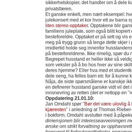
sikkerhetskopier, det handler om å dele k
privatsfæren.
Et ganske enkelt, men nært eksempel: hver 
julekonsert med et kor hvor ett av barna
liten stereo-opptaker
. Opptakene blir gan
familiens juleplate, som også blitt kopiert o
besteforeldre. Opptaket er på sett og vis 
meg på trygg grunn så lenge dette skjer i 
imidlertid holde seg innenfor husstandens 
på besteforeldrene. Ikke rimelig, spør du
Begrepet husstand er heller ikke så veld
som veksler på å bo hos hver av sine skilte
deres hjemme? Eller hva med et studentko
dele seng, ha felles barn etc for å kunne k
Nåja, de siste spørsmålene er kanskje ik
en definerer husstand ganske vidt vil det
innsnevring av retten (det er nettopp en "ret
Oppdatering 21.01.10:
Jan Omdahl spør "
Bør det være ulovlig å 
kjæresten
" i anledning at Thomas Riebe
i bokform. Omdahl avslutter med å påpeke
dimensjonen blir interesseavveiningen me
ønske om strikt forvaltning av opphavsret
hensynet til forbrukerrettigheter, personv