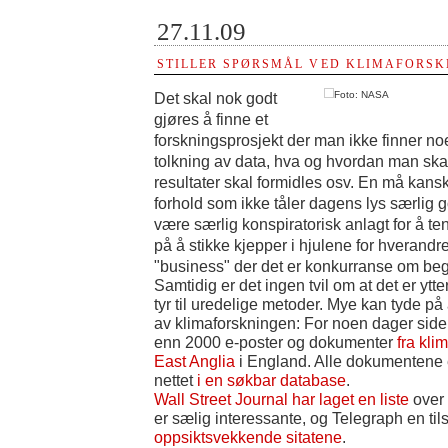
27.11.09
STILLER SPØRSMÅL VED KLIMAFORS
Foto: NASA
Det skal nok godt
gjøres å finne et
forskningsprosjekt der man ikke finner no
tolkning av data, hva og hvordan man ska
resultater skal formidles osv. En må kanskj
forhold som ikke tåler dagens lys særlig g
være særlig konspiratorisk anlagt for å te
på å stikke kjepper i hjulene for hverand
"business" der det er konkurranse om beg
Samtidig er det ingen tvil om at det er ytt
tyr til uredelige metoder. Mye kan tyde på a
av klimaforskningen: For noen dager side
enn 2000 e-poster og dokumenter
fra klim
East Anglia
i England. Alle dokumentene er
nettet
i en søkbar database
.
Wall Street Journal har laget en liste
over
er sælig interessante, og Telegraph en ti
oppsiktsvekkende sitatene
.