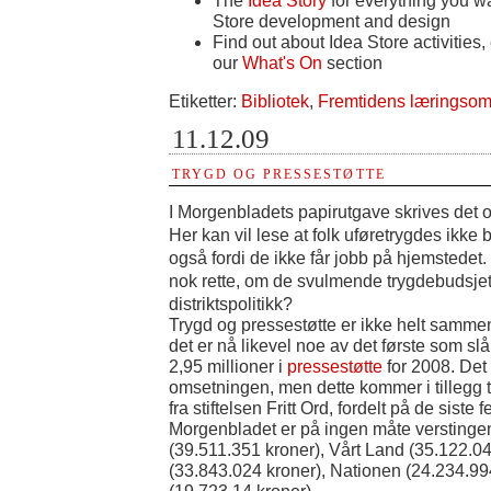
The
Idea Story
for everything you w
Store development and design
Find out about Idea Store activities
our
What's On
section
Etiketter:
Bibliotek
,
Fremtidens læringsom
11.12.09
TRYGD OG PRESSESTØTTE
I Morgenbladets papirutgave skrives det 
Her kan vil lese at folk uføretrygdes ikke 
også fordi de ikke får jobb på hjemstede
nok rette, om de svulmende trygdebudsje
distriktspolitikk?
Trygd og pressestøtte er ikke helt sammen
det er nå likevel noe av det første som s
2,95 millioner i
pressestøtte
for 2008. Det 
omsetningen, men dette kommer i tillegg til
fra stiftelsen Fritt Ord, fordelt på de siste
Morgenbladet er på ingen måte verstingen
(39.511.351 kroner), Vårt Land (35.122.0
(33.843.024 kroner), Nationen (24.234.9