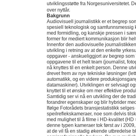
utviklingsstøtte fra Norgesuniversitetet. De
over nyttår.
Bakgrunn
Audiovisuell journalistikk er et begrep so
spesiell teknologisk og samfunnsmessig k
med formidling, og kanskje pressen i særd
former for mediert kommunikasjon blir helt e
Innenfor den audiovisuelle journalistikken
utvikling i retning av at den enkelte yrkesu
oppgaver - anskueliggjort av begrep som "
oppgavene til et helt team (journalist, foto
nå knyttes til en enkelt person. Denne utvi
drevet frem av nye tekniske løsninger (le
automatikk, og en videre produksjonsgang 
datamaskiner). Utviklingen er selvsagt o
knyttet til et ønske om mer effektive prod
Samtidig ser vi nå en utvikling der de tra
forandrer egenskaper og blir hybrider m
Ifølge Fotorådets bransjestatistikk selges 
speilreflekskameraer, noe som delvis til
med mulighet til å filme i HD-kvalitet (HD 
denne typen kameraer tok først av i 2009, o
at de vil få en stadig økende utbredelse b