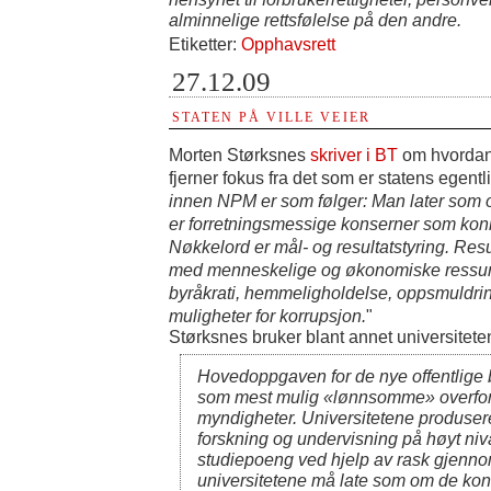
alminnelige rettsfølelse på den andre.
Etiketter:
Opphavsrett
27.12.09
STATEN PÅ VILLE VEIER
Morten Størksnes
skriver i BT
om hvordan
fjerner fokus fra det som er statens egent
innen NPM er som følger: Man later som o
er forretningsmessige konserner som konk
Nøkkelord er mål- og resultatstyring. Resu
med menneskelige og økonomiske ressur
byråkrati, hemmeligholdelse, oppsmuldring
muligheter for korrupsjon.
"
Størksnes bruker blant annet universite
Hovedoppgaven for de nye offentlige b
som mest mulig «lønnsomme» overfor
myndigheter. Universitetene produser
forskning og undervisning på høyt ni
studiepoeng ved hjelp av rask gjenn
universitetene må late som om de konk