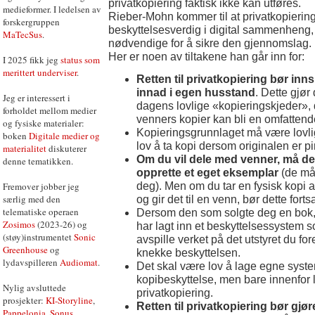
privatkopiering faktisk ikke kan utføres.
medieformer. I ledelsen av
Rieber-Mohn kommer til at privatkopierin
forskergruppen
beskyttelsesverdig i digital sammenheng, o
MaTecSus
.
nødvendige for å sikre den gjennomslag.
Her er noen av tiltakene han går inn for:
I 2025 fikk jeg
status som
merittert underviser
.
Retten til privatkopiering bør inns
innad i egen husstand
. Dette gjør
Jeg er interessert i
dagens lovlige «kopieringskjeder», 
forholdet mellom medier
venners kopier kan bli en omfattende 
og fysiske materialer:
Kopieringsgrunnlaget må være lovlig
boken
Digitale medier og
lov å ta kopi dersom originalen er pi
materialitet
diskuterer
Om du vil dele med venner, må det 
denne tematikken.
opprette et eget eksemplar
(de må
deg). Men om du tar en fysisk kopi av
Fremover jobber jeg
særlig med den
og gir det til en venn, bør dette forts
telematiske operaen
Dersom den som solgte deg en bok, f
Zosimos
(2023-26) og
har lagt inn et beskyttelsessystem s
(støy)instrumentet
Sonic
avspille verket på det utstyret du fore
Greenhouse
og
knekke beskyttelsen.
lydavspilleren
Audiomat
.
Det skal være lov å lage egne syste
kopibeskyttelse, men bare innenfor
Nylig avsluttede
privatkopiering.
prosjekter:
KI-Storyline
,
Retten til privatkopiering bør gjøre
Pappelonia
,
Sonus