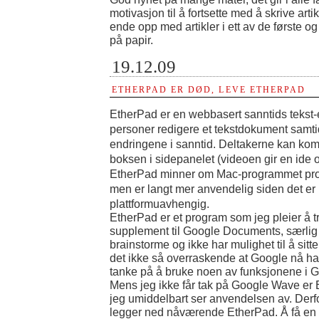
motivasjon til å fortsette med å skrive artikl
ende opp med artikler i ett av de første o
på papir.
19.12.09
ETHERPAD ER DØD, LEVE ETHERPAD
EtherPad er en webbasert sanntids tekst-ed
personer redigere et tekstdokument samtid
endringene i sanntid. Deltakerne kan ko
boksen i sidepanelet (videoen gir en ide 
EtherPad minner om Mac-programmet pr
men er langt mer anvendelig siden det er
plattformuavhengig.
EtherPad er et program som jeg pleier å t
supplement til Google Documents, særlig 
brainstorme og ikke har mulighet til å si
det ikke så overraskende at Google nå ha
tanke på å bruke noen av funksjonene i 
Mens jeg ikke får tak på Google Wave er
jeg umiddelbart ser anvendelsen av. Derf
legger ned nåværende EtherPad. Å få en 