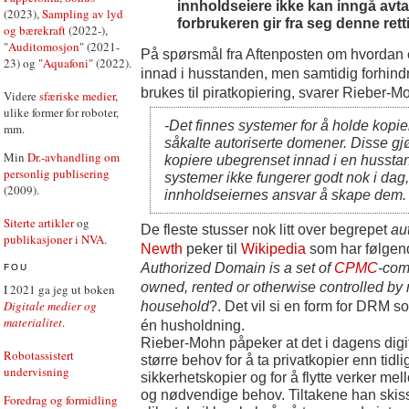
innholdseiere ikke kan inngå avta
(2023),
Sampling av lyd
forbrukeren gir fra seg denne rett
og bærekraft
(2022-),
"
Auditomosjon
" (2021-
På spørsmål fra Aftenposten om hvordan en
23) og "
Aquafoni
" (2022).
innad i husstanden, men samtidig forhindr
brukes til piratkopiering, svarer Rieber-M
Videre
sfæriske medier
,
ulike former for roboter,
-Det finnes systemer for å holde kopi
mm.
såkalte autoriserte domener. Disse gjø
Min
Dr.-avhandling om
kopiere ubegrenset innad i en hussta
personlig publisering
systemer ikke fungerer godt nok i dag,
(2009).
innholdseiernes ansvar å skape dem.
Siterte artikler
og
De fleste stusser nok litt over begrepet
au
publikasjoner i NVA
.
Newth
peker til
Wikipedia
som har følgend
Authorized Domain is a set of
CPMC
-com
FOU
owned, rented or otherwise controlled by
I 2021 ga jeg ut boken
Digitale medier og
household
?. Det vil si en form for DRM 
materialitet
.
én husholdning.
Rieber-Mohn påpeker at det i dagens digita
Robotassistert
større behov for å ta privatkopier enn tidl
undervisning
sikkerhetskopier og for å flytte verker mel
og nødvendige behov. Tiltakene han skiss
Foredrag og formidling