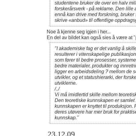
studentene bruker de over en halv mill
forskerårsverk - på reklame. Den lill
ennå kan drive med forskning, bruker s
skrive «anbud» til offentlige oppdrags
Noe å kjenne seg igjen i her...
En del av bildet kan også sies å være at "
"
I akademiske fag er det vanlig å skil
resulterer i vitenskapelige publikasjon
som fører til bedre prosesser, systemer 
bedre materialer, produkter og innretni
ligger en arbeidsdeling ? mellom de 
utvikler, og et statushierarki, der fors
utviklerne.
/../
Vi må imidlertid skille mellom teoreti
Den teoretiske kunnskapen er samlet i
kunnskapen er knyttet til produksjon.
deres utøvere har mer bruk for praktise
kunnskap.
"
23.12.09