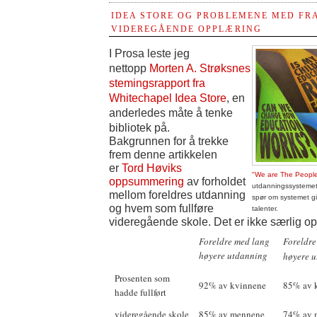
IDEA STORE OG PROBLEMENE MED FR
VIDEREGÅENDE OPPLÆRING
I Prosa leste jeg
nettopp
Morten A. Strøksnes
stemingsrapport fra
Whitechapel Idea Store
, en
anderledes måte å tenke
bibliotek på.
Bakgrunnen for å trekke
frem denne artikkelen
er
Tord Høviks
"We are The People
oppsummering
av forholdet
utdanningssystemet
mellom foreldres utdanning
spør om systemet gir
og hvem som fullføre
talenter.
videregående skole. Det er ikke særlig op
Foreldre med lang
Foreldre
høyere utdanning
høyere 
Prosenten som
92% av kvinnene
85% av 
hadde fullført
videregående skole
85% av mennene
74% av 