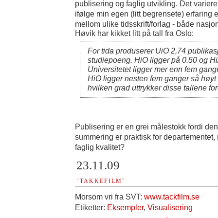
publisering og faglig utvikling. Det varierer
ifølge min egen (litt begrensete) erfaring e
mellom ulike tidsskrift/forlag - både nasjon
Høvik har kikket litt på tall fra Oslo:
For tida produserer UiO 2,74 publikas
studiepoeng. HiO ligger på 0.50 og Hi
Universitetet ligger mer enn fem gan
HiO ligger nesten fem ganger så høyt
hvilken grad uttrykker disse tallene fors
Publisering er en grei målestokk fordi den e
summering er praktisk for departementet,
faglig kvalitet?
23.11.09
"TAKKEFILM"
Morsom vri fra SVT:
www.tackfilm.se
Etiketter:
Eksempler
,
Visualisering