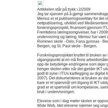
Artikkelen står på trykk i 2/2009
Jeg tar sjansen på å gjengi sammendrage
Memoz er et publiseringsverktøy for det vi
nettpublisering, utviklet ved Mediesenter
forskningsprosjekt, finansiert gjennom I
Fremtidens læringsomgivelser, har i 2008
undervisning og læring. Memoz har vært u
Rommen skole - Oslo, Fana gymnas - Be
Bergen, og St. Paul skole - Bergen.
Forskningsprosjektet knyttet til bruken a
utgangspunkt at en må finne arbeidsmåte
opp de betydelige endringene som skjer 
henger skolen etter når det gjelder IKT-
godt til syne i ITUs kartlegging av digita
2007). Det dokumenteres at bruken av dat
bare er et spørsmål om tilgang til IKT-utstyr
grad er et spørsmål om kompetanse, samt 
bruk i undervisningen.
Elevene som i dag møter skolen er oppvo
Wide Web. Idet elevene nærmer seg ungd