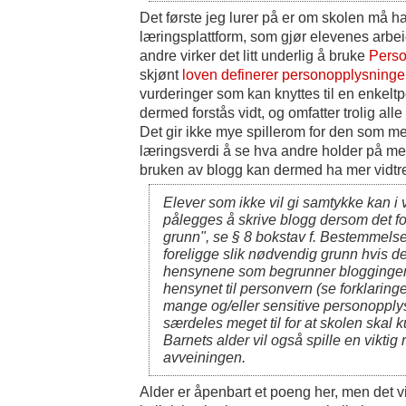
Det første jeg lurer på er om skolen må ha 
læringsplattform, som gjør elevenes arbeid
andre virker det litt underlig å bruke
Perso
skjønt
loven definerer personopplysninge
vurderinger som kan knyttes til en enkelt
dermed forstås vidt, og omfatter trolig alle
Det gir ikke mye spillerom for den som me
læringsverdi å se hva andre holder på m
bruken av blogg kan dermed ha mer vidt
Elever som ikke vil gi samtykke kan i vi
pålegges å skrive blogg dersom det f
grunn", se § 8 bokstav f. Bestemmelse
foreligge slik nødvendig grunn hvis 
hensynene som begrunner bloggingen
hensynet til personvern (se forklaringe
mange og/eller sensitive personopplysn
særdeles meget til for at skolen skal
Barnets alder vil også spille en viktig 
avveiningen.
Alder er åpenbart et poeng her, men det vi