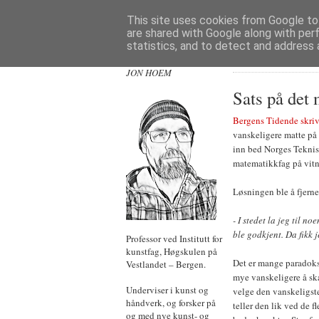
This site uses cookies from Google to 
are shared with Google along with per
statistics, and to detect and address 
JON HOEM
Sats på det
Bergens Tidende skriv
vanskeligere matte på
inn bed Norges Teknis
matematikkfag på vitn
Løsningen ble å fjern
- I stedet la jeg til n
ble godkjent. Da fikk j
Professor ved Institutt for
kunstfag, Høgskulen på
Det er mange paradokse
Vestlandet – Bergen.
mye vanskeligere å skaf
Underviser i kunst og
velge den vanskeligste 
håndverk, og forsker på
teller den lik ved de f
og med nye kunst- og