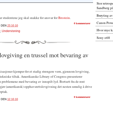
Stor retros
Sandberg p
Brøyting av
har studentene jeg skal snakke for ansvar for
Brostein
.
Canon Powe
0 kommentarer
DEN
23.10.10
Hvor mye ka
r
,
Undervisning
Sony α68
ovgiving en trussel mot bevaring av
isasjoner kjemper for et stadig strengere vern, gjennom lovgiving,
tekniske tiltak. Amerikanske Library of Congress presenterer
 problemene med bevaring av innspilt lyd. Bortsett fra de rent
gjør (amerikansk) opphavsrettslovgivning det nesten umulig å drive
pptak.
0 kommentarer
DEN
12.10.10