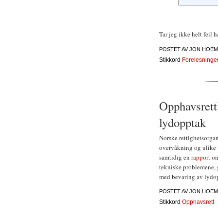
Tar jeg ikke helt feil 
POSTET AV
JON HOEM
Stikkord
Forelesninge
Opphavsrettl
lydopptak
Norske rettighetsorgan
overvåkning og ulike 
samtidig en
rapport
om
tekniske problemene, 
med bevaring av lydo
POSTET AV
JON HOEM
Stikkord
Opphavsrett