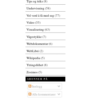
Tips og triks
(8)
Undervisning
(58)
Vel verd å få med seg
(77)
Video
(55)
Visualisering
(63)
Vågestykke
(7)
Webdokumentar
(6)
WebLibri
(2)
Wikipedia
(5)
Ytringsfrihet
(8)
Zosimos
(5)
ABONNER PÅ
Innlegg
Alle kommentarer