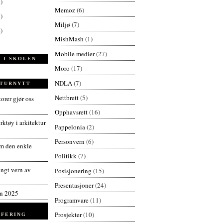
)
Memoz
(6)
)
Miljø
(7)
)
MishMash
(1)
Mobile medier
(27)
 I SKOLEN
Moro
(17)
NDLA
(7)
TURNYTT
Nettbrett
(5)
orer gjør oss
Opphavsrett
(16)
ktøy i arkitektur
Pappelonia
(2)
Personvern
(6)
 den enkle
Politikk
(7)
engt vern av
Posisjonering
(15)
Presentasjoner
(24)
en 2025
Programvare
(11)
Prosjekter
(10)
FERING