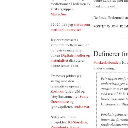
bedre karakter. Stor fa
medieformer. I ledelsen av
med andre ord.
forskergruppen
MaTecSus
.
De fleste får dermed s
I 2025 fikk jeg
status som
POSTET AV
JON HOEM
merittert underviser
.
Jeg er interessert i
forholdet mellom medier
og fysiske materialer:
Definerer f
boken
Digitale medier og
materialitet
diskuterer
Forskerforbundet
s Hov
denne tematikken.
undervisning:
Fremover jobber jeg
Prinsippet om for
særlig med den
undervisningen ve
telematiske operaen
ansatte som er in
Zosimos
(2023-26) og
med rett til FoU. 
(støy)instrumentet
Sonic
bruke minimum 50%
Greenhouse
og
kombinerte stilli
lydavspilleren
Audiomat
.
Forskningsbasert
Nylig avsluttede
innen sitt forskn
prosjekter:
KI-Storyline
,
forskerkompetanse
Pappelonia
,
Sonus