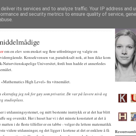
deliver its services and to analyze traffic. Your IP address and 
formance and security metrics to ensure quality of service, gen
abuse.
 middelmådige
er
om en elev som ønsket seg flere utfordringer og valgte en
 videregående. Konsekvensen var, paradoksalt nok, at hun ikke kom
k-Naturvitenskapelige Universitet, fordi hun hadde et annerledes
emålet.
e «Mathematics High Level» fra vitnemålet.
oen ekstrafag jeg tok for gøy som privatist. De var på lavere nivå og
eg studieplass.
r i utdanningsystemet, og mitt bestemte inntrykk er at det har blitt
fe seg oversikt. Her i huset har vi i det minste konstatert at det å
matten i de fleste tilfeller er en tabbe - velger du lettere matematikk
leste videre utdanninger, og det ligger i kortene at det er enklere å få
Ressurssamli