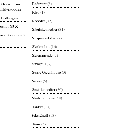
Referater
(6)
pektiv av Tom
å Høvikodden
Riso
(1)
 Trollstigen
Roboter
(32)
rshot G3 X
Sfæriske medier
(31)
n et kamera se?
Skaperverksted
(7)
Skolerobot
(16)
Skremmende
(7)
Småspill
(3)
Sonic Greenhouse
(9)
Sonus
(5)
Sosiale medier
(20)
Stedsdannelse
(48)
Tanker
(13)
tekst2null
(13)
Teori
(5)