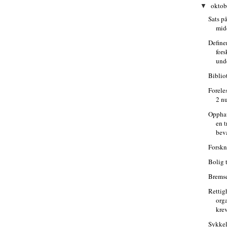
oktob
▼
Sats p
mid
Define
for
und
Biblio
Forele
2 nu
Opphav
en t
beva
Forskn
Bolig t
Bremse
Rettig
org
krev
Sykkel