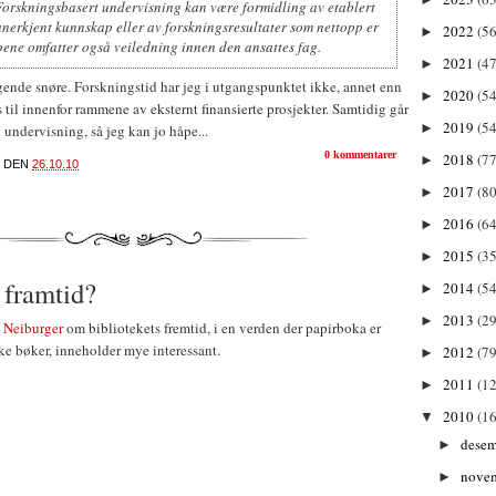
Forskningsbasert undervisning kan være formidling av etablert
nerkjent kunnskap eller av forskningsresultater som nettopp er
2022
(56
►
epene omfatter også veiledning innen den ansattes fag.
2021
(47
►
ngende snøre. Forskningstid har jeg i utgangspunktet ikke, annet enn
2020
(54
►
ss til innenfor rammene av eksternt finansierte prosjekter. Samtidig går
2019
(54
►
 undervisning, så jeg kan jo håpe...
0 kommentarer
2018
(77
►
DEN
26.10.10
2017
(80
►
2016
(64
►
2015
(35
►
 framtid?
2014
(54
►
2013
(29
►
i Neiburger
om bibliotekets fremtid, i en verden der papirboka er
ske bøker, inneholder mye interessant.
2012
(79
►
2011
(1
►
2010
(1
▼
dese
►
nove
►