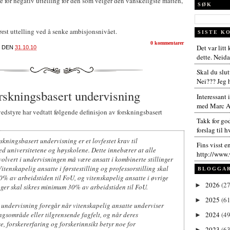
re for negativ uttelling for den som velger den vanskeligste matten,
SØK
tørst uttelling ved å senke ambisjonsnivået.
SISTE K
0 kommentarer
Det var litt
DEN
31.10.10
dette. Neida,
Skal du slut
Nei??? Jeg h
orskningsbasert undervisning
Interessant 
med Marc An
edstyre har vedtatt følgende definisjon av forskningsbasert
Takk for go
forslag til h
skningsbasert undervisning er et lovfestet krav til
Fins visst e
d universitetene og høyskolene. Dette innebærer at alle
http://www.
volvert i undervisningen må være ansatt i kombinerte stillinger
Vitenskapelig ansatte i førstestilling og professorstilling skal
BLOGGA
 av arbeidstiden til FoU, og vitenskapelig ansatte i øvrige
2026
(27
►
nger skal sikres minimum 30% av arbeidstiden til FoU.
2025
(61
►
 undervisning foregår når vitenskapelig ansatte underviser
ingsområde eller tilgrensende fagfelt, og når deres
2024
(49
►
, forskererfaring og forskerinnsikt betyr noe for
2023
(63
►