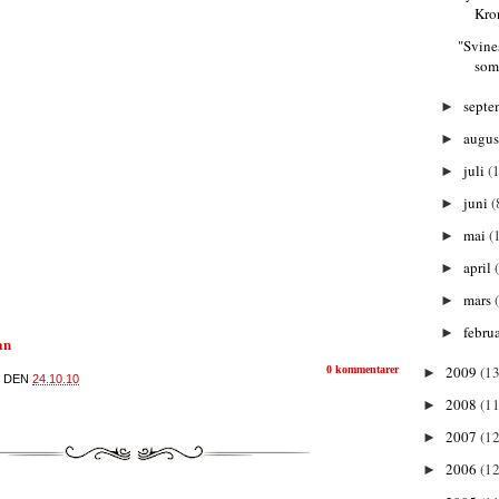
Kro
"Svine
som
septe
►
augu
►
juli
(
►
juni
(
►
mai
(
►
april
►
mars
►
febru
►
an
2009
(13
0 kommentarer
►
DEN
24.10.10
2008
(11
►
2007
(12
►
2006
(12
►