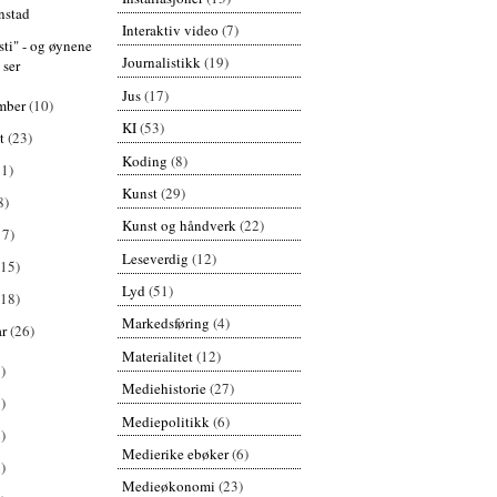
nstad
Interaktiv video
(7)
sti" - og øynene
Journalistikk
(19)
 ser
Jus
(17)
mber
(10)
KI
(53)
st
(23)
Koding
(8)
11)
Kunst
(29)
8)
Kunst og håndverk
(22)
17)
Leseverdig
(12)
(15)
Lyd
(51)
(18)
Markedsføring
(4)
ar
(26)
Materialitet
(12)
)
Mediehistorie
(27)
)
Mediepolitikk
(6)
)
Medierike ebøker
(6)
)
Medieøkonomi
(23)