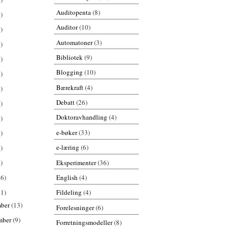
Auditopenta
(8)
)
Auditor
(10)
)
Automatoner
(3)
)
Bibliotek
(9)
)
Blogging
(10)
)
Bærekraft
(4)
)
Debatt
(26)
)
Doktoravhandling
(4)
)
e-bøker
(33)
)
e-læring
(6)
)
Eksperimenter
(36)
)
English
(4)
26)
61)
Fildeling
(4)
mber
(13)
Forelesninger
(6)
mber
(9)
Forretningsmodeller
(8)