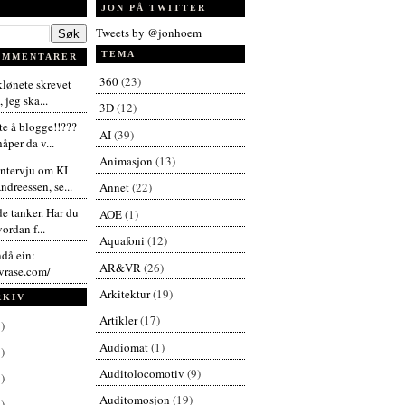
JON PÅ TWITTER
Tweets by @jonhoem
TEMA
OMMENTARER
360
(23)
 klønete skrevet
 jeg ska...
3D
(12)
te å blogge!!???
AI
(39)
åper da v...
Animasjon
(13)
intervju om KI
dreessen, se...
Annet
(22)
de tanker. Har du
AOE
(1)
vordan f...
Aquafoni
(12)
ndå ein:
AR&VR
(26)
vrase.com/
Arkitektur
(19)
RKIV
Artikler
(17)
)
Audiomat
(1)
)
Auditolocomotiv
(9)
)
Auditomosjon
(19)
)