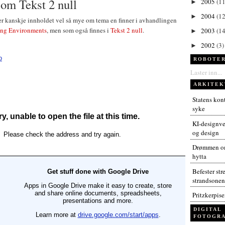
 om Tekst 2 null
2005
(11
►
2004
(12
►
er kanskje innholdet vel så mye om tema en finner i avhandlingen
ing Environments
, men som også finnes i
Tekst 2 null
.
2003
(14
►
2002
(3)
►
ROBOTER
Laster inn...
ARKITEK
Statens kont
syke
KI-designver
og design
Drømmen om
hytta
Befester str
strandsonen
Pritzkerpis
DIGITAL
FOTOGRA