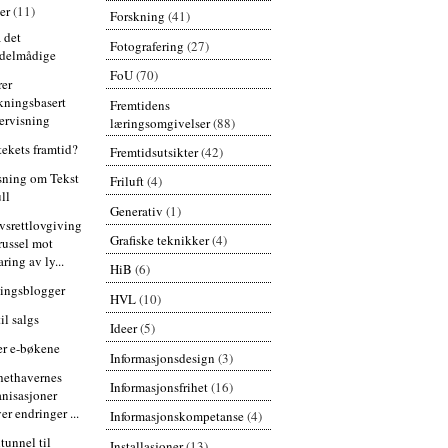
er
(11)
Forskning
(41)
å det
Fotografering
(27)
delmådige
FoU
(70)
rer
skningsbasert
Fremtidens
ervisning
læringsomgivelser
(88)
tekets framtid?
Fremtidsutsikter
(42)
sning om Tekst
Friluft
(4)
ll
Generativ
(1)
srettlovgiving
Grafiske teknikker
(4)
russel mot
ring av ly...
HiB
(6)
ingsblogger
HVL
(10)
il salgs
Ideer
(5)
r e-bøkene
Informasjonsdesign
(3)
hethavernes
Informasjonsfrihet
(16)
anisasjoner
er endringer ...
Informasjonskompetanse
(4)
tunnel til
Installasjoner
(13)