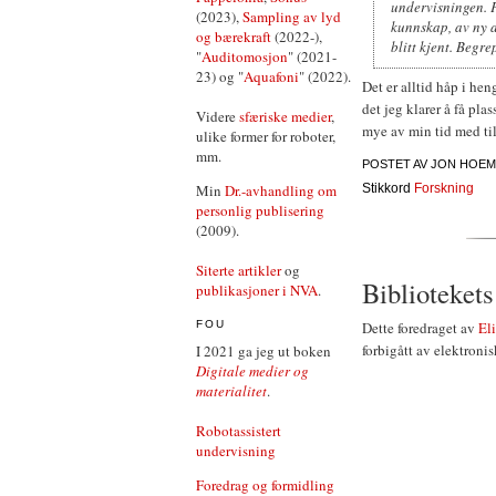
undervisningen. 
(2023),
Sampling av lyd
kunnskap, av ny a
og bærekraft
(2022-),
blitt kjent. Begr
"
Auditomosjon
" (2021-
23) og "
Aquafoni
" (2022).
Det er alltid håp i he
det jeg klarer å få pla
Videre
sfæriske medier
,
mye av min tid med til
ulike former for roboter,
mm.
POSTET AV
JON HOEM
Min
Dr.-avhandling om
Stikkord
Forskning
personlig publisering
(2009).
Siterte artikler
og
Bibliotekets
publikasjoner i NVA
.
FOU
Dette foredraget av
El
forbigått av elektroni
I 2021 ga jeg ut boken
Digitale medier og
materialitet
.
Robotassistert
undervisning
Foredrag og formidling