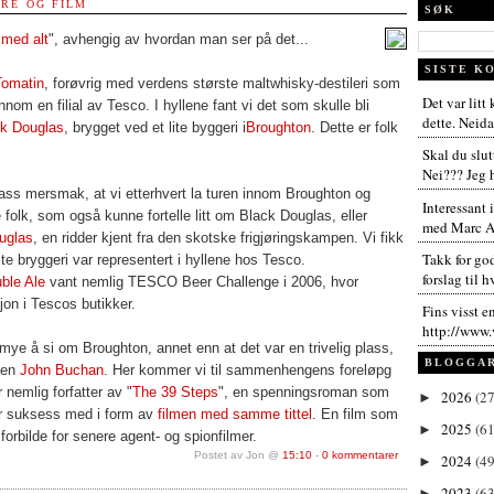
ERE OG FILM
SØK
med alt
", avhengig av hvordan man ser på det...
SISTE K
Tomatin
, forøvrig med verdens største maltwhisky-destileri som
Det var litt
nnom en filial av Tesco. I hyllene fant vi det som skulle bli
dette. Neida,
k Douglas
, brygget ved et lite byggeri i
Broughton
. Dette er folk
Skal du slut
Nei??? Jeg h
ass mersmak, at vi etterhvert la turen innom Broughton og
Interessant 
 folk, som også kunne fortelle litt om Black Douglas, eller
med Marc An
uglas
, en ridder kjent fra den skotske frigjøringskampen. Vi fikk
Takk for go
lite bryggeri var representert i hyllene hos Tesco.
forslag til h
ble Ale
vant nemlig TESCO Beer Challenge i 2006, hvor
sjon i Tescos butikker.
Fins visst e
http://www.
 mye å si om Broughton, annet enn at det var en trivelig plass,
BLOGGA
eren
John Buchan
. Her kommer vi til sammenhengens foreløpg
 nemlig forfatter av "
The 39 Steps
", en spenningsroman som
2026
(27
►
or suksess med i form av
filmen med samme tittel
. En film som
2025
(61
►
forbilde for senere agent- og spionfilmer.
Postet av Jon @
15:10
-
0 kommentarer
2024
(49
►
2023
(63
►