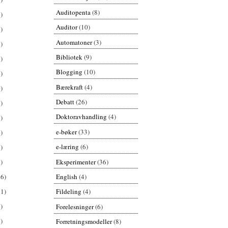
Auditopenta
(8)
)
Auditor
(10)
)
Automatoner
(3)
)
Bibliotek
(9)
)
Blogging
(10)
)
Bærekraft
(4)
)
Debatt
(26)
)
Doktoravhandling
(4)
)
e-bøker
(33)
)
e-læring
(6)
)
Eksperimenter
(36)
)
English
(4)
26)
61)
Fildeling
(4)
)
Forelesninger
(6)
)
Forretningsmodeller
(8)