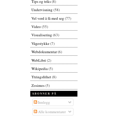
Tips og triks
(8)
Undervisning
(58)
Vel verd å få med seg
(77)
Video
(55)
Visualisering
(63)
Vågestykke
(7)
Webdokumentar
(6)
WebLibri
(2)
Wikipedia
(5)
Ytringsfrihet
(8)
Zosimos
(5)
ABONNER PÅ
Innlegg
Alle kommentarer