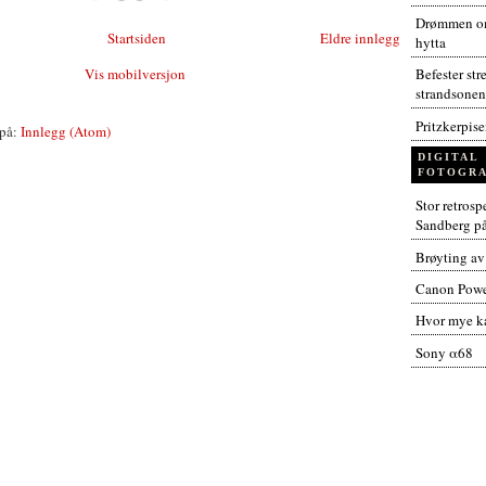
Drømmen om
Startsiden
Eldre innlegg
hytta
Vis mobilversjon
Befester str
strandsonen
Pritzkerpis
på:
Innlegg (Atom)
DIGITAL
FOTOGRA
Stor retros
Sandberg p
Brøyting av
Canon Powe
Hvor mye ka
Sony α68