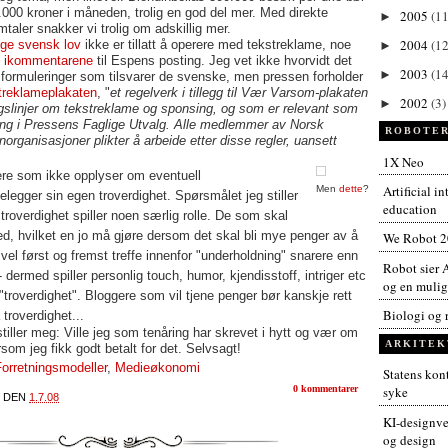
50.000 kroner i måneden, trolig en god del mer. Med direkte
2005
(11
►
mtaler snakker vi trolig om adskillig mer.
2004
(12
lge svensk lov
ikke er tillatt å operere med tekstreklame, noe
►
 i
kommentarene
til Espens posting. Jeg vet ikke hvorvidt det
2003
(14
►
 formuleringer som tilsvarer de svenske, men pressen forholder
treklameplakaten
, "
et regelverk i tillegg til Vær Varsom-plakaten
2002
(3)
►
ngslinjer om tekstreklame og sponsing, og som er relevant som
ing i Pressens Faglige Utvalg. Alle medlemmer av Norsk
ROBOTER
rganisasjoner plikter å arbeide etter disse regler, uansett
1X Neo
gere som ikke opplyser om eventuell
Artificial i
Men
dette
?
legger sin egen troverdighet. Spørsmålet jeg stiller
education
troverdighet spiller noen særlig rolle. De som skal
d, hvilket en jo må gjøre dersom det skal bli mye penger av å
We Robot 
vel først og fremst treffe innenfor "underholdning" snarere enn
Robot sier A
- dermed spiller personlig touch, humor, kjendisstoff, intriger etc
og en muligh
"troverdighet". Bloggere som vil tjene penger bør kanskje rett
Biologi og 
troverdighet...
tiller meg: Ville jeg som tenåring har skrevet i hytt og vær om
ARKITEK
som jeg fikk godt betalt for det. Selvsagt!
orretningsmodeller
,
Medieøkonomi
Statens kont
0 kommentarer
syke
DEN
1.7.08
KI-designver
og design