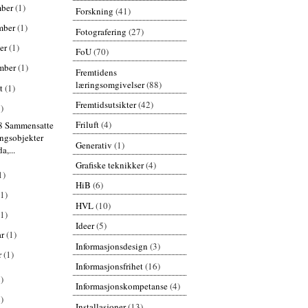
mber
(1)
Forskning
(41)
mber
(1)
Fotografering
(27)
er
(1)
FoU
(70)
mber
(1)
Fremtidens
læringsomgivelser
(88)
st
(1)
Fremtidsutsikter
(42)
)
Friluft
(4)
8 Sammensatte
ingsobjekter
Generativ
(1)
a,...
Grafiske teknikker
(4)
1)
HiB
(6)
(1)
HVL
(10)
(1)
Ideer
(5)
ar
(1)
Informasjonsdesign
(3)
r
(1)
Informasjonsfrihet
(16)
)
Informasjonskompetanse
(4)
)
Installasjoner
(13)