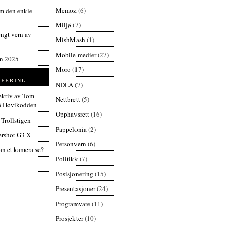
Memoz
(6)
 den enkle
Miljø
(7)
engt vern av
MishMash
(1)
Mobile medier
(27)
en 2025
Moro
(17)
FERING
NDLA
(7)
pektiv av Tom
Nettbrett
(5)
å Høvikodden
Opphavsrett
(16)
 Trollstigen
Pappelonia
(2)
rshot G3 X
Personvern
(6)
n et kamera se?
Politikk
(7)
Posisjonering
(15)
Presentasjoner
(24)
Programvare
(11)
Prosjekter
(10)