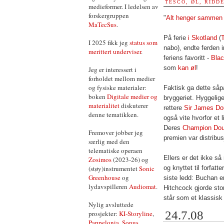
TESCO, ØL, RIDD
medieformer. I ledelsen av
forskergruppen
"
Alt henger sammen 
MaTecSus
.
På ferie
i Skotland
(
I 2025 fikk jeg
status som
nabo), endte ferden i
merittert underviser
.
feriens favoritt -
Blac
som
kan øl
!
Jeg er interessert i
forholdet mellom medier
og fysiske materialer:
Faktisk ga dette såp
boken
Digitale medier og
bryggeriet. Hyggelige
materialitet
diskuterer
rettere
Sir James Do
denne tematikken.
også vite hvorfor et 
Deres
Champion Dou
Fremover jobber jeg
premien var distribu
særlig med den
telematiske operaen
Ellers er det ikke så
Zosimos
(2023-26) og
(støy)instrumentet
Sonic
og knyttet til forfatt
Greenhouse
og
siste ledd: Buchan er
lydavspilleren
Audiomat
.
Hitchcock gjorde st
står som et klassisk 
Nylig avsluttede
24.7.08
prosjekter:
KI-Storyline
,
Pappelonia
,
Sonus