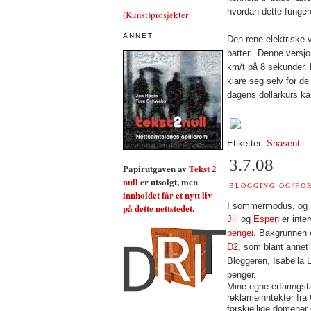
hvordan dette funger
(Kunst)prosjekter
ANNET
Den rene elektriske 
batteri. Denne versjo
km/t på 8 sekunder. B
klare seg selv for de
dagens dollarkurs ka
Etiketter:
Snasent
3.7.08
Papirutgaven av
Tekst 2
null
er utsolgt, men
BLOGGING OG/FO
innholdet får et nytt liv
I sommermodus, og sk
på dette nettstedet.
Jill
og
Espen
er inte
penger
. Bakgrunnen e
D2
, som blant annet
Bloggeren, Isabella 
penger.
Mine egne erfaringsta
reklameinntekter fra
forskjellige domener