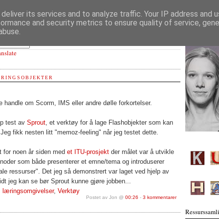
deliver its services and to analyze traffic. Your IP address and 
formance and security metrics to ensure quality of service, gen
abuse.
anslate
RINGSOBJEKTER
e handle om Scorm, IMS eller andre dølle forkortelser.
pp test av
Sprout
, et verktøy for å lage Flashobjekter som kan
Jeg fikk nesten litt "memoz-feeling" når jeg testet dette.
t for noen år siden med
et ITU-prosjekt
der målet var å utvikle
e noder som både presenterer et emne/tema og introduserer
tale ressurser". Det jeg så demonstrert var laget ved hjelp av
dt jeg kan se bør Sprout kunne gjøre jobben...
 læringsomgivelser
,
Verktøy
Postet av Jon @
00:26
-
3 kommentarer
Ressurssamli