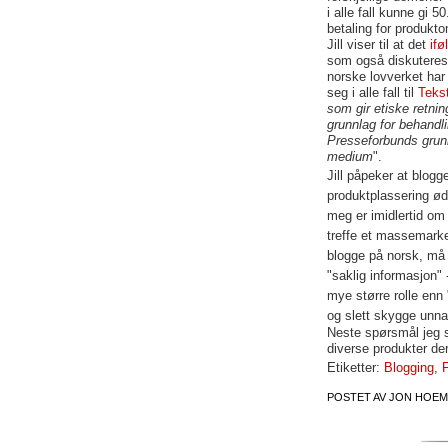
i alle fall kunne gi 
betaling for produkto
Jill viser til at det
ifø
som også diskuteres
norske lovverket har
seg i alle fall til
Teks
som gir etiske retni
grunnlag for behandl
Presseforbunds grunno
medium
".
Jill påpeker at blog
produktplassering øde
meg er imidlertid om 
treffe et massemarke
blogge på norsk, må 
"saklig informasjon" 
mye større rolle enn 
og slett skygge unna 
Neste spørsmål jeg s
diverse produkter der
Etiketter:
Blogging
,
F
POSTET AV
JON HOEM