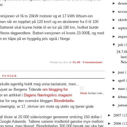
dese
►
er.
nove
►
versjonen vil få to 20kW motorer og et 17 kWh lithium-ion
oktob
►
nen når en toppfart på 120 km/t og en akslererer fra 0 til 100
atteriet skal kunne holde til en tur på 190 km, hvilket burde
septe
►
 fleste dagpendlere. Batteri-versjonen vil koste 23.000$, og med
augu
►
n en håpe på en hyggelig pris også i Norge.
juli
(1
▼
28.7.0
lær
Neid
Postet av Jon @
01:48
-
0 kommentarer
juni
(
►
R PENGER
april
►
ulle egentlig holdt meg unna tastaturet, men...
mars
►
rvjuet av Bergens Tidende
om blogging for
Dette
funker nok...
r en artikkel i
Dagens Næringslivs magasin
febru
►
 tar for seg den svenske bloggen
Blondinbella
.
janua
►
Löwengrip, er 17, skriver om mote og uteliv og tjener gode
2007
(12
►
ll tilsier at 20.000 sidevisninger genererer omkring 150 dollar i
 Google Adwords. Tallene varierer imidlertid ganske mye mellom
2006
(12
►
 og tema, men likevel: Blondinbellas 300.000 besøk per uke bør