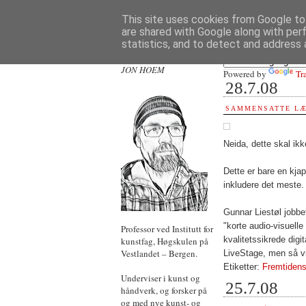
This site uses cookies from Google to 
are shared with Google along with per
statistics, and to detect and address 
JON HOEM
Powered by
Tr
28.7.08
SAMMENSATTE LÆ
Neida, dette skal ikk
Dette er bare en kja
inkludere det meste. 
Gunnar Liestøl jobbe
"korte audio-visuell
Professor ved Institutt for
kvalitetssikrede digi
kunstfag, Høgskulen på
Vestlandet – Bergen.
LiveStage, men så vi
Etiketter:
Fremtidens
Underviser i kunst og
25.7.08
håndverk, og forsker på
og med nye kunst- og