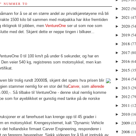
L" NUMMER TO
2022
(56
►
åmann for å se at en større andel av privatkjøretøyene må bli
2021
(47
►
 frakte 1500 kilo bil sammen med matpakka har ikke fremtiden
2020
(54
g riktignok til jobben, men
VentureOne
ser ut som noe som
►
slutte med det. Skjønt dette er neppe tingen i bilkøer...
2019
(54
►
2018
(77
►
2017
(80
►
VentureOne 0 til 100 km/t på under 6 sekunder, og har en
2016
(64
►
. Den veier 540 kg, registreres som motorsykkel, men kan
rtifikat.
2015
(35
►
2014
(54
►
ven blir trolig rundt 20000$, skjønt det spørs hva prisen blir
ien stammer nemlig for en stor del fra
Carver
, som
allerede
2013
(29
►
5.000,-. Så tilbake til VentureOne - denne skal nemlig komme
2012
(79
►
 noe som for øyeblikket er gunstig med tanke på de norske
2011
(1
►
2010
(1
►
uksjoner er at førerhuset kan krenge opp til 45 grader i
2009
(13
om en motorsykkel. Krengesystemet, kalt "Dynamic Vehicle
►
av det hollandske firmaet Carver Engineering, responderer i
2008
(11
▼
et og førerens bevegelser. Sjekk videoen for å få et inntrykk av