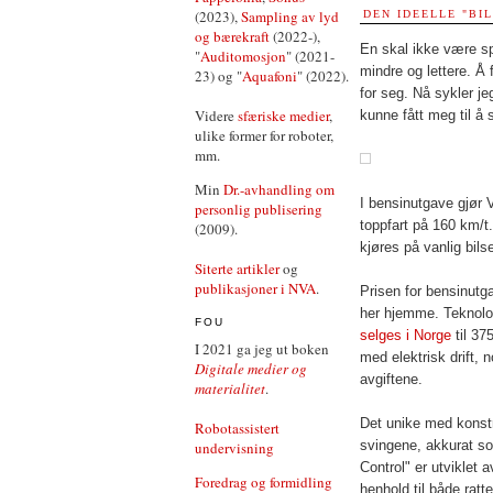
(2023),
Sampling av lyd
DEN IDEELLE "BI
og bærekraft
(2022-),
En skal ikke være sp
"
Auditomosjon
" (2021-
mindre og lettere. Å
23) og "
Aquafoni
" (2022).
for seg. Nå sykler je
Videre
sfæriske medier
,
kunne fått meg til å 
ulike former for roboter,
mm.
Min
Dr.-avhandling om
I bensinutgave gjør 
personlig publisering
toppfart på 160 km/t
(2009).
kjøres på vanlig bilse
Siterte artikler
og
publikasjoner i NVA
.
Prisen for bensinutga
her hjemme. Teknolog
FOU
selges i Norge
til 37
I 2021 ga jeg ut boken
med elektrisk drift,
Digitale medier og
avgiftene.
materialitet
.
Det unike med konstr
Robotassistert
svingene, akkurat s
undervisning
Control" er utviklet 
Foredrag og formidling
henhold til både ratt