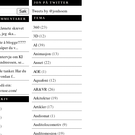
JON PÅ TWITTER
Tweets by @jonhoem
TEMA
OMMENTARER
360
(23)
 klønete skrevet
 jeg ska...
3D
(12)
te å blogge!!???
AI
(39)
åper da v...
Animasjon
(13)
intervju om KI
dreessen, se...
Annet
(22)
de tanker. Har du
AOE
(1)
vordan f...
Aquafoni
(12)
ndå ein:
AR&VR
(26)
vrase.com/
Arkitektur
(19)
RKIV
Artikler
(17)
)
Audiomat
(1)
)
Auditolocomotiv
(9)
)
Auditomosjon
(19)
)