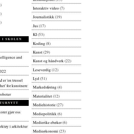
)
Interaktiv video
(7)
)
Journalistikk
(19)
)
Jus
(17)
KI
(53)
 I SKOLEN
Koding
(8)
Kunst
(29)
ntelligence and
Kunst og håndverk
(22)
Leseverdig
(12)
2022
Lyd
(51)
I er 'en trussel
et' for kunstnere
Markedsføring
(4)
roboter
Materialitet
(12)
TURNYTT
Mediehistorie
(27)
orer gjør oss
Mediepolitikk
(6)
Medierike ebøker
(6)
ktøy i arkitektur
Medieøkonomi
(23)