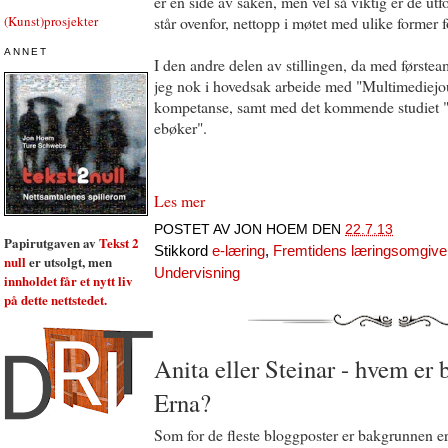
er en side av saken, men vel så viktig er de ut
(Kunst)prosjekter
står ovenfor, nettopp i møtet med ulike former f
ANNET
I den andre delen av stillingen, da med førstea
jeg nok i hovedsak arbeide med "Multimediejou
kompetanse, samt med det kommende studiet "
ebøker".
Les mer
POSTET AV
JON HOEM
DEN
22.7.13
Papirutgaven av
Tekst 2
Stikkord
e-læring
,
Fremtidens læringsomgive
null
er utsolgt, men
Undervisning
innholdet får et nytt liv
på dette nettstedet.
Anita eller Steinar - hvem er b
Erna?
Som for de fleste bloggposter er bakgrunnen er