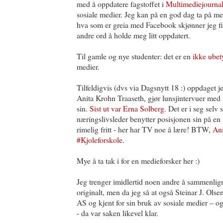
med å oppdatere fagstoffet i
Multimediejournal
sosiale medier. Jeg kan på en god dag ta på m
hva som er greia med Facebook skjønner jeg fin
andre ord å holde meg litt oppdatert.
Til gamle og nye studenter: det er en
ikke ubet
medier.
Tilfeldigvis (dvs via Dagsnytt 18 :) oppdaget j
Anita Krohn Traaseth, gjør lunsjintervuer med 
sin.
Sist ut var Erna Solberg
. Det er i seg selv
næringslivsleder benytter posisjonen sin på en 
rimelig fritt - her har TV noe å lære! BTW,
Ani
#Kjoleforskole
.
Mye å ta tak i for en medieforsker her :)
Jeg trenger imidlertid noen andre å sammenlig
originalt, men da jeg så at også Steinar J. Ol
AS og kjent for sin bruk av sosiale medier – o
- da var saken likevel klar.