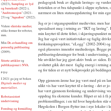
pedagogisk bruk av digitale lærings- og vurde
(2023),
Sampling av lyd
ferietiden er et bra tidspunkt å slippe nyheten,
og bærekraft
(2022-),
nærmest en liten statusoppdatering for min ege
"
Auditomosjon
" (2021-
23) og "
Aquafoni
" (2022).
Jeg er jo i utgangspunktet medieviter, men har
Videre
sfæriske medier
,
spesialisert meg i retning av “IKT og læring”.
ulike former for roboter,
min knyttet til dette feltet, i skjæringspunkte
mm.
Jeg har også vært initiativtaker og faglig drivkr
Min
Dr.-avhandling om
forskningsprosjekter, “eLogg” (2002-2004) 
personlig publisering
også plasseres innenfor mediedesign. Begge pr
(2009).
publiseringsløsninger for bruk i undervisning
ble utviklet har jeg gjort aktiv bruk av siden. 
Siterte artikler
og
avsluttet gikk det mest faglig energi i retning 
publikasjoner i NVA
.
og for tiden er et nytt bokprosjekt på beddinge
FOU
I 2021 ga jeg ut boken
Opp gjennom årene har jeg vært med på en lan
Digitale medier og
ulikt vis har vært knyttet til e-læring - det er j
materialitet
.
har vært gjennom forskning og undervising ve
oppdrag fra eksterne kunder. Håpet er nå å få
Robotassistert
problemstillinger, i en tid hvor høgskolen står 
undervisning
Høgskolen i Bergen flytter inn i nye lokaler i
Foredrag og formidling