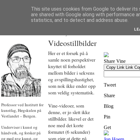
This site uses cookies from Google to deliver its 
are shared with Google along with performance an
statistics, and to detect and address abuse.
LE
JON HOEM
Powered by
Translate
Videostillbilder
Her er et forsøk på å
samle noen perspektiver
knyttet til forholdet
mellom bilder i sekvens
og avspillingshastighet,
som nok ikke ender opp
som veldig systematisk.
Professor ved Institutt for
Vine-videoer, som
kunstfag, Høgskulen på
denne, er jo slett ikke
Vestlandet – Bergen.
stillbilder. likevel er det
noe med det korte
Underviser i kunst og
formatet (6 sekunder)
håndverk, og forsker på
som gjør at dette på
og med nye kunst- og