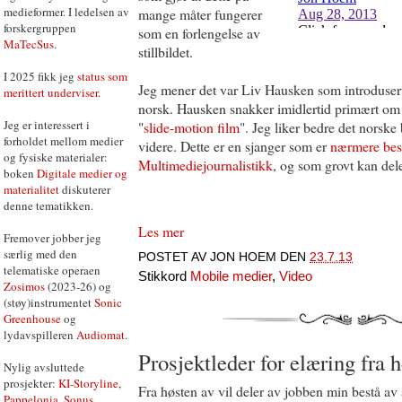
medieformer. I ledelsen av
mange måter fungerer
forskergruppen
som en forlengelse av
MaTecSus
.
stillbildet.
I 2025 fikk jeg
status som
Jeg mener det var Liv Hausken som introduserte
merittert underviser
.
norsk. Hausken snakker imidlertid primært om 
Jeg er interessert i
"
slide-motion film
". Jeg liker bedre det norske 
forholdet mellom medier
videre. Dette er en sjanger som er
nærmere beskr
og fysiske materialer:
Multimediejournalistikk
, og som grovt kan dele
boken
Digitale medier og
materialitet
diskuterer
denne tematikken.
Les mer
Fremover jobber jeg
særlig med den
POSTET AV
JON HOEM
DEN
23.7.13
telematiske operaen
Stikkord
Mobile medier
,
Video
Zosimos
(2023-26) og
(støy)instrumentet
Sonic
Greenhouse
og
lydavspilleren
Audiomat
.
Prosjektleder for elæring fra 
Nylig avsluttede
prosjekter:
KI-Storyline
,
Fra høsten av vil deler av jobben min bestå av 
Pappelonia
,
Sonus