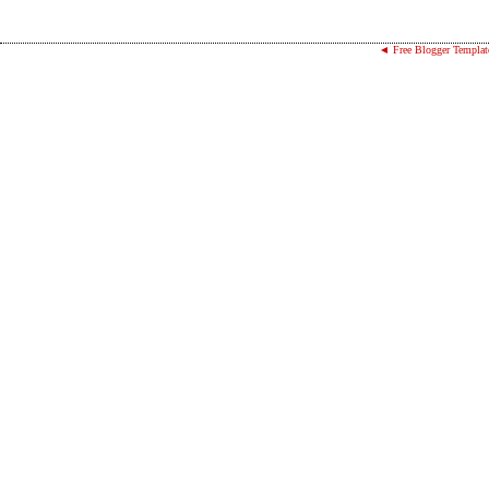
◄ Free Blogger Templat