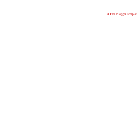
◄ Free Blogger Templat