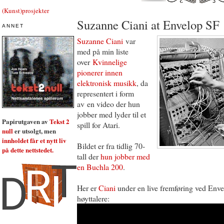
(Kunst)prosjekter
Suzanne Ciani at Envelop SF
ANNET
Suzanne Ciani
var
med på min liste
over
Kvinnelige
pionerer innen
elektronisk musikk
, da
representert i form
av en video der hun
jobber med lyder til et
Papirutgaven av
Tekst 2
spill for Atari.
null
er utsolgt, men
innholdet får et nytt liv
Bildet er fra tidlig 70-
på dette nettstedet.
tall der
hun jobber med
en Buchla 200
.
Her er
Ciani
under en live fremføring ved Enve
høyttalere: