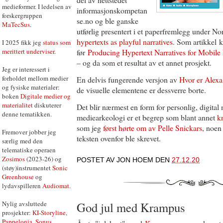
medieformer. I ledelsen av
informasjonskompetan
forskergruppen
se.no og ble ganske
MaTecSus
.
utførlig presentert i et paperfremlegg under N
hypertexts as playful narratives
. Som artikkel k
I 2025 fikk jeg
status som
merittert underviser
.
før
Producing Hypertext Narratives for Mobile
– og da som et resultat av et annet prosjekt.
Jeg er interessert i
forholdet mellom medier
En delvis fungerende versjon av
Hvor er Alexa
og fysiske materialer:
de visuelle elementene er dessverre borte.
boken
Digitale medier og
materialitet
diskuterer
Det blir nærmest en form for personlig, digital 
denne tematikken.
mediearkeologi er et begrep som blant annet
k
som jeg
først hørte om av Pelle Snickars
, noen 
Fremover jobber jeg
teksten ovenfor ble skrevet.
særlig med den
telematiske operaen
Zosimos
(2023-26) og
POSTET AV
JON HOEM
DEN
27.12.20
(støy)instrumentet
Sonic
Greenhouse
og
lydavspilleren
Audiomat
.
God jul med Krampus
Nylig avsluttede
prosjekter:
KI-Storyline
,
Pappelonia
,
Sonus