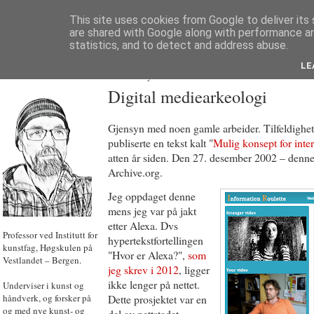
This site uses cookies from Google to deliver its 
are shared with Google along with performance an
statistics, and to detect and address abuse.
LE
JON HOEM
Powered by
Translate
Digital mediearkeologi
Gjensyn med noen gamle arbeider. Tilfeldigheten
publiserte en tekst kalt "
Mulig konsept for inter
atten år siden. Den 27. desember 2002 – denne
Archive.org.
Jeg oppdaget denne
mens jeg var på jakt
etter Alexa. Dvs
Professor ved Institutt for
hypertekstfortellingen
kunstfag, Høgskulen på
"Hvor er Alexa?",
som
Vestlandet – Bergen.
jeg skrev i 2012
, ligger
ikke lenger på nettet.
Underviser i kunst og
håndverk, og forsker på
Dette prosjektet var en
og med nye kunst- og
del av nettstedet