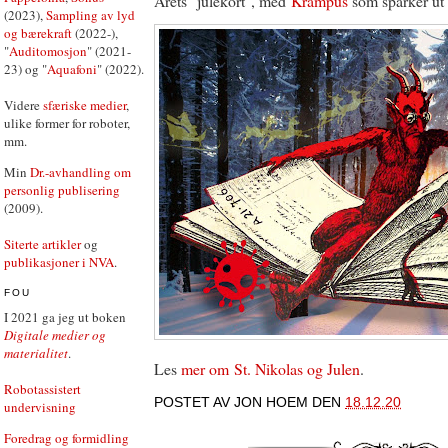
Årets "julekort", med
Krampus
som sparker ut
(2023),
Sampling av lyd
og bærekraft
(2022-),
"
Auditomosjon
" (2021-
23) og "
Aquafoni
" (2022).
Videre
sfæriske medier
,
ulike former for roboter,
mm.
Min
Dr.-avhandling om
personlig publisering
(2009).
Siterte artikler
og
publikasjoner i NVA
.
FOU
I 2021 ga jeg ut boken
Digitale medier og
materialitet
.
Les
mer om St. Nikolas og Julen
.
Robotassistert
POSTET AV
JON HOEM
DEN
18.12.20
undervisning
Foredrag og formidling