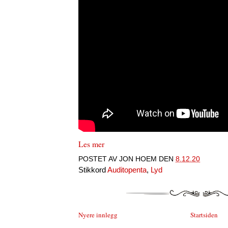
Les mer
POSTET AV
JON HOEM
DEN
8.12.20
Stikkord
Auditopenta
,
Lyd
Nyere innlegg
Startsiden