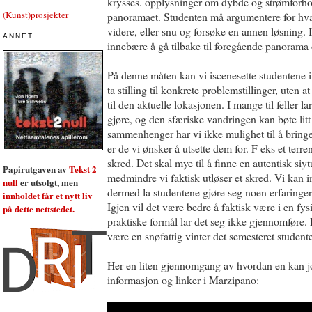
krysses. opplysninger om dybde og strømforhol
(Kunst)prosjekter
panoramaet. Studenten må argumentere for hv
videre, eller snu og forsøke en annen løsning. I s
ANNET
innebære å gå tilbake til foregående panorama 
På denne måten kan vi iscenesette studentene i
ta stilling til konkrete problemstillinger, uten a
til den aktuelle lokasjonen. I mange til feller lar
gjøre, og den sfæriske vandringen kan bøte litt 
sammenhenger har vi ikke mulighet til å bringe
er de vi ønsker å utsette dem for. F eks et terre
skred. Det skal mye til å finne en autentisk si
Papirutgaven av
Tekst 2
medmindre vi faktisk utløser et skred. Vi kan im
null
er utsolgt, men
dermed la studentene gjøre seg noen erfaringer
innholdet får et nytt liv
Igjen vil det være bedre å faktisk være i en fysi
på dette nettstedet.
praktiske formål lar det seg ikke gjennomføre. 
være en snøfattig vinter det semesteret studente
Her en liten gjennomgang av hvordan en kan j
informasjon og linker i Marzipano: