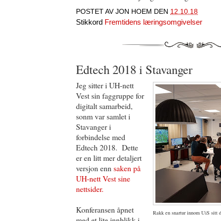
POSTET AV
JON HOEM
DEN
12.10.18
Stikkord
Fremtidens læringsomgivelser
Edtech 2018 i Stavanger
Jeg sitter i UH-nett
Vest sin faggruppe for
digitalt samarbeid,
sonm var samlet i
Stavanger i
forbindelse med
Edtech 2018. Dette
er en litt mer detaljert
versjon enn
saken på
UH-nett Vest sine
nettsider.
Konferansen åpnet
Rakk en snartur innom UiS sitt d
med et lite innblikk i