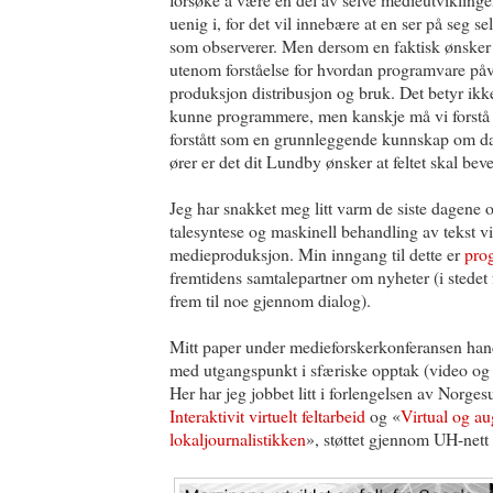
uenig i, for det vil innebære at en ser på seg s
som observerer. Men dersom en faktisk ønsker
utenom forståelse for hvordan programvare påv
produksjon distribusjon og bruk. Det betyr ikk
kunne programmere, men kanskje må vi forstå 
forstått som en grunnleggende kunnskap om da
ører er det dit Lundby ønsker at feltet skal bev
Jeg har snakket meg litt varm de siste dagene
talesyntese og maskinell behandling av tekst v
medieproduksjon. Min inngang til dette er
pro
fremtidens samtalepartner om nyheter (i stedet
frem til noe gjennom dialog).
Mitt paper under medieforskerkonferansen han
med utgangspunkt i sfæriske opptak (video og s
Her har jeg jobbet litt i forlengelsen av Norgesu
Interaktivit virtuelt feltarbeid
og «
Virtual og au
lokaljournalistikken
», støttet gjennom UH-nett 