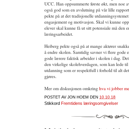
UCC. Han oppsummerte første økt, men noe av
også god som en avslutning på vår lille rappor
pekte på at det tradisjonelle utdanningsystemet 
engasjement og motivasjon. Skal vi kunne oppf
elever skal kunne få ut sitt potensiale må den e
læringsarbeidet.
Heiberg pekte også på at mange aktører snak
å endre skolen. Samtidig savner vi flere gode e
gode lærere faktisk arbeider i skolen i dag. Det
den virkelige skolehverdagen, som kan lede til
utdanning som er respektfull i forhold til alt d
gjøres.
Mer om diskusjonen omkring
hva vi jobber me
POSTET AV
JON HOEM
DEN
10.10.18
Stikkord
Fremtidens læringsomgivelser