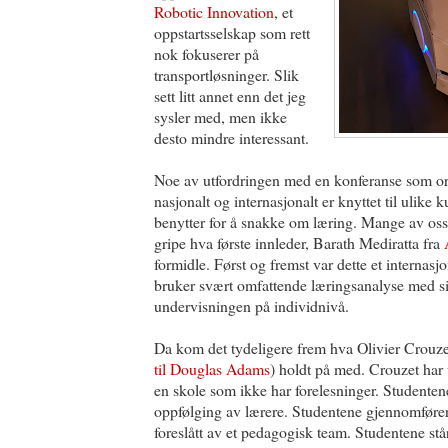
Robotic Innovation
, et
oppstartsselskap som rett
nok fokuserer på
transportløsninger. Slik
sett litt annet enn det jeg
sysler med, men ikke
desto mindre interessant.
Noe av utfordringen med en konferanse som ori
nasjonalt og internasjonalt er knyttet til ulike 
benytter for å snakke om læring. Mange av oss 
gripe hva første innleder, Barath Mediratta fra
formidle. Først og fremst var dette et internas
bruker svært omfattende læringsanalyse med sik
undervisningen på individnivå.
Da kom det tydeligere frem hva Olivier Crouz
til Douglas Adams
) holdt på med. Crouzet har
en skole som ikke har forelesninger. Studentene
oppfølging av lærere. Studentene gjennomfører 
foreslått av et pedagogisk team. Studentene står 