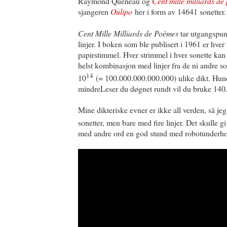
Raymond Queneau og
Cent mille milliards de
sjangeren
Oulipo
her i form av 14641 sonetter.
Cent Mille Milliards de Poèmes
tar utgangspunk
linjer. I boken som ble publisert i 1961 er hver 
papirstimmel. Hver strimmel i hver sonette ka
helst kombinasjon med linjer fra de ni andre son
14
10
(= 100.000.000.000.000) ulike dikt. Hundre
mindreLeser du døgnet rundt vil du bruke 140.0
Mine dikteriske evner er ikke all verden, så j
sonetter, men bare med fire linjer. Det skulle gi
med andre ord en god stund med robotunderho