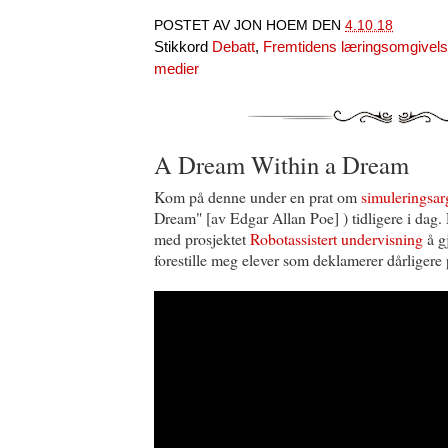
POSTET AV
JON HOEM
DEN
4.10.18
Stikkord
Debatt
,
Fremtidens læringsomgivels
medier
A Dream Within a Dream
Kom på denne under en prat om
simuleringsa
Dream" [av Edgar Allan Poe] ) tidligere i dag.
med prosjektet
Robotassistert undervisning
å gj
forestille meg elever som deklamerer dårligere