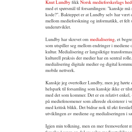
Knut Lundby
fikk
Norsk medieforskerlags hed
med et spørsmål til forsamlingen: "kanskje må 
kode?". Bakteppet er at Lundby selv har vært
mellom medieforskning og informatikk, et felt
underutviklet.
Lundby har skrevet om
medialisering
, et begr
som utspiller seg mellom endringer i mediene 
kultur. Medialisering er langsiktige transformas
kulturell praksis der medier har en sentral rolle.
medialisering digitale medier og digital kommun
mobile nettverk.
Kanskje jeg overtolker Lundby, men jeg hørte 
helspark til forsamling som kanskje ikke er tils
med det som kommer. Det er en relativt enkel, o
på mediefenomener som allerede eksisterer i ver
med kritisk blikk. Det bidrar nok til økt forstå
utviklingen av mediene og medialiseringen i sæ
Igjen min tolkning, men en mer fremoverlent me
forsøke å være en del av selve medieutvikling