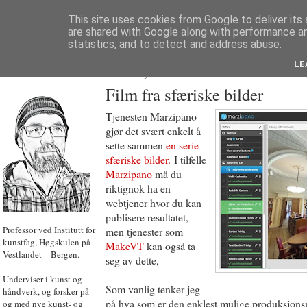
This site uses cookies from Google to deliver its 
are shared with Google along with performance an
statistics, and to detect and address abuse.
LE
JON HOEM
Powered by
Translate
Film fra sfæriske bilder
Tjenesten Marzipano
gjør det svært enkelt å
sette sammen
en serie
sfæriske bilder.
I tilfelle
Marzipano
må du
riktignok ha en
webtjener hvor du kan
publisere resultatet,
Professor ved Institutt for
men tjenester som
kunstfag, Høgskulen på
MakeVT
kan også ta
Vestlandet – Bergen.
seg av dette,
Underviser i kunst og
Som vanlig tenker jeg
håndverk, og forsker på
på hva som er den enklest mulige produksjon
og med nye kunst- og