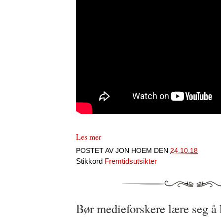
Les mer
POSTET AV
JON HOEM
DEN
24.10.18
Stikkord
Fremtidsutsikter
Bør medieforskere lære seg å