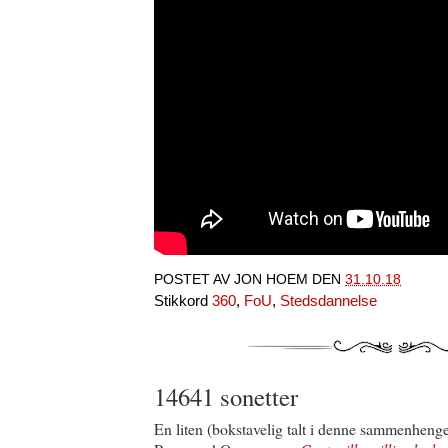
POSTET AV
JON HOEM
DEN
31.10.18
Stikkord
360
,
FoU
,
Stedsdannelse
14641 sonetter
En liten (bokstavelig talt i denne sammenhengen