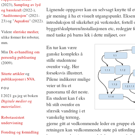
(2023),
Sampling av lyd
Lignende oppgaver kan en selvsagt knytte til et
og bærekraft
(2022-),
gir mening å ha et visuelt utgangspunkt. Ekse
"
Auditomosjon
" (2021-
23) og "
Aquafoni
" (2022).
introduksjon til sikekrhet på verkstedet, fortel
bygget/skulpturen/installasjonen etc, redegjør f
Videre
sfæriske medier
,
med tanke på barns lek i dette miljøet, osv
ulike former for roboter,
mm.
En tur kan være
Min
Dr.-avhandling om
ganske kompleks å
personlig publisering
stille studentene
(2009).
ovenfor valg. Her
forsøksvis illustrert.
Siterte artikler
og
Pilene indikerer mulige
publikasjoner i NVA
.
veier ut fra et
FOU
panorama til det neste.
I 2021 ga jeg ut boken
En student kan f eks
Digitale medier og
bli stilt ovenfor en
materialitet
.
sfærsik vandring i et
vanskelig terreng,
Robotassistert
undervisning
gjerne gitt at vedkommende leder en gruppe ele
retningen kan vedkommende støte på utfording
Foredrag og formidling