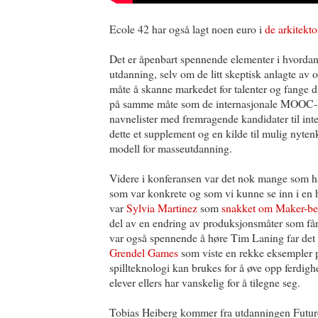
Ecole 42 har også lagt noen euro i
de arkitekt
Det er åpenbart spennende elementer i hvorda
utdanning, selv om de litt skeptisk anlagte av 
måte å skanne markedet for talenter og fange dis
på samme måte som de internasjonale MOOC-l
navnelister med fremragende kandidater til int
dette et supplement og en kilde til mulig nyte
modell for masseutdanning.
Videre i konferansen var det nok mange som h
som var konkrete og som vi kunne se inn i en 
var
Sylvia Martinez
som
snakket om Maker-be
del av en endring av produksjonsmåter som får
var også spennende å høre Tim Laning far det
Grendel Games
som viste en rekke eksempler 
spillteknologi kan brukes for å øve opp ferdig
elever ellers har vanskelig for å tilegne seg.
Tobias Heiberg kommer fra utdanningen Futur