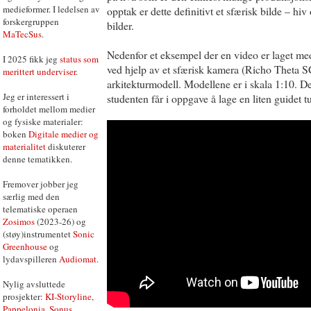
medieformer. I ledelsen av
opptak er dette definitivt et sfærisk bilde – hi
forskergruppen
bilder.
MaTecSus
.
Nedenfor et eksempel der en video er laget med 
I 2025 fikk jeg
status som
ved hjelp av et sfærisk kamera (Richo Theta SC
merittert underviser
.
arkitekturmodell. Modellene er i skala 1:10. Der
Jeg er interessert i
studenten får i oppgave å lage en liten guidet t
forholdet mellom medier
og fysiske materialer:
boken
Digitale medier og
materialitet
diskuterer
denne tematikken.
Fremover jobber jeg
særlig med den
telematiske operaen
Zosimos
(2023-26) og
(støy)instrumentet
Sonic
Greenhouse
og
lydavspilleren
Audiomat
.
Nylig avsluttede
prosjekter:
KI-Storyline
,
Pappelonia
,
Sonus