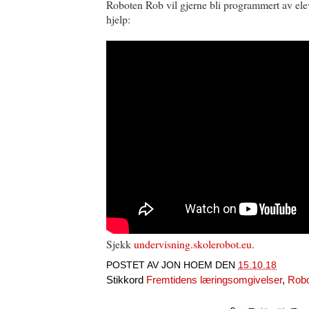
Roboten Rob vil gjerne bli programmert av ele
hjelp:
Sjekk
undervisning.skolerobot.eu
.
POSTET AV
JON HOEM
DEN
15.10.18
Stikkord
Fremtidens læringsomgivelser
,
Robo