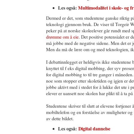
Les også:
Multimodalitet i skole- og fr
Dermed er det, som studentene ganske riktig 
teknologi gjennom bruk. De viser til Torgeir 
peker på at norske skoleelever går rundt med s
drømme om å eie
. Det positive potensialet er d
må jobbe med de negative sidene. Men det er jo n
Men da må de lære om og med teknologien, ik
I debattinnlegget er heldigvis ikke studentene b
knyttet til f eks digital mobbing, der syv prosent
for digital mobbing to til tre ganger i måneden
noe som stopper etter skoletiden og igjen er d
jobbe aktivt med i stedet for å lukke det ute i
elever er uansett noe skolen har plikt til å ta på 
Studentene skriver til slutt at elevene fortjener 
mobiltelefon og en forståelse av muligheter og 
av dette bildet.
Les også:
Digital dannelse