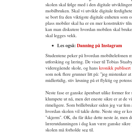
skolen skal følge med i den digitale utviklinge
mobilbruken. Skal vi utvikle digitale ferdighete
se bort fra den viktigste digitale enheten som 
plass mobiler skal ha er en mer konstruktiv ti
kan man diskutere hvordan mobilen skal brukes
skal legges vekk.
Les også:
Danning på Instagram
Studentene peker på hvordan mobiltelefonen 
utforsking og læring. De viser til Tobias Staab
videregående skole, og hans
kronikk publiser
som nok flere grunner litt på: "jeg mistenker at 
midlertidig, stiv løsning på et flyktig og potens
Neste fase er ganske åpenbart ulike former for 
klumpete ut nå, men det eneste sikre er at de v
rimeligere. Som brillebruker siden jeg var fem 
hvordan skolen vil takle dette. Neste steg er k
"skjerm". OK, du får ikke dette neste år, men 
lærerutdanningen i dag kan være ganske sikre p
skolen må forholde seg til.