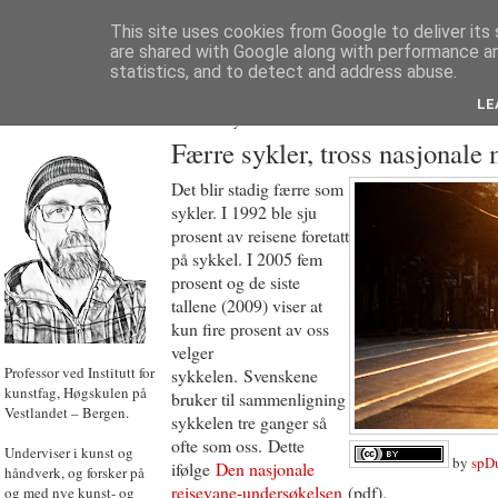
This site uses cookies from Google to deliver its 
are shared with Google along with performance an
statistics, and to detect and address abuse.
LE
JON HOEM
Powered by
Translate
Færre sykler, tross nasjonale
Det blir stadig færre som
sykler. I 1992 ble sju
prosent av reisene foretatt
på sykkel. I 2005 fem
prosent og de siste
tallene (2009) viser at
kun fire prosent av oss
velger
Professor ved Institutt for
sykkelen. Svenskene
kunstfag, Høgskulen på
bruker til sammenligning
Vestlandet – Bergen.
sykkelen tre ganger så
ofte som oss. Dette
Underviser i kunst og
by
spD
ifølge
Den nasjonale
håndverk, og forsker på
reisevane-undersøkelsen
(pdf).
og med nye kunst- og