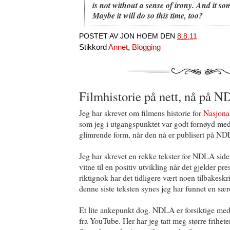
is not without a sense of irony. And it som
Maybe it will do so this time, too?
POSTET AV
JON HOEM
DEN
8.8.11
Stikkord
Annet
,
Blogging
Filmhistorie på nett, nå på 
Jeg har skrevet om filmens historie for
Nasjonal
som jeg i utgangspunktet var godt fornøyd med,
glimrende form, når den nå er publisert på N
Jeg har skrevet en rekke tekster for NDLA side
vitne til en positiv utvikling når det gjelder pr
riktignok har det tidligere vært noen tilbakeskr
denne siste teksten synes jeg har funnet en sæ
Et lite ankepunkt dog. NDLA er forsiktige m
fra YouTube. Her har jeg tatt meg større friheter