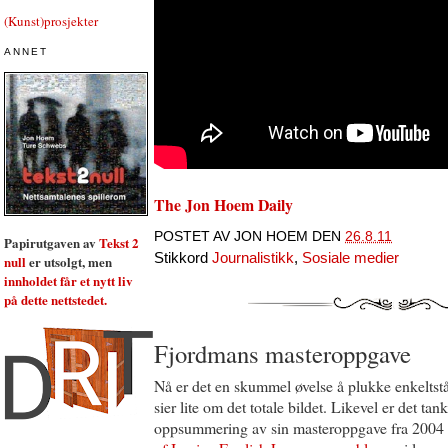
(Kunst)prosjekter
ANNET
The Jon Hoem Daily
POSTET AV
JON HOEM
DEN
26.8.11
Papirutgaven av
Tekst 2
Stikkord
Journalistikk
,
Sosiale medier
null
er utsolgt, men
innholdet får et nytt liv
på dette nettstedet.
Fjordmans masteroppgave
Nå er det en skummel øvelse å plukke enkeltståe
sier lite om det totale bildet. Likevel er det ta
oppsummering av sin masteroppgave fra 2004