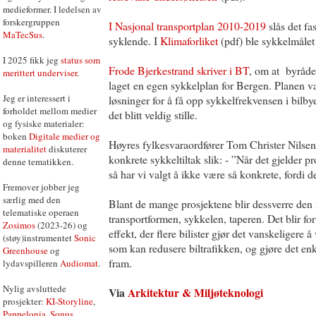
medieformer. I ledelsen av
forskergruppen
I Nasjonal transportplan 2010-2019
slås det fas
MaTecSus
.
syklende. I
Klimaforliket
(pdf) ble sykkelmålet s
I 2025 fikk jeg
status som
Frode Bjerkestrand skriver i BT
, om at byrådet
merittert underviser
.
laget en egen sykkelplan for Bergen. Planen v
Jeg er interessert i
løsninger for å få opp sykkelfrekvensen i bilby
forholdet mellom medier
det blitt veldig stille.
og fysiske materialer:
boken
Digitale medier og
Høyres fylkesvaraordfører Tom Christer Nilsen
materialitet
diskuterer
konkrete sykkeltiltak slik: - ”Når det gjelder 
denne tematikken.
så har vi valgt å ikke være så konkrete, fordi d
Fremover jobber jeg
særlig med den
Blant de mange prosjektene blir dessverre den
telematiske operaen
transportformen, sykkelen, taperen. Det blir fo
Zosimos
(2023-26) og
effekt, der flere bilister gjør det vanskeligere å
(støy)instrumentet
Sonic
som kan redusere biltrafikken, og gjøre det enkl
Greenhouse
og
fram.
lydavspilleren
Audiomat
.
Nylig avsluttede
Via
Arkitektur & Miljøteknologi
prosjekter:
KI-Storyline
,
Pappelonia
,
Sonus