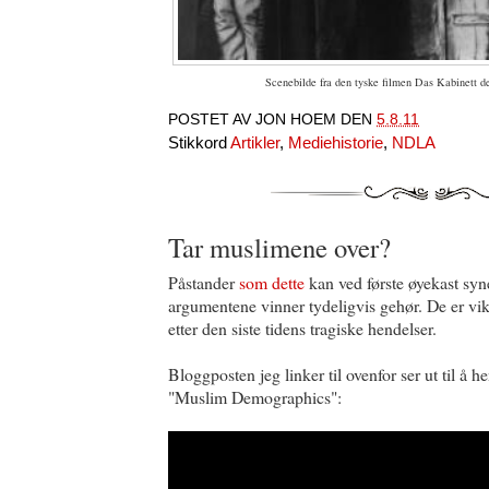
Scenebilde fra den tyske filmen Das Kabinett de
POSTET AV
JON HOEM
DEN
5.8.11
Stikkord
Artikler
,
Mediehistorie
,
NDLA
Tar muslimene over?
Påstander
som dette
kan ved første øyekast syn
argumentene vinner tydeligvis gehør. De er vikt
etter den siste tidens tragiske hendelser.
Bloggposten jeg linker til ovenfor ser ut til å h
"Muslim Demographics":