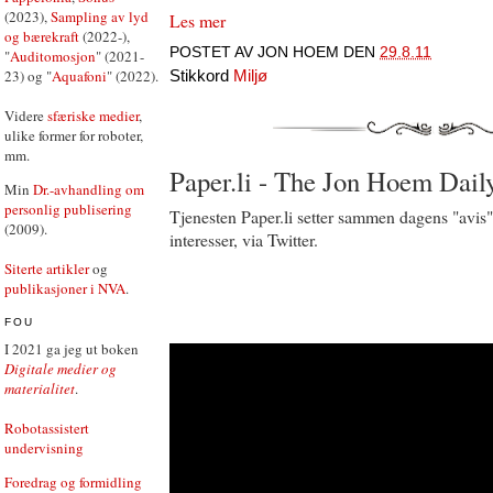
(2023),
Sampling av lyd
Les mer
og bærekraft
(2022-),
POSTET AV
JON HOEM
DEN
29.8.11
"
Auditomosjon
" (2021-
23) og "
Aquafoni
" (2022).
Stikkord
Miljø
Videre
sfæriske medier
,
ulike former for roboter,
mm.
Paper.li - The Jon Hoem Dail
Min
Dr.-avhandling om
personlig publisering
Tjenesten Paper.li setter sammen dagens "avis
(2009).
interesser, via Twitter.
Siterte artikler
og
publikasjoner i NVA
.
FOU
I 2021 ga jeg ut boken
Digitale medier og
materialitet
.
Robotassistert
undervisning
Foredrag og formidling