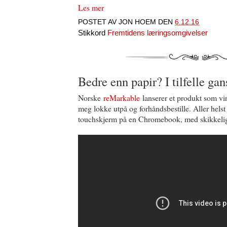
Les mer
POSTET AV
JON HOEM
DEN
6.12.16
Stikkord
Fremtidens læringsomgivelser
Bedre enn papir? I tilfelle g
Norske
reMarkable
lanserer et produkt som vir
meg lokke utpå og forhåndsbestille. Aller hels
touchskjerm på en Chromebook, med skikkelig t