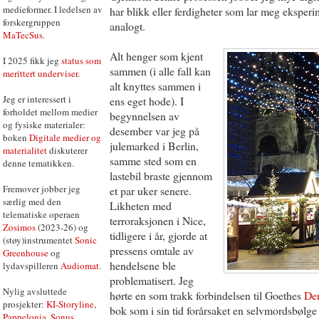
medieformer. I ledelsen av
har blikk eller ferdigheter som lar meg ekspe
forskergruppen
analogt.
MaTecSus
.
Alt henger som kjent
I 2025 fikk jeg
status som
sammen (i alle fall kan
merittert underviser
.
alt knyttes sammen i
Jeg er interessert i
ens eget hode). I
forholdet mellom medier
begynnelsen av
og fysiske materialer:
desember var jeg på
boken
Digitale medier og
julemarked i Berlin,
materialitet
diskuterer
samme sted som en
denne tematikken.
lastebil braste gjennom
Fremover jobber jeg
et par uker senere.
særlig med den
Likheten med
telematiske operaen
terroraksjonen i Nice,
Zosimos
(2023-26) og
tidligere i år, gjorde at
(støy)instrumentet
Sonic
pressens omtale av
Greenhouse
og
hendelsene ble
lydavspilleren
Audiomat
.
problematisert. Jeg
Nylig avsluttede
hørte en som trakk forbindelsen til Goethes
Den
prosjekter:
KI-Storyline
,
bok som i sin tid forårsaket en selvmordsbølge
Pappelonia
,
Sonus