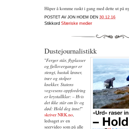
Håper å komme raskt i gang med dette ut på ny
POSTET AV
JON HOEM
DEN
30.12.16
Stikkord
Sfæriske medier
Dustejournalistikk
"
Ferger står, flyplasser
og fjelloverganger er
stengt, hustak løsner,
trær og stolper
knekker. Statens
vegvesens oppfordring
er krystallklar: – Hvis
det ikke står om liv og
død: Hold deg inne!
"
skriver NRK.no
,
ledsaget av en
seervideo som på alle