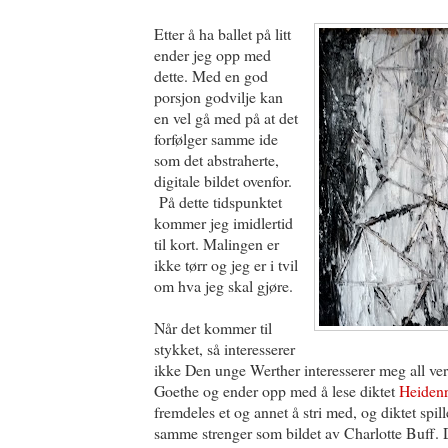
Etter å ha ballet på litt
ender jeg opp med
dette. Med en god
porsjon godvilje kan
en vel gå med på at det
forfølger samme ide
som det abstraherte,
digitale bildet ovenfor.
På dette tidspunktet
kommer jeg imidlertid
til kort. Malingen er
ikke tørr og jeg er i tvil
om hva jeg skal gjøre.
Når det kommer til
stykket, så interesserer
ikke Den unge Werther interesserer meg all ve
Goethe og ender opp med å lese diktet
Heidenr
fremdeles et og annet å stri med, og diktet spille
samme strenger som bildet av Charlotte Buff. 