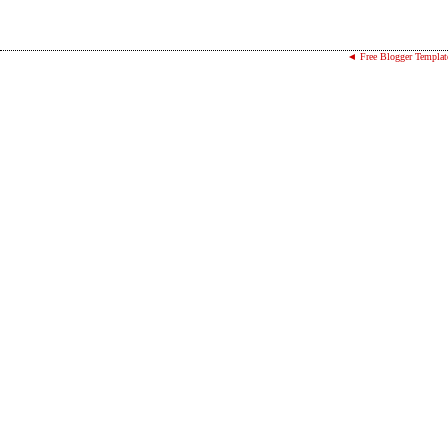
◄ Free Blogger Templat