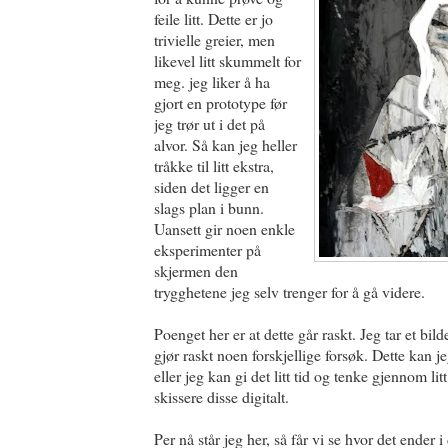
feile litt. Dette er jo
trivielle greier, men
likevel litt skummelt for
meg. jeg liker å ha
gjort en prototype før
jeg trør ut i det på
alvor. Så kan jeg heller
tråkke til litt ekstra,
siden det ligger en
slags plan i bunn.
Uansett gir noen enkle
eksperimenter på
skjermen den
trygghetene jeg selv trenger for å gå videre.
Poenget her er at dette går raskt. Jeg tar et bil
gjør raskt noen forskjellige forsøk. Dette kan 
eller jeg kan gi det litt tid og tenke gjennom litt
skissere disse digitalt.
Per nå står jeg her, så får vi se hvor det ender i