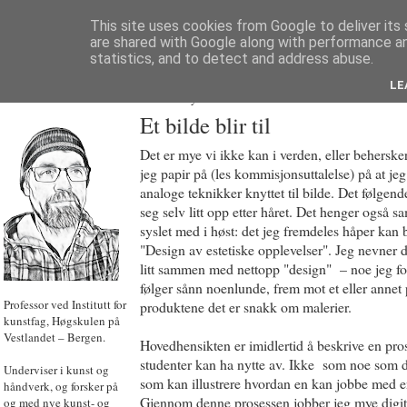
This site uses cookies from Google to deliver its 
are shared with Google along with performance an
statistics, and to detect and address abuse.
LE
JON HOEM
Powered by
Translate
Et bilde blir til
Det er mye vi ikke kan i verden, eller beherske
jeg papir på (les kommisjonsuttalelse) på at j
analoge teknikker knyttet til bilde. Det følgende
seg selv litt opp etter håret. Det henger også
syslet med i høst: det jeg fremdeles håper kan b
"Design av estetiske opplevelser". Jeg nevner d
litt sammen med nettopp "design" – noe jeg fo
følger sånn noenlunde, frem mot et eller annet pr
Professor ved Institutt for
produktene det er snakk om malerier.
kunstfag, Høgskulen på
Vestlandet – Bergen.
Hovedhensikten er imidlertid å beskrive en pro
studenter kan ha nytte av. Ikke som noe som d
Underviser i kunst og
som kan illustrere hvordan en kan jobbe med en
håndverk, og forsker på
Gjennom denne prosessen jobber jeg mye digitalt
og med nye kunst- og