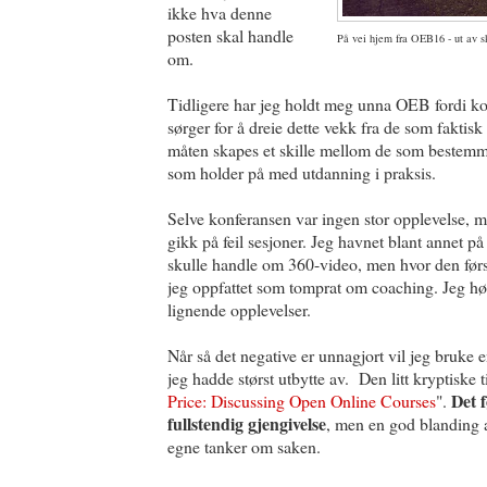
ikke hva denne
posten skal handle
På vei hjem fra OEB16 - ut av 
om.
Tidligere har jeg holdt meg unna OEB fordi kon
sørger for å dreie dette vekk fra de som faktis
måten skapes et skille mellom de som bestem
som holder på med utdanning i praksis.
Selve konferansen var ingen stor opplevelse, m
gikk på feil sesjoner. Jeg havnet blant annet p
skulle handle om 360-video, men hvor den førs
jeg oppfattet som tomprat om coaching. Jeg h
lignende opplevelser.
Når så det negative er unnagjort vil jeg bruke
jeg hadde størst utbytte av. Den litt kryptiske ti
Det 
Price: Discussing Open Online Courses
".
fullstendig gjengivelse
, men en god blanding 
egne tanker om saken.