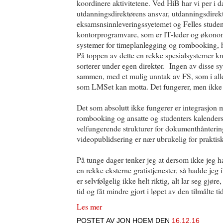
koordinere aktivitetene. Ved HiB har vi per i 
utdanningsdirektørens ansvar, utdanningsdirekt
eksamsnsinnleveringssyetemet og Felles studen
kontorprogramvare, som er IT-leder og økonomi
systemer for timeplanlegging og rombooking, h
På toppen av dette en rekke spesialsystemer kny
sorterer under egen direktør. Ingen av disse s
sammen, med et mulig unntak av FS, som i alle
som LMSet kan motta. Det fungerer, men ikke 
Det som absolutt ikke fungerer er integrasjon
rombooking og ansatte og studenters kalenders
velfungerende strukturer for dokumenthåntering
videopublidsering er nær ubrukelig for praktis
På tunge dager tenker jeg at dersom ikke jeg ha
en rekke eksterne gratistjenester, så hadde jeg 
er selvfølgelig ikke helt riktig, alt lar seg gjø
tid og fåt mindre gjort i løpet av den tilmålte t
Les mer
POSTET AV
JON HOEM
DEN
16.12.16