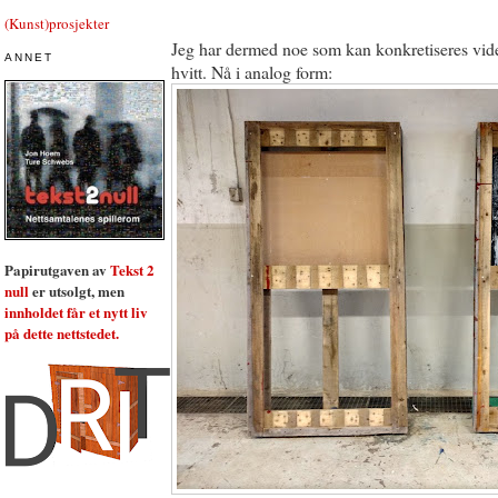
(Kunst)prosjekter
Jeg har dermed noe som kan konkretiseres vider
ANNET
hvitt. Nå i analog form:
Papirutgaven av
Tekst 2
null
er utsolgt, men
innholdet får et nytt liv
på dette nettstedet.