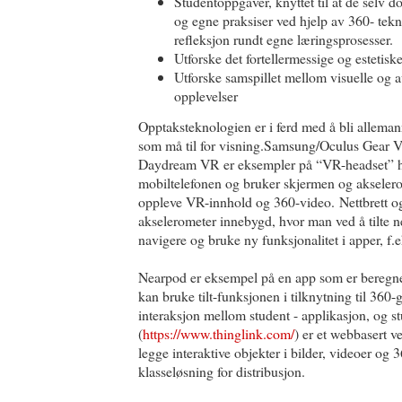
Studentoppgaver, knyttet til at de selv 
og egne praksiser ved hjelp av 360- tekno
refleksjon rundt egne læringsprosesser.
Utforske det fortellermessige og estetisk
Utforske samspillet mellom visuelle og 
opplevelser
Opptaksteknologien er i ferd med å bli alleman
som må til for visning.Samsung/Oculus Gear
Daydream VR er eksempler på “VR-headset” hv
mobiltelefonen og bruker skjermen og akselerome
oppleve VR-innhold og 360-video. Nettbrett og
akselerometer innebygd, hvor man ved å tilte ne
navigere og bruke ny funksjonalitet i apper, f.
Nearpod er eksempel på en app som er beregne
kan bruke tilt-funksjonen i tilknytning til 360-
interaksjon mellom student - applikasjon, og st
(
https://www.thinglink.com/
) er et webbasert v
legge interaktive objekter i bilder, videoer og
klasseløsning for distribusjon.