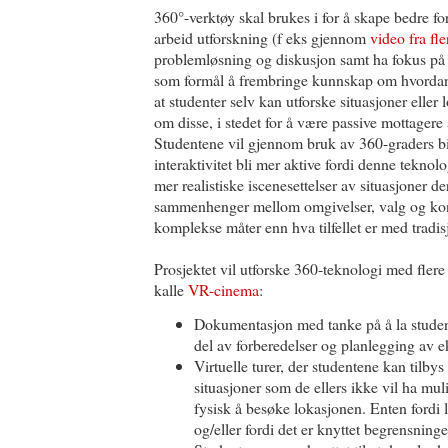
360°-verktøy skal brukes i for å skape bedre fo
arbeid utforskning (f eks gjennom
video fra fle
problemløsning og diskusjon samt ha fokus på 
som formål å frembringe kunnskap om hvordan
at studenter selv kan utforske situasjoner eller
om disse, i stedet for å være passive mottager
Studentene vil gjennom bruk av 360-graders b
interaktivitet bli mer aktive fordi denne teknol
mer realistiske iscenesettelser av situasjoner d
sammenhenger mellom omgivelser, valg og kon
komplekse måter enn hva tilfellet er med tradis
Prosjektet vil utforske 360-teknologi med flere 
kalle
VR-cinema
:
Dokumentasjon med tanke på å la studen
del av forberedelser og planlegging av e
Virtuelle turer, der studentene kan tilbys
situasjoner som de ellers ikke vil ha mul
fysisk å besøke lokasjonen. Enten fordi l
og/eller fordi det er knyttet begrensninge