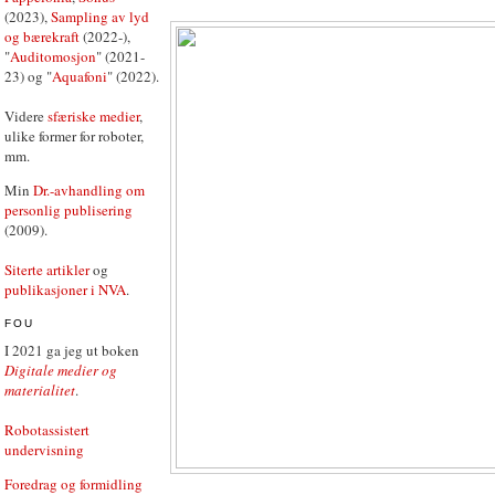
(2023),
Sampling av lyd
og bærekraft
(2022-),
"
Auditomosjon
" (2021-
23) og "
Aquafoni
" (2022).
Videre
sfæriske medier
,
ulike former for roboter,
mm.
Min
Dr.-avhandling om
personlig publisering
(2009).
Siterte artikler
og
publikasjoner i NVA
.
FOU
I 2021 ga jeg ut boken
Digitale medier og
materialitet
.
Robotassistert
undervisning
Foredrag og formidling