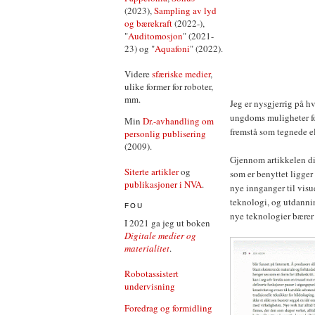
(2023),
Sampling av lyd
og bærekraft
(2022-),
"
Auditomosjon
" (2021-
23) og "
Aquafoni
" (2022).
Videre
sfæriske medier
,
ulike former for roboter,
mm.
Jeg er nysgjerrig på 
ungdoms muligheter for
Min
Dr.-avhandling om
fremstå som tegnede el
personlig publisering
(2009).
Gjennom artikkelen di
Siterte artikler
og
som er benyttet ligger
publikasjoner i NVA
.
nye innganger til visu
teknologi, og utdannin
FOU
nye teknologier bærer
I 2021 ga jeg ut boken
Digitale medier og
materialitet
.
Robotassistert
undervisning
Foredrag og formidling