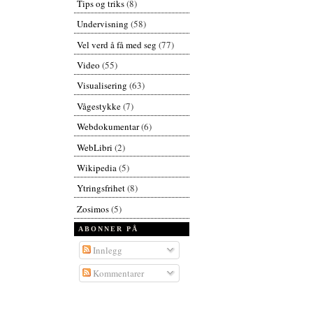
Tips og triks
(8)
Undervisning
(58)
Vel verd å få med seg
(77)
Video
(55)
Visualisering
(63)
Vågestykke
(7)
Webdokumentar
(6)
WebLibri
(2)
Wikipedia
(5)
Ytringsfrihet
(8)
Zosimos
(5)
ABONNER PÅ
Innlegg
Kommentarer