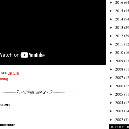
2016
(64
►
2015
(35
►
2014
(54
►
2013
(29
►
2012
(79
►
2011
(1
►
2010
(1
►
2009
(13
►
2008
(11
►
DEN
10.8.18
2007
(12
►
sning
2006
(12
►
2005
(11
►
2004
(12
►
tarer:
2003
(14
►
2002
(3)
►
kommentar
ROBOTER