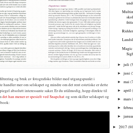
und
Multim
sko
frit
Ridder
Lands
Magic
Sig
juli
(5
►
juni
(
►
 filtrering og bruk av fotografiske bilder med utgangspunkt i
mai
(
►
e handler mer om selskapet og mindre om det rent estetiske er dette
april
iegel absolutt interessante saker. Er du utålmodig, hopp direkte til
►
om
det han mener er spesielt ved Snapchat
og som skiller selskapet og
mars
►
cebook:
febru
►
janua
►
2017
(80
►