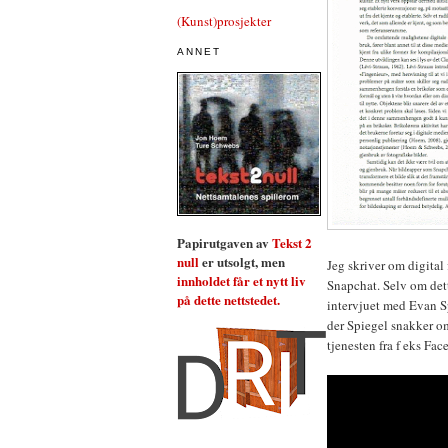
(Kunst)prosjekter
ANNET
Papirutgaven av
Tekst 2
null
er utsolgt, men
Jeg skriver om digital
innholdet får et nytt liv
Snapchat. Selv om dett
på dette nettstedet.
intervjuet med Evan Sp
der Spiegel snakker 
tjenesten fra f eks Fa