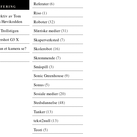
Referater
(6)
FERING
Riso
(1)
pektiv av Tom
å Høvikodden
Roboter
(32)
 Trollstigen
Sfæriske medier
(31)
rshot G3 X
Skaperverksted
(7)
n et kamera se?
Skolerobot
(16)
Skremmende
(7)
Småspill
(3)
Sonic Greenhouse
(9)
Sonus
(5)
Sosiale medier
(20)
Stedsdannelse
(48)
Tanker
(13)
tekst2null
(13)
Teori
(5)