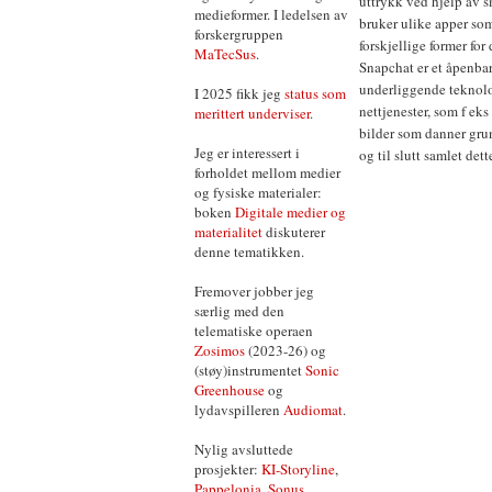
uttrykk ved hjelp av s
medieformer. I ledelsen av
bruker ulike apper so
forskergruppen
forskjellige former for d
MaTecSus
.
Snapchat er et åpenba
underliggende teknolog
I 2025 fikk jeg
status som
nettjenester, som f eks
merittert underviser
.
bilder som danner grunn
Jeg er interessert i
og til slutt samlet dette
forholdet mellom medier
og fysiske materialer:
boken
Digitale medier og
materialitet
diskuterer
denne tematikken.
Fremover jobber jeg
særlig med den
telematiske operaen
Zosimos
(2023-26) og
(støy)instrumentet
Sonic
Greenhouse
og
lydavspilleren
Audiomat
.
Nylig avsluttede
prosjekter:
KI-Storyline
,
Pappelonia
,
Sonus