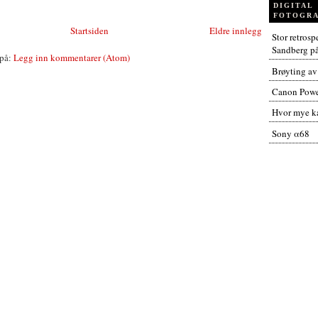
DIGITAL
FOTOGRA
Startsiden
Eldre innlegg
Stor retros
Sandberg p
på:
Legg inn kommentarer (Atom)
Brøyting av
Canon Powe
Hvor mye ka
Sony α68