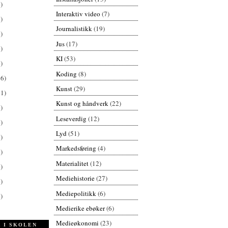
)
Interaktiv video
(7)
)
Journalistikk
(19)
)
Jus
(17)
)
KI
(53)
)
Koding
(8)
26)
Kunst
(29)
61)
Kunst og håndverk
(22)
)
Leseverdig
(12)
)
Lyd
(51)
)
Markedsføring
(4)
)
Materialitet
(12)
)
Mediehistorie
(27)
)
Mediepolitikk
(6)
)
Medierike ebøker
(6)
Medieøkonomi
(23)
 I SKOLEN