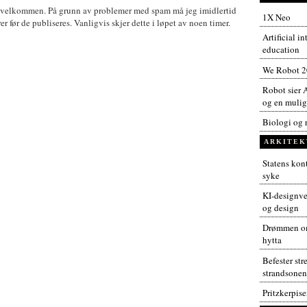
 velkommen. På grunn av problemer med spam må jeg imidlertid
1X Neo
før de publiseres. Vanligvis skjer dette i løpet av noen timer.
Artificial i
education
We Robot 
Robot sier A
og en muligh
Biologi og 
ARKITEK
Statens kont
syke
KI-designver
og design
Drømmen om
hytta
Befester str
strandsonen
Pritzkerpis