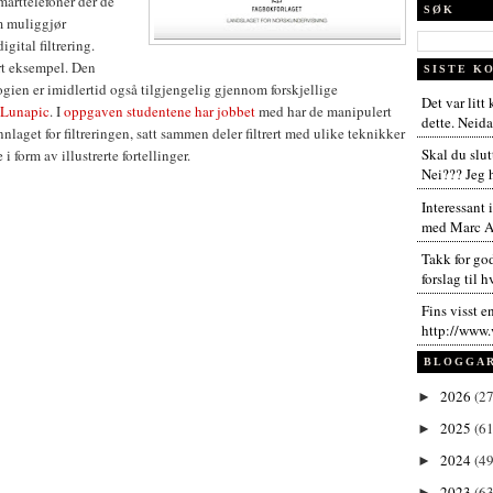
marttelefoner der de
SØK
m muliggjør
igital filtrering.
rt eksempel. Den
SISTE K
ien er imidlertid også tilgjengelig gjennom forskjellige
Det var litt
Lunapic
. I
oppgaven studentene har jobbet
med har de manipulert
dette. Neida,
laget for filtreringen, satt sammen deler filtrert med ulike teknikker
Skal du slut
 i form av illustrerte fortellinger.
Nei??? Jeg h
Interessant 
med Marc An
Takk for go
forslag til h
Fins visst e
http://www.
BLOGGA
2026
(27
►
2025
(61
►
2024
(49
►
2023
(63
►