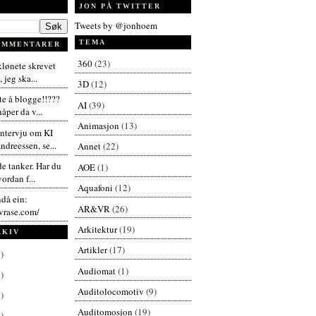
JON PÅ TWITTER
Tweets by @jonhoem
TEMA
OMMENTARER
360
(23)
 klønete skrevet
 jeg ska...
3D
(12)
te å blogge!!???
AI
(39)
åper da v...
Animasjon
(13)
intervju om KI
dreessen, se...
Annet
(22)
de tanker. Har du
AOE
(1)
vordan f...
Aquafoni
(12)
ndå ein:
AR&VR
(26)
vrase.com/
Arkitektur
(19)
RKIV
Artikler
(17)
)
Audiomat
(1)
)
Auditolocomotiv
(9)
)
Auditomosjon
(19)
)