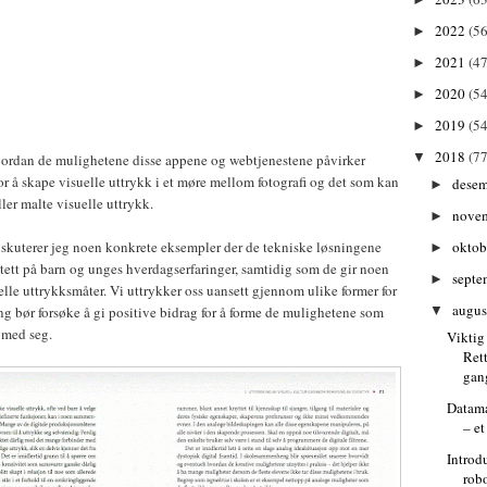
2022
(56
►
2021
(47
►
2020
(54
►
2019
(54
►
2018
(77
▼
hvordan de mulighetene disse appene og webtjenestene påvirker
 å skape visuelle uttrykk i et møre mellom fotografi og det som kan
dese
►
ler malte visuelle uttrykk.
nove
►
skuterer jeg noen konkrete eksempler der de tekniske løsningene
oktob
►
 tett på barn og unges hverdagserfaringer, samtidig som de gir noen
septe
►
elle uttrykksmåter. Vi uttrykker oss uansett gjennom ulike former for
augu
g bør forsøke å gi positive bidrag for å forme de mulighetene som
▼
 med seg.
Viktig
Rett
gan
Datama
– et
Introd
robo