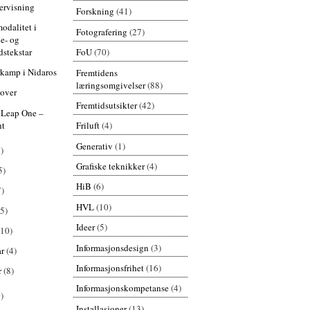
ervisning
Forskning
(41)
odalitet i
Fotografering
(27)
le- og
FoU
(70)
idstekstar
kamp i Nidaros
Fremtidens
læringsomgivelser
(88)
lover
Fremtidsutsikter
(42)
 Leap One –
ht
Friluft
(4)
Generativ
(1)
)
Grafiske teknikker
(4)
5)
HiB
(6)
7)
HVL
(10)
(5)
Ideer
(5)
(10)
Informasjonsdesign
(3)
ar
(4)
Informasjonsfrihet
(16)
r
(8)
Informasjonskompetanse
(4)
)
Installasjoner
(13)