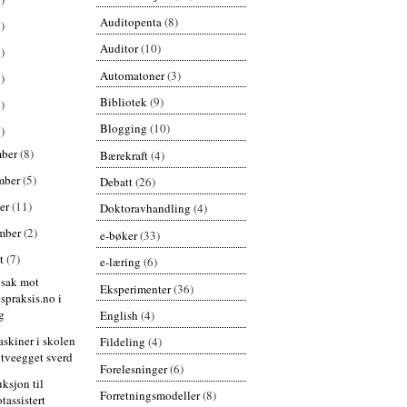
Auditopenta
(8)
)
Auditor
(10)
)
Automatoner
(3)
)
Bibliotek
(9)
)
Blogging
(10)
)
mber
(8)
Bærekraft
(4)
mber
(5)
Debatt
(26)
er
(11)
Doktoravhandling
(4)
mber
(2)
e-bøker
(33)
st
(7)
e-læring
(6)
 sak mot
Eksperimenter
(36)
spraksis.no i
g
English
(4)
skiner i skolen
Fildeling
(4)
 tveegget sverd
Forelesninger
(6)
uksjon til
Forretningsmodeller
(8)
tassistert