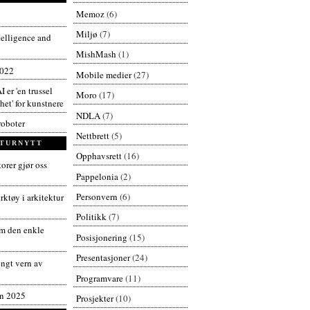
Memoz
(6)
Miljø
(7)
ntelligence and
MishMash
(1)
2022
Mobile medier
(27)
I er 'en trussel
Moro
(17)
et' for kunstnere
NDLA
(7)
roboter
Nettbrett
(5)
TURNYTT
Opphavsrett
(16)
orer gjør oss
Pappelonia
(2)
Personvern
(6)
ktøy i arkitektur
Politikk
(7)
 den enkle
Posisjonering
(15)
Presentasjoner
(24)
engt vern av
Programvare
(11)
en 2025
Prosjekter
(10)