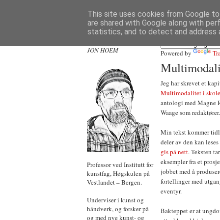
This site uses cookies from Google to 
are shared with Google along with per
statistics, and to detect and address 
JON HOEM
Powered by
Tr
Multimodalit
Jeg har skrevet et kapi
Multimodalitet i skole-
antologi med Magne 
Waage som redaktører.
Min tekst kommer tidli
deler av den kan leses
gis på nett
. Teksten ta
eksempler fra et prosje
Professor ved Institutt for
jobbet med å produsere
kunstfag, Høgskulen på
fortellinger med utgan
Vestlandet – Bergen.
eventyr.
Underviser i kunst og
håndverk, og forsker på
Bakteppet er at ungdo
og med nye kunst- og