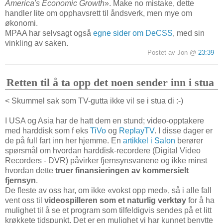
America's Economic Growth
». Make no mistake, dette
handler lite om opphavsrett til åndsverk, men mye om
økonomi.
MPAA har selvsagt også
egne sider om DeCSS
, med sin
vinkling av saken.
Postet av Jon @
23:39
Retten til å ta opp det noen sender inn i stua
< Skummel sak som TV-gutta ikke vil se i stua di :-)
I USA og Asia har de hatt dem en stund; video-opptakere
med harddisk som f eks
TiVo
og
ReplayTV
. I disse dager er
de på full fart inn her hjemme. En
artikkel i Salon
berører
spørsmål om hvordan harddisk-recordere (Digital Video
Recorders - DVR) påvirker fjernsynsvanene og ikke minst
hvordan dette
truer finansieringen av kommersielt
fjernsyn
.
De fleste av oss har, om ikke «
vokst opp med», så i alle fall
vent oss til
videospilleren som et naturlig verktøy
for å ha
mulighet til å se et program som tilfeldigvis sendes på et litt
krøkkete tidspunkt. Det er en mulighet vi har kunnet benytte