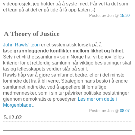
videoprosjekt jeg holder på å sysle med. Får vel ta det som
et tegn på at det er på tide å få opp farten :-)
Postet av Jon @
15:30
A Theory of Justice
John Rawls' teori
er et systematisk forsøk på å
løse
grunnleggende konflikter mellom likhet og frihet
.
Selv i et «likhetssamfunn» som Norge har vi behov felles
kriterier for et rettferdig samfunn når viktige beslutninger skal
tas og fellesskapets verdier står på spill.
Rawls håp var å gjøre samfunnet bedre, eller i det minste
forhindre det fra å bli verre. Strategien hans besto i å endre
samfunnet indirekte, ved å appellere til fornuftige
medmennesker, som i sin tur påvirker politiske beslutninger
gjennom demokratiske prosedyrer.
Les mer om dette i
Morgenbladet
.
Postet av Jon @
08:07
5.12.02