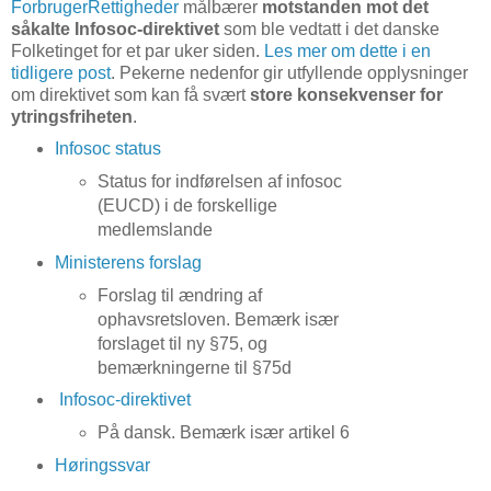
ForbrugerRettigheder
målbærer
motstanden mot det
såkalte Infosoc-direktivet
som ble vedtatt i det danske
Folketinget for et par uker siden.
Les mer om dette i en
tidligere post
. Pekerne nedenfor gir utfyllende opplysninger
om direktivet som kan få svært
store konsekvenser for
ytringsfriheten
.
Infosoc status
Status for indførelsen af infosoc
(EUCD) i de forskellige
medlemslande
Ministerens forslag
Forslag til ændring af
ophavsretsloven. Bemærk især
forslaget til ny §75, og
bemærkningerne til §75d
Infosoc-direktivet
På dansk. Bemærk især artikel 6
Høringssvar