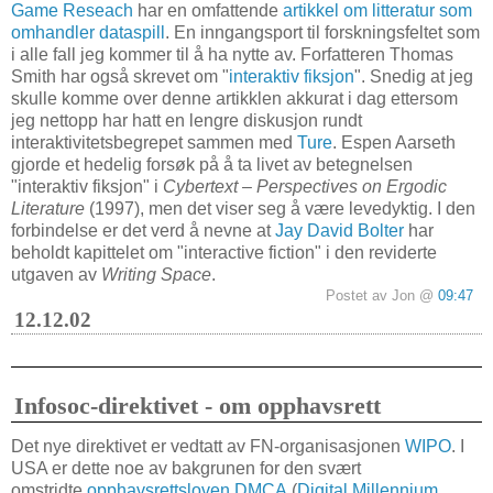
Game Reseach
har en omfattende
artikkel om litteratur som
omhandler dataspill
. En inngangsport til forskningsfeltet som
i alle fall jeg kommer til å ha nytte av. Forfatteren Thomas
Smith har også skrevet om "
interaktiv fiksjon
". Snedig at jeg
skulle komme over denne artikklen akkurat i dag ettersom
jeg nettopp har hatt en lengre diskusjon rundt
interaktivitetsbegrepet sammen med
Ture
. Espen Aarseth
gjorde et hedelig forsøk på å ta livet av betegnelsen
"interaktiv fiksjon" i
Cybertext – Perspectives on Ergodic
Literature
(1997), men det viser seg å være levedyktig. I den
forbindelse er det verd å nevne at
Jay David Bolter
har
beholdt kapittelet om "interactive fiction" i den reviderte
utgaven av
Writing Space
.
Postet av Jon @
09:47
12.12.02
Infosoc-direktivet - om opphavsrett
Det nye direktivet er vedtatt av FN-organisasjonen
WIPO
. I
USA er dette noe av bakgrunen for den svært
omstridte
opphavsrettsloven DMCA
(
Digital Millennium