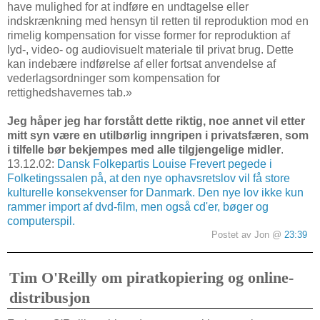
have mulighed for at indføre en undtagelse eller
indskrænkning med hensyn til retten til reproduktion mod en
rimelig kompensation for visse former for reproduktion af
lyd-, video- og audiovisuelt materiale til privat brug. Dette
kan indebære indførelse af eller fortsat anvendelse af
vederlagsordninger som kompensation for
rettighedshavernes tab.»
Jeg håper jeg har forstått dette riktig, noe annet vil etter
mitt syn være en utilbørlig inngripen i privatsfæren, som
i tilfelle bør bekjempes med alle tilgjengelige midler
.
13.12.02:
Dansk Folkepartis Louise Frevert pegede i
Folketingssalen på, at den nye ophavsretslov vil få store
kulturelle konsekvenser for Danmark. Den nye lov ikke kun
rammer import af dvd-film, men også cd'er, bøger og
computerspil.
Postet av Jon @
23:39
Tim O'Reilly om piratkopiering og online-
distribusjon