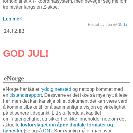
forhold til et XY- koordinatsystem, men beveger seg mellom
tre nivåer langs en Z-akse.
Les mer!
Postet av Jon @
18:17
24.12.02
GOD JUL!
eNorge
eNorge har fått et
ryddig nettsted
og nettopp kommet med
en
tilstandsrapport
. Dessverre er det ikke så mye nytt å lese
her, men det kan kanskje bli et dokument det kan være verd
å komme tilbake til for å sammenligne visjon og virkelighet
på et senere tidspunkt. Litt skuffende at kapitlet
om
Tilgjengelighet og sikkerhet
ikke inneholder noe om det
aktuelle
lovforslaget om åpne digitale formater og
tjenester
(se også
DN
). Som vanlig måler man hvor