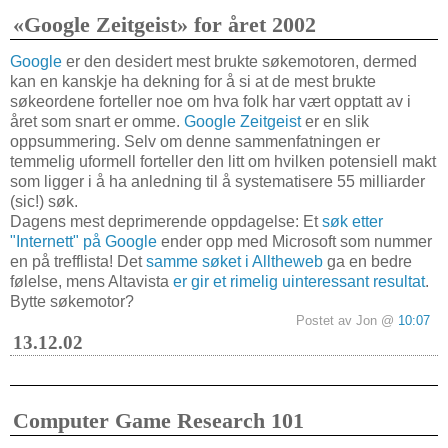
«Google Zeitgeist» for året 2002
Google
er den desidert mest brukte søkemotoren, dermed
kan en kanskje ha dekning for å si at de mest brukte
søkeordene forteller noe om hva folk har vært opptatt av i
året som snart er omme.
Google Zeitgeist
er en slik
oppsummering. Selv om denne sammenfatningen er
temmelig uformell forteller den litt om hvilken potensiell makt
som ligger i å ha anledning til å systematisere 55 milliarder
(sic!) søk.
Dagens mest deprimerende oppdagelse: Et
søk etter
"Internett" på Google
ender opp med Microsoft som nummer
en på trefflista! Det
samme søket i Alltheweb
ga en bedre
følelse, mens Altavista
er gir et rimelig uinteressant resultat
.
Bytte søkemotor?
Postet av Jon @
10:07
13.12.02
Computer Game Research 101