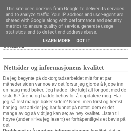
This site uses cookies from Google to deliver its services
and to analyze traffic. Your IP address and user-agent are
shared with Google along with performance and security
metrics to ensure quality of service, generate usage
1. desember 2002
Desember 2002
statistics, and to detect and address abuse.
LEARN MORE
GOT IT
30.12.02
Nettsider og informasjonens kvalitet
Da jeg begynte på doktorgradsarbeidet mitt for et par
måneder siden var noe av det første jeg gjorde å kjøpe inn
en haug med bøker. Jeg hadde ikke fulgt alt for godt med de
siste 6-7 årene og hadde behov for å oppdatere meg. Har
jeg så lest mange bøker siden? Noen, men først og fremst
har jeg lest artikler jeg har funnet på nettet, dem er det
mange av og så vidt jeg kan se; av høy kvalitet. Listen til
høyre (under «Hva jeg leser») er forhåpentligvis et bevis på
det.
Problemet er å vurdere informasjonens kvalitet
, det er