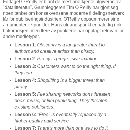
Forlaget
O'Reilly
er blant de mest anerkjente utgiverne av
"datalitteratur". Grunnleggeren Tim
O'Reilly
har gjort seg
noen tanker om konsekvensene moderne fildelingsnettverk
får for publiseringsindustrien.
O'Reilly
oppsummerer sine
argumenter i 7 punkter. Hans utgangspunkt er naturlig nok
bokbransjen, men flere av punktene har opplagt relevan for
andre medietyper.
Lesson 1
:
Obscurity is a far greater threat to
authors and creative artists than piracy.
Lesson 2
:
Piracy is progressive taxation
Lesson 3
:
Customers want to do the right thing, if
they can.
Lesson 4
:
Shoplifting is a bigger threat than
piracy
.
Lesson 5
:
File sharing networks don't threaten
book, music, or film publishing. They threaten
existing publishers
.
Lesson 6
:
"Free" is eventually replaced by a
higher-quality paid service
Lesson 7
:
There's more than one way to do it.