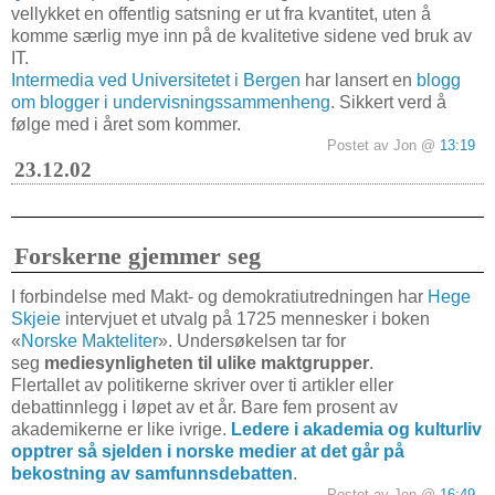
vellykket en offentlig satsning er ut fra kvantitet, uten å
komme særlig mye inn på de kvalitetive sidene ved bruk av
IT.
Intermedia ved Universitetet i Bergen
har lansert en
blogg
om blogger i undervisningssammenheng
. Sikkert verd å
følge med i året som kommer.
Postet av Jon @
13:19
23.12.02
Forskerne gjemmer seg
I forbindelse med Makt- og demokratiutredningen har
Hege
Skjeie
intervjuet et utvalg på 1725 mennesker i boken
«
Norske Makteliter
». Undersøkelsen tar for
seg
mediesynligheten til ulike maktgrupper
.
Flertallet av politikerne skriver over ti artikler eller
debattinnlegg i løpet av et år. Bare fem prosent av
akademikerne er like ivrige.
Ledere i akademia og kulturliv
opptrer så sjelden i norske medier at det går på
bekostning av samfunnsdebatten
.