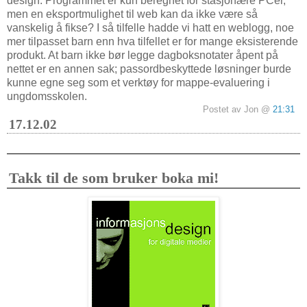
design. Programmet er kun beregnet for stasjonære PCer,
men en eksportmulighet til web kan da ikke være så
vanskelig å fikse? I så tilfelle hadde vi hatt en weblogg, noe
mer tilpasset barn enn hva tilfellet er for mange eksisterende
produkt. At barn ikke bør legge dagboksnotater åpent på
nettet er en annen sak; passordbeskyttede løsninger burde
kunne egne seg som et verktøy for mappe-evaluering i
ungdomsskolen.
Postet av Jon @
21:31
17.12.02
Takk til de som bruker boka mi!