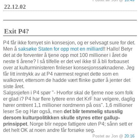
Postet av Jon @
16:49
22.12.02
Exit P4?
P4 får ikke fornyet sin konsesjon, og er selvsagt sure for det.
Men å
saksøke Staten for opp mot en milliard
!! Hallo! Betyr
det at de forventer å tjene opp mot 100 millioner i året de
neste ti årene? I så tilfelle er det vel ikke til å bli forbauset
over at kulturministeren finleser konsesjonssøknadene. Jeg
får litt inntrykk av at P4 nærmest regnet dette som en
walkover, ettersom de hadde vært flinke gutter å jenter det
siste året.
Salgssjefen i P4 spør "- Hvorfor skal de fjerne noe som folk
er glad i? P4 har flere lyttere enn det KrF har velgere, daglig
hører omtrent 1,1 millioner nordmenn på oss". 1,6 millioner
leser Se og Hør også, men
det blir temmelig stusslig
dersom kulturpolitikken skulle styres etter gallup-
prinsippet
. Norge blir neppe fattigere uten P4; sånn sett er
det helt OK at noen andre får forsøke seg.
Postet av Jon @
20:16