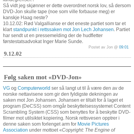
Så vidt jeg skjønner er dette overordnet norsk lov, så dersom
DVD-Jon skulle tape (noe som ville forbause meg) er
kanskje Haag neste?
10.12.02: Rød Valgallianse er det eneste partiet som tar et
klart
standpunkt i rettssaken mot Jon Lech Johansen
. Partiet
har sendt ut en pressemelding der de hudfletter
førstestatsadvokat Inger Marie Sunde.
Postet av Jon @
09:01
9.12.02
Følg saken mot «DVD-Jon»
VG
og
Computerworld
ser så langt ut til å være den av de
norske nettavisene som gir den fyldigste dekningen av
saken mot Jon Johansen. Johansen er tiltalt for å laget et
program (DeCSS) som omgår beskyttelsessystemet Content
Scrambling System (CSS) som benyttes for å beskytte DVD-
filmer mot utilsiktet kopiering. Norsk rettsvesen opptrer i
denne saken som forlenget arm for
Movie Pictures
Association
under mottoet «
Copyright: The Engine of