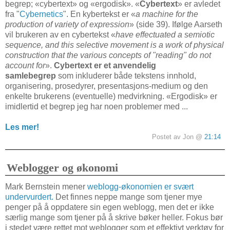
begrep; «cybertext» og «ergodisk». «
Cybertext
» er avledet
fra "
Cybernetics
". En kybertekst er «
a machine for the
production of variety of expression
» (side 39). Ifølge Aarseth
vil brukeren av en cybertekst «
have effectuated a semiotic
sequence, and this selective movement is a work of physical
construction that the various concepts of "reading" do not
account for
».
Cybertext er et anvendelig
samlebegrep
som inkluderer både tekstens innhold,
organisering, prosedyrer, presentasjons-medium og den
enkelte brukerens (eventuelle) medvirkning. «Ergodisk» er
imidlertid et begrep jeg har noen problemer med ...
Les mer!
Postet av Jon @
21:14
Weblogger og økonomi
Mark Bernstein mener
weblogg-økonomien er svært
undervurdert.
Det finnes neppe mange som tjener mye
penger på å oppdatere sin egen weblogg, men det er ikke
særlig mange som tjener på å skrive bøker heller. Fokus bør
i stedet være rettet mot weblogger som et effektivt verktøy for