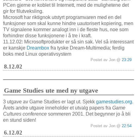
PCen gjerne er koblet til Internett, med de mulighetene det
gir for filutveksling.
Microsoft har riktignok utstyrt programvaren med en del
funksjoner som skal kunne hindre uautorisert kopiering, men
TV signalene kommer analogt inn i de fleste hus, noe som
forhindrer disse funksjonene i å tre i kraft.
11.12.02: Microsoftprodukter er så sin sak. Vel så interessant
er kanskje
Dreambox
fra tyske Dream-Multimedia; ferdig
boks med Linux operativsystem
Postet av Jon @
23:29
8.12.02
Game Studies ute med ny utgave
3 utgave av Game Studies er lagt ut. Sjekk
gamestudies.org
.
Årets andre utgave inneholder et utvalg papers fra
Game
Cultures conference
sommeren 2001. Det begynner jo å bli
en stund siden!
Postet av Jon @
22:54
6.12.02