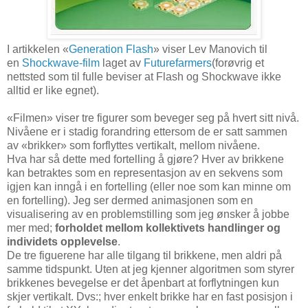
I artikkelen «
Generation Flash
» viser Lev Manovich til
en
Shockwave-film
laget av
Futurefarmers
(forøvrig et
nettsted som til fulle beviser at Flash og Shockwave ikke
alltid er like egnet).
«Filmen» viser tre figurer som beveger seg på hvert sitt nivå.
Nivåene er i stadig forandring ettersom de er satt sammen
av «brikker» som forflyttes vertikalt, mellom nivåene.
Hva har så dette med fortelling å gjøre? Hver av brikkene
kan betraktes som en representasjon av en sekvens som
igjen kan inngå i en fortelling (eller noe som kan minne om
en fortelling). Jeg ser dermed animasjonen som en
visualisering av en problemstilling som jeg ønsker å jobbe
mer med;
forholdet mellom kollektivets handlinger og
individets opplevelse
.
De tre figuerene har alle tilgang til brikkene, men aldri på
samme tidspunkt. Uten at jeg kjenner algoritmen som styrer
brikkenes bevegelse er det åpenbart at forflytningen kun
skjer vertikalt. Dvs:; hver enkelt brikke har en fast posisjon i