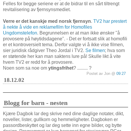
Felles for begge seriene er at de bidrar til en sårt tiltrengt
revitalisering av fjernsynsmediet.
Verre er det kanskje med norsk fjernsyn
.
TV2 har prestert
å nekte å vide en reklamefilm for Homofiles
Ungdomstelefon
. Begrunnelsen er at man ikke ønsker "å
provosere på høytidsdagene". - Det er fortsatt slik at homofili
er et kontroversielt tema. Derfor valgte vi å ikke vise filmen,
sier juridisk rådgiver Theo Jordal i TV2.
Se filmen
; hva som
er støtende her kan man saktens lure på! Skulle likt å vite
hvem TV2 er redd for å provosere.
Noen som sa noe om
ytingsfrihet
? ......... ?
Postet av Jon @
09:27
18.12.02
Blogg for barn - nesten
Kjære Dagbok lar deg skrive ned dine daglige notater, dikt,
noveller, lister, gullkorn og hemmeligheter. Dagboken er
passordbeskyttet og lar deg sette inn egne bilder, og bytte