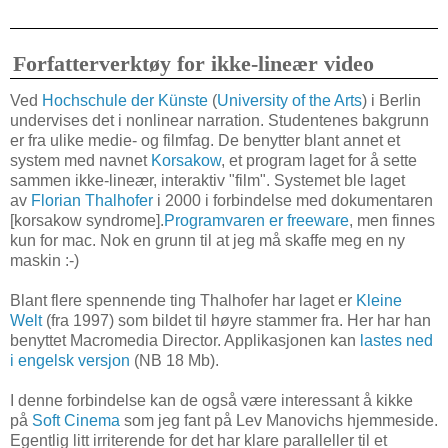
Forfatterverktøy for ikke-lineær video
Ved
Hochschule der Künste
(
University of the Arts
) i Berlin
undervises det i nonlinear narration. Studentenes bakgrunn
er fra ulike medie- og filmfag. De benytter blant annet et
system med navnet
Korsakow
, et program laget for å sette
sammen ikke-lineær, interaktiv "film". Systemet ble laget
av
Florian Thalhofer
i 2000 i forbindelse med dokumentaren
[korsakow syndrome].
Programvaren er freeware
, men finnes
kun for mac. Nok en grunn til at jeg må skaffe meg en ny
maskin :-)
Blant flere spennende ting Thalhofer har laget er
Kleine
Welt
(fra 1997) som bildet til høyre stammer fra. Her har han
benyttet Macromedia Director. Applikasjonen kan
lastes ned
i engelsk versjon
(NB 18 Mb).
I denne forbindelse kan de også være interessant å kikke
på
Soft Cinema
som jeg fant på Lev Manovichs hjemmeside.
Egentlig litt irriterende for det har klare paralleller til et