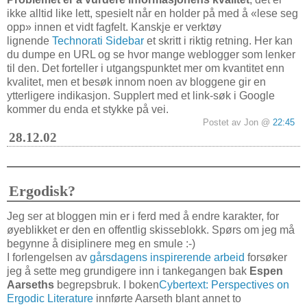
ikke alltid like lett, spesielt når en holder på med å «lese seg
opp» innen et vidt fagfelt. Kanskje er verktøy
lignende
Technorati Sidebar
et skritt i riktig retning. Her kan
du dumpe en URL og se hvor mange weblogger som lenker
til den. Det forteller i utgangspunktet mer om kvantitet enn
kvalitet, men et besøk innom noen av bloggene gir en
ytterligere indikasjon. Supplert med et link-søk i Google
kommer du enda et stykke på vei.
Postet av Jon @
22:45
28.12.02
Ergodisk?
Jeg ser at bloggen min er i ferd med å endre karakter, for
øyeblikket er den en offentlig skisseblokk. Spørs om jeg må
begynne å disiplinere meg en smule :-)
I forlengelsen av
gårsdagens inspirerende arbeid
forsøker
jeg å sette meg grundigere inn i tankegangen bak
Espen
Aarseths
begrepsbruk. I boken
Cybertext: Perspectives on
Ergodic Literature
innførte Aarseth blant annet to