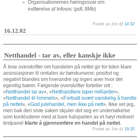
Organisationernes høringssvar om
indførelse af Infosoc (pdf, 8Mb)
Postet av Jon @
14:32
16.12.02
Netthandel - tar av, eller kanskje ikke
Å lese overskrifter om handelen på nettet gir for tiden klare
assosiasjoner til omtalen av børskursene; positivt og
negativt blandes om hverandre og ingen aner hvor det
egentlig bærer. Følgende overskrifter forteller sitt :
«
Netthandel tar av
», «
Netthandlere taper milliarder
»,
«
Netthandel til himmels
», «
Fortsatt svært vanskelig å handle
på nettet
», «
God julehandel, men ikke på nett
». Ikke vet jeg,
men bak den siste saken skjuler det seg en undersøkelse
som konkluderer med at bare halvparten av et høyt motivert
testpanel
klarte å gjennomføre en handel på nettet
.
Postet av Jon @
19:20