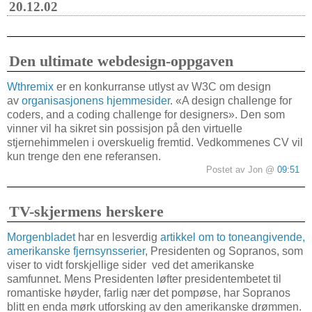
20.12.02
Den ultimate webdesign-oppgaven
Wthremix
er en konkurranse utlyst av W3C om design
av
organisasjonens hjemmesider
. «A design challenge for
coders, and a coding challenge for designers». Den som
vinner vil ha sikret sin possisjon på den virtuelle
stjernehimmelen i overskuelig fremtid. Vedkommenes CV vil
kun trenge den ene referansen.
Postet av Jon @
09:51
TV-skjermens herskere
Morgenbladet
har en lesverdig
artikkel om to toneangivende,
amerikanske fjernsynsserier
, Presidenten og Sopranos, som
viser to vidt forskjellige sider ved det amerikanske
samfunnet. Mens Presidenten løfter presidentembetet til
romantiske høyder, farlig nær det pompøse, har Sopranos
blitt en enda mørk utforsking av den amerikanske drømmen.