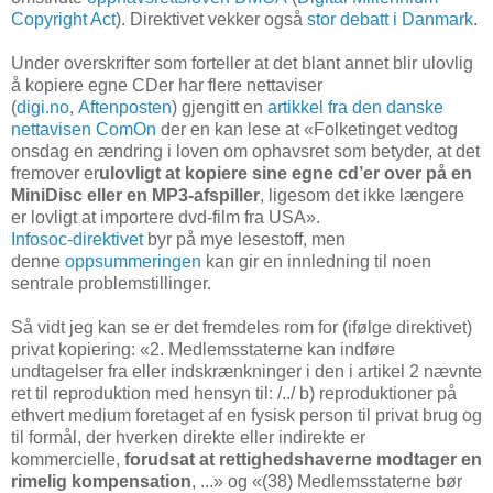
Copyright Act
). Direktivet vekker også
stor debatt i Danmark
.
Under overskrifter som forteller at det blant annet blir ulovlig
å kopiere egne CDer har flere nettaviser
(
digi.no
,
Aftenposten
) gjengitt en
artikkel fra den danske
nettavisen ComOn
der en kan lese at «Folketinget vedtog
onsdag en ændring i loven om ophavsret som betyder, at det
fremover er
ulovligt at kopiere sine egne cd’er over på en
MiniDisc eller en MP3-afspiller
, ligesom det ikke længere
er lovligt at importere dvd-film fra USA».
Infosoc-direktivet
byr på mye lesestoff, men
denne
oppsummeringen
kan gir en innledning til noen
sentrale problemstillinger.
Så vidt jeg kan se er det fremdeles rom for (ifølge direktivet)
privat kopiering: «2. Medlemsstaterne kan indføre
undtagelser fra eller indskrænkninger i den i artikel 2 nævnte
ret til reproduktion med hensyn til: /../ b) reproduktioner på
ethvert medium foretaget af en fysisk person til privat brug og
til formål, der hverken direkte eller indirekte er
kommercielle,
forudsat at rettighedshaverne modtager en
rimelig kompensation
, ...» og «(38) Medlemsstaterne bør