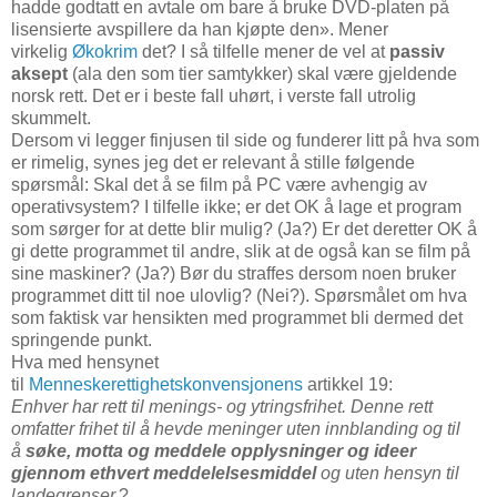
hadde godtatt en avtale om bare å bruke DVD-platen på
lisensierte avspillere da han kjøpte den». Mener
virkelig
Økokrim
det? I så tilfelle mener de vel at
passiv
aksept
(ala den som tier samtykker) skal være gjeldende
norsk rett. Det er i beste fall uhørt, i verste fall utrolig
skummelt.
Dersom vi legger finjusen til side og funderer litt på hva som
er rimelig, synes jeg det er relevant å stille følgende
spørsmål: Skal det å se film på PC være avhengig av
operativsystem? I tilfelle ikke; er det OK å lage et program
som sørger for at dette blir mulig? (Ja?) Er det deretter OK å
gi dette programmet til andre, slik at de også kan se film på
sine maskiner? (Ja?) Bør du straffes dersom noen bruker
programmet ditt til noe ulovlig? (Nei?). Spørsmålet om hva
som faktisk var hensikten med programmet bli dermed det
springende punkt.
Hva med hensynet
til
Menneskerettighetskonvensjonens
artikkel 19:
Enhver har rett til menings- og ytringsfrihet. Denne rett
omfatter frihet til å hevde meninger uten innblanding og til
å
søke, motta og meddele opplysninger og ideer
gjennom ethvert meddelelsesmiddel
og uten hensyn til
landegrenser.
?