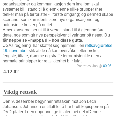
organisasjoner og kommunikasjon dem imellom skal
systemet bli i stand til å gjennkjenne ulike grupper (her
tenker man på terrorister - i første omgang) og dermed skape
scenarier som kan identifisere nye organisasjoner og
potensielle trusler på nettet.
Amerikanserne ser ut til å være i stand til å gjennomføre
dette, noe som gir nye perspektiver til ytringer på nettet.
Du
får neppe se «mappa di» hos disse gutta
.
USAs regjering
har skaffet seg hjemmel i en
rettsavgjørelse
19. november
slik at de nå kan overvåke, etterforske,
fengsle, tiltale, dømme og straffe terrormistenkte uten at
normale prinsipper for rettsikkerhet blir fulgt.
Postet av Jon @
00:03
4.12.02
Viktig rettsak
Den 9. desember begynner rettsaken mot Jon Lech
Johansen. Johansen er tiltalt for å har brutt kopisperren på
DVD-plater. I den opprinnelige tiltalen het det «Denne