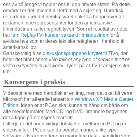
oss av så lenge vi holder oss til den private sfære. På dette
området er det imidlertid i ferd med å skje ting: Harddisk
recorderne gjør det nemlig svært enkelt å hoppe over all
reklamen, noe representanter for den amerikanske
filmindustrien kaller reglrett tyveri. Som et resultat av dette
har
fem ReplayTV- kunder saksøkt filmindustrien
for å
avklare hva som er deres faktiske rettigheter i henhold til
amerikansk lov.
Ganske vittig å se
diskusjonsgruppene knyttet til TiVo
, der
heter det blant annet «
No talk of any type of service theft or
video extraction is allowed
». Tyder på at TV-bransjen sliter
litt?
Konvergens i praksis
Videospillere med harddisk er en ting, men det skal bli verre.
Microsoft har allerede lansert sin
Windows XP Media Center
Edition
. Ideen er at PCen skal kunne ta hånd om både om
alle medieformater. Med CD- og DVD-brennere begynner
det å ligne på bransjens mareritt.
I tillegg er det noen viktige forskjeller mellom en PC og en
videospiller. I PCen kan du benytte mange ulike typer
software - dvs konvertere og maipulere data - samtidig som