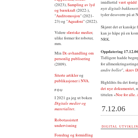
imidlertid
vært spådd
(2023),
Sampling av lyd
nytt digitalt bakkenet
og bærekraft
(2022-),
tyder dessverre på at 
"
Auditomosjon
" (2021-
23) og "
Aquafoni
" (2022).
Skjønt det er kanskje 
Videre
sfæriske medier
,
kan jo håpe på en kom
ulike former for roboter,
NRK.
mm.
Oppdatering 17.12.0
Min
Dr.-avhandling om
Tidligere hadde begrep
personlig publisering
for allmenkringasting
(2009).
andre boller
",
skrev 
Siterte artikler
og
publikasjoner i NVA
.
Highlihts fra det forr
det nye dokumentet
, 
FOU
tittelen «
Noe for alle.
I 2021 ga jeg ut boken
Digitale medier og
7.12.06
materialitet
.
Robotassistert
undervisning
DIGITAL UTVIKLI
Foredrag og formidling