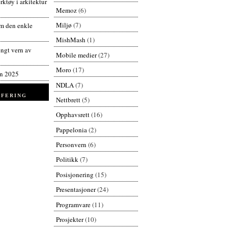
ktøy i arkitektur
Memoz
(6)
Miljø
(7)
 den enkle
MishMash
(1)
engt vern av
Mobile medier
(27)
Moro
(17)
en 2025
NDLA
(7)
FERING
Nettbrett
(5)
Opphavsrett
(16)
Pappelonia
(2)
Personvern
(6)
Politikk
(7)
Posisjonering
(15)
Presentasjoner
(24)
Programvare
(11)
Prosjekter
(10)