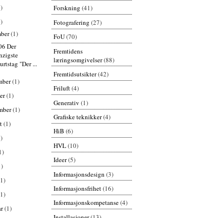
)
Forskning
(41)
)
Fotografering
(27)
mber
(1)
FoU
(70)
06 Der
Fremtidens
nzigste
læringsomgivelser
(88)
rtstag "Der ...
Fremtidsutsikter
(42)
mber
(1)
Friluft
(4)
er
(1)
Generativ
(1)
mber
(1)
Grafiske teknikker
(4)
st
(1)
HiB
(6)
)
HVL
(10)
1)
Ideer
(5)
1)
Informasjonsdesign
(3)
(1)
Informasjonsfrihet
(16)
(1)
Informasjonskompetanse
(4)
ar
(1)
Installasjoner
(13)