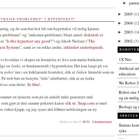
janua
►
2005
(11
►
AVREISE-PROBLEMET" I HYPERTEKST?
2004
(12
►
aring, og de som har lest litt om hypertekst vil trolig kjenne
2003
(14
►
e-problemet" og "ankomst-problemet, blant annet
diskutert av
gså
"Is this hypertext any good?"
) og Jakob Nielsen (
"The
2002
(3)
►
text Systems"
, samt av en rekke andre,
inkludert undertegnede
.
ROBOTER
1X Neo
dvs hvordan vi skaper en forståelse av hva som møter brukeren
ølge en
lenke
, er fundamentalt i hypertekster. Det kan langt på vei
Artificial i
 en
peker
inn i en forklarende kontekst, slik at
linken
fremstår som en
education
å web bør en benytte "title"-attributtet, slik at en lenke
We Robot 
krives som dette:
Se film!
.
Robot sier A
 kommet en tjeneste som på en enkelt måte genererer små
og en muligh
e som gjør at den samme pekeren kan
se slik ut
.
Snap.com
er med
Biologi og 
en virker kjapp, og jeg synes det tilfører nettlesingen en ny
ARKITEK
Postet av Jon @
09:51
-
6 kommentarer
Statens kont
syke