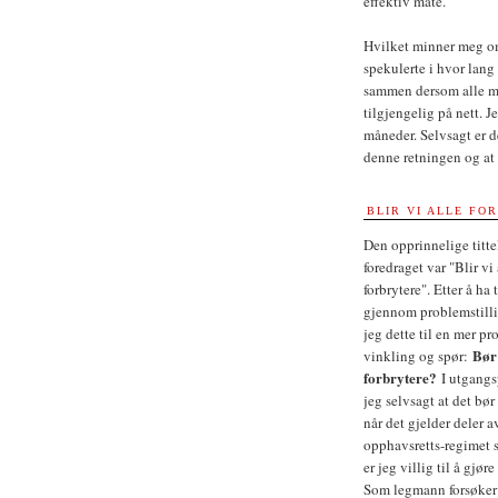
effektiv måte.
Hvilket minner meg om 
spekulerte i hvor lang
sammen dersom alle med
tilgjengelig på nett. J
måneder. Selvsagt er de
denne retningen og a
BLIR VI ALLE FO
Den opprinnelige titte
foredraget var "Blir vi 
forbrytere". Etter å ha
gjennom problemstill
jeg dette til en mer pr
Bør 
vinkling og spør:
forbrytere?
I utgangs
jeg selvsagt at det bør
når det gjelder deler a
opphavsretts-regimet 
er jeg villig til å gjør
Som legmann forsøker 