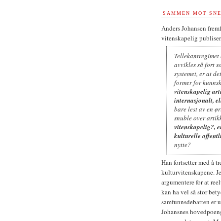
SAMMEN MOT SNE
Anders Johansen fremf
vitenskapelig publise
Tellekantregimet 
avvikles så fort 
systemet, er at de
former for kunnska
vitenskapelig arti
internasjonalt, e
bare lest av en ø
snuble over artikk
vitenskapelig?, e
kulturelle offent
nytte?
Han fortsetter med å t
kulturvitenskapene. Je
argumentere for at ree
kan ha vel så stor bet
samfunnsdebatten er uo
Johansnes hovedpoeng 