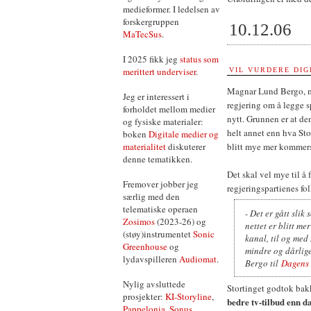
medieformer. I ledelsen av
forskergruppen
10.12.06
MaTecSus
.
I 2025 fikk jeg
status som
merittert underviser
.
VIL VURDERE DIG
Magnar Lund Bergo, me
Jeg er interessert i
regjering om å legge s
forholdet mellom medier
nytt. Grunnen er at d
og fysiske materialer:
helt annet enn hva Stor
boken
Digitale medier og
materialitet
diskuterer
blitt mye mer kommersi
denne tematikken.
Det skal vel mye til å 
Fremover jobber jeg
regjeringspartienes fol
særlig med den
telematiske operaen
- Det er gått slik
Zosimos
(2023-26) og
nettet er blitt m
(støy)instrumentet
Sonic
kanal, til og med 
Greenhouse
og
mindre og dårlige
lydavspilleren
Audiomat
.
Bergo til
Dagens 
Nylig avsluttede
Stortinget godtok bakk
prosjekter:
KI-Storyline
,
bedre tv-tilbud enn d
Pappelonia
,
Sonus