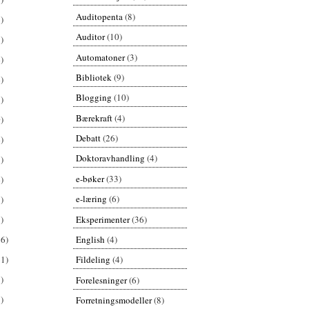
Auditopenta
(8)
)
Auditor
(10)
)
Automatoner
(3)
)
Bibliotek
(9)
)
Blogging
(10)
)
Bærekraft
(4)
)
Debatt
(26)
)
Doktoravhandling
(4)
)
e-bøker
(33)
)
e-læring
(6)
)
Eksperimenter
(36)
)
English
(4)
26)
61)
Fildeling
(4)
)
Forelesninger
(6)
)
Forretningsmodeller
(8)