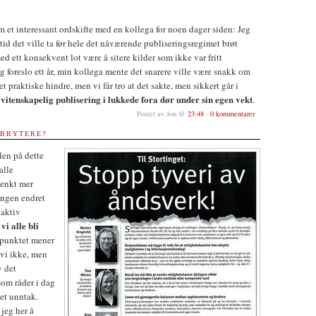
et interessant ordskifte med en kollega for noen dager siden: Jeg
 tid det ville ta før hele det nåværende publiseringsregimet brøt
 ett konsekvent lot være å sitere kilder som ikke var fritt
eg foreslo ett år, min kollega mente det snarere ville være snakk om
t praktiske hindre, men vi får tro at det sakte, men sikkert går i
vitenskapelig publisering i lukkede fora dør under sin egen vekt
t
.
Postet av Jon @
23:48
-
0 kommentarer
RBRYTERE?
len på dette
alle
 tenkt mer
ingen endret
oaktiv
vi alle bli
punktet mener
 vi ikke, men
v det
som råder i dag
e et unntak.
jeg her å