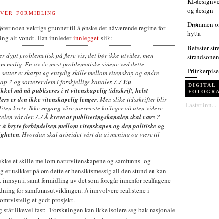
KI-designver
og design
VER FORMIDLING
Drømmen om
ører noen vektige grunner til å ønske det nåværende regime for
hytta
ring alt vondt. Han innleder
innlegget
slik:
Befester str
er dypt problematisk på flere vis; det bør ikke utvides, men
strandsonen
som mulig. En av de mest problematiske sidene ved dette
Pritzkerpis
t setter et skarpt og entydig skille mellom vitenskap og andre
p ? og sorterer dem i forskjellige kanaler. /../
En
DIGITAL
kkel må nå publiseres i et vitenskapelig tidsskrift, helst
FOTOGRA
llers er den ikke vitenskapelig lenger
. Men slike tidsskrifter blir
Laster inn...
rliten krets. Ikke engang våre nærmeste kolleger vil uten videre
elen vår der. /../
Å kreve at publiseringskanalen skal være ?
r å bryte forbindelsen mellom vitenskapen og den politiske og
ligheten
. Hvordan skal arbeidet vårt da gi mening og være til
rekke et skille mellom naturvitenskapene og samfunns- og
g er usikker på om dette er hensiktsmessig all den stund en kan
lt innsyn i, samt formidling av det som foregår innenfor realfagene
ydning for samfunnsutviklingen. Å innvolvere realistene i
mtvistelig et godt prosjekt.
står likevel fast: "Forskningen kan ikke isolere seg bak nasjonale