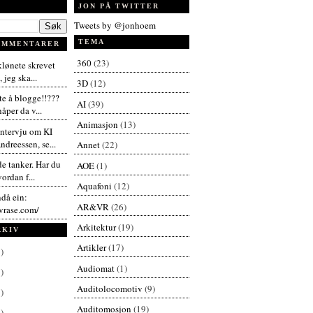
JON PÅ TWITTER
Tweets by @jonhoem
TEMA
OMMENTARER
360
(23)
 klønete skrevet
 jeg ska...
3D
(12)
te å blogge!!???
AI
(39)
åper da v...
Animasjon
(13)
intervju om KI
dreessen, se...
Annet
(22)
de tanker. Har du
AOE
(1)
vordan f...
Aquafoni
(12)
ndå ein:
AR&VR
(26)
vrase.com/
Arkitektur
(19)
RKIV
Artikler
(17)
)
Audiomat
(1)
)
Auditolocomotiv
(9)
)
Auditomosjon
(19)
)