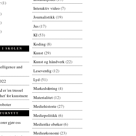
r
(1)
Interaktiv video
(7)
)
Journalistikk
(19)
)
Jus
(17)
)
KI
(53)
Koding
(8)
 I SKOLEN
Kunst
(29)
Kunst og håndverk
(22)
ntelligence and
Leseverdig
(12)
Lyd
(51)
2022
Markedsføring
(4)
I er 'en trussel
et' for kunstnere
Materialitet
(12)
roboter
Mediehistorie
(27)
TURNYTT
Mediepolitikk
(6)
orer gjør oss
Medierike ebøker
(6)
Medieøkonomi
(23)