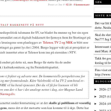
SØK
Postet av Jon @
02:18
-
0 kommentarer
SISTE K
Det var litt
ITALT BAKKENETT PÅ NYTT
dette. Neida,
diepolitisk talsmann for SV, tar bladet fra munne og ber sin egen
Skal du slut
pørsmålet om et digitalt bakkenett for fjernsyn frem for Stortinget på
Nei??? Jeg h
en løsningene som planlegges av
Telenor, TV 2 og NRK
er blitt noe
Interessant 
tinget ga grønt lys for i 2004. Bergo legger vekt på at prosjektet er
med Marc An
elt innrettet etter at Telenor kom inn på eiersiden i NTV.
Takk for go
få endret på dette nå, men Bergo får støtte fra de andre
forslag til h
k i kulturkomiteen, og fra Fremskrittspartiet.
Fins visst e
http://www.
 som vi fryktet og advarte mot. De kommersielle perspektivene for
er og mer fremtredende. Kåre Valebrokk vil ha TV 2 som betal-tv-
BLOGGA
NRK vil ha betal-tjenester. Det du vil få for lisensen vil bli
2026
(27
re enn det vi har i det analoge nettet i dag
, sier Magnar Lund
►
Næringsliv
.
2025
(61
►
skulle gi publikum et vesentlig
enettet under forutsetning av at det
2024
(49
►
agens
, mens det er det motsatte som kan komme til å skje. Dette har
2023
(63
►