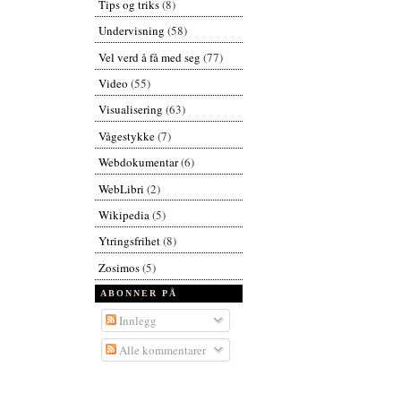
Tips og triks
(8)
Undervisning
(58)
Vel verd å få med seg
(77)
Video
(55)
Visualisering
(63)
Vågestykke
(7)
Webdokumentar
(6)
WebLibri
(2)
Wikipedia
(5)
Ytringsfrihet
(8)
Zosimos
(5)
ABONNER PÅ
Innlegg
Alle kommentarer