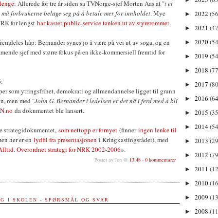
 lenge
: Allerede for tre år siden sa TVNorge-sjef Morten Aas at "
i et
t må forbrukerne belage seg på å betale mer for innholdet
. Mye
2022
(56
►
NRK for lengst
har kastet public-service tanken ut av styrerommet
.
2021
(47
►
2020
(54
fremdeles håp: Bernander synes jo å være på vei ut av soga, og en
►
mende sjef med større fokus på en ikke-kommersiell fremtid for
2019
(54
►
2018
(77
►
6
:
2017
(80
►
er som ytringsfrihet, demokrati og allmendannelse ligget til grunn
2016
(64
►
en, men med "
John G. Bernander i ledelsen er det nå i ferd med å bli
DN.no
da dokumentet ble lansert.
2015
(35
►
2014
(54
►
ige strategidokumentet,
som nettopp er fornyet
(finner
ingen lenke til
men her er en
lydfil fra presentasjonen
i Kringkastingsrådet), med
2013
(29
►
 Alltid. Overordnet strategi for NRK 2002-2006
».
2012
(79
►
Postet av Jon @
13:48
-
0 kommentarer
2011
(1
►
2010
(1
►
2009
(13
►
NG I SKOLEN - SPØRSMÅL OG SVAR
2008
(11
►