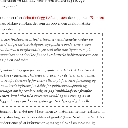
en alternativet kan ikke være at den isolerer seg i et eget
apssystem."
ant annet til et
debattinnlegg i Aftenposten
der rapporten "
Sammen
asset påskrevet. Blant det som tas opp er den anakronistiske
pirpublisering:
kt mot forslaget er prioriteringen av tradisjonelle medier og
r. Utvalget skriver riktignok mye positivt om Internett, men
at bare den nettformidlingen skal telle som ligner mest på
unnelsen er at det ikke finnes byråkratiske indikatorer som kan
ing på en god måte.
 åpenbart at en god formidlingspolitikk i det 21. århundre må
t. Det er Internett skoleelever bruker når de leter etter aktuell
t er ofte førstevalg for journalister på jakt etter forskning og
er en utbredt informasjonskilde for publikum nasjonalt og
orslaget om å premiere salg av papirpublikasjoner fremfor
rnett, kan bidra til å reversere utviklingen i retning av at
legges for nye medier og gjøres gratis tilgjengelig for alle
.
tement. Her er det noe å lære fra en av historiens fremste realister: "If
 is by standing on the shoulders of giants" (Isaac Newton, 1676). Både
ider tjener på at informasjon spres og deles på en mest mulig