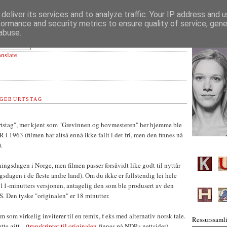
deliver its services and to analyze traffic. Your IP address and 
formance and security metrics to ensure quality of service, gen
abuse.
anslate
 GEBURTSTAG
tstag", mer kjent som "Grevinnen og hovmesteren" her hjemme ble
i 1963 (filmen har altså ennå ikke fallt i det fri, men den finnes nå
.
sningsdagen i Norge, men filmen passer forsåvidt like godt til nyttår
gsdagen i de fleste andre land). Om du ikke er fullstendig lei hele
 11-minutters versjonen, antagelig den som ble produsert av den
. Den tyske "originalen" er 18 minutter.
ilm som virkelig inviterer til en remix, f eks med alternativ norsk tale.
Ressurssamli
e gitt....(
transkriptet til originalen
finnes på NDRs nettsider)