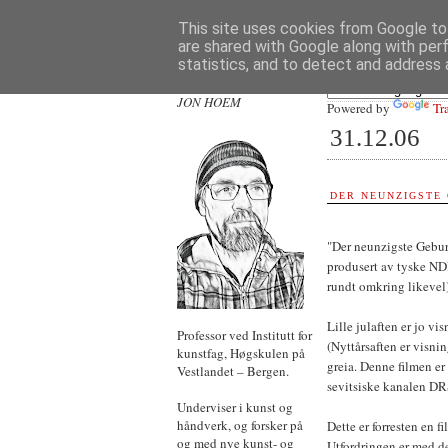
This site uses cookies from Google to 
are shared with Google along with per
statistics, and to detect and address 
JON HOEM
Powered by
Tr
31.12.06
DER NEUNZIGSTE
"Der neunzigste Gebur
produsert av tyske NDR 
rundt omkring likevel)
Lille julaften er jo vi
Professor ved Institutt for
(Nyttårsaften er visnin
kunstfag, Høgskulen på
greia. Denne filmen er
Vestlandet – Bergen.
sevitsiske kanalen DRS
Underviser i kunst og
håndverk, og forsker på
Dette er forresten en f
og med nye kunst- og
Utfordringen er med dett