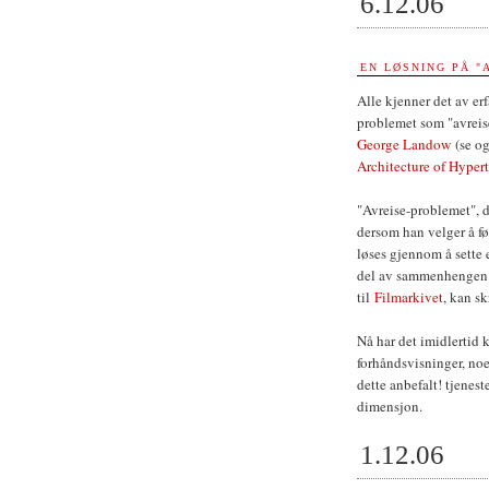
6.12.06
EN LØSNING PÅ "
Alle kjenner det av erf
problemet som "avreis
George Landow
(se o
Architecture of Hyper
"Avreise-problemet", 
dersom han velger å f
løses gjennom å sette
del av sammenhengen. P
til
Filmarkivet
, kan s
Nå har det imidlertid
forhåndsvisninger, no
dette anbefalt! tjenest
dimensjon.
1.12.06