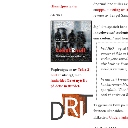
Spørsmålene stilles a
(Kunst)prosjekter
en
oppsummering av st
leveres av Tengel Sa
ANNET
Jeg likte spesielt han
elevenes/ student
ikke
enn skolen
..." med he
Ved HiO -- og så 
ønsker vi ikke at 
verktøyene som du
ulik bruk og Fron
mellom systemer; 
Papirutgaven av
Tekst 2
null
er utsolgt, men
Vi har sett Fronte
innholdet får et nytt liv
konkurrenten It'
på dette nettstedet.
eportfolio. Vi er
skal vi ønske en 
Ta gjerne en kikk på 
for noen uker siden.
Etiketter:
Undervisni