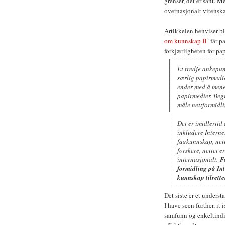
grenser, det er sant. M
overnasjonalt vitensk
Artikkelen henviser bl
om kunnskap II
" får p
forkjærligheten for pa
Et tredje ankepun
særlig papirmedie
ender med å mene 
papirmedier. Begr
måle nettformidl
Det er imidlertid
inkludere Internet
fagkunnskap, nette
forskere, nettet 
internasjonalt.
F
formidling på Inte
kunnskap tilrette
Det siste er et understa
I have seen further, it
samfunn og enkeltindiv