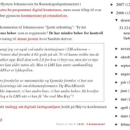
v Øystein Johannessen fra Kunnskapsdepartementet i
2007
(12
►
atus for programmet digital komtetanse
, mens noen tilløp til svar
2006
(12
▼
ndtrø gjennom
kommentarer på estandard.no
.
dese
▼
s kommentar til Johannessens "fjerde utfordring": "Er det
31.12.
enes behov
De har mindre behov for kontroll
som er avgjørende?
neu
Gebu
nvisning til
denne posten
hvor Sandtrø skriver:
nove
langt jeg vet også ved andre institusjoner i UH-sektoren --
►
Fronter skal forsøke å bli gode på alt. Vi vil kunne trekke inn de
oktob
►
kker opp. Kall dem web 2.0 for hva vi bryr oss, men det er mye
ter kan aldri støtte alt. Men et LMS kan støtte samhandling
septe
►
API-er er lykkepillen.
augu
►
rs forståelse av matematiske og kjemiske formler, vi har sett
juli
(1
►
s:Learnings ide om dokumentformater. Og BlackBoards
juni
(
 ikke imponert, vi har andre krav, vi har andre behov. Så hvorfor
►
Blog a la LMS når vi kan få "the real MacKay"?
mai
(
►
mitt
innlegg om digitale læringsmiljøer
, holdt på Høyvis-konferansen
april
►
mars
►
ng
febru
Postet av Jon @
14:43
-
2 kommentarer
►