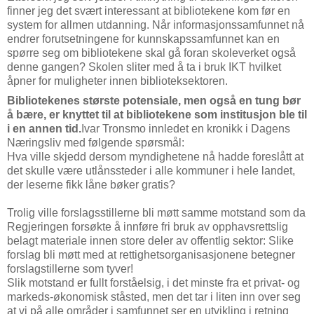
finner jeg det svært interessant at bibliotekene kom før en
system for allmen utdanning. Når informasjonssamfunnet nå
endrer forutsetningene for kunnskapssamfunnet kan en
spørre seg om bibliotekene skal gå foran skoleverket også
denne gangen? Skolen sliter med å ta i bruk IKT hvilket
åpner for muligheter innen biblioteksektoren.
Bibliotekenes største potensiale, men også en tung bør
å bære, er knyttet til at bibliotekene som institusjon ble til
i en annen tid.
Ivar Tronsmo innledet en kronikk i Dagens
Næringsliv med følgende spørsmål:
Hva ville skjedd dersom myndighetene nå hadde foreslått at
det skulle være utlånssteder i alle kommuner i hele landet,
der leserne fikk låne bøker gratis?
Trolig ville forslagsstillerne bli møtt samme motstand som da
Regjeringen forsøkte å innføre fri bruk av opphavsrettslig
belagt materiale innen store deler av offentlig sektor: Slike
forslag bli møtt med at rettighetsorganisasjonene betegner
forslagstillerne som tyver!
Slik motstand er fullt forståelsig, i det minste fra et privat- og
markeds-økonomisk ståsted, men det tar i liten inn over seg
at vi på alle områder i samfunnet ser en utvikling i retning