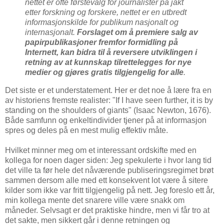
nettet er ofte førstevalg for journalister på jakt
etter forskning og forskere, nettet er en utbredt
informasjonskilde for publikum nasjonalt og
internasjonalt.
Forslaget om å premiere salg av
papirpublikasjoner fremfor formidling på
Internett, kan bidra til å reversere utviklingen i
retning av at kunnskap tilrettelegges for nye
medier og gjøres gratis tilgjengelig for alle
.
Det siste er et understatement. Her er det noe å lære fra en
av historiens fremste realister: "If I have seen further, it is by
standing on the shoulders of giants" (Isaac Newton, 1676).
Både samfunn og enkeltindivider tjener på at informasjon
spres og deles på en mest mulig effektiv måte.
Hvilket minner meg om et interessant ordskifte med en
kollega for noen dager siden: Jeg spekulerte i hvor lang tid
det ville ta før hele det nåværende publiseringsregimet brøt
sammen dersom alle med ett konsekvent lot være å sitere
kilder som ikke var fritt tilgjengelig på nett. Jeg foreslo ett år,
min kollega mente det snarere ville være snakk om
måneder. Selvsagt er det praktiske hindre, men vi får tro at
det sakte, men sikkert går i denne retningen og