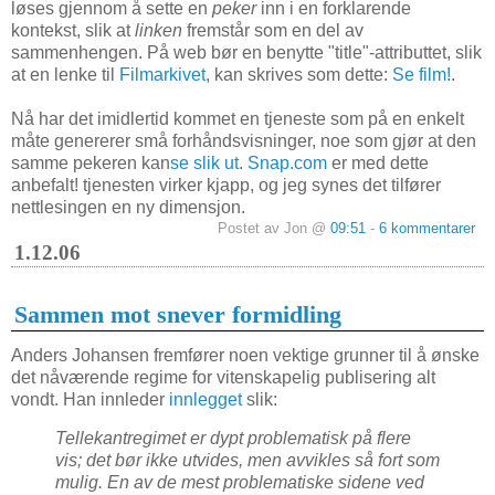
løses gjennom å sette en
peker
inn i en forklarende
kontekst, slik at
linken
fremstår som en del av
sammenhengen. På web bør en benytte "title"-attributtet, slik
at en lenke til
Filmarkivet
, kan skrives som dette:
Se film!
.
Nå har det imidlertid kommet en tjeneste som på en enkelt
måte genererer små forhåndsvisninger, noe som gjør at den
samme pekeren kan
se slik ut
.
Snap.com
er med dette
anbefalt! tjenesten virker kjapp, og jeg synes det tilfører
nettlesingen en ny dimensjon.
Postet av Jon @
09:51
-
6 kommentarer
1.12.06
Sammen mot snever formidling
Anders Johansen fremfører noen vektige grunner til å ønske
det nåværende regime for vitenskapelig publisering alt
vondt. Han innleder
innlegget
slik:
Tellekantregimet er dypt problematisk på flere
vis; det bør ikke utvides, men avvikles så fort som
mulig. En av de mest problematiske sidene ved