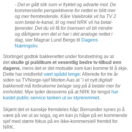
- Det er gått slik som vi fryktet og advarte mot. De
kommersielle perspektivene for nettet er blitt mer
og mer fremtredende. Kåre Valebrokk vil ha TV 2
som betal-tv-kanal, til og med NRK vil ha betal-
tjenester. Det du vil få for lisensen vil bli mindre
og dårligere enn det vi har i det analoge nettet i
dag
, sier Magnar Lund Bergo til
Dagens
Næringsliv
.
Stortinget godtok bakkenettet under forutsetning av at
det
skulle gi publikum et vesentlig bedre tv-tilbud enn
dagens
, mens det er det motsatte som kan komme til å skje.
Dette har imidlertid
vært spådd lenge
: Allerede for tre år
siden sa TVNorge-sjef Morten Aas at "
i et nytt digitalt
bakkenett må forbrukerne belage seg på å betale mer for
innholdet
. Mye tyder dessverre på at NRK for lengst
har
kastet public-service tanken ut av styrerommet
.
Skjønt det er kanskje fremdeles håp: Bernander synes jo å
være på vei ut av soga, og en kan jo håpe på en kommende
sjef med større fokus på en ikke-kommersiell fremtid for
NRK.