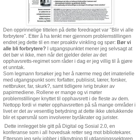
Den opprinnelige tittelen på dette foredraget var "Blir vi alle
forbrytere". Etter å ha tenkt mer gjennom problemstillingen
endret jeg dette til en mer proaktiv vinkling og spør:
Bør vi
alle bli forbrytere?
I utgangspunktet mener jeg selvsagt at
det bør vi ikke, men når det gjelder deler av det
opphavsretts-regimet som råder i dag er jeg villig til å gjøre
et unntak.
Som legmann forsøker jeg her å nærme meg det imaterielle
med utgangspunkt som: forfatter, publisist, lærer, forsker,
nettbruker, far, skurk?, samt tidligere ivrig bruker av
papirmediene. Rollene er mange og vi møter
problemstillinger knyttet til opphavsrett i de fleste av dem.
Nettopp fordi vi møter opphavsretten på så mange områder i
livet er det av vesentlig betydning at dette ikke utelukkende
blir et spørsmål som involverer byråkrater og jurister.
Dette innlegget ble gitt på Digital og Sosial 2.0, en
konferanse som i all hovedsak retter seg mot bibliotekarer.
Ettersom jeg selv jobber i tilknytning til utdanningssektoren