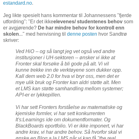
estandard.no
.
Jeg likte spesielt hans kommentar til Johannessens "fjerde
utfordring": "Er det ikke
elevenes/ studentenes behov
som
er avgjørende?
De har mindre behov for kontroll enn
skolen
..." med henvisning til
denne posten
hvor Sandtrø
skriver:
Ved HiO -- og så langt jeg vet også ved andre
institusjoner i UH-sektoren -- ønsker vi ikke at
Fronter skal forsøke å bli gode på alt. Vi vil
kunne trekke inn de verktøyene som dukker opp.
Kall dem web 2.0 for hva vi bryr oss, men det er
mye ulik bruk og Fronter kan aldri støtte alt. Men
et LMS kan støtte samhandling mellom systemer;
API-er er lykkepillen.
Vi har sett Fronters forståelse av matematiske og
kjemiske formler, vi har sett konkurrenten
It's:Learnings ide om dokumentformater. Og
BlackBoards eportfolio. Vi er ikke imponert, vi har
andre krav, vi har andre behov. Så hvorfor skal vi
ønske en Blog a la LMS når vi kan få "the real