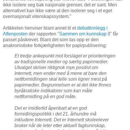
ikke isolere seg bak nasjonale grenser, det er sant. Men
alternativet kan ikke være at den isolerer seg i et eget
overnasjonalt vitenskapssystem."
Artikkelen henviser blant annet til et
debattinnlegg i
Aftenposten
der rapporten "
Sammen om kunnskap II
" får
passet påskrevet. Blant det som tas opp er den
anakronistiske forkjærligheten for papirpublisering:
Et tredje ankepunkt mot forslaget er prioriteringen
av tradisjonelle medier og særlig papirmedier.
Utvalget skriver riktignok mye positivt om
Internett, men ender med å mene at bare den
nettformidlingen skal telle som ligner mest på
papirmedier. Begrunnelsen er at det ikke finnes
byråkratiske indikatorer som kan måle
nettformidling på en god måte.
Det er imidlertid åpenbart at en god
formidlingspolitikk i det 21. århundre må
inkludere Internett. Det er Internett skoleelever
bruker når de leter etter aktuell fagkunnskap,