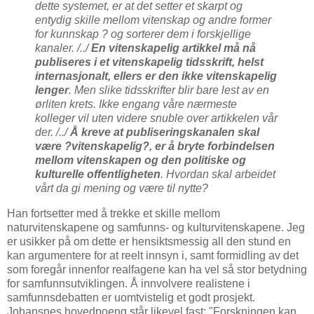
dette systemet, er at det setter et skarpt og
entydig skille mellom vitenskap og andre former
for kunnskap ? og sorterer dem i forskjellige
kanaler. /../
En vitenskapelig artikkel må nå
publiseres i et vitenskapelig tidsskrift, helst
internasjonalt, ellers er den ikke vitenskapelig
lenger
. Men slike tidsskrifter blir bare lest av en
ørliten krets. Ikke engang våre nærmeste
kolleger vil uten videre snuble over artikkelen vår
der. /../
Å kreve at publiseringskanalen skal
være ?vitenskapelig?, er å bryte forbindelsen
mellom vitenskapen og den politiske og
kulturelle offentligheten
. Hvordan skal arbeidet
vårt da gi mening og være til nytte?
Han fortsetter med å trekke et skille mellom
naturvitenskapene og samfunns- og kulturvitenskapene. Jeg
er usikker på om dette er hensiktsmessig all den stund en
kan argumentere for at reelt innsyn i, samt formidling av det
som foregår innenfor realfagene kan ha vel så stor betydning
for samfunnsutviklingen. Å innvolvere realistene i
samfunnsdebatten er uomtvistelig et godt prosjekt.
Johansnes hovedpoeng står likevel fast: "Forskningen kan