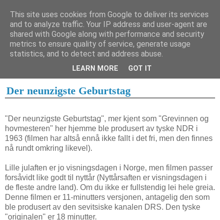
This site uses cookies from Google to deliver its services
and to analyze traffic. Your IP address and user-agent are
shared with Google along with performance and security
metrics to ensure quality of service, generate usage
1. desember 2006
statistics, and to detect and address abuse.
31.12.06
LEARN MORE
GOT IT
Der neunzigste Geburtstag
"Der neunzigste Geburtstag", mer kjent som "Grevinnen og
hovmesteren" her hjemme ble produsert av tyske NDR i
1963 (filmen har altså ennå ikke fallt i det fri, men den finnes
nå rundt omkring likevel).
Lille julaften er jo visningsdagen i Norge, men filmen passer
forsåvidt like godt til nyttår (Nyttårsaften er visningsdagen i
de fleste andre land). Om du ikke er fullstendig lei hele greia.
Denne filmen er 11-minutters versjonen, antagelig den som
ble produsert av den sevitsiske kanalen DRS. Den tyske
"originalen" er 18 minutter.