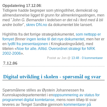
Oppdatering 17.12.06
:
Tidligere hadde begreper som ytringsfrihet, demokrati og
allmendannelse ligget til grunn for allmenkringastingen, men
med "
John G. Bernander i ledelsen er det nå i ferd med å bli
andre boller
",
skrev DN.no
da dokumentet ble lansert.
Highlihts fra det forrige strategidokumentet,
som nettopp er
fornyet
(finner
ingen lenke til det nye dokumentet
, men her er
en
lydfil fra presentasjonen
i Kringkastingsrådet), med
tittelen «
Noe for alle. Alltid. Overordnet strategi for NRK
2002-2006
».
Postet av Jon @
13:48
-
0 kommentarer
7.12.06
Digital utvikling i skolen - spørsmål og svar
Spørsmålene stilles av Øystein Johannessen fra
Kunnskapsdepartementet i en
oppsummering av status for
programmet digital komtetanse
, mens noen tilløp til svar
leveres av Tengel Sandtrø gjennom
kommentarer på