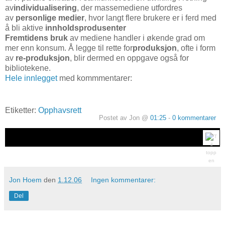
av
individualisering
, der massemediene utfordres
av
personlige medier
, hvor langt flere brukere er i ferd med
å bli aktive
innholdsprodusenter
Fremtidens bruk
av mediene handler i økende grad om
mer enn konsum. Å legge til rette for
produksjon
, ofte i form
av
re-produksjon
, blir dermed en oppgave også for
bibliotekene.
Hele innlegget
med kommmentarer:
Etiketter:
Opphavsrett
Postet av Jon @
01:25
-
0 kommentarer
Jon Hoem
den
1.12.06
Ingen kommentarer:
Del