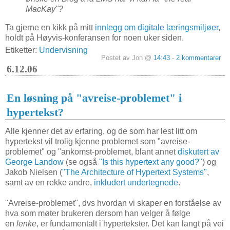
MacKay"?
Ta gjerne en kikk på mitt
innlegg om digitale læringsmiljøer
,
holdt på Høyvis-konferansen for noen uker siden.
Etiketter:
Undervisning
Postet av Jon @
14:43
-
2 kommentarer
6.12.06
En løsning på "avreise-problemet" i
hypertekst?
Alle kjenner det av erfaring, og de som har lest litt om
hypertekst vil trolig kjenne problemet som "avreise-
problemet" og "ankomst-problemet, blant annet
diskutert av
George Landow
(se også
"Is this hypertext any good?"
) og
Jakob Nielsen (
"The Architecture of Hypertext Systems"
,
samt av en rekke andre,
inkludert undertegnede
.
"Avreise-problemet", dvs hvordan vi skaper en forståelse av
hva som møter brukeren dersom han velger å følge
en
lenke
, er fundamentalt i hypertekster. Det kan langt på vei