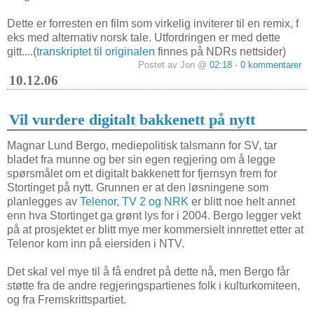
Dette er forresten en film som virkelig inviterer til en remix, f
eks med alternativ norsk tale. Utfordringen er med dette
gitt....(
transkriptet til originalen
finnes på NDRs nettsider)
Postet av Jon @
02:18
-
0 kommentarer
10.12.06
Vil vurdere digitalt bakkenett på nytt
Magnar Lund Bergo, mediepolitisk talsmann for SV, tar
bladet fra munne og ber sin egen regjering om å legge
spørsmålet om et digitalt bakkenett for fjernsyn frem for
Stortinget på nytt. Grunnen er at den løsningene som
planlegges av
Telenor, TV 2 og NRK
er blitt noe helt annet
enn hva Stortinget ga grønt lys for i 2004. Bergo legger vekt
på at prosjektet er blitt mye mer kommersielt innrettet etter at
Telenor kom inn på eiersiden i NTV.
Det skal vel mye til å få endret på dette nå, men Bergo får
støtte fra de andre regjeringspartienes folk i kulturkomiteen,
og fra Fremskrittspartiet.