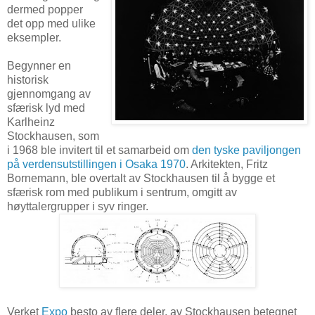
dermed popper
det opp med ulike
eksempler.
Begynner en
historisk
gjennomgang av
sfærisk lyd med
Karlheinz
Stockhausen, som
i 1968 ble invitert til et samarbeid om
den tyske paviljongen
på verdensutstillingen i Osaka 1970
. Arkitekten, Fritz
Bornemann, ble overtalt av Stockhausen til å bygge et
sfærisk rom med publikum i sentrum, omgitt av
høyttalergrupper i syv ringer.
Verket
Expo
besto av flere deler, av Stockhausen betegnet