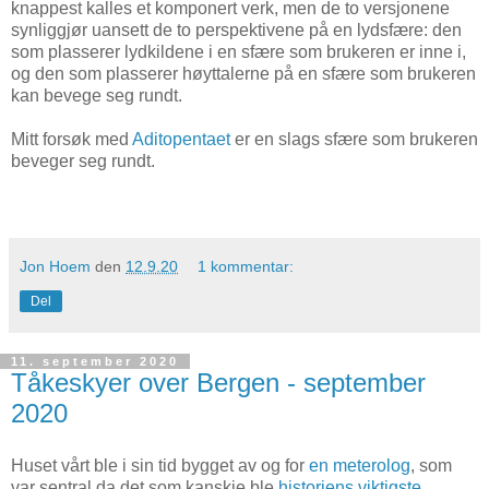
knappest kalles et komponert verk, men de to versjonene
synliggjør uansett de to perspektivene på en lydsfære: den
som plasserer lydkildene i en sfære som brukeren er inne i,
og den som plasserer høyttalerne på en sfære som brukeren
kan bevege seg rundt.
Mitt forsøk med
Aditopentaet
er en slags sfære som brukeren
beveger seg rundt.
Jon Hoem
den
12.9.20
1 kommentar:
Del
11. september 2020
Tåkeskyer over Bergen - september
2020
Huset vårt ble i sin tid bygget av og for
en meterolog
, som
var sentral da det som kanskje ble
historiens viktigste