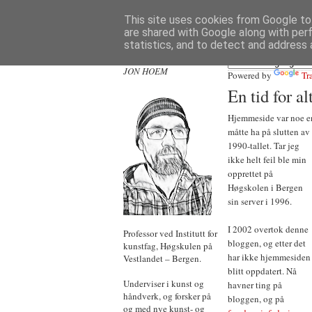
This site uses cookies from Google to 
are shared with Google along with per
statistics, and to detect and address 
JON HOEM
Powered by
Tr
En tid for al
Hjemmeside var noe e
måtte ha på slutten av
1990-tallet. Tar jeg
ikke helt feil ble min
opprettet på
Høgskolen i Bergen
sin server i 1996.
I 2002 overtok denne
Professor ved Institutt for
bloggen, og etter det
kunstfag, Høgskulen på
har ikke hjemmesiden
Vestlandet – Bergen.
blitt oppdatert. Nå
Underviser i kunst og
havner ting på
håndverk, og forsker på
bloggen, og på
og med nye kunst- og