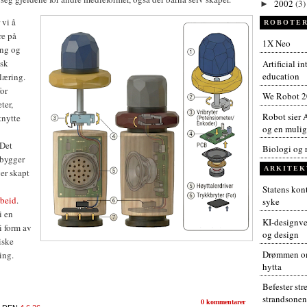
2002
(3)
►
vi å
ROBOTER
re på
1X Neo
ing og
lsk
Artificial i
education
læring.
or
We Robot 
ter,
Robot sier A
tnytte
og en muligh
 Det
Biologi og 
 bygger
ARKITEK
er skapt
Statens kont
rbeid
.
syke
i en
KI-designver
i form av
og design
iske
Drømmen om
ing.
hytta
Befester str
strandsonen
0 kommentarer