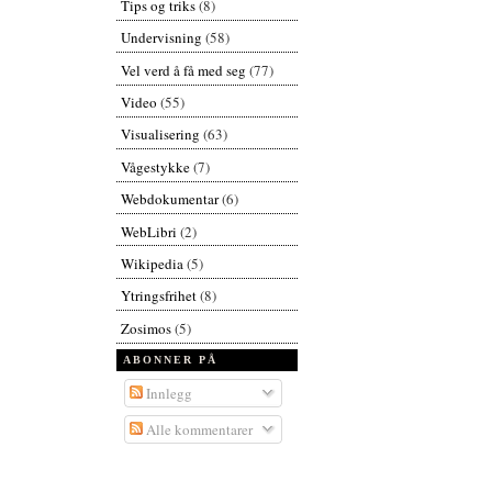
Tips og triks
(8)
Undervisning
(58)
Vel verd å få med seg
(77)
Video
(55)
Visualisering
(63)
Vågestykke
(7)
Webdokumentar
(6)
WebLibri
(2)
Wikipedia
(5)
Ytringsfrihet
(8)
Zosimos
(5)
ABONNER PÅ
Innlegg
Alle kommentarer