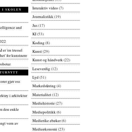
Interaktiv video
(7)
 I SKOLEN
Journalistikk
(19)
Jus
(17)
ntelligence and
KI
(53)
2022
Koding
(8)
I er 'en trussel
Kunst
(29)
et' for kunstnere
Kunst og håndverk
(22)
roboter
Leseverdig
(12)
TURNYTT
Lyd
(51)
orer gjør oss
Markedsføring
(4)
Materialitet
(12)
ktøy i arkitektur
Mediehistorie
(27)
 den enkle
Mediepolitikk
(6)
Medierike ebøker
(6)
engt vern av
Medieøkonomi
(23)