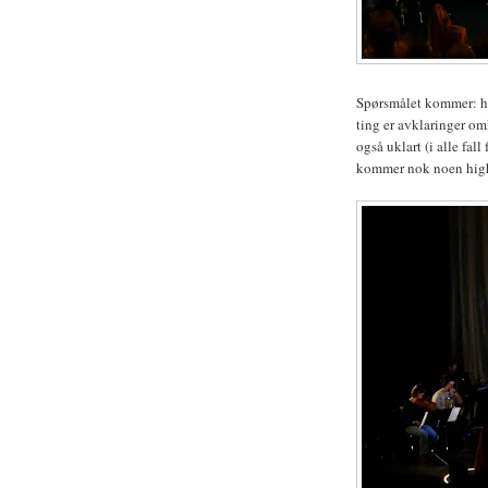
Spørsmålet kommer: hvo
ting er avklaringer omk
også uklart (i alle fal
kommer nok noen highl