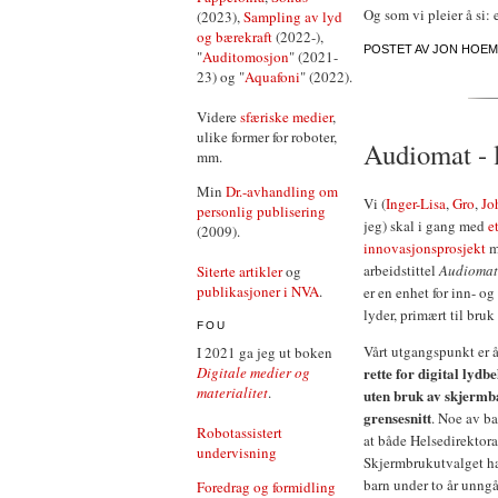
Og som vi pleier å si: 
(2023),
Sampling av lyd
og bærekraft
(2022-),
POSTET AV
JON HOEM
"
Auditomosjon
" (2021-
23) og "
Aquafoni
" (2022).
Videre
sfæriske medier
,
ulike former for roboter,
Audiomat - 
mm.
Min
Dr.-avhandling om
Vi (
Inger-Lisa
,
Gro
,
Jo
personlig publisering
jeg) skal i gang med
e
(2009).
innovasjonsprosjekt
m
arbeidstittel
Audiomat
Siterte artikler
og
publikasjoner i NVA
.
er en enhet for inn- og
lyder, primært til bruk
FOU
Vårt utgangspunkt er 
I 2021 ga jeg ut boken
rette for digital lydb
Digitale medier og
materialitet
.
uten bruk av skjermb
grensesnitt
. Noe av b
Robotassistert
at både Helsedirektora
undervisning
Skjermbrukutvalget ha
barn under to år unngå
Foredrag og formidling