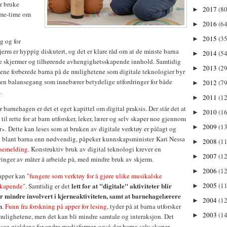
ør bruke
2017
(80
►
ime-time om
2016
(64
►
2015
(35
►
g og for
erm er hyppig diskutert, og det er klare råd om at de minste barna
2014
(54
►
e skjermer og tilhørende avhengighetsskapende innhold. Samtidig
2013
(29
►
gene forberede barna på de mulighetene som digitale teknologier byr
d en balansegang som innebærer betydelige utfordringer for både
2012
(79
►
e.
2011
(1
►
barnehagen er det et eget kapittel om digital praksis. Der står det at
2010
(1
►
til rette for at barn utforsker, leker, lærer og selv skaper noe gjennom
2009
(13
►
r». Dette kan leses som at bruken av digitale verktøy er pålagt og
uk blant barna enn nødvendig, påpeker kunnskapsminister Kari Nessa
2008
(11
►
ssemelding
. Konstruktiv bruk av digital teknologi krever en
2007
(12
►
nger av måter å arbeide på, med mindre bruk av skjerm.
2006
(12
►
apper kan "
fungere som verktøy for å gjøre ulike musikalske
lett for at "digitale" aktiviteter blir
2005
(11
skapende
". Samtidig er det
►
ir mindre involvert i kjerneaktiviteten, samt at barnehagelærere
2004
(12
►
n
.
Funn fra forskning på apper for lesing
, tyder på at barna utforsker
2003
(14
►
mulighetene, men det kan bli mindre samtale og interaksjon. Det
 seg gjeldene for andre medieformer, også der barna selv skaper.