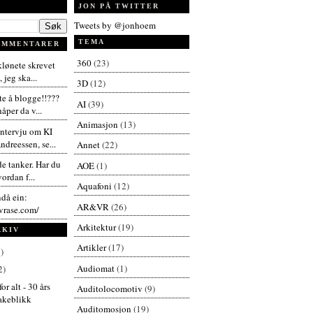
JON PÅ TWITTER
Tweets by @jonhoem
TEMA
OMMENTARER
360
(23)
 klønete skrevet
 jeg ska...
3D
(12)
te å blogge!!???
AI
(39)
åper da v...
Animasjon
(13)
intervju om KI
dreessen, se...
Annet
(22)
de tanker. Har du
AOE
(1)
vordan f...
Aquafoni
(12)
ndå ein:
AR&VR
(26)
vrase.com/
Arkitektur
(19)
RKIV
Artikler
(17)
)
Audiomat
(1)
2)
for alt - 30 års
Auditolocomotiv
(9)
bakeblikk
Auditomosjon
(19)