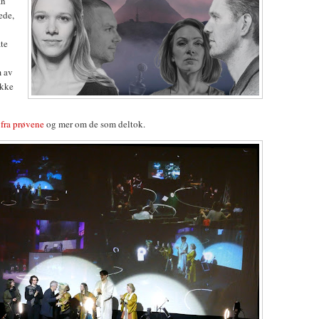
an
ede,
te
m av
ikke
 fra prøvene
og mer om de som deltok.