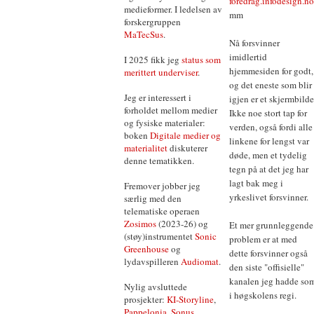
foredrag.infodesign.no
medieformer. I ledelsen av
mm
forskergruppen
MaTecSus
.
Nå forsvinner
imidlertid
I 2025 fikk jeg
status som
hjemmesiden for godt,
merittert underviser
.
og det eneste som blir
Jeg er interessert i
igjen er et skjermbilde
forholdet mellom medier
Ikke noe stort tap for
og fysiske materialer:
verden, også fordi alle
boken
Digitale medier og
linkene for lengst var
materialitet
diskuterer
døde, men et tydelig
denne tematikken.
tegn på at det jeg har
lagt bak meg i
Fremover jobber jeg
yrkeslivet forsvinner.
særlig med den
telematiske operaen
Zosimos
(2023-26) og
Et mer grunnleggende
(støy)instrumentet
Sonic
problem er at med
Greenhouse
og
dette forsvinner også
lydavspilleren
Audiomat
.
den siste "offisielle"
kanalen jeg hadde som
Nylig avsluttede
i høgskolens regi.
prosjekter:
KI-Storyline
,
Pappelonia
,
Sonus