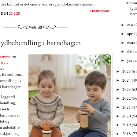
Audio
etter kort tid er det eneste som er igjen dokumentasjonen...
lyd
2 kommentarer
bar
DEN
25.6.26
mai
(
►
april
►
lydbehandling i barnehagen
mars
►
febru
►
hannes
og
janua
►
t nytt
ed
2025
(61
►
. En audiomat
2024
(49
 avspilling av
►
 i barnehager.
2023
(63
►
legge til
å
2022
(56
►
ehandling,
2021
(47
►
aserte
akgrunnen er
2020
(54
►
tet og
2019
(54
►
r anbefalt at
r skjerm, og
2018
(77
►