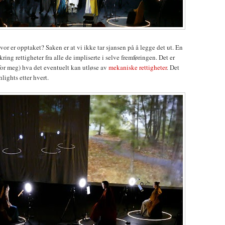
r er opptaket? Saken er at vi ikke tar sjansen på å legge det ut. En
ring rettigheter fra alle de impliserte i selve fremføringen. Det er
l for meg) hva det eventuelt kan utløse av
mekaniske rettigheter
. Det
ights etter hvert.