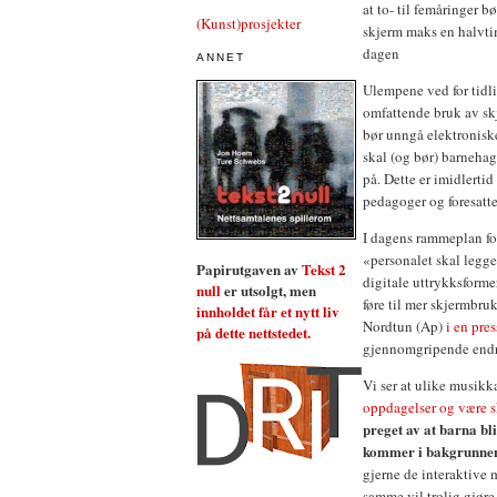
at to- til femåringer b
(Kunst)prosjekter
skjerm maks en halvt
dagen
ANNET
Ulempene ved for tidli
omfattende bruk av skj
bør unngå elektronisk
skal (og bør) barneha
på. Dette er imidlerti
pedagoger og foresatt
I dagens rammeplan for 
«personalet skal legge 
Papirutgaven av
Tekst 2
digitale uttrykksforme
null
er utsolgt, men
føre til mer skjermbr
innholdet får et nytt liv
Nordtun (Ap)
i en pre
på dette nettstedet.
gjennomgripende endri
Vi ser at ulike musikk
oppdagelser og være 
preget av at barna bl
kommer i bakgrunne
gjerne de interaktive 
samme vil trolig gjøre