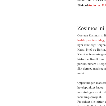
POSTET AV
JON HOEM
Stikkord
Audiomat
,
Fo
Zosimos' ni 
Operaen Zosimos' ni l
hadde premiere i dag
, 
byer samtidig: Bergen
Kairo, Piteå og Berlin.
Kanskje for eneste gan
historien. Rundt hund
publikummere i Berg
fikk dermed med seg 
unikt.
Oppsetningen markere
høydepunktet for, og
avslutningen av et tre
forskningsprosjekt.
Prosjektet ble initiert 