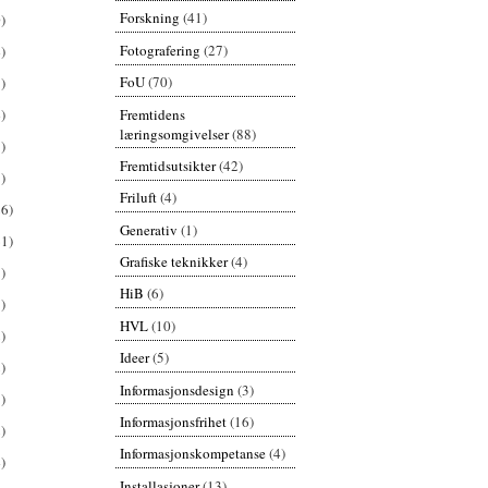
Forskning
(41)
)
Fotografering
(27)
)
FoU
(70)
)
Fremtidens
)
læringsomgivelser
(88)
)
Fremtidsutsikter
(42)
)
Friluft
(4)
26)
Generativ
(1)
61)
Grafiske teknikker
(4)
)
HiB
(6)
)
HVL
(10)
)
Ideer
(5)
)
Informasjonsdesign
(3)
)
Informasjonsfrihet
(16)
)
Informasjonskompetanse
(4)
)
Installasjoner
(13)