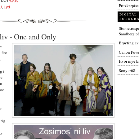
DEN
4.6.26
Pritzkerpis
U
,
Lyd
DIGITAL
FOTOGRA
Stor retros
Sandberg p
liv - One and Only
Brøyting av
iv
Canon Powe
i fire
,
Hvor mye ka
Sony α68
g i
re
en
noe
r
årig
av