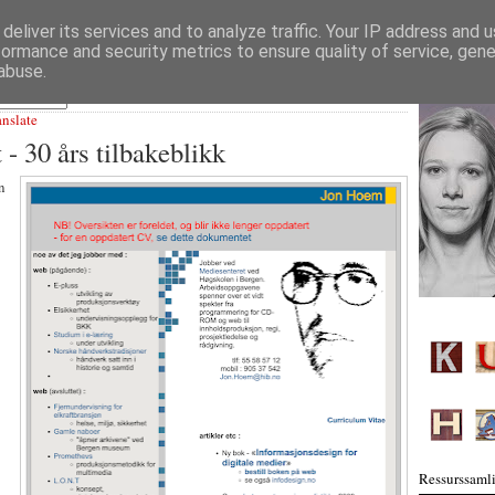
deliver its services and to analyze traffic. Your IP address and 
formance and security metrics to ensure quality of service, gen
abuse.
anslate
t - 30 års tilbakeblikk
n
Ressurssamli