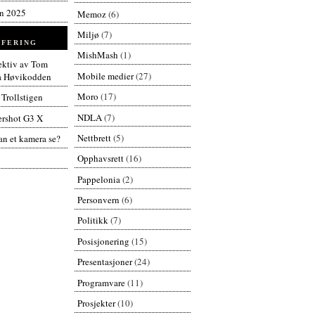
en 2025
Memoz
(6)
Miljø
(7)
FERING
MishMash
(1)
pektiv av Tom
Mobile medier
(27)
å Høvikodden
Moro
(17)
 Trollstigen
NDLA
(7)
rshot G3 X
Nettbrett
(5)
n et kamera se?
Opphavsrett
(16)
Pappelonia
(2)
Personvern
(6)
Politikk
(7)
Posisjonering
(15)
Presentasjoner
(24)
Programvare
(11)
Prosjekter
(10)