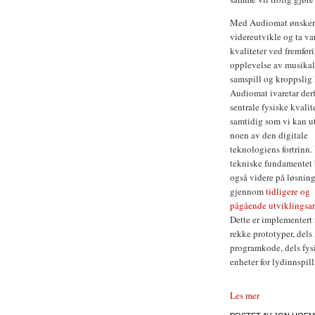
Med Audiomat ønsker 
videreutvikle og ta va
kvaliteter ved fremfør
opplevelse av musika
samspill og kroppslig 
Audiomat ivaretar derf
sentrale fysiske kvalite
samtidig som vi kan u
noen av den digitale
teknologiens fortrinn.
tekniske fundamentet
også videre på løsning
gjennom
tidligere og
pågående utviklingsa
Dette er implementert 
rekke prototyper, dels 
programkode, dels fys
enheter for lydinnspill
Les mer