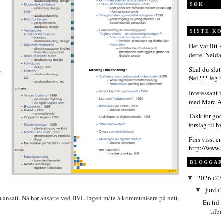
SØK
SISTE K
Det var litt
dette. Neida,
Skal du slut
.
Nei??? Jeg h
Interessant 
med Marc An
Takk for go
forslag til h
Fins visst e
http://www.
BLOGGA
2026
(27
▼
juni
(
▼
 ansatt. Nå har ansatte ved HVL ingen måte å kommunisere på nett,
En tid 
til