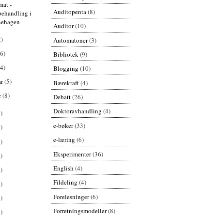
mat -
Auditopenta
(8)
behandling i
nehagen
Auditor
(10)
2)
Automatoner
(3)
(6)
Bibliotek
(9)
(4)
Blogging
(10)
ar
(5)
Bærekraft
(4)
r
(8)
Debatt
(26)
Doktoravhandling
(4)
)
e-bøker
(33)
)
e-læring
(6)
)
Eksperimenter
(36)
)
English
(4)
)
Fildeling
(4)
)
Forelesninger
(6)
)
Forretningsmodeller
(8)
)