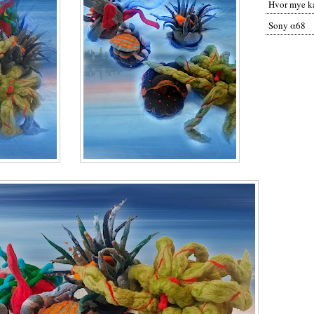
Hvor mye ka
Sony α68