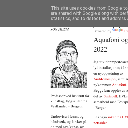
This site uses cookies from Google to 
are shared with Google along with per
statistics, and to detect and address 
JON HOEM
Powered by
Tr
Aquafoni og
2022
Jeg utvider repertoare
lydinstallasjoner, i år
en nyoppsetning av
Auditomosjon
, samt å
nykommer:
Aquafoni
.
Begge kan oppleves s
Professor ved Institutt for
del av
Småspill
, HVLs
kunstfag, Høgskulen på
samarbeid med Festspi
Vestlandet – Bergen.
i Bergen.
Underviser i kunst og
Les også
saken på HV
håndverk, og forsker på
nettsider
.
og med nye kunst- og