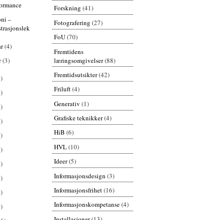
formance
Forskning
(41)
ni –
Fotografering
(27)
strasjonslek
FoU
(70)
ar
(4)
Fremtidens
læringsomgivelser
(88)
r
(3)
Fremtidsutsikter
(42)
)
Friluft
(4)
)
Generativ
(1)
)
Grafiske teknikker
(4)
)
HiB
(6)
)
HVL
(10)
)
Ideer
(5)
)
Informasjonsdesign
(3)
)
Informasjonsfrihet
(16)
)
Informasjonskompetanse
(4)
)
Installasjoner
(13)