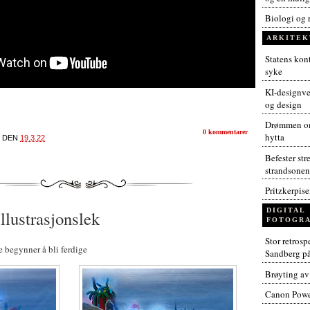
Biologi og 
ARKITEK
Statens kont
syke
KI-designver
og design
Drømmen om
0 kommentarer
hytta
DEN
19.3.22
Befester str
strandsonen
Pritzkerpis
DIGITAL
llustrasjonslek
FOTOGRA
Stor retros
 begynner å bli ferdige
Sandberg p
Brøyting av
Canon Powe