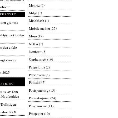
Memoz
(6)
roboter
Miljø
(7)
TURNYTT
MishMash
(1)
orer gjør oss
Mobile medier
(27)
ktøy i arkitektur
Moro
(17)
NDLA
(7)
 den enkle
Nettbrett
(5)
Opphavsrett
(16)
engt vern av
Pappelonia
(2)
en 2025
Personvern
(6)
Politikk
(7)
FERING
Posisjonering
(15)
pektiv av Tom
å Høvikodden
Presentasjoner
(24)
 Trollstigen
Programvare
(11)
rshot G3 X
Prosjekter
(10)