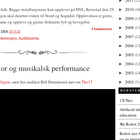
2011
(1
►
d folk. Begge installasjonene kan oppleves på HVL, Kronstad den 29.
2010
(1
►
on skal deretter videre til Stord og Sogndal. Opplevelsen er gratis,
2009
(13
►
omme og oppleve og gjerne diskutere lyd og bevegelse.
2008
(11
►
0 kommentarer
DEN
23.3.22
2007
(12
►
itomosjon
,
Auditopenta
2006
(12
►
2005
(11
►
2004
(12
►
or og musikalsk performance
2003
(14
►
dligere
, men her snakker Bill Drummond mer om
The17
2002
(3)
►
ROBOTER
1X Neo
Artificial i
education
We Robot 
Robot sier A
og en muligh