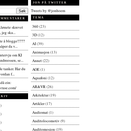
JON PÅ TWITTER
Tweets by @jonhoem
TEMA
OMMENTARER
360
(23)
 klønete skrevet
 jeg ska...
3D
(12)
te å blogge!!???
AI
(39)
åper da v...
Animasjon
(13)
intervju om KI
dreessen, se...
Annet
(22)
de tanker. Har du
AOE
(1)
vordan f...
Aquafoni
(12)
ndå ein:
AR&VR
(26)
vrase.com/
Arkitektur
(19)
RKIV
Artikler
(17)
)
Audiomat
(1)
)
Auditolocomotiv
(9)
)
Auditomosjon
(19)
)