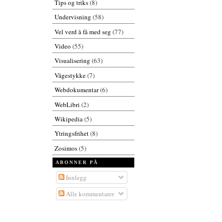
Tips og triks
(8)
Undervisning
(58)
Vel verd å få med seg
(77)
Video
(55)
Visualisering
(63)
Vågestykke
(7)
Webdokumentar
(6)
WebLibri
(2)
Wikipedia
(5)
Ytringsfrihet
(8)
Zosimos
(5)
ABONNER PÅ
Innlegg
Alle kommentarer