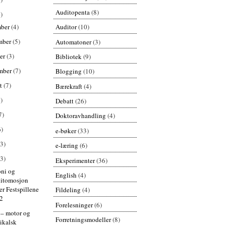
Auditopenta
(8)
)
mber
(4)
Auditor
(10)
mber
(5)
Automatoner
(3)
er
(3)
Bibliotek
(9)
mber
(7)
Blogging
(10)
st
(7)
Bærekraft
(4)
)
Debatt
(26)
7)
Doktoravhandling
(4)
6)
e-bøker
(33)
(3)
e-læring
(6)
(3)
Eksperimenter
(36)
oni og
English
(4)
itomosjon
er Festspillene
Fildeling
(4)
2
Forelesninger
(6)
– motor og
Forretningsmodeller
(8)
ikalsk