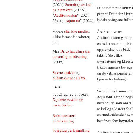
(2023),
Sampling av lyd
I fjor måtte publikum
og bærekraft
(2022-),
pinner. Dette for å kun
"
Auditomosjon
" (2021-
lydskapningene fullt 
23) og "
Aquafoni
" (2022).
Videre
sfæriske medier
,
Årets utgave av
ulike former for roboter,
Auditomosjon gir der
mm.
en helt annen haptisk
opplevelse, dvs både
Min
Dr.-avhandling om
taktilt (de ulike
personlig publisering
overflatene) og kinest
(2009).
(skapningenes bevege
Siterte artikler
og
og de vibrasjonene en
publikasjoner i NVA
.
kjenne fra lydene).
FOU
Så er det nykommeren
I 2021 ga jeg ut boken
Aquafoni
. Denne beg
Digitale medier og
med en ide som om til 
materialitet
.
at kollega Jostein Sta
en rundstrålende høytt
Robotassistert
består av fem høyttaler
undervisning
Foredrag og formidling
Auditopentaet styres v