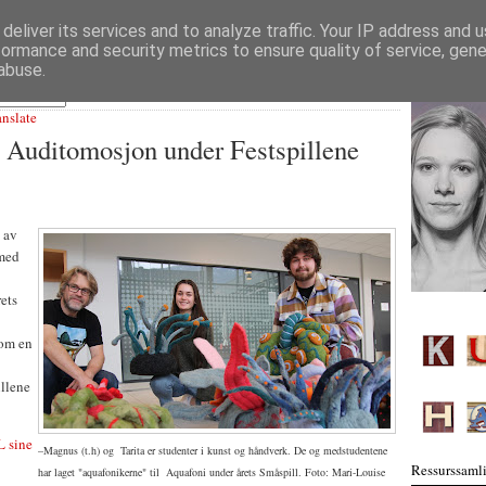
deliver its services and to analyze traffic. Your IP address and 
formance and security metrics to ensure quality of service, gen
abuse.
anslate
 Auditomosjon under Festspillene
t av
 med
rets
om en
llene
L sine
–Magnus (t.h) og Tarita er studenter i kunst og håndverk. De og medstudentene
Ressurssamli
har laget "aquafonikerne" til Aquafoni under årets Småspill. Foto: Mari-Louise