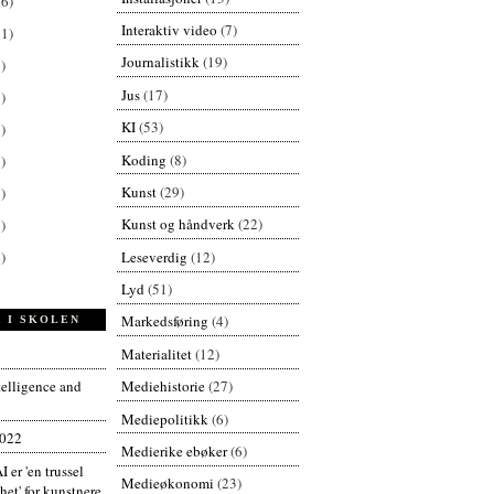
26)
Interaktiv video
(7)
61)
Journalistikk
(19)
)
Jus
(17)
)
KI
(53)
)
Koding
(8)
)
Kunst
(29)
)
Kunst og håndverk
(22)
)
Leseverdig
(12)
)
Lyd
(51)
Markedsføring
(4)
 I SKOLEN
Materialitet
(12)
ntelligence and
Mediehistorie
(27)
Mediepolitikk
(6)
2022
Medierike ebøker
(6)
I er 'en trussel
Medieøkonomi
(23)
et' for kunstnere