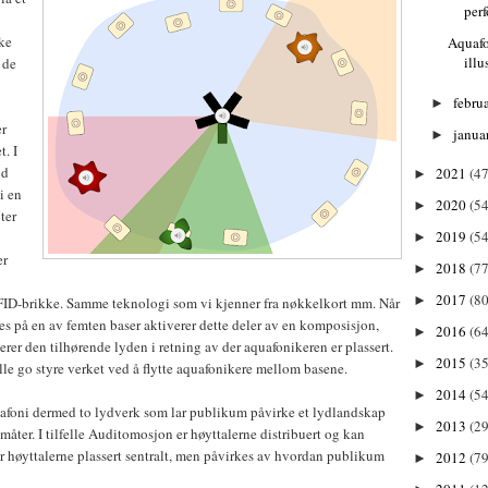
per
ke
Aquafo
illu
 de
febru
►
er
janua
►
t. I
id
2021
(47
►
i en
2020
(54
►
ter
2019
(54
►
er
2018
(77
►
2017
(80
►
FID-brikke. Samme teknologi som vi kjenner fra nøkkelkort mm. Når
es på en av femten baser aktiverer dette deler av en komposisjon,
2016
(64
►
erer den tilhørende lyden i retning av der aquafonikeren er plassert.
2015
(35
►
le go styre verket ved å flytte aquafonikere mellom basene.
2014
(54
►
foni dermed to lydverk som lar publikum påvirke et lydlandskap
2013
(29
►
måter. I tilfelle Auditomosjon er høyttalerne distribuert og kan
 er høyttalerne plassert sentralt, men påvirkes av hvordan publikum
2012
(79
►