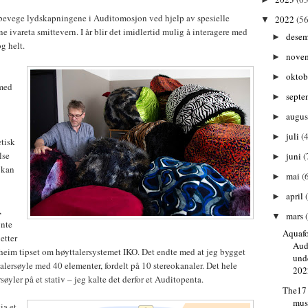
 bevege lydskapningene i Auditomosjon ved hjelp av spesielle
2022
(56
▼
ne ivareta smittevern. I år blir det imidlertid mulig å interagere med
dese
►
og helt.
nove
►
oktob
►
med
septe
►
augu
►
juli
(4
►
etisk
lse
juni
(
►
 kan
mai
(
►
april
►
,
mars
▼
ynte
Aquaf
etter
Aud
lheim tipset om høyttalersystemet IKO. Det endte med at jeg bygget
und
alersøyle med 40 elementer, fordelt på 10 stereokanaler. Det hele
202
søyler på et stativ – jeg kalte det derfor et Auditopenta.
The17 
mus
ia et