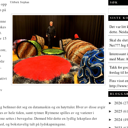
Uldbæk Stephan
SØK
t opp
n på
SISTE K
unne
Det var litt
ukes
dette. Neida,
t.
av 15
Skal du slut
Nei??? Jeg h
tore,
Interessant 
n
med Marc An
lir
,
Takk for go
forslag til h
ativt
Fins visst e
http://www.
av
BLOGGA
2026
(27
►
g befinner det seg en datamaskin og en høyttaler. Hver av disse avgir
2025
(61
►
es av hele tiden, samt rytmer. Rytmene spilles av og varierer i
ene settes i bevegelse. Dermed blir dette en lydlig lekeplass der
2024
(49
►
ed, og bokstavelig talt på lydskapningene.
2023
(63
►