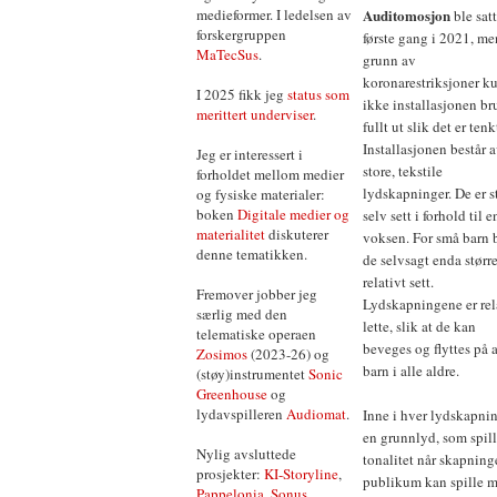
medieformer. I ledelsen av
Auditomosjon
ble sat
forskergruppen
første gang i 2021, me
MaTecSus
.
grunn av
koronarestriksjoner k
I 2025 fikk jeg
status som
ikke installasjonen br
merittert underviser
.
fullt ut slik det er tenk
Installasjonen består 
Jeg er interessert i
store, tekstile
forholdet mellom medier
lydskapninger. De er s
og fysiske materialer:
boken
Digitale medier og
selv sett i forhold til e
materialitet
diskuterer
voksen. For små barn b
denne tematikken.
de selvsagt enda større
relativt sett.
Fremover jobber jeg
Lydskapningene er rel
særlig med den
lette, slik at de kan
telematiske operaen
beveges og flyttes på 
Zosimos
(2023-26) og
barn i alle aldre.
(støy)instrumentet
Sonic
Greenhouse
og
lydavspilleren
Audiomat
.
Inne i hver lydskapnin
en grunnlyd, som spill
Nylig avsluttede
tonalitet når skapning
prosjekter:
KI-Storyline
,
publikum kan spille m
Pappelonia
,
Sonus