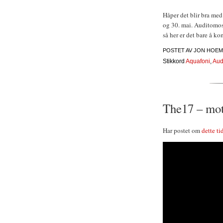
Håper det blir bra me
og 30. mai. Auditomosj
så her er det bare å k
POSTET AV
JON HOEM
Stikkord
Aquafoni
,
Aud
The17 – mot
Har postet om
dette ti