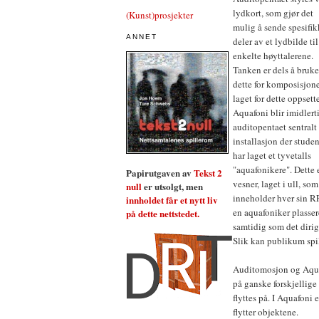
lydkort, som gjør det
(Kunst)prosjekter
mulig å sende spesifik
ANNET
deler av et lydbilde til
enkelte høyttalerene.
Tanken er dels å bruke
dette for komposisjon
laget for dette oppsette
Aquafoni blir imidlert
auditopentaet sentralt 
installasjon der studen
har laget et tyvetalls
"aquafonikere". Dette 
Papirutgaven av
Tekst 2
vesner, laget i ull, som
null
er utsolgt, men
inneholder hver sin R
innholdet får et nytt liv
en aquafoniker plasser
på dette nettstedet.
samtidig som det dirig
Slik kan publikum spil
Auditomosjon og Aqua
på ganske forskjellige 
flyttes på. I Aquafoni
flytter objektene.