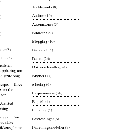
Auditopenta
(8)
)
Auditor
(10)
)
Automatoner
(3)
)
Bibliotek
(9)
)
Blogging
(10)
)
mber
(8)
Bærekraft
(4)
mber
(5)
Debatt
(26)
ssistert
Doktoravhandling
(4)
eopplæring (om
e-bøker
(33)
 i første omg...
e-læring
(6)
capes – Three
es on the
Eksperimenter
(36)
izon
English
(4)
Assisted
ching
Fildeling
(4)
Wiggen: Den
Forelesninger
(6)
ktroniske
Forretningsmodeller
(8)
ikkens glemte