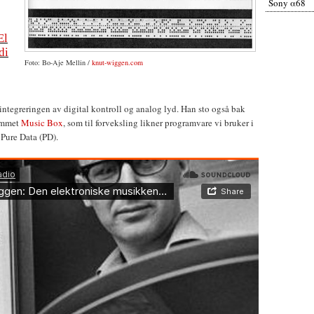
Sony α68
El
di
Foto: Bo-Aje Mellin /
knut-wiggen.com
ntegreringen av digital kontroll og analog lyd. Han sto også bak
ammet
Music Box
, som til forveksling likner programvare vi bruker i
ure Data (PD).