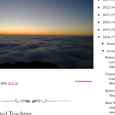
2022
(56
►
2021
(47
►
2020
(54
►
2019
(54
►
2018
(77
▼
dese
►
nove
▼
Robota
les
ikke
Clouds
Lin
0 kommentarer
Hor
DEN
19.11.18
Robot 
Tea
Knut 
ele
ted Teaching
mus