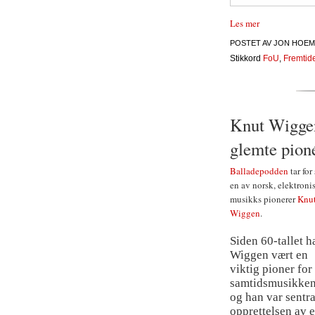
Les mer
POSTET AV
JON HOEM
Stikkord
FoU
,
Fremtid
Knut Wiggen
glemte pion
Balladepodden
tar for
en av norsk, elektroni
musikks pionerer
Knu
Wiggen
.
Siden 60-tallet h
Wiggen vært en
viktig pioner for
samtidsmusikken
og han var sentra
opprettelsen av e