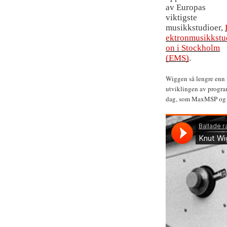
av Europas
viktigste
musikkstudioer,
ektronmusikkstu
on i Stockholm
(EMS)
.
Wiggen så lengre enn i
utviklingen av progr
dag, som MaxMSP og P