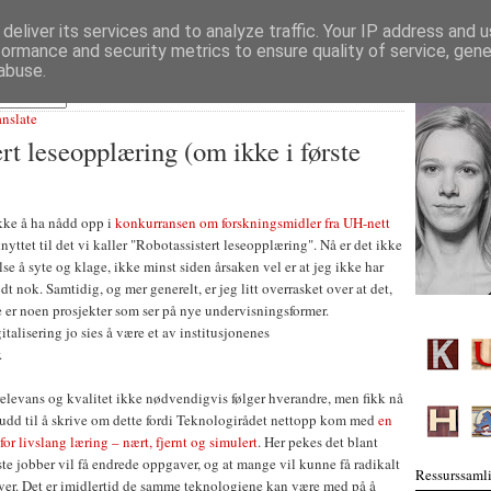
deliver its services and to analyze traffic. Your IP address and 
formance and security metrics to ensure quality of service, gen
abuse.
anslate
rt leseopplæring (om ikke i første
kke å ha nådd opp i
konkurransen om forskningsmidler fra UH-nett
knyttet til det vi kaller "Robotassistert leseopplæring". Nå er det ikke
se å syte og klage, ikke minst siden årsaken vel er at jeg ikke har
dt nok. Samtidig, og mer generelt, er jeg litt overrasket over at det,
ke er noen prosjekter som ser på nye undervisningsformer.
talisering jo sies å være et av institusjonenes
.
t relevans og kvalitet ikke nødvendigvis følger hverandre, men fikk nå
skudd til å skrive om dette fordi Teknologirådet nettopp kom med
en
or livslang læring – nært, fjernt og simulert
. Her pekes det blant
este jobber vil få endrede oppgaver, og at mange vil kunne få radikalt
Ressurssamli
er. Det er imidlertid de samme teknologiene kan være med på å