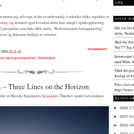
SØK
g.
mener jeg selvsagt at det er nødvendig å utforske ulike aspekter av
SISTE K
sning
, og dermed også hvordan dette kan inngå i språkopplæring.
Det var litt
il prosjektet som ikke fikk støtte, "Robotassistert leseopplæring",
dette. Neida,
spisse og fokusere bruken av roboter:
Skal du slut
Nei??? Jeg h
0 kommentarer
DEN
28.11.18
Interessant 
ens læringsomgivelser
,
Skolerobot
med Marc An
Takk for go
forslag til h
 – Three Lines on the Horizon
Fins visst e
http://www.
nikk til Hiroshi Sugimotos
Seascapes
. Tåkehav under Løvstakken:
BLOGGA
2026
(27
►
2025
(61
►
2024
(49
►
2023
(63
►