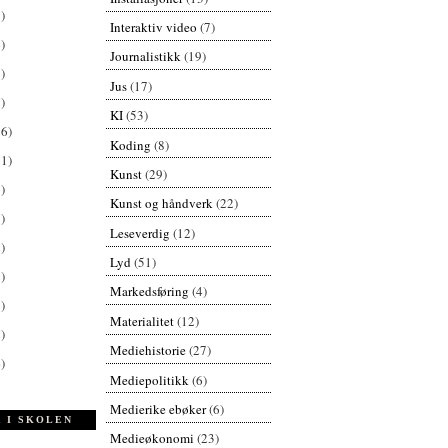
)
Interaktiv video
(7)
)
Journalistikk
(19)
)
Jus
(17)
)
KI
(53)
26)
Koding
(8)
61)
Kunst
(29)
)
Kunst og håndverk
(22)
)
Leseverdig
(12)
)
Lyd
(51)
)
Markedsføring
(4)
)
Materialitet
(12)
)
Mediehistorie
(27)
)
Mediepolitikk
(6)
Medierike ebøker
(6)
 I SKOLEN
Medieøkonomi
(23)