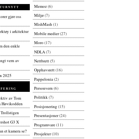
Memoz
(6)
TURNYTT
Miljø
(7)
orer gjør oss
MishMash
(1)
ktøy i arkitektur
Mobile medier
(27)
Moro
(17)
 den enkle
NDLA
(7)
engt vern av
Nettbrett
(5)
Opphavsrett
(16)
en 2025
Pappelonia
(2)
Personvern
(6)
FERING
Politikk
(7)
pektiv av Tom
å Høvikodden
Posisjonering
(15)
 Trollstigen
Presentasjoner
(24)
rshot G3 X
Programvare
(11)
n et kamera se?
Prosjekter
(10)