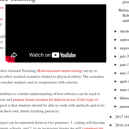
pio
ion
Webina
Rob
at
und
 I
oktob
►
ough
septe
►
it
ite
augu
►
juli
(5
►
juni
(
►
obot Assisted Teaching (
Robotassistert undervisning
) we try to
mai
(
►
us robot assisted scenarios related to physical robots. The scenarios
april
►
 teacher students and in cooperation with schools.
mars
►
ntribute to a better understanding of how robotics can be used to
febru
►
ools and
prepare future teachers for didactical use of this type of
goal is that students should be able to work with methods and tools
janua
►
 in their own, future teaching practices.
2017
(80
►
project can be narrowed down to two premises: 1. coding will become
2016
(64
►
rimary schools, and 2. to an increasing degree we will
communicate