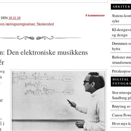
ARKITEK
Statens kont
0 kommentarer
DEN
18.11.18
syke
ens læringsomgivelser
,
Skolerobot
KI-designver
og design
Drømmen om
hytta
: Den elektroniske musikkens
Befester str
ér
strandsonen
Pritzkerpis
 seg
sk
DIGITAL
t
FOTOGRA
Stor retros
Sandberg p
ar
Brøyting av
Canon Powe
,
l i
Hvor mye ka
t