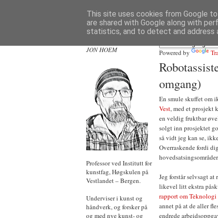
This site uses cookies from Google to 
are shared with Google along with per
statistics, and to detect and address 
JON HOEM
Powered by
Tr
Robotassiste
omgang)
En smule skuffet om i
Vest
, med et prosjekt 
en veldig fruktbar øvel
solgt inn prosjektet go
så vidt jeg kan se, ik
Overraskende fordi digi
hovedsatsingsområder
Professor ved Institutt for
kunstfag, Høgskulen på
Jeg forstår selvsagt a
Vestlandet – Bergen.
likevel litt ekstra på
rapport om Teknologi f
Underviser i kunst og
annet på at de aller fl
håndverk, og forsker på
og med nye kunst- og
endrede arbeidsoppgav