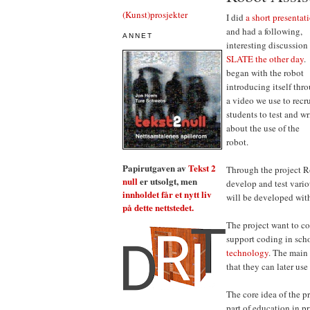
(Kunst)prosjekter
I did
a short presentat
and had a following,
ANNET
interesting discussion
SLATE the other day
.
began with the robot
introducing itself thr
a video we use to recru
students to test and wr
about the use of the
robot.
Papirutgaven av
Tekst 2
Through the project R
null
er utsolgt, men
develop and test vario
innholdet får et nytt liv
will be developed with
på dette nettstedet.
The project want to co
support coding in sch
technology
. The main 
that they can later use
The core idea of the 
part of education in p