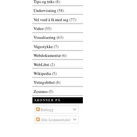
Tips og triks
(8)
Undervisning
(58)
Vel verd å få med seg
(77)
Video
(55)
Visualisering
(63)
Vågestykke
(7)
Webdokumentar
(6)
WebLibri
(2)
Wikipedia
(5)
Ytringsfrihet
(8)
Zosimos
(5)
ABONNER PÅ
Innlegg
Alle kommentarer