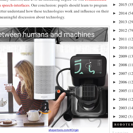
2015
(35
 speech-interfaces
. Our conclusion: pupils should learn to program
►
better understand how these technologies work and influence on their
2014
(54
►
n meaningful discussion about technology.
2013
(29
►
2012
(79
►
2011
(1
►
2010
(1
►
2009
(13
►
2008
(11
►
2007
(12
►
2006
(12
►
2005
(11
►
2004
(12
►
2003
(14
►
2002
(3)
►
ROBOTER
Laster inn...