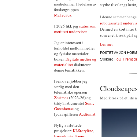
medieformer. I ledelsen av
styrke (livslang) lærin
forskergruppen
MaTecSus
.
I denne sammenhengen 
robotassistert undervi
I 2025 fikk jeg
status som
Dermed en kort intro t
merittert underviser
.
som er et forsøk på å 
Jeg er interessert i
Les mer
forholdet mellom medier
og fysiske materialer:
POSTET AV
JON HOEM
boken
Digitale medier og
Stikkord
FoU
,
Fremtid
materialitet
diskuterer
denne tematikken.
Fremover jobber jeg
Cloudscapes
særlig med den
telematiske operaen
Zosimos
(2023-26) og
Med forsøk på et lite 
(støy)instrumentet
Sonic
Greenhouse
og
lydavspilleren
Audiomat
.
Nylig avsluttede
prosjekter:
KI-Storyline
,
Pappelonia
,
Sonus