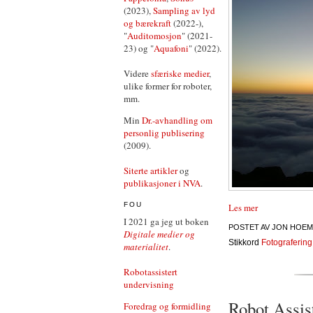
(2023),
Sampling av lyd
og bærekraft
(2022-),
"
Auditomosjon
" (2021-
23) og "
Aquafoni
" (2022).
Videre
sfæriske medier
,
ulike former for roboter,
mm.
Min
Dr.-avhandling om
personlig publisering
(2009).
Siterte artikler
og
publikasjoner i NVA
.
FOU
Les mer
I 2021 ga jeg ut boken
POSTET AV
JON HOEM
Digitale medier og
Stikkord
Fotografering
materialitet
.
Robotassistert
undervisning
Robot Assis
Foredrag og formidling