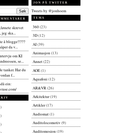
JON PÅ TWITTER
Tweets by @jonhoem
TEMA
OMMENTARER
360
(23)
 klønete skrevet
 jeg ska...
3D
(12)
te å blogge!!???
AI
(39)
åper da v...
Animasjon
(13)
intervju om KI
dreessen, se...
Annet
(22)
de tanker. Har du
AOE
(1)
vordan f...
Aquafoni
(12)
ndå ein:
AR&VR
(26)
vrase.com/
Arkitektur
(19)
RKIV
Artikler
(17)
)
Audiomat
(1)
)
Auditolocomotiv
(9)
)
Auditomosjon
(19)
)