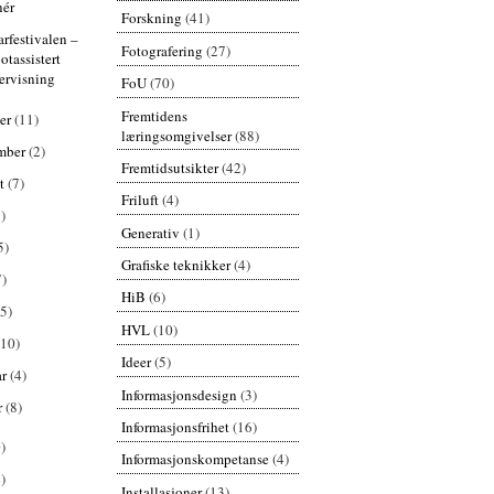
nér
Forskning
(41)
rfestivalen –
Fotografering
(27)
otassistert
ervisning
FoU
(70)
Fremtidens
er
(11)
læringsomgivelser
(88)
mber
(2)
Fremtidsutsikter
(42)
st
(7)
Friluft
(4)
)
Generativ
(1)
5)
Grafiske teknikker
(4)
7)
HiB
(6)
(5)
HVL
(10)
(10)
Ideer
(5)
ar
(4)
Informasjonsdesign
(3)
r
(8)
Informasjonsfrihet
(16)
)
Informasjonskompetanse
(4)
)
Installasjoner
(13)