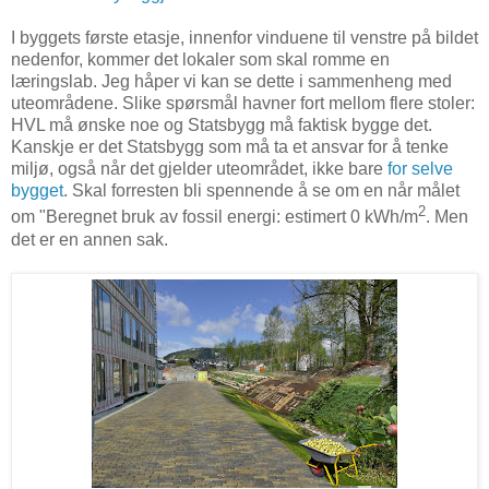
I byggets første etasje, innenfor vinduene til venstre på bildet
nedenfor, kommer det lokaler som skal romme en
læringslab. Jeg håper vi kan se dette i sammenheng med
uteområdene. Slike spørsmål havner fort mellom flere stoler:
HVL må ønske noe og Statsbygg må faktisk bygge det.
Kanskje er det Statsbygg som må ta et ansvar for å tenke
miljø, også når det gjelder uteområdet, ikke bare
for selve
bygget
. Skal forresten bli spennende å se om en når målet
2
om "Beregnet bruk av fossil energi: estimert 0 kWh/m
. Men
det er en annen sak.