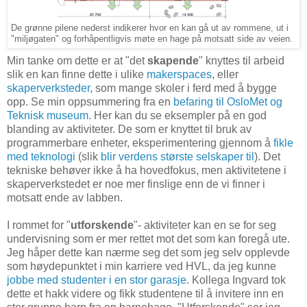
De grønne pilene nederst indikerer hvor en kan gå ut av rommene, ut i
"miljøgaten" og forhåpentligvis møte en hage på motsatt side av veien.
Min tanke om dette er at "det
skapende
" knyttes til arbeid
slik en kan finne dette i ulike
makerspaces
, eller
skaperverksteder
, som mange skoler i ferd med å bygge
opp. Se min oppsummering fra en
befaring til OsloMet og
Teknisk museum
. Her kan du se eksempler på en god
blanding av aktiviteter. De som er knyttet til bruk av
programmerbare enheter, eksperimentering gjennom å
fikle
med teknologi
(slik
blir verdens største selskaper til
). Det
tekniske behøver ikke å ha hovedfokus, men aktivitetene i
skaperverkstedet er noe mer finslige enn de vi finner i
motsatt ende av labben.
I rommet for "
utforskende
"- aktiviteter kan en se for seg
undervisning som er mer rettet mot det som kan foregå ute.
Jeg håper dette kan nærme seg det som jeg selv opplevde
som høydepunktet i min karriere ved HVL, da jeg kunne
jobbe med studenter i en stor garasje
. Kollega Ingvard tok
dette et hakk videre og fikk studentene til å invitere inn en