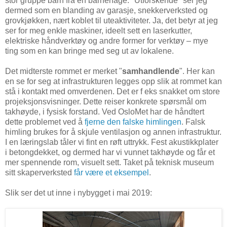
stor gruppe barn fra en barnehage. "Utforskende" ser jeg
dermed som en blanding av garasje, snekkerverksted og
grovkjøkken, nært koblet til uteaktiviteter. Ja, det betyr at jeg
ser for meg enkle maskiner, ideelt sett en laserkutter,
elektriske håndverktøy og andre former for verktøy – mye
ting som en kan bringe med seg ut av lokalene.
Det midterste rommet er merket "
samhandlende
". Her kan
en se for seg at infrastrukturen legges opp slik at rommet kan
stå i kontakt med omverdenen. Det er f eks snakket om store
projeksjonsvisninger. Dette reiser konkrete spørsmål om
takhøyde, i fysisk forstand. Ved OsloMet har de håndtert
dette problemet ved å
fjerne den falske himlingen
. Falsk
himling brukes for å skjule ventilasjon og annen infrastruktur.
I en læringslab tåler vi fint en røft uttrykk. Fest akustikkplater
i betongdekket, og dermed har vi vunnet takhøyde og får et
mer spennende rom, visuelt sett. Taket på teknisk museum
sitt skaperverksted
får være et eksempel
.
Slik ser det ut inne i nybygget i mai 2019: