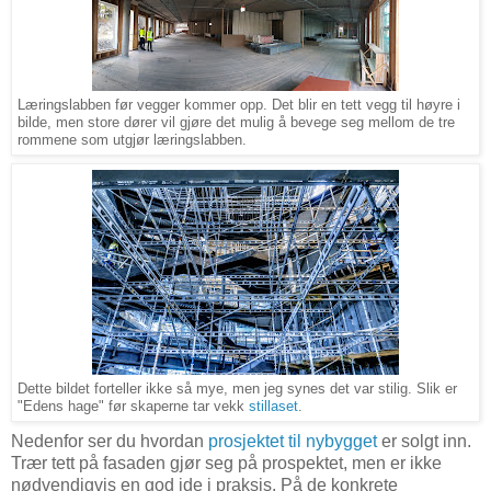
Læringslabben før vegger kommer opp. Det blir en tett vegg til høyre i
bilde, men store dører vil gjøre det mulig å bevege seg mellom de tre
rommene som utgjør læringslabben.
Dette bildet forteller ikke så mye, men jeg synes det var stilig. Slik er
"Edens hage" før skaperne tar vekk
stillaset
.
Nedenfor ser du hvordan
prosjektet til nybygget
er solgt inn.
Trær tett på fasaden gjør seg på prospektet, men er ikke
nødvendigvis en god ide i praksis. På de konkrete