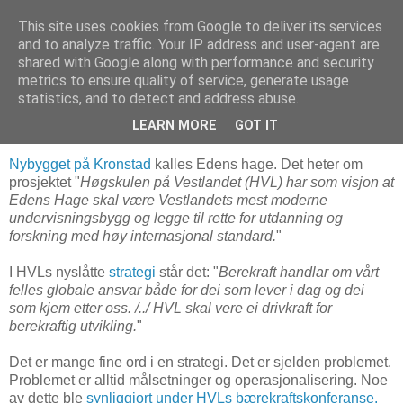
This site uses cookies from Google to deliver its services
and to analyze traffic. Your IP address and user-agent are
shared with Google along with performance and security
metrics to ensure quality of service, generate usage
4. mai 2019
Får vi læringslab med miljøgate på
statistics, and to detect and address abuse.
Kronstad?
LEARN MORE
GOT IT
Nybygget på Kronstad
kalles Edens hage. Det heter om
prosjektet "
Høgskulen på Vestlandet (HVL) har som visjon at
Edens Hage skal være Vestlandets mest moderne
undervisningsbygg og legge til rette for utdanning og
forskning med høy internasjonal standard.
"
I HVLs nyslåtte
strategi
står det: "
Berekraft handlar om vårt
felles globale ansvar både for dei som lever i dag og dei
som kjem etter oss. /../ HVL skal vere ei drivkraft for
berekraftig utvikling.
"
Det er mange fine ord i en strategi. Det er sjelden problemet.
Problemet er alltid målsetninger og operasjonalisering. Noe
av dette ble
synliggjort under HVLs bærekraftskonferanse.