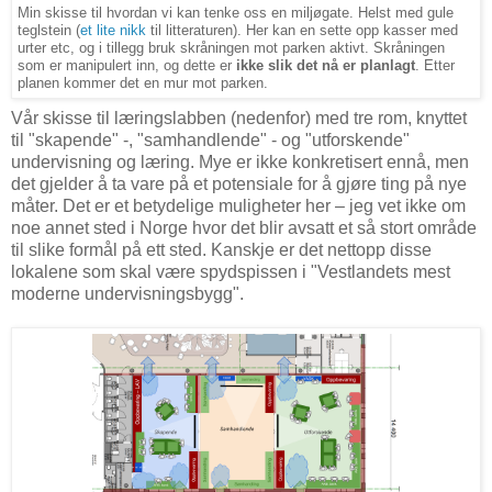
Min skisse til hvordan vi kan tenke oss en miljøgate. Helst med gule
teglstein (
et lite nikk
til litteraturen). Her kan en sette opp kasser med
urter etc, og i tillegg bruk skråningen mot parken aktivt. Skråningen
som er manipulert inn, og dette er
ikke slik det nå er planlagt
. Etter
planen kommer det en mur mot parken.
Vår skisse til læringslabben (nedenfor) med tre rom, knyttet
til "skapende" -, "samhandlende" - og "utforskende"
undervisning og læring. Mye er ikke konkretisert ennå, men
det gjelder å ta vare på et potensiale for å gjøre ting på nye
måter. Det er et betydelige muligheter her – jeg vet ikke om
noe annet sted i Norge hvor det blir avsatt et så stort område
til slike formål på ett sted. Kanskje er det nettopp disse
lokalene som skal være spydspissen i "Vestlandets mest
moderne undervisningsbygg".