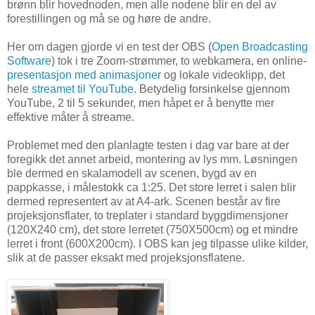
brønn blir hovednoden, men alle nodene blir en del av
forestillingen og må se og høre de andre.
Her om dagen gjorde vi en test der OBS (
Open Broadcasting
Software
) tok i tre Zoom-strømmer, to webkamera, en online-
presentasjon med animasjoner
og lokale videoklipp, det
hele
streamet til YouTube
. Betydelig forsinkelse gjennom
YouTube, 2 til 5 sekunder, men håpet er å benytte mer
effektive måter å streame.
Problemet med den planlagte testen i dag var bare at der
foregikk det annet arbeid, montering av lys mm. Løsningen
ble dermed en skalamodell av scenen, bygd av en
pappkasse, i målestokk ca 1:25. Det store lerret i salen blir
dermed representert av at A4-ark. Scenen består av fire
projeksjonsflater, to treplater i standard byggdimensjoner
(120X240 cm), det store lerretet (750X500cm) og et mindre
lerret i front (600X200cm). I OBS kan jeg tilpasse ulike kilder,
slik at de passer eksakt med projeksjonsflatene.