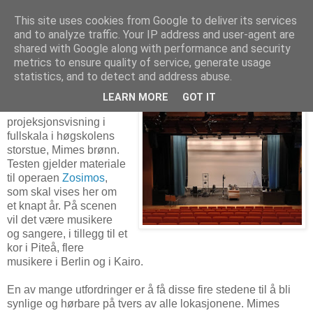
This site uses cookies from Google to deliver its services
and to analyze traffic. Your IP address and user-agent are
shared with Google along with performance and security
metrics to ensure quality of service, generate usage
1. juli 2025
Projeksjonstest med scenemodell
statistics, and to detect and address abuse.
LEARN MORE
GOT IT
Planen var å teste
projeksjonsvisning i
fullskala i høgskolens
storstue, Mimes brønn.
Testen gjelder materiale
til operaen
Zosimos
,
som skal vises her om
et knapt år. På scenen
vil det være musikere
og sangere, i tillegg til et
kor i Piteå, flere
musikere i Berlin og i Kairo.
En av mange utfordringer er å få disse fire stedene til å bli
synlige og hørbare på tvers av alle lokasjonene. Mimes