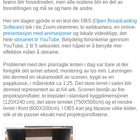
brønn blir hovednoden, men alle nodene blir en del av
forestillingen og må se og høre de andre.
Her om dagen gjorde vi en test der OBS (
Open Broadcasting
Software
) tok i tre Zoom-strømmer, to webkamera, en online-
presentasjon med animasjoner
og lokale videoklipp, det
hele
streamet til YouTube
. Betydelig forsinkelse gjennom
YouTube, 2 til 5 sekunder, men håpet er å benytte mer
effektive måter å streame.
Problemet med den planlagte testen i dag var bare at der
foregikk det annet arbeid, montering av lys mm. Løsningen
ble dermed en skalamodell av scenen, bygd av en
pappkasse, i målestokk ca 1:25. Det store lerret i salen blir
dermed representert av at A4-ark. Scenen består av fire
projeksjonsflater, to treplater i standard byggdimensjoner
(120X240 cm), det store lerretet (750X500cm) og et mindre
lerret i front (600X200cm). I OBS kan jeg tilpasse ulike kilder,
slik at de passer eksakt med projeksjonsflatene.