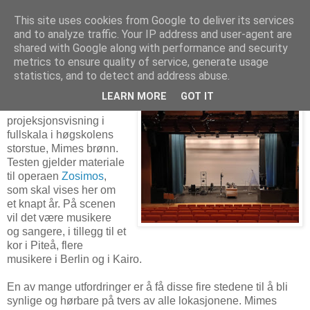
This site uses cookies from Google to deliver its services
and to analyze traffic. Your IP address and user-agent are
shared with Google along with performance and security
metrics to ensure quality of service, generate usage
1. juli 2025
Projeksjonstest med scenemodell
statistics, and to detect and address abuse.
LEARN MORE
GOT IT
Planen var å teste
projeksjonsvisning i
fullskala i høgskolens
storstue, Mimes brønn.
Testen gjelder materiale
til operaen
Zosimos
,
som skal vises her om
et knapt år. På scenen
vil det være musikere
og sangere, i tillegg til et
kor i Piteå, flere
musikere i Berlin og i Kairo.
En av mange utfordringer er å få disse fire stedene til å bli
synlige og hørbare på tvers av alle lokasjonene. Mimes