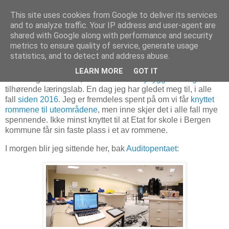
This site uses cookies from Google to deliver its services
and to analyze traffic. Your IP address and user-agent are
shared with Google along with performance and security
metrics to ensure quality of service, generate usage
3. september 2020
Åpning av læringslab – HVL
statistics, and to detect and address abuse.
LEARN MORE
GOT IT
Så er dagen kommet, dvs
HVL invier nybygget i morgen
med
tilhørende læringslab. En dag jeg har gledet meg til, i alle
fall
siden 2016
. Jeg er fremdeles spent på om vi får
knyttet
rommene til uteområdene
, men inne skjer det i alle fall mye
spennende. Ikke minst knyttet til at Etat for skole i Bergen
kommune får sin faste plass i et av rommene.
I morgen blir jeg sittende her, bak
Auditopentaet
: