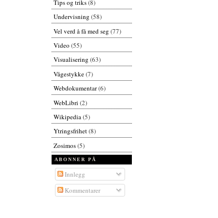
Tips og triks
(8)
Undervisning
(58)
Vel verd å få med seg
(77)
Video
(55)
Visualisering
(63)
Vågestykke
(7)
Webdokumentar
(6)
WebLibri
(2)
Wikipedia
(5)
Ytringsfrihet
(8)
Zosimos
(5)
ABONNER PÅ
Innlegg
Kommentarer