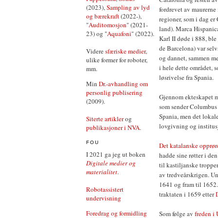
(2023),
Sampling av lyd
fordrevet av maurerne 
og bærekraft
(2022-),
regioner, som i dag er 
"
Auditomosjon
" (2021-
land). Marca Hispanica
23) og "
Aquafoni
" (2022).
Karl II døde i 888, b
de Barcelona) var selv
Videre
sfæriske medier
,
og dannet, sammen med
ulike former for roboter,
i hele dette området, 
mm.
løsrivelse fra Spania.
Min
Dr.-avhandling om
personlig publisering
Gjennom ekteskapet 
(2009).
som sender Columbus i
Spania, men det lokale 
Siterte artikler
og
lovgivning og institus
publikasjoner i NVA
.
FOU
Det katalanske opprør
I 2021 ga jeg ut boken
hadde sine røtter i d
Digitale medier og
til kastiljanske trop
materialitet
.
av tredveårskrigen. Un
1641 og fram til 1652.
Robotassistert
traktaten i 1659 etter
undervisning
Foredrag og formidling
Som følge av
freden i 