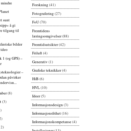
r mindre
Forskning
(41)
Planet
Fotografering
(27)
et sunt
FoU
(70)
sipp» å gi
e tilgang til
Fremtidens
.
læringsomgivelser
(88)
sfæriske bilder
Fremtidsutsikter
(42)
video
Friluft
(4)
k 1 (og GPS) –
Generativ
(1)
år
Grafiske teknikker
(4)
steknologier –
rdan påvirker
HiB
(6)
ndervisn...
HVL
(10)
mber
(8)
Ideer
(5)
st
(3)
Informasjonsdesign
(3)
)
Informasjonsfrihet
(16)
2)
Informasjonskompetanse
(4)
12)
Installasjoner
(13)