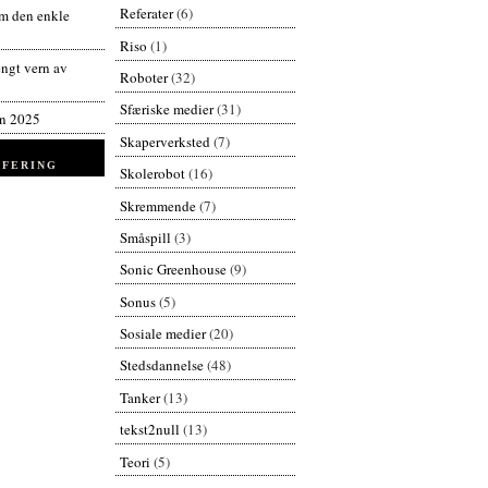
Referater
(6)
 den enkle
Riso
(1)
engt vern av
Roboter
(32)
Sfæriske medier
(31)
en 2025
Skaperverksted
(7)
FERING
Skolerobot
(16)
Skremmende
(7)
Småspill
(3)
Sonic Greenhouse
(9)
Sonus
(5)
Sosiale medier
(20)
Stedsdannelse
(48)
Tanker
(13)
tekst2null
(13)
Teori
(5)