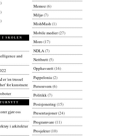
)
Memoz
(6)
)
Miljø
(7)
)
MishMash
(1)
Mobile medier
(27)
 I SKOLEN
Moro
(17)
NDLA
(7)
ntelligence and
Nettbrett
(5)
Opphavsrett
(16)
2022
Pappelonia
(2)
I er 'en trussel
et' for kunstnere
Personvern
(6)
roboter
Politikk
(7)
TURNYTT
Posisjonering
(15)
orer gjør oss
Presentasjoner
(24)
Programvare
(11)
ktøy i arkitektur
Prosjekter
(10)