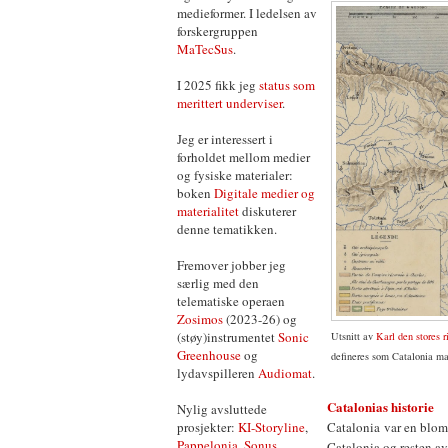
medieformer. I ledelsen av
forskergruppen
MaTecSus
.
I 2025 fikk jeg
status som
merittert underviser
.
Jeg er interessert i
forholdet mellom medier
og fysiske materialer:
boken
Digitale medier og
materialitet
diskuterer
denne tematikken.
Fremover jobber jeg
særlig med den
telematiske operaen
Zosimos
(2023-26) og
(støy)instrumentet
Sonic
Utsnitt av
Karl den stores r
Greenhouse
og
defineres som Catalonia ma
lydavspilleren
Audiomat
.
Catalonias historie
Nylig avsluttede
Catalonia var en blom
prosjekter:
KI-Storyline
,
Pappelonia
,
Sonus
Catalonia og resten a