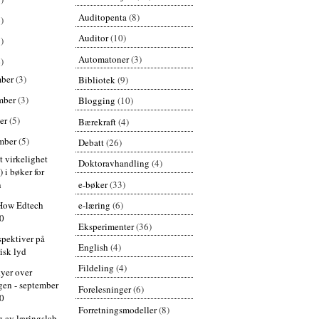
Auditopenta
(8)
)
Auditor
(10)
)
Automatoner
(3)
)
mber
(3)
Bibliotek
(9)
mber
(3)
Blogging
(10)
er
(5)
Bærekraft
(4)
mber
(5)
Debatt
(26)
t virkelighet
Doktoravhandling
(4)
 i bøker for
e-bøker
(33)
n
e-læring
(6)
ow Edtech
0
Eksperimenter
(36)
spektiver på
English
(4)
isk lyd
Fildeling
(4)
yer over
gen - september
Forelesninger
(6)
0
Forretningsmodeller
(8)
 av læringslab