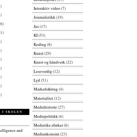
)
Interaktiv video
(7)
)
Journalistikk
(19)
26)
Jus
(17)
61)
KI
(53)
)
Koding
(8)
)
Kunst
(29)
)
Kunst og håndverk
(22)
)
Leseverdig
(12)
)
Lyd
(51)
)
Markedsføring
(4)
)
Materialitet
(12)
Mediehistorie
(27)
 I SKOLEN
Mediepolitikk
(6)
Medierike ebøker
(6)
ntelligence and
Medieøkonomi
(23)