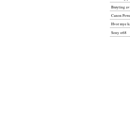
Brøyting av
Canon Powe
Hvor mye ka
Sony α68