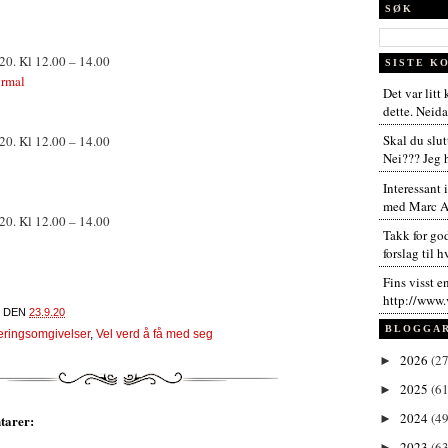
SØK
020. Kl 12.00 – 14.00
SISTE K
ormal
Det var litt
dette. Neida,
Skal du slut
020. Kl 12.00 – 14.00
Nei??? Jeg h
Interessant 
med Marc An
020. Kl 12.00 – 14.00
Takk for go
forslag til h
Fins visst e
http://www.
DEN
23.9.20
BLOGGA
æringsomgivelser
,
Vel verd å få med seg
2026
(27
►
2025
(61
►
2024
(49
tarer:
►
2023
(63
►