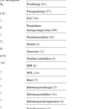
Forskning
(41)
HVL
Fotografering
(27)
st
(4)
FoU
(70)
)
Fremtidens
4)
læringsomgivelser
(88)
4)
Fremtidsutsikter
(42)
(7)
Friluft
(4)
(6)
Generativ
(1)
ar
(6)
Grafiske teknikker
(4)
r
(6)
HiB
(6)
)
HVL
(10)
)
Ideer
(5)
)
Informasjonsdesign
(3)
)
Informasjonsfrihet
(16)
)
Informasjonskompetanse
(4)
)
Installasjoner
(13)