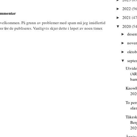
2022
(56
►
kommentar
2021
(47
►
 velkommen. På grunn av problemer med spam må jeg imidlertid
2020
(54
▼
før de publiseres. Vanligvis skjer dette i løpet av noen timer.
dese
►
nove
►
oktob
►
septe
▼
Utvide
(AR)
bar
KnowH
202
To per
sfær
Tåkesk
Ber
202
Åpning