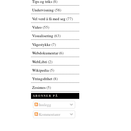
Tips og triks
(8)
Undervisning
(58)
Vel verd å få med seg
(77)
Video
(55)
Visualisering
(63)
Vågestykke
(7)
Webdokumentar
(6)
WebLibri
(2)
Wikipedia
(5)
Ytringsfrihet
(8)
Zosimos
(5)
ABONNER PÅ
Innlegg
Kommentarer