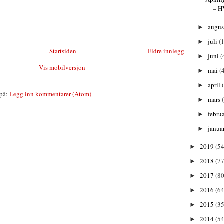
– 
augu
►
juli
(1
►
Startsiden
Eldre innlegg
juni
(
►
Vis mobilversjon
mai
(
►
april
►
på:
Legg inn kommentarer (Atom)
mars
►
febru
►
janua
►
2019
(54
►
2018
(77
►
2017
(80
►
2016
(64
►
2015
(35
►
2014
(54
►