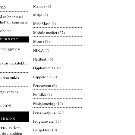
Memoz
(6)
2022
Miljø
(7)
I er 'en trussel
et' for kunstnere
MishMash
(1)
roboter
Mobile medier
(27)
TURNYTT
Moro
(17)
orer gjør oss
NDLA
(7)
Nettbrett
(5)
ktøy i arkitektur
Opphavsrett
(16)
Pappelonia
(2)
 den enkle
Personvern
(6)
engt vern av
Politikk
(7)
Posisjonering
(15)
en 2025
Presentasjoner
(24)
FERING
Programvare
(11)
pektiv av Tom
Prosjekter
(10)
å Høvikodden