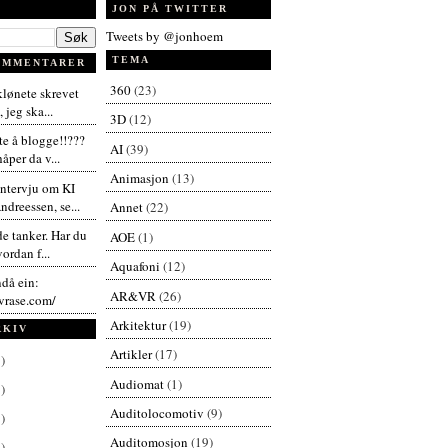
JON PÅ TWITTER
Tweets by @jonhoem
TEMA
OMMENTARER
360
(23)
 klønete skrevet
 jeg ska...
3D
(12)
te å blogge!!???
AI
(39)
åper da v...
Animasjon
(13)
intervju om KI
dreessen, se...
Annet
(22)
de tanker. Har du
AOE
(1)
vordan f...
Aquafoni
(12)
ndå ein:
AR&VR
(26)
vrase.com/
Arkitektur
(19)
RKIV
Artikler
(17)
)
Audiomat
(1)
)
Auditolocomotiv
(9)
)
Auditomosjon
(19)
)