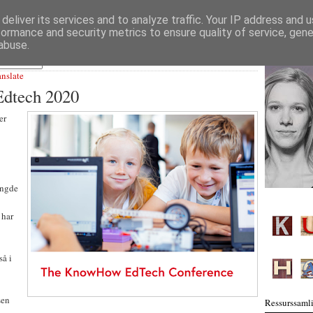
deliver its services and to analyze traffic. Your IP address and 
formance and security metrics to ensure quality of service, gen
abuse.
anslate
dtech 2020
er
engde
 har
så i
sen
Ressurssamli