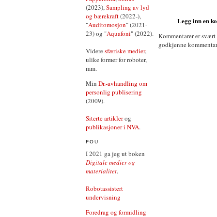
(2023),
Sampling av lyd
og bærekraft
(2022-),
Legg inn en 
"
Auditomosjon
" (2021-
23) og "
Aquafoni
" (2022).
Kommentarer er svært
godkjenne kommentarer 
Videre
sfæriske medier
,
ulike former for roboter,
mm.
Min
Dr.-avhandling om
personlig publisering
(2009).
Siterte artikler
og
publikasjoner i NVA
.
FOU
I 2021 ga jeg ut boken
Digitale medier og
materialitet
.
Robotassistert
undervisning
Foredrag og formidling