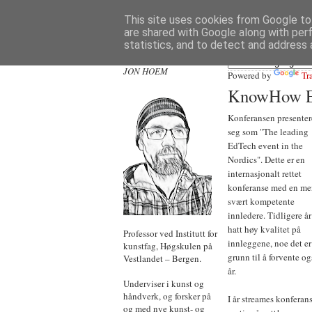
This site uses cookies from Google to 
are shared with Google along with per
statistics, and to detect and address 
JON HOEM
Powered by
Tr
KnowHow E
Konferansen presenter
seg som "The leading
EdTech event in the
Nordics". Dette er en
internasjonalt rettet
konferanse med en m
svært kompetente
innledere. Tidligere år
hatt høy kvalitet på
Professor ved Institutt for
innleggene, noe det er
kunstfag, Høgskulen på
grunn til å forvente og
Vestlandet – Bergen.
år.
Underviser i kunst og
håndverk, og forsker på
I år streames konferan
og med nye kunst- og