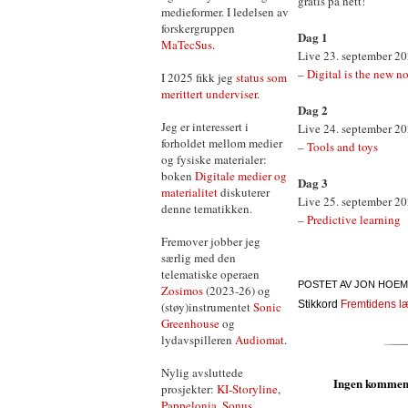
gratis på nett!
medieformer. I ledelsen av
forskergruppen
Dag 1
MaTecSus
.
Live 23. september 2
–
Digital is the new n
I 2025 fikk jeg
status som
merittert underviser
.
Dag 2
Jeg er interessert i
Live 24. september 2
forholdet mellom medier
–
Tools and toys
og fysiske materialer:
boken
Digitale medier og
Dag 3
materialitet
diskuterer
Live 25. september 2
denne tematikken.
–
Predictive learning
Fremover jobber jeg
særlig med den
telematiske operaen
POSTET AV
JON HOEM
Zosimos
(2023-26) og
Stikkord
Fremtidens l
(støy)instrumentet
Sonic
Greenhouse
og
lydavspilleren
Audiomat
.
Nylig avsluttede
Ingen kommen
prosjekter:
KI-Storyline
,
Pappelonia
,
Sonus