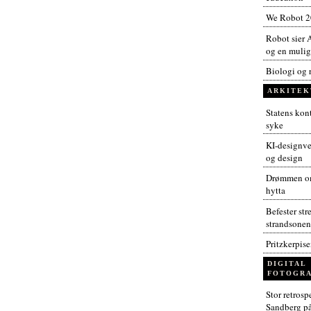
We Robot 
Robot sier A
og en muligh
Biologi og 
ARKITEK
Statens kont
syke
KI-designver
og design
Drømmen om
hytta
Befester str
strandsonen
Pritzkerpis
DIGITAL
FOTOGRA
Stor retros
Sandberg p