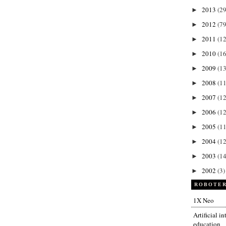
2013
(29
►
2012
(79
►
2011
(1
►
2010
(1
►
2009
(13
►
2008
(11
►
2007
(12
►
2006
(12
►
2005
(11
►
2004
(12
►
2003
(14
►
2002
(3)
►
ROBOTER
1X Neo
Artificial i
education