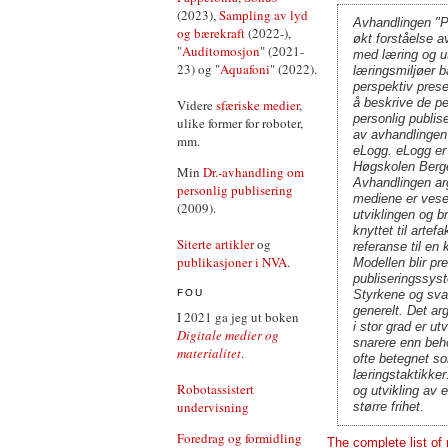
(2023),
Sampling av lyd
Avhandlingen "Pe
og bærekraft
(2022-),
økt forståelse a
"
Auditomosjon
" (2021-
med læring og u
23) og "
Aquafoni
" (2022).
læringsmiljøer b
perspektiv pres
å beskrive de pe
Videre
sfæriske medier
,
personlig publise
ulike former for roboter,
av avhandlingen 
mm.
eLogg. eLogg er 
Høgskolen Berge
Min
Dr.-avhandling om
Avhandlingen arg
personlig publisering
mediene er vesen
(2009).
utviklingen og b
knyttet til arte
Siterte artikler
og
referanse til e
publikasjoner i NVA
.
Modellen blir pr
publiseringssys
Styrkene og sva
FOU
generelt. Det a
I 2021 ga jeg ut boken
i stor grad er u
Digitale medier og
snarere enn beho
materialitet
.
ofte betegnet so
læringstaktikker
Robotassistert
og utvikling av 
undervisning
større frihet.
Foredrag og formidling
The complete list of