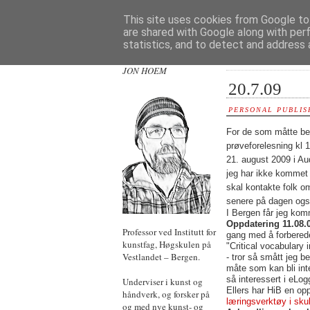
This site uses cookies from Google to 
are shared with Google along with per
statistics, and to detect and address 
JON HOEM
20.7.09
PERSONAL PUBLIS
For de som måtte bef
prøveforelesning kl 
21. august 2009 i Au
jeg har ikke kommet m
skal kontakte folk om
senere på dagen ogs
I Bergen får jeg kom
Oppdatering 11.08.
Professor ved Institutt for
gang med å forbere
kunstfag, Høgskulen på
"Critical vocabulary 
Vestlandet – Bergen.
- tror så smått jeg b
måte som kan bli int
så interessert i eLog
Underviser i kunst og
Ellers har HiB en o
håndverk, og forsker på
læringsverktøy i sku
og med nye kunst- og