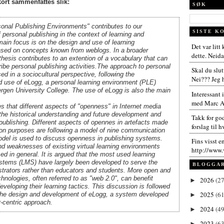
ort sammenfattes slik:
SØK
onal Publishing Environments" contributes to our
SISTE K
 personal publishing in the context of learning and
ain focus is on the design and use of learning
Det var litt
sed on concepts known from weblogs. In a broader
dette. Neida,
thesis contributes to an extention of a vocabulary that can
ibe personal publishing activities.The approach to personal
Skal du slut
sed in a sociocultural perspective, following the
Nei??? Jeg h
 use of eLogg, a personal learning environment (PLE)
rgen University College. The use of eLogg is also the main
Interessant 
med Marc An
s that different aspects of "openness" in Internet media
 the historical understanding and future development and
Takk for go
publishing. Different aspects of opennes in artefacts made
forslag til h
on purposes are following a model of nine communication
odel is used to discuss openness in publishing systems.
Fins visst e
d weaknesses of existing virtual learning environments
http://www.
ed in general. It is argued that the most used learning
ems (LMS) have largely been developed to serve the
BLOGGA
strators rather than educators and students. More open and
chnologies, often referred to as "web 2.0", can benefit
2026
(27
►
veloping their learning tactics. This discussion is followed
2025
(61
r the design and development of eLogg, a system developed
►
-centric approach.
2024
(49
►
2023
(63
►