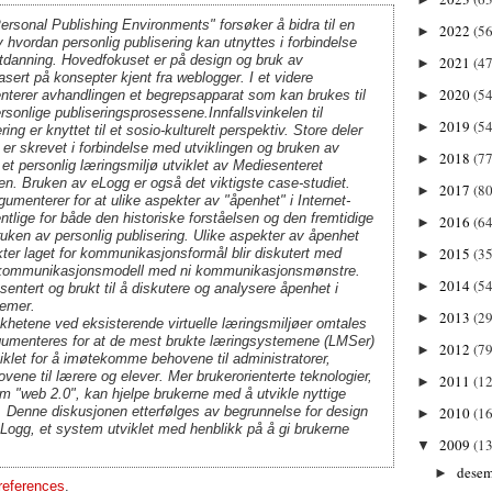
rsonal Publishing Environments" forsøker å bidra til en
2022
(56
►
v hvordan personlig publisering kan utnyttes i forbindelse
tdanning. Hovedfokuset er på design og bruk av
2021
(47
►
asert på konsepter kjent fra weblogger. I et videre
2020
(54
►
enterer avhandlingen et begrepsapparat som kan brukes til
rsonlige publiseringsprosessene.Innfallsvinkelen til
2019
(54
►
ring er knyttet til et sosio-kulturelt perspektiv. Store deler
er skrevet i forbindelse med utviklingen og bruken av
2018
(77
►
et personlig læringsmiljø utviklet av Mediesenteret
n. Bruken av eLogg er også det viktigste case-studiet.
2017
(80
►
umenterer for at ulike aspekter av "åpenhet" i Internet-
tlige for både den historiske forståelsen og den fremtidige
2016
(64
►
ruken av personlig publisering. Ulike aspekter av åpenhet
2015
(35
fakter laget for kommunikasjonsformål blir diskutert med
►
n kommunikasjonsmodell med ni kommunikasjonsmønstre.
2014
(54
►
esentert og brukt til å diskutere og analysere åpenhet i
temer.
2013
(29
►
khetene ved eksisterende virtuelle læringsmiljøer omtales
rgumenteres for at de mest brukte læringsystemene (LMSer)
2012
(79
►
tviklet for å imøtekomme behovene til administratorer,
vene til lærere og elever. Mer brukerorienterte teknologier,
2011
(1
►
m "web 2.0", kan hjelpe brukerne med å utvikle nyttige
. Denne diskusjonen etterfølges av begrunnelse for design
2010
(1
►
eLogg, et system utviklet med henblikk på å gi brukerne
2009
(13
▼
dese
►
 references
.