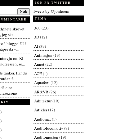
JON PÅ TWITTER
Tweets by @jonhoem
TEMA
OMMENTARER
360
(23)
 klønete skrevet
 jeg ska...
3D
(12)
te å blogge!!???
AI
(39)
åper da v...
Animasjon
(13)
intervju om KI
dreessen, se...
Annet
(22)
de tanker. Har du
AOE
(1)
vordan f...
Aquafoni
(12)
ndå ein:
AR&VR
(26)
vrase.com/
Arkitektur
(19)
RKIV
Artikler
(17)
)
Audiomat
(1)
)
Auditolocomotiv
(9)
)
Auditomosjon
(19)
)