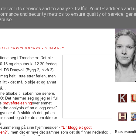
deliver its services and to analyze traffic. Your IP address and 
formance and security metrics to ensure quality of service, gen
abuse.
HING ENVIRONMENTS
- SUMMARY
inne seg i Trondheim: Det blir
10.15 og disputas kl 12.30 fredag
d. D3 Dragvoll (Bygg 2, nivå 3).
eg helt i rute etter ferien, men
 litt - det må jo skje et og annet
å...
me tilbake til saken noe senere.
09
: Det nærmer seg og jeg er i full
de
prøveforelesning
over emnet
in the analysis of an eLogg case"
egynner å få skikk på det, på en
eressant også for de som ikke er
g.
ppsummering på sine hjemmesider -
"Er blogg eit godt
Ressurssamli
len?"
, men det er mye det samme som det du finner nedenfor...