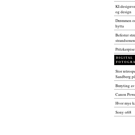
KI-designver
og design
Drømmen om
hytta
Befester str
strandsonen
Pritzkerpis
DIGITAL
FOTOGRA
Stor retros
Sandberg p
Brøyting av
Canon Powe
Hvor mye ka
Sony α68