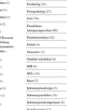
mber
(1)
Forskning
(41)
er
(1)
Fotografering
(27)
mber
(1)
FoU
(70)
st
(2)
Fremtidens
læringsomgivelser
(88)
)
Fremtidsutsikter
(42)
9 Personal
lishing
Friluft
(4)
ironments -
ma...
Generativ
(1)
Grafiske teknikker
(4)
1)
HiB
(6)
1)
HVL
(10)
(1)
Ideer
(5)
(1)
Informasjonsdesign
(3)
ar
(1)
Informasjonsfrihet
(16)
r
(1)
Informasjonskompetanse
(4)
)
Installasjoner
(13)