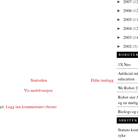
2007
(12
►
2006
(12
►
2005
(11
►
2004
(12
►
2003
(14
►
2002
(3)
►
ROBOTER
1X Neo
Artificial i
education
Startsiden
Eldre innlegg
We Robot 
Vis mobilversjon
Robot sier A
og en muligh
på:
Legg inn kommentarer (Atom)
Biologi og 
ARKITEK
Statens kont
syke