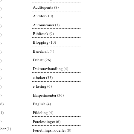
Auditopenta
(8)
)
Auditor
(10)
)
Automatoner
(3)
)
Bibliotek
(9)
)
Blogging
(10)
)
Bærekraft
(4)
)
Debatt
(26)
)
Doktoravhandling
(4)
)
e-bøker
(33)
)
e-læring
(6)
)
Eksperimenter
(36)
)
English
(4)
26)
61)
Fildeling
(4)
)
Forelesninger
(6)
mber
(1)
Forretningsmodeller
(8)