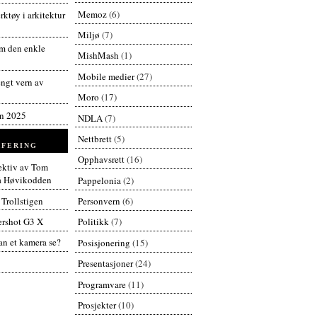
Memoz
(6)
ktøy i arkitektur
Miljø
(7)
 den enkle
MishMash
(1)
Mobile medier
(27)
engt vern av
Moro
(17)
en 2025
NDLA
(7)
Nettbrett
(5)
FERING
Opphavsrett
(16)
pektiv av Tom
å Høvikodden
Pappelonia
(2)
 Trollstigen
Personvern
(6)
rshot G3 X
Politikk
(7)
n et kamera se?
Posisjonering
(15)
Presentasjoner
(24)
Programvare
(11)
Prosjekter
(10)