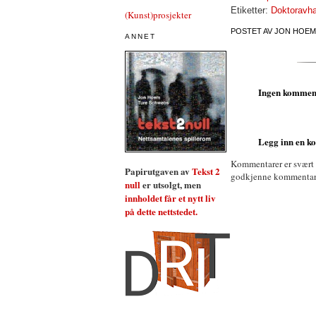
Etiketter:
Doktoravha
(Kunst)prosjekter
POSTET AV
JON HOEM
ANNET
Ingen kommen
Legg inn en 
Kommentarer er svært
Papirutgaven av
Tekst 2
godkjenne kommentarer 
null
er utsolgt, men
innholdet får et nytt liv
på dette nettstedet.