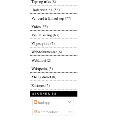
Tips og triks
(8)
Undervisning
(58)
Vel verd å få med seg
(77)
Video
(55)
Visualisering
(63)
Vågestykke
(7)
Webdokumentar
(6)
WebLibri
(2)
Wikipedia
(5)
Ytringsfrihet
(8)
Zosimos
(5)
ABONNER PÅ
Innlegg
Kommentarer