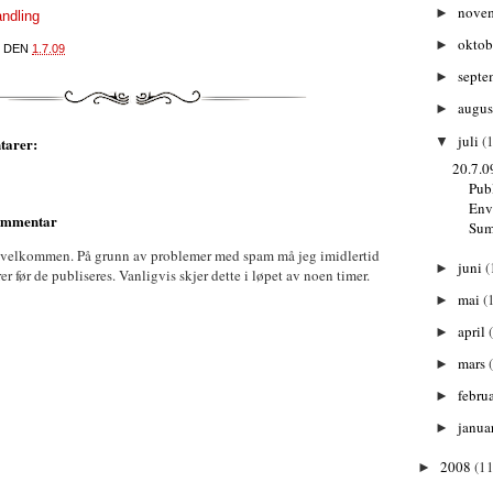
nove
►
ndling
oktob
►
DEN
1.7.09
septe
►
augu
►
juli
(1
▼
tarer:
20.7.0
Pub
Env
kommentar
Sum
 velkommen. På grunn av problemer med spam må jeg imidlertid
juni
(
►
før de publiseres. Vanligvis skjer dette i løpet av noen timer.
mai
(
►
april
►
mars
►
febru
►
janua
►
2008
(11
►