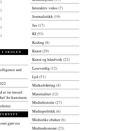
)
Interaktiv video
(7)
)
Journalistikk
(19)
)
Jus
(17)
)
KI
(53)
)
Koding
(8)
Kunst
(29)
 I SKOLEN
Kunst og håndverk
(22)
Leseverdig
(12)
ntelligence and
Lyd
(51)
2022
Markedsføring
(4)
I er 'en trussel
Materialitet
(12)
et' for kunstnere
Mediehistorie
(27)
roboter
Mediepolitikk
(6)
TURNYTT
Medierike ebøker
(6)
orer gjør oss
Medieøkonomi
(23)