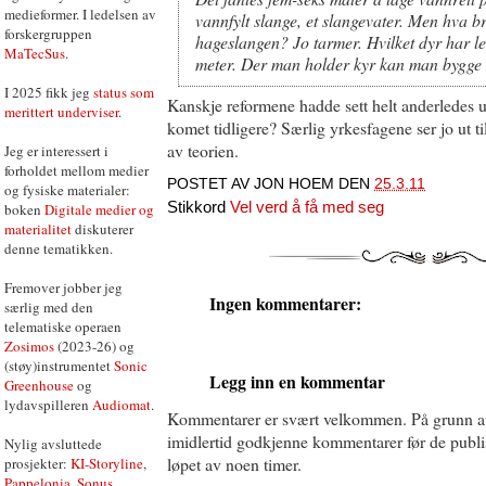
medieformer. I ledelsen av
vannfylt slange, et slangevater. Men hva b
forskergruppen
hageslangen? Jo tarmer. Hvilket dyr har le
MaTecSus
.
meter. Der man holder kyr kan man bygge et 
I 2025 fikk jeg
status som
Kanskje reformene hadde sett helt anderledes 
merittert underviser
.
komet tidligere? Særlig yrkesfagene ser jo ut ti
av teorien.
Jeg er interessert i
forholdet mellom medier
POSTET AV
JON HOEM
DEN
25.3.11
og fysiske materialer:
Stikkord
Vel verd å få med seg
boken
Digitale medier og
materialitet
diskuterer
denne tematikken.
Fremover jobber jeg
Ingen kommentarer:
særlig med den
telematiske operaen
Zosimos
(2023-26) og
(støy)instrumentet
Sonic
Legg inn en kommentar
Greenhouse
og
lydavspilleren
Audiomat
.
Kommentarer er svært velkommen. På grunn a
imidlertid godkjenne kommentarer før de publise
Nylig avsluttede
løpet av noen timer.
prosjekter:
KI-Storyline
,
Pappelonia
,
Sonus