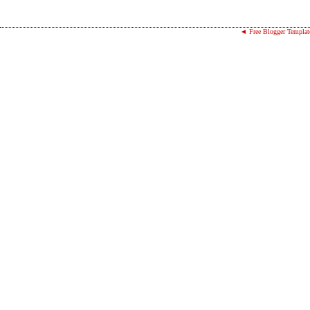
◄ Free Blogger Templat