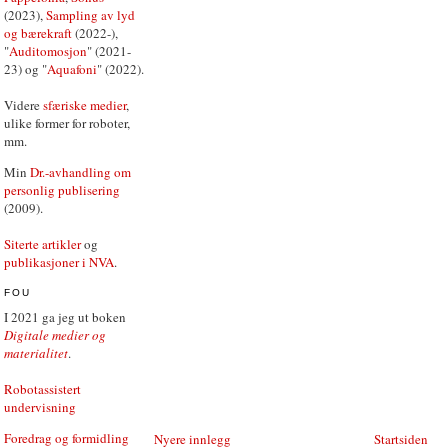
(2023),
Sampling av lyd
og bærekraft
(2022-),
"
Auditomosjon
" (2021-
23) og "
Aquafoni
" (2022).
Videre
sfæriske medier
,
ulike former for roboter,
mm.
Min
Dr.-avhandling om
personlig publisering
(2009).
Siterte artikler
og
publikasjoner i NVA
.
FOU
I 2021 ga jeg ut boken
Digitale medier og
materialitet
.
Robotassistert
undervisning
Foredrag og formidling
Nyere innlegg
Startsiden