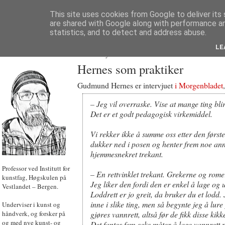
This site uses cookies from Google to deliver its 
are shared with Google along with performance an
statistics, and to detect and address abuse.
LE
JON HOEM
Powered by
Translate
Hernes som praktiker
Gudmund Hernes er intervjuet
i Morgenbladet
– Jeg vil overraske. Vise at mange ting bli
Det er et godt pedagogisk virkemiddel.
Vi rekker ikke å summe oss etter den først
dukker ned i posen og henter frem noe ann
hjemmesnekret trekant.
Professor ved Institutt for
– En rettvinklet trekant. Grekerne og rome
kunstfag, Høgskulen på
Jeg liker den fordi den er enkel å lage og 
Vestlandet – Bergen.
Loddrett er jo greit, da bruker du et lodd.
inne i slike ting, men så begynte jeg å lur
Underviser i kunst og
håndverk, og forsker på
gjøres vannrett, altså før de fikk disse kik
og med nye kunst- og
Det fantes fem-seks måter å lage vannrett 