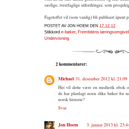
særlige, tverrfaglige utfordringer, som prosjek
Fagstoffet vil (som vanlig) bli publisert åpent på
POSTET AV
JON HOEM
DEN
17.12.12
Stikkord
e-bøker
,
Fremtidens læringsomgivel
Undervisning
2 kommentarer:
Michael
31. desember 2012 kl. 21:09
Hei vil dette være en medierik ebok
de har planlagt noen slike bøker for 
norsk historie?
Svar
Jon Hoem
3. januar 2013 kl. 23:4