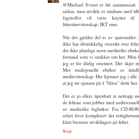
@Michael Svaret er litt sammensatt.
sådan, men utvikle et studium med tilh
fagstoffet vil være knyttet til
litteraturvitenskap, IKT mm.
Når det gjelder del to av spørsmålet:
ikke har tilstrekkelig oversikt over felt
det ikke planlagt noen medierike ebøker 
forstand som vi snakker om her. Men h
jeg er for dårlig orientert. Det skjer
Mer tradisjonelle ebøker er imidl
medievitenskap. Her kjenner jeg i alle fa
at jeg tar sjansen på å "blåse" dette her.
Det er jo ellers åpenbart at nettopp 
de feltene som jobber med audiovisuell
av medierike fagbøker. Fra CD-ROM-e
erfart hvor komplisert det rettighets
klart bremser utviklingen på feltet.
Svar