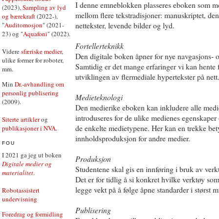
I denne emneblokken plasseres eboken som med
(2023),
Sampling av lyd
mellom flere tekstradisjoner: manuskriptet, den 
og bærekraft
(2022-),
nettekster, levende bilder og lyd.
"
Auditomosjon
" (2021-
23) og "
Aquafoni
" (2022).
Fortellerteknikk
Videre
sfæriske medier
,
Den digitale boken åpner for nye navgasjons- 
ulike former for roboter,
Samtidig er det mange erfaringer vi kan hente 
mm.
utviklingen av flermediale hypertekster på nett
Min
Dr.-avhandling om
personlig publisering
Medieteknologi
(2009).
Den medierike eboken kan inkludere alle med
introduseres for de ulike medienes egenskaper og
Siterte artikler
og
de enkelte medietypene. Her kan en trekke bet
publikasjoner i NVA
.
innholdsproduksjon for andre medier.
FOU
I 2021 ga jeg ut boken
Produksjon
Digitale medier og
Studentene skal gis en innføring i bruk av ver
materialitet
.
Det er for tidlig å si konkret hvilke verktøy som 
legge vekt på å følge åpne standarder i størst m
Robotassistert
undervisning
Publisering
Foredrag og formidling