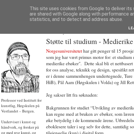
This site uses cookies from Google to deliver its 
are shared with Google along with performance an
statistics, and to detect and address abuse.
LE
JON HOEM
Powered by
Translate
Støtte til studium - Medierik
Norgesuniversitetet
har gitt penger til 15 prosje
som jeg har vært primus motor for: et studium 
medierike ebøker". Dette skal bli et nettbasert 
for oss analyse, teknikk og design, spesifikt re
er i denne sammenhengen undertegnede, Ture
HiB), Pål Aam (Høgskulen i Volda) og Jill Ret
Jeg sakser litt fra søknaden:
Professor ved Institutt for
kunstfag, Høgskulen på
Bakgrunnen for studiet “Utvikling av medierike
Vestlandet – Bergen.
kan regne med at bruken av ebøker, som lærem
øke betydelig i de kommende årene. Utbredelse
Underviser i kunst og
eboklesere taler i seg selv for dette, samtidig 
håndverk, og forsker på
tilgjengelig (kun) i digital form.
og med nye kunst- og