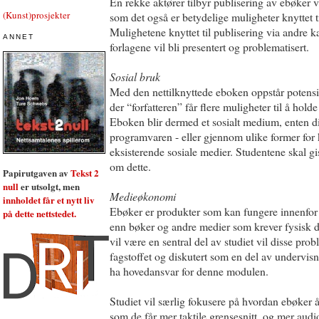
En rekke aktører tilbyr publisering av ebøker v
(Kunst)prosjekter
som det også er betydelige muligheter knyttet t
Mulighetene knyttet til publisering via andre k
ANNET
forlagene vil bli presentert og problematisert.
Sosial bruk
Med den nettilknyttede eboken oppstår potensiel
der “forfatteren” får flere muligheter til å hol
Eboken blir dermed et sosialt medium, enten d
programvaren - eller gjennom ulike former for 
eksisterende sosiale medier. Studentene skal 
om dette.
Papirutgaven av
Tekst 2
null
er utsolgt, men
Medieøkonomi
innholdet får et nytt liv
Ebøker er produkter som kan fungere innenfo
på dette nettstedet.
enn bøker og andre medier som krever fysisk di
vil være en sentral del av studiet vil disse probl
fagstoffet og diskutert som en del av undervi
ha hovedansvar for denne modulen.
Studiet vil særlig fokusere på hvordan ebøker åp
som de får mer taktile grensesnitt, og mer audi