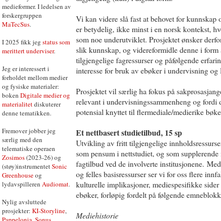
medieformer. I ledelsen av
forskergruppen
Vi kan videre slå fast at behovet for kunnskap
MaTecSus
.
er betydelig, ikke minst i en norsk kontekst, hvo
som noe underutviklet. Prosjektet ønsker derfo
I 2025 fikk jeg
status som
slik kunnskap, og videreformidle denne i form 
merittert underviser
.
tilgjengelige fagressurser og påfølgende erfari
Jeg er interessert i
interesse for bruk av ebøker i undervisning og 
forholdet mellom medier
og fysiske materialer:
Prosjektet vil særlig ha fokus på sakprosasjange
boken
Digitale medier og
relevant i undervisningssammenheng og fordi d
materialitet
diskuterer
potensial knyttet til flermediale/medierike bøke
denne tematikken.
Fremover jobber jeg
Et nettbasert studietilbud, 15 sp
særlig med den
Utvikling av fritt tilgjengelige innholdsressur
telematiske operaen
som pensum i nettstudiet, og som supplerende m
Zosimos
(2023-26) og
fagtilbud ved de involverte institusjonene. Med
(støy)instrumentet
Sonic
og felles basisressurser ser vi for oss flere innfa
Greenhouse
og
kulturelle implikasjoner, mediespesifikke sid
lydavspilleren
Audiomat
.
ebøker, forløpig fordelt på følgende emneblokk
Nylig avsluttede
prosjekter:
KI-Storyline
,
Mediehistorie
Pappelonia
,
Sonus