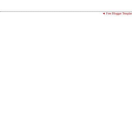
◄ Free Blogger Templat