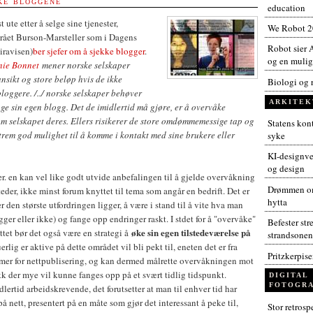
KKE BLOGGENE
education
t ute etter å selge sine tjenester,
We Robot 
yrået Burson-Marsteller som i Dagens
Robot sier A
iravisen)
ber sjefer om å sjekke blogger
.
og en muligh
nie Bonnet
mener norske selskaper
ansikt og store beløp hvis de ikke
Biologi og 
oggere. /../ norske selskaper behøver
ARKITEK
ge sin egen blogg. Det de imidlertid må gjøre, er å overvåke
om selskapet deres. Ellers risikerer de store omdømmemessige tap og
Statens kont
trem god mulighet til å komme i kontakt med sine brukere eller
syke
KI-designver
og design
r. en kan vel like godt utvide anbefalingen til å gjelde overvåkning
Drømmen om
teder, ikke minst forum knyttet til tema som angår en bedrift. Det er
hytta
 den største utfordringen ligger, å være i stand til å vite hva man
ger eller ikke) og fange opp endringer raskt. I stdet for å "overvåke"
Befester str
øke sin egen tilstedeværelse på
ttet bør det også være en strategi å
strandsonen
rlig er aktive på dette området vil bli pekt til, eneten det er fra
Pritzkerpis
rmer for nettpublisering, og kan dermed målrette overvåkningen mot
ikk der mye vil kunne fanges opp på et svært tidlig tidspunkt.
DIGITAL
FOTOGRA
ertid arbeidskrevende, det forutsetter at man til enhver tid har
 nett, presentert på en måte som gjør det interessant å peke til,
Stor retros