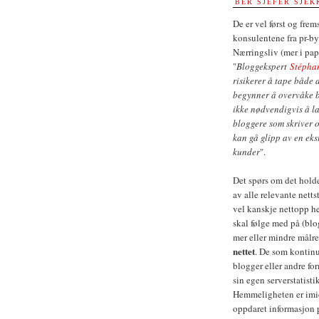
BER SJEFER SJE
De er vel først og frems
konsulentene fra pr-b
Nærringsliv (mer i pap
"
Bloggekspert
Stépha
risikerer å tape både 
begynner å overvåke bl
ikke nødvendigvis å la
bloggere som skriver 
kan gå glipp av en eks
kunder
".
Det spørs om det holde
av alle relevante netts
vel kanskje nettopp her
skal følge med på (blog
mer eller mindre målre
nettet
. De som kontinue
blogger eller andre fo
sin egen serverstatist
Hemmeligheten er imidl
oppdaret informasjon på