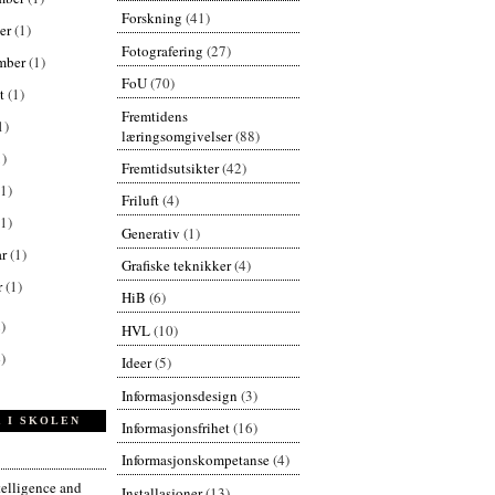
Forskning
(41)
er
(1)
Fotografering
(27)
mber
(1)
FoU
(70)
st
(1)
Fremtidens
1)
læringsomgivelser
(88)
1)
Fremtidsutsikter
(42)
(1)
Friluft
(4)
(1)
Generativ
(1)
ar
(1)
Grafiske teknikker
(4)
r
(1)
HiB
(6)
)
HVL
(10)
)
Ideer
(5)
Informasjonsdesign
(3)
 I SKOLEN
Informasjonsfrihet
(16)
Informasjonskompetanse
(4)
ntelligence and
Installasjoner
(13)