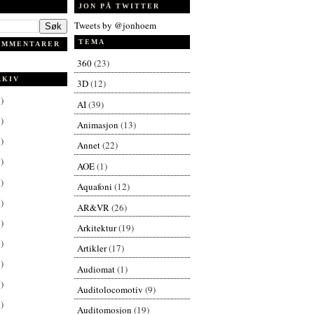
JON PÅ TWITTER
Tweets by @jonhoem
TEMA
OMMENTARER
360
(23)
RKIV
3D
(12)
)
AI
(39)
)
Animasjon
(13)
)
Annet
(22)
)
AOE
(1)
)
Aquafoni
(12)
)
AR&VR
(26)
)
Arkitektur
(19)
)
Artikler
(17)
)
Audiomat
(1)
)
Auditolocomotiv
(9)
)
Auditomosjon
(19)