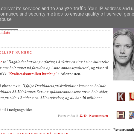
deliver its services and to analyze traffic. Your IP address and 
formance and security metrics to ensure quality of service, gen
abuse.
anslate
OLLERT HUMBUG
er
at "
Dagbladet har lang erfaring i å skrive en ting i sine kulturelle
 og noe helt annet på forsiden og i sine annonsepolicies
", og viser til
onikk
"Kvalitetskontrollert humbug"
i Aftenposten.
å økonomvis: "
I følge Dagbladets priskalkulator koster en helside
bladet 83.500 kroner. Sex- og spåkoneannonsene tar to hele sider,
tto pr. side x 2 sider x ca. 350 utgivelser, og du har 56 millioner
til i nedgangstider....
Postet av Jon @
22:40
-
0 kommentarer
Ressurssamli