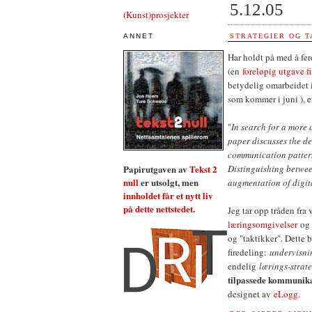
5.12.05
(Kunst)prosjekter
STRATEGIER OG T
ANNET
Har holdt på med å fe
(en
foreløpig utgave f
betydelig omarbeidet i 
som kommer i juni ), e
"
In search for a more 
paper discusses the de
communication pattern
Distinguishing between
Papirutgaven av
Tekst 2
null
er utsolgt, men
augmentation of digita
innholdet får et nytt liv
på dette nettstedet.
Jeg tar opp tråden fra
læringsomgivelser
og 
og "taktikker". Dette b
firedeling:
undervisni
endelig
lærings-strat
tilpassede kommunik
designet av
eLogg
.