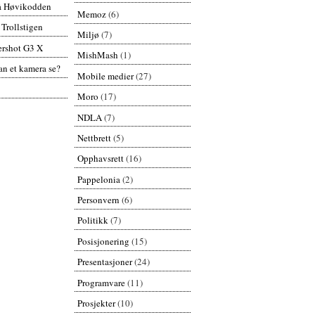
å Høvikodden
Memoz
(6)
 Trollstigen
Miljø
(7)
rshot G3 X
MishMash
(1)
n et kamera se?
Mobile medier
(27)
Moro
(17)
NDLA
(7)
Nettbrett
(5)
Opphavsrett
(16)
Pappelonia
(2)
Personvern
(6)
Politikk
(7)
Posisjonering
(15)
Presentasjoner
(24)
Programvare
(11)
Prosjekter
(10)