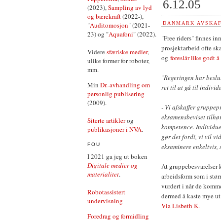
6.12.05
(2023),
Sampling av lyd
og bærekraft
(2022-),
DANMARK AVSKAF
"
Auditomosjon
" (2021-
23) og "
Aquafoni
" (2022).
"Free riders" finnes in
prosjektarbeid ofte sk
Videre
sfæriske medier
,
og
foreslår like godt
ulike former for roboter,
mm.
"
Regeringen har beslut
Min
Dr.-avhandling om
ret til at gå til indivi
personlig publisering
(2009).
- Vi afskaffer gruppep
eksamensbeviset tilhør
Siterte artikler
og
kompetence. Individuel
publikasjoner i NVA
.
gør det fordi, vi vil v
FOU
eksaminere enkeltvis, 
I 2021 ga jeg ut boken
Digitale medier og
At gruppebesvarelser k
materialitet
.
arbeidsform som i størr
vurdert i når de kommer
Robotassistert
dermed å kaste mye u
undervisning
Via Lisbeth K.
Foredrag og formidling