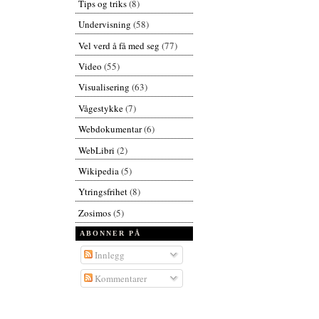
Tips og triks
(8)
Undervisning
(58)
Vel verd å få med seg
(77)
Video
(55)
Visualisering
(63)
Vågestykke
(7)
Webdokumentar
(6)
WebLibri
(2)
Wikipedia
(5)
Ytringsfrihet
(8)
Zosimos
(5)
ABONNER PÅ
Innlegg
Kommentarer