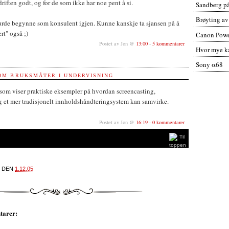
riften godt, og for de som ikke har noe pent å si.
Sandberg p
Brøyting av
de begynne som konsulent igjen. Kunne kanskje ta sjansen på å
t" også ;)
Canon Powe
Postet av Jon @
13:00
-
5 kommentarer
Hvor mye ka
Sony α68
OM BRUKSMÅTER I UNDERVISNING
som viser praktiske eksempler på hvordan screencasting,
g et mer tradisjonelt innholdshåndteringsystem kan samvirke.
Postet av Jon @
16:19
-
0 kommentarer
DEN
1.12.05
tarer: