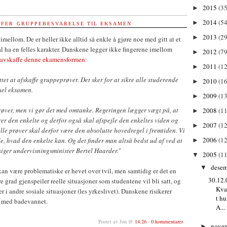
2015
(35
►
2014
(54
►
FER GRUPPEBESVARELSE TIL EKSAMEN
2013
(29
►
nimellom. De er heller ikke alltid så enkle å gjøre noe med gitt at et
al ha en felles karakter. Danskene legger ikke fingerene imellom
2012
(79
►
 å avskaffe denne ekamensformen
:
2011
(1
►
tet at afskaffe gruppeprøver. Det sker for at sikre alle studerende
2010
(1
►
duel eksamen.
2009
(13
►
røver, men vi gør det med omtanke. Regeringen lægger vægt på, at
2008
(11
►
er den enkelte og derfor også skal afspejle den enkeltes viden og
2007
(12
►
le prøver skal derfor være den absolutte hovedregel i fremtiden. Vi
2006
(12
ide, hvad den enkelte kan. Og det finder man altså bedst ud af ved at
►
siger undervisningsminister Bertel Haarder.
"
2005
(11
▼
dese
▼
an være problematiske er hevet over tvil, men samtidig er det en
30.12.
e grad gjenspeiler reelle situasjoner som studentene vil bli satt, og
Kva
 i andre sosiale situasjoner (les yrkeslivet). Danskene risikerer
t h
t med badevannet.
A...
Postet av Jon @
14:26
-
0 kommentarer
nove
►