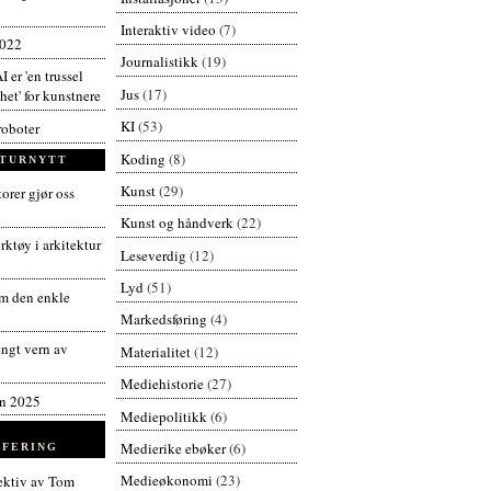
Interaktiv video
(7)
2022
Journalistikk
(19)
I er 'en trussel
Jus
(17)
et' for kunstnere
KI
(53)
roboter
Koding
(8)
TURNYTT
Kunst
(29)
orer gjør oss
Kunst og håndverk
(22)
ktøy i arkitektur
Leseverdig
(12)
Lyd
(51)
 den enkle
Markedsføring
(4)
engt vern av
Materialitet
(12)
Mediehistorie
(27)
en 2025
Mediepolitikk
(6)
Medierike ebøker
(6)
FERING
Medieøkonomi
(23)
pektiv av Tom