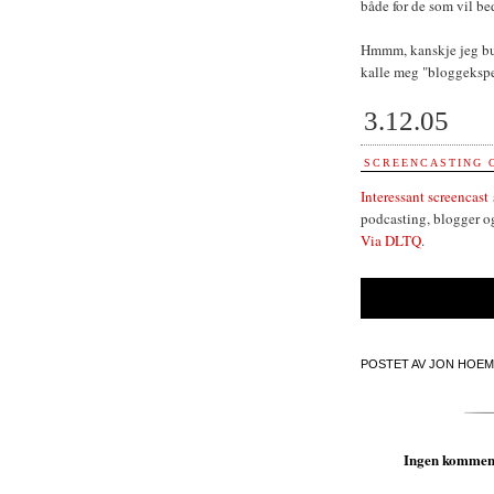
både for de som vil bed
Hmmm, kanskje jeg bur
kalle meg "bloggeksper
3.12.05
SCREENCASTING 
Interessant screencast
podcasting, blogger o
Via DLTQ
.
POSTET AV
JON HOEM
Ingen kommen