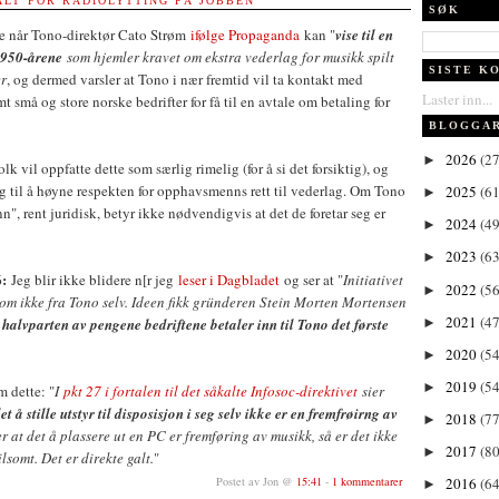
ALT FOR RADIOLYTTING PÅ JOBBEN
SØK
nde når Tono-direktør Cato Strøm
ifølge Propaganda
kan "
vise til en
1950-årene
som hjemler kravet om ekstra vederlag for musikk spilt
SISTE K
er
, og dermed varsler at Tono i nær fremtid vil ta kontakt med
Laster inn...
små og store norske bedrifter for få til en avtale om betaling for
BLOGGA
2026
(27
►
folk vil oppfatte dette som særlig rimelig (for å si det forsiktig), og
ag til å høyne respekten for opphavsmenns rett til vederlag. Om Tono
2025
(61
►
n", rent juridisk, betyr ikke nødvendigvis at det de foretar seg er
2024
(49
►
2023
(63
►
:
Jeg blir ikke blidere n[r jeg
leser i Dagbladet
og ser at "
Initiativet
2022
(56
►
om ikke fra Tono selv. Ideen fikk gründeren Stein Morten Mortensen
2021
(47
►
 halvparten av pengene bedriftene betaler inn til Tono det første
2020
(54
►
2019
(54
►
 dette: "
I
pkt 27 i fortalen til det såkalte Infosoc-direktivet
sier
et å stille utstyr til disposisjon i seg selv ikke er en fremfrøirng av
2018
(77
►
 at det å plassere ut en PC er fremføring av musikk, så er det ikke
2017
(80
►
lsomt. Det er direkte galt.
"
Postet av Jon @
15:41
-
1 kommentarer
2016
(64
►