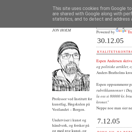
This site uses cookies from Google to 
are shared with Google along with per
statistics, and to detect and address 
JON HOEM
Powered by
Tr
30.12.05
KVALITETSKONTR
Espen Andersen skriv
og politiske artikler,
Anders Bratholms kr
Espen oppsummerer p
rubrikkannonser i Dag
la oss si 80000 kr. bru
Professor ved Institutt for
kroner.
"
kunstfag, Høgskulen på
Neppe noe man sier nei 
Vestlandet – Bergen.
7.12.05
Underviser i kunst og
håndverk, og forsker på
og med nye kunst- og