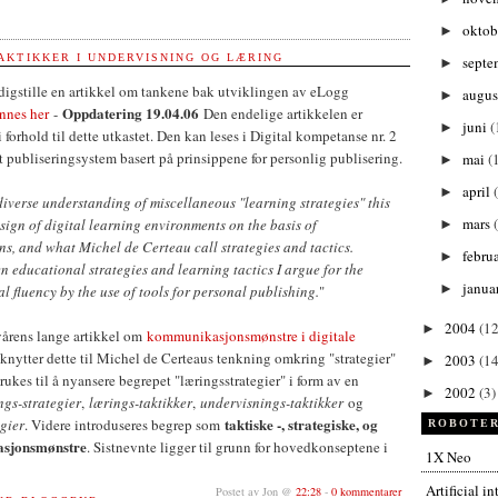
oktob
►
AKTIKKER I UNDERVISNING OG LÆRING
septe
►
rdigstille en artikkel om tankene bak utviklingen av eLogg
augu
►
Oppdatering 19.04.06
innes her
-
Den endelige artikkelen er
juni
(
►
forhold til dette utkastet. Den kan leses i Digital kompetanse nr. 2
t publiseringsystem basert på prinsippene for personlig publisering.
mai
(
►
april
►
diverse understanding of miscellaneous "learning strategies" this
mars
sign of digital learning environments on the basis of
►
s, and what Michel de Certeau call strategies and tactics.
febru
►
 educational strategies and learning tactics I argue for the
janua
►
l fluency by the use of tools for personal publishing.
"
2004
(12
►
 vårens lange artikkel om
kommunikasjonsmønstre i digitale
knytter dette til Michel de Certeaus tenkning omkring "strategier"
2003
(14
►
rukes til å nyansere begrepet "læringsstrategier" i form av en
2002
(3)
►
ngs-strategier
,
lærings-taktikker
,
undervisnings-taktikker
og
taktiske -, strategiske, og
egier
. Videre introduseres begrep som
ROBOTER
asjonsmønstre
. Sistnevnte ligger til grunn for hovedkonseptene i
1X Neo
Artificial i
Postet av Jon @
22:28
-
0 kommentarer