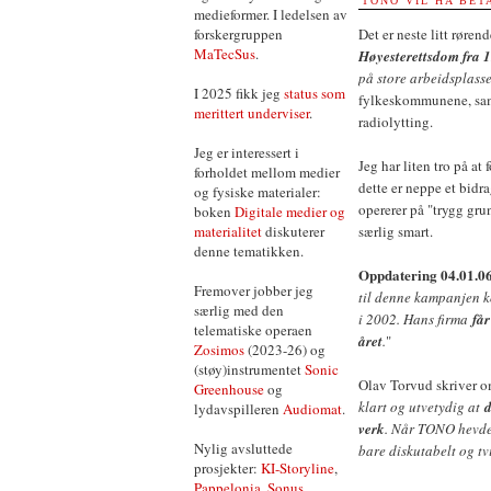
TONO VIL HA BET
medieformer. I ledelsen av
forskergruppen
Det er neste litt røre
MaTecSus
.
Høyesterettsdom fra 
på store arbeidsplass
I 2025 fikk jeg
status som
fylkeskommunene, samt 
merittert underviser
.
radiolytting.
Jeg er interessert i
Jeg har liten tro på at 
forholdet mellom medier
dette er neppe et bidr
og fysiske materialer:
opererer på "trygg grun
boken
Digitale medier og
materialitet
diskuterer
særlig smart.
denne tematikken.
Oppdatering 04.01.06
Fremover jobber jeg
til denne kampanjen k
særlig med den
i 2002. Hans firma
får
telematiske operaen
året
.
"
Zosimos
(2023-26) og
(støy)instrumentet
Sonic
Olav Torvud skriver om
Greenhouse
og
klart og utvetydig at
d
lydavspilleren
Audiomat
.
verk
. Når TONO hevder
Nylig avsluttede
bare diskutabelt og tvi
prosjekter:
KI-Storyline
,
Pappelonia
,
Sonus