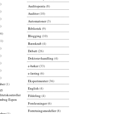
)
Auditopenta
(8)
)
Auditor
(10)
)
Automatoner
(3)
)
Bibliotek
(9)
26)
Blogging
(10)
61)
Bærekraft
(4)
)
Debatt
(26)
)
Doktoravhandling
(4)
)
e-bøker
(33)
)
e-læring
(6)
)
Eksperimenter
(36)
mber
(1)
English
(4)
05
litetskontroller
Fildeling
(4)
umbug Espen
Forelesninger
(6)
Forretningsmodeller
(8)
mber
(1)