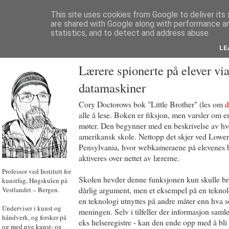
This site uses cookies from Google to deliver its 
are shared with Google along with performance an
statistics, and to detect and address abuse.
LE
JON HOEM
Lærere spionerte på elever vi
datamaskiner
Cory Doctorows bok "Little Brother" (les om
d
alle å lese. Boken er fiksjon, men varsler om e
møter. Den begynner med en beskrivelse av hv
amerikansk skole. Nettopp det skjer ved Lowe
Pensylvania, hvor webkameraene på elevenes
aktiveres over nettet av lærerne.
Professor ved Institutt for
Skolen hevder denne funksjonen kun skulle bru
kunstfag, Høgskulen på
dårlig argument, men et eksempel på en teknol
Vestlandet – Bergen.
en teknologi utnyttes på andre måter enn hva 
Underviser i kunst og
meningen. Selv i tilfeller der informasjon samle
håndverk, og forsker på
eks helseregistre - kan den ende opp med å bli
og med nye kunst- og