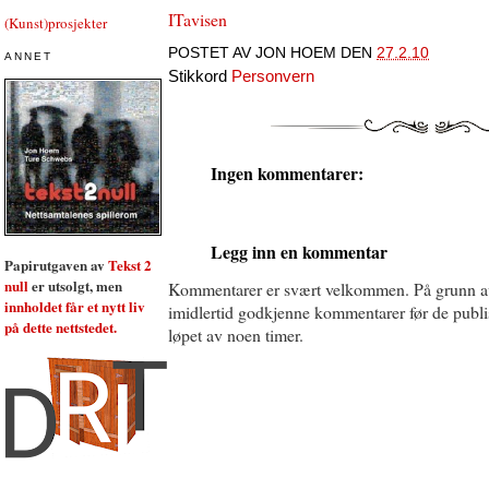
ITavisen
(Kunst)prosjekter
POSTET AV
JON HOEM
DEN
27.2.10
ANNET
Stikkord
Personvern
Ingen kommentarer:
Legg inn en kommentar
Papirutgaven av
Tekst 2
null
er utsolgt, men
Kommentarer er svært velkommen. På grunn a
innholdet får et nytt liv
imidlertid godkjenne kommentarer før de publise
på dette nettstedet.
løpet av noen timer.