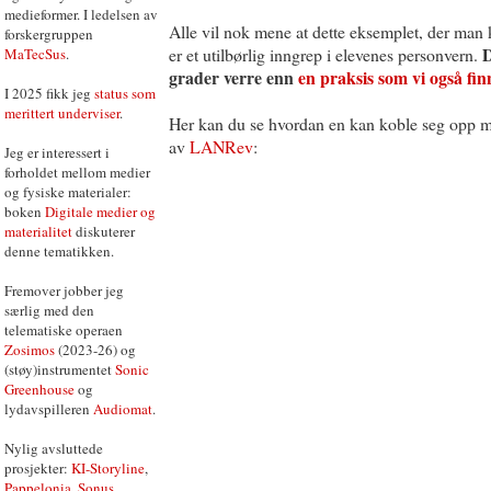
medieformer. I ledelsen av
Alle vil nok mene at dette eksemplet, der man
forskergruppen
D
er et utilbørlig inngrep i elevenes personvern.
MaTecSus
.
grader verre enn
en praksis som vi også fin
I 2025 fikk jeg
status som
merittert underviser
.
Her kan du se hvordan en kan koble seg opp m
av
LANRev
:
Jeg er interessert i
forholdet mellom medier
og fysiske materialer:
boken
Digitale medier og
materialitet
diskuterer
denne tematikken.
Fremover jobber jeg
særlig med den
telematiske operaen
Zosimos
(2023-26) og
(støy)instrumentet
Sonic
Greenhouse
og
lydavspilleren
Audiomat
.
Nylig avsluttede
prosjekter:
KI-Storyline
,
Pappelonia
,
Sonus