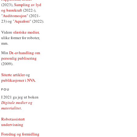
(2023),
Sampling av lyd
og bærekraft
(2022-),
"
Auditomosjon
" (2021-
23) og "
Aquafoni
" (2022).
Videre
sfæriske medier
,
ulike former for roboter,
mm.
Min
Dr.-avhandling om
personlig publisering
(2009).
Siterte artikler
og
publikasjoner i NVA
.
FOU
I 2021 ga jeg ut boken
Digitale medier og
materialitet
.
Robotassistert
undervisning
Foredrag og formidling