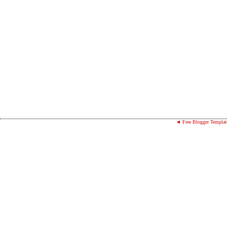
◄ Free Blogger Templat