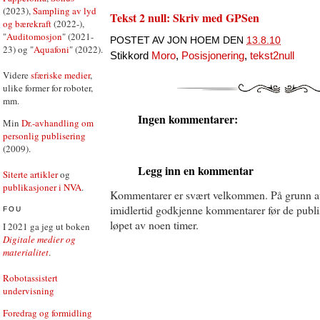
(2023),
Sampling av lyd
Tekst 2 null: Skriv med GPSen
og bærekraft
(2022-),
"
Auditomosjon
" (2021-
POSTET AV
JON HOEM
DEN
13.8.10
23) og "
Aquafoni
" (2022).
Stikkord
Moro
,
Posisjonering
,
tekst2null
Videre
sfæriske medier
,
ulike former for roboter,
mm.
Ingen kommentarer:
Min
Dr.-avhandling om
personlig publisering
(2009).
Legg inn en kommentar
Siterte artikler
og
publikasjoner i NVA
.
Kommentarer er svært velkommen. På grunn a
imidlertid godkjenne kommentarer før de publise
FOU
løpet av noen timer.
I 2021 ga jeg ut boken
Digitale medier og
materialitet
.
Robotassistert
undervisning
Foredrag og formidling