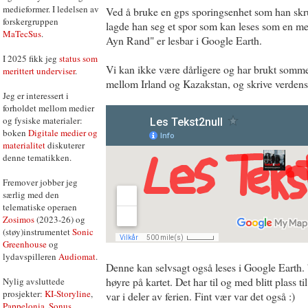
medieformer. I ledelsen av
Ved å bruke en gps sporingsenhet som han skru
forskergruppen
lagde han seg et spor som kan leses som en 
MaTecSus
.
Ayn Rand" er lesbar i Google Earth.
I 2025 fikk jeg
status som
Vi kan ikke være dårligere og har brukt sommerf
merittert underviser
.
mellom Irland og Kazakstan, og skrive verdens "
Jeg er interessert i
forholdet mellom medier
og fysiske materialer:
boken
Digitale medier og
materialitet
diskuterer
denne tematikken.
Fremover jobber jeg
særlig med den
telematiske operaen
Zosimos
(2023-26) og
(støy)instrumentet
Sonic
Greenhouse
og
lydavspilleren
Audiomat
.
Denne kan selvsagt også leses i Google Earth. b
høyre på kartet. Det har til og med blitt plass til
Nylig avsluttede
prosjekter:
KI-Storyline
,
var i deler av ferien. Fint vær var det også :)
Pappelonia
,
Sonus