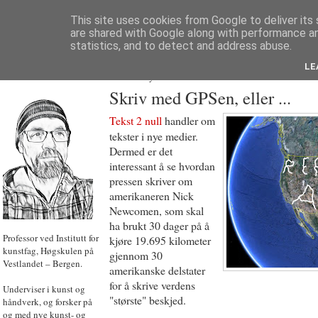
This site uses cookies from Google to deliver its 
are shared with Google along with performance an
statistics, and to detect and address abuse.
LE
JON HOEM
Powered by
Translate
Skriv med GPSen, eller ...
Tekst 2 null
handler om
tekster i nye medier.
Dermed er det
interessant å se hvordan
pressen skriver om
amerikaneren Nick
Newcomen, som skal
ha brukt 30 dager på å
Professor ved Institutt for
kjøre 19.695 kilometer
kunstfag, Høgskulen på
gjennom 30
Vestlandet – Bergen.
amerikanske delstater
for å skrive verdens
Underviser i kunst og
"største" beskjed.
håndverk, og forsker på
og med nye kunst- og