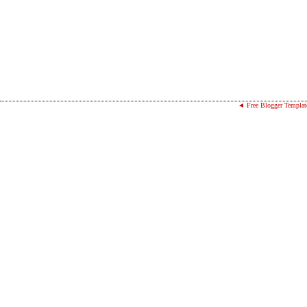
◄ Free Blogger Templat