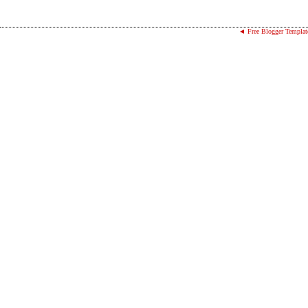
◄ Free Blogger Templat