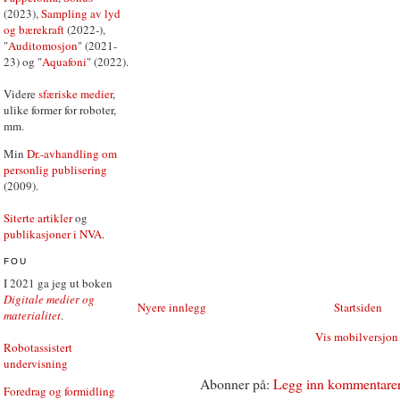
(2023),
Sampling av lyd
og bærekraft
(2022-),
"
Auditomosjon
" (2021-
23) og "
Aquafoni
" (2022).
Videre
sfæriske medier
,
ulike former for roboter,
mm.
Min
Dr.-avhandling om
personlig publisering
(2009).
Siterte artikler
og
publikasjoner i NVA
.
FOU
I 2021 ga jeg ut boken
Digitale medier og
Nyere innlegg
Startsiden
materialitet
.
Vis mobilversjon
Robotassistert
undervisning
Abonner på:
Legg inn kommentare
Foredrag og formidling