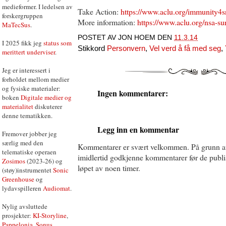
medieformer. I ledelsen av
Take Action:
https://www.aclu.org/immunity4
forskergruppen
More information:
https://www.aclu.org/nsa-su
MaTecSus
.
POSTET AV
JON HOEM
DEN
11.3.14
I 2025 fikk jeg
status som
Stikkord
Personvern
,
Vel verd å få med seg
,
merittert underviser
.
Jeg er interessert i
forholdet mellom medier
og fysiske materialer:
Ingen kommentarer:
boken
Digitale medier og
materialitet
diskuterer
denne tematikken.
Legg inn en kommentar
Fremover jobber jeg
særlig med den
Kommentarer er svært velkommen. På grunn a
telematiske operaen
imidlertid godkjenne kommentarer før de publise
Zosimos
(2023-26) og
løpet av noen timer.
(støy)instrumentet
Sonic
Greenhouse
og
lydavspilleren
Audiomat
.
Nylig avsluttede
prosjekter:
KI-Storyline
,
Pappelonia
,
Sonus