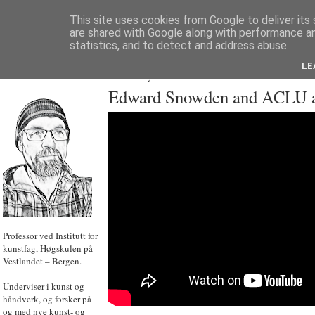
This site uses cookies from Google to deliver its 
are shared with Google along with performance an
statistics, and to detect and address abuse.
LE
JON HOEM
Powered by
Translate
Edward Snowden and ACLU
Professor ved Institutt for
kunstfag, Høgskulen på
Vestlandet – Bergen.
Underviser i kunst og
håndverk, og forsker på
og med nye kunst- og