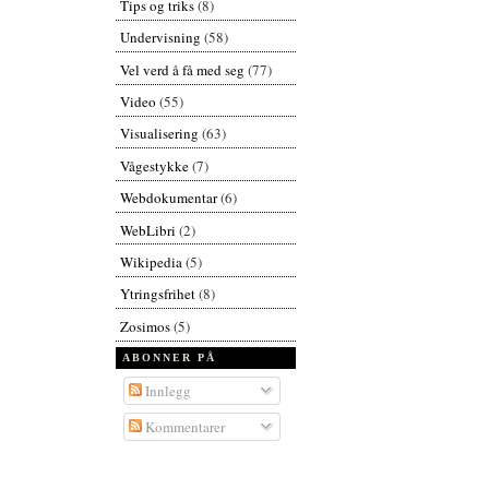
Tips og triks
(8)
Undervisning
(58)
Vel verd å få med seg
(77)
Video
(55)
Visualisering
(63)
Vågestykke
(7)
Webdokumentar
(6)
WebLibri
(2)
Wikipedia
(5)
Ytringsfrihet
(8)
Zosimos
(5)
ABONNER PÅ
Innlegg
Kommentarer