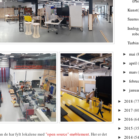
(Ph
Kunst(
Saurus
Innle
rob
Turbin
mai
(
►
april
►
mars
►
febru
►
janua
►
2018
(77
►
2017
(80
►
2016
(64
►
2015
(35
►
n de har fylt lokalene med
"open source"-møblement
. Her er det
2014
(54
►