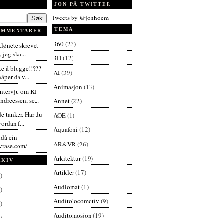
JON PÅ TWITTER
Tweets by @jonhoem
TEMA
OMMENTARER
360
(23)
 klønete skrevet
 jeg ska...
3D
(12)
te å blogge!!???
AI
(39)
åper da v...
Animasjon
(13)
intervju om KI
dreessen, se...
Annet
(22)
de tanker. Har du
AOE
(1)
vordan f...
Aquafoni
(12)
ndå ein:
AR&VR
(26)
vrase.com/
Arkitektur
(19)
RKIV
Artikler
(17)
)
Audiomat
(1)
)
Auditolocomotiv
(9)
)
Auditomosjon
(19)
)