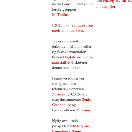
ved
Factory Berlin
(
s
medieformer. I ledelsen av
innom i fjor
).
forskergruppen
MaTecSus
.
I 2025 fikk jeg
status som
merittert underviser
.
Jeg er interessert i
forholdet mellom medier
og fysiske materialer:
boken
Digitale medier og
materialitet
diskuterer
denne tematikken.
Fremover jobber jeg
særlig med den
telematiske operaen
Zosimos
(2023-26) og
(støy)instrumentet
Sonic
Greenhouse
og
lydavspilleren
Audiomat
.
Nylig avsluttede
prosjekter:
KI-Storyline
,
Pappelonia
,
Sonus