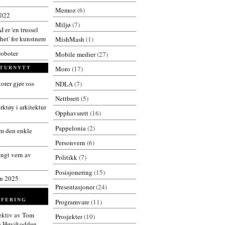
Memoz
(6)
2022
Miljø
(7)
I er 'en trussel
et' for kunstnere
MishMash
(1)
roboter
Mobile medier
(27)
Moro
(17)
TURNYTT
orer gjør oss
NDLA
(7)
Nettbrett
(5)
ktøy i arkitektur
Opphavsrett
(16)
Pappelonia
(2)
 den enkle
Personvern
(6)
engt vern av
Politikk
(7)
Posisjonering
(15)
en 2025
Presentasjoner
(24)
FERING
Programvare
(11)
pektiv av Tom
Prosjekter
(10)
å Høvikodden