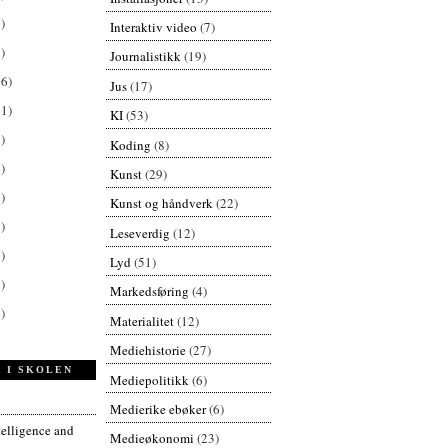
)
Interaktiv video
(7)
)
Journalistikk
(19)
26)
Jus
(17)
61)
KI
(53)
)
Koding
(8)
)
Kunst
(29)
)
Kunst og håndverk
(22)
)
Leseverdig
(12)
)
Lyd
(51)
)
Markedsføring
(4)
)
Materialitet
(12)
Mediehistorie
(27)
 I SKOLEN
Mediepolitikk
(6)
Medierike ebøker
(6)
ntelligence and
Medieøkonomi
(23)