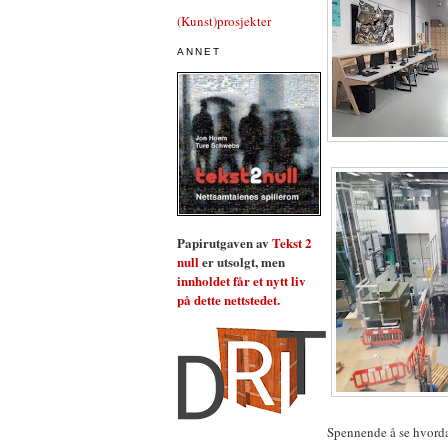
(Kunst)prosjekter
ANNET
Papirutgaven av
Tekst 2
null
er utsolgt, men
innholdet får et nytt liv
på dette nettstedet.
Spennende å se hvorda