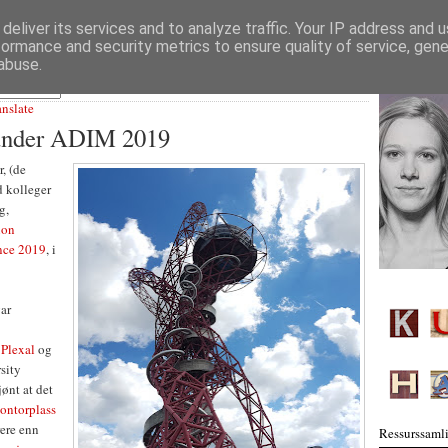
deliver its services and to analyze traffic. Your IP address and 
formance and security metrics to ensure quality of service, gen
abuse.
anslate
 under ADIM 2019
, (de
 kolleger
g,
ion
nce 2019
, i
ar
d
Plexal
og
sity
ønt at det
kontorplass
rere enn
Ressurssamli