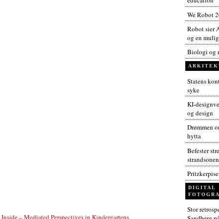
education
We Robot 
Robot sier A
og en muligh
Biologi og 
ARKITEK
Statens kont
syke
KI-designver
og design
Drømmen om
hytta
Befester str
strandsonen
Pritzkerpis
DIGITAL
FOTOGRA
Stor retros
 Inside – Mediated Perspectives in Kindergartens
Sandberg p