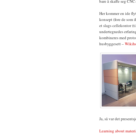
bare å skaffe seg CNC-
Her kommer en ide flyte
konsept (fore de som i
et slags cellekontor (
undertegnedes erfaring
kombineres med prototy
husbyggesett –
Wikih
Ja, så var det presents
Learning about materi