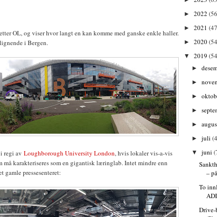
2022
(56
►
2021
(47
►
etter OL, og viser hvor langt en kan komme med ganske enkle haller.
2020
(54
 lignende i Bergen.
►
2019
(54
▼
dese
►
nove
►
oktob
►
septe
►
augu
►
juli
(4
►
juni
(
i regi av
Loughborough University London
, hvis lokaler vis-a-vis
▼
 må karakteriseres som en gigantisk læringlab. Intet mindre enn
Sankth
t gamle pressesenteret:
– p
To inn
AD
Drive-