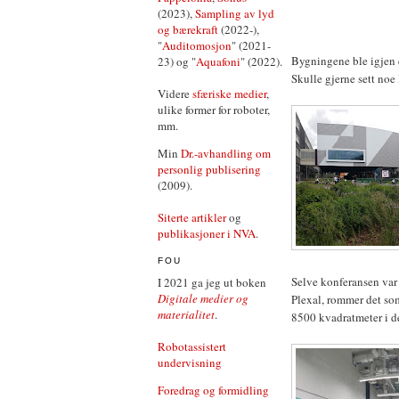
(2023),
Sampling av lyd
og bærekraft
(2022-),
"
Auditomosjon
" (2021-
Bygningene ble igjen 
23) og "
Aquafoni
" (2022).
Skulle gjerne sett noe
Videre
sfæriske medier
,
ulike former for roboter,
mm.
Min
Dr.-avhandling om
personlig publisering
(2009).
Siterte artikler
og
publikasjoner i NVA
.
FOU
Selve konferansen var 
I 2021 ga jeg ut boken
Digitale medier og
Plexal, rommer det som
materialitet
.
8500 kvadratmeter i de
Robotassistert
undervisning
Foredrag og formidling