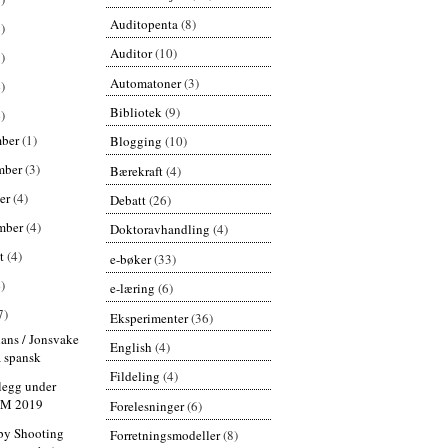
Auditopenta
(8)
)
Auditor
(10)
)
Automatoner
(3)
)
Bibliotek
(9)
)
mber
(1)
Blogging
(10)
mber
(3)
Bærekraft
(4)
er
(4)
Debatt
(26)
mber
(4)
Doktoravhandling
(4)
st
(4)
e-bøker
(33)
)
e-læring
(6)
7)
Eksperimenter
(36)
ans / Jonsvake
English
(4)
å spansk
Fildeling
(4)
legg under
IM 2019
Forelesninger
(6)
by Shooting
Forretningsmodeller
(8)