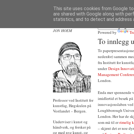
This site uses cookies from Google to 
are shared with Google along with per
statistics, and to detect and address 
JON HOEM
Powered by
Tr
To innlegg
To paperpresentasjoner
nedenfor) sammen med
fra Institutt for kunstfa
under
Design Innovat
Management Confere
London.
Enda mer spennende v
imidlertid et besøk på
Professor ved Institutt for
innovasjonslaben ve
kunstfag, Høgskulen på
Loughborough Univer
Vestlandet – Bergen.
London. Her har de skj
Underviser i kunst og
som må til er
rimelig 
håndverk, og forsker på
– skjønt det er noe dy
og med nye kunst- og