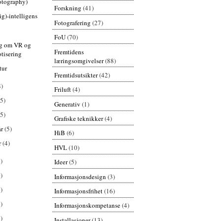
otography)
Forskning
(41)
ig)-intelligens
Fotografering
(27)
FoU
(70)
gg om VR og
Fremtidens
otisering
læringsomgivelser
(88)
tur
Fremtidsutsikter
(42)
8)
Friluft
(4)
(5)
Generativ
(1)
(5)
Grafiske teknikker
(4)
ar
(5)
HiB
(6)
r
(4)
HVL
(10)
)
Ideer
(5)
)
Informasjonsdesign
(3)
)
Informasjonsfrihet
(16)
)
Informasjonskompetanse
(4)
)
Installasjoner
(13)