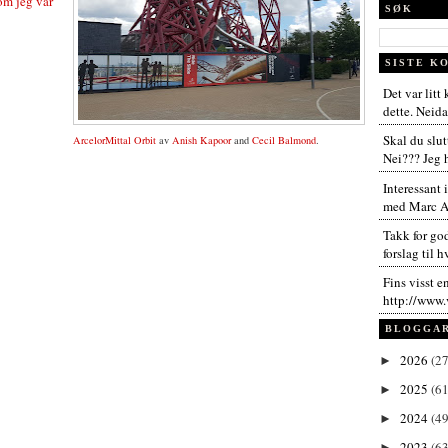
om jeg var
SØK
SISTE K
Det var litt
dette. Neida,
Skal du slut
ArcelorMittal Orbit
av
Anish Kapoor
and
Cecil Balmond
.
Nei??? Jeg h
Interessant 
med Marc An
Takk for go
forslag til h
Fins visst e
http://www.
BLOGGA
2026
(27
►
2025
(61
►
2024
(49
►
2023
(63
►