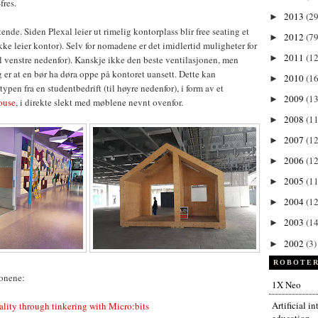
fres.
2013
(29
►
nde. Siden Plexal leier ut rimelig kontorplass blir free seating et
2012
(79
►
kke leier kontor). Selv for nomadene er det imidlertid muligheter for
2011
(1
►
til venstre nedenfor). Kanskje ikke den beste ventilasjonen, men
 er at en bør ha døra oppe på kontoret uansett. Dette kan
2010
(1
►
pen fra en studentbedrift (til høyre nedenfor), i form av et
2009
(13
►
ouse
, i direkte slekt med møblene nevnt ovenfor.
2008
(11
►
2007
(12
►
2006
(12
►
2005
(11
►
2004
(12
►
2003
(14
►
2002
(3)
►
ROBOTER
jonene:
1X Neo
Artificial i
ality through tinkering with Micro:bits