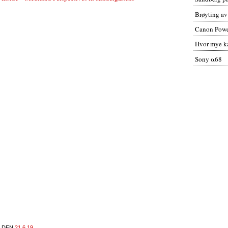
Brøyting av
Canon Powe
Hvor mye ka
Sony α68
DEN
21.6.19