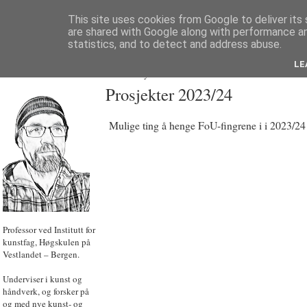
This site uses cookies from Google to deliver its 
are shared with Google along with performance an
statistics, and to detect and address abuse.
LE
JON HOEM
Powered by
Translate
Prosjekter 2023/24
Mulige ting å henge FoU-fingrene i i 2023/24
Professor ved Institutt for
kunstfag, Høgskulen på
Vestlandet – Bergen.
Underviser i kunst og
håndverk, og forsker på
og med nye kunst- og