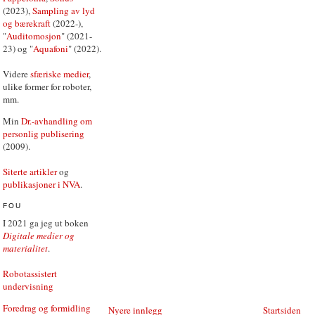
(2023),
Sampling av lyd
og bærekraft
(2022-),
"
Auditomosjon
" (2021-
23) og "
Aquafoni
" (2022).
Videre
sfæriske medier
,
ulike former for roboter,
mm.
Min
Dr.-avhandling om
personlig publisering
(2009).
Siterte artikler
og
publikasjoner i NVA
.
FOU
I 2021 ga jeg ut boken
Digitale medier og
materialitet
.
Robotassistert
undervisning
Foredrag og formidling
Nyere innlegg
Startsiden