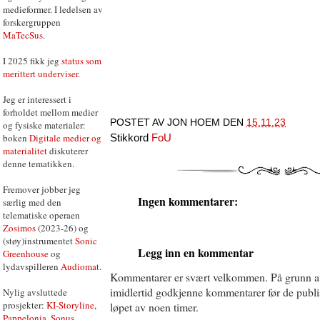
medieformer. I ledelsen av
forskergruppen
MaTecSus
.
I 2025 fikk jeg
status som
merittert underviser
.
Jeg er interessert i
forholdet mellom medier
POSTET AV
JON HOEM
DEN
15.11.23
og fysiske materialer:
boken
Digitale medier og
Stikkord
FoU
materialitet
diskuterer
denne tematikken.
Fremover jobber jeg
Ingen kommentarer:
særlig med den
telematiske operaen
Zosimos
(2023-26) og
(støy)instrumentet
Sonic
Legg inn en kommentar
Greenhouse
og
lydavspilleren
Audiomat
.
Kommentarer er svært velkommen. På grunn a
imidlertid godkjenne kommentarer før de publise
Nylig avsluttede
prosjekter:
KI-Storyline
,
løpet av noen timer.
Pappelonia
,
Sonus