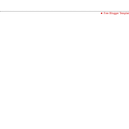
◄ Free Blogger Templat