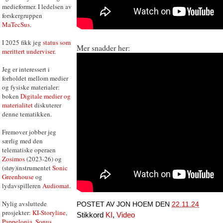
medieformer. I ledelsen av
forskergruppen
MaTecSus
.
I 2025 fikk jeg
status som
Mer snadder her:
merittert underviser
.
Jeg er interessert i
forholdet mellom medier
og fysiske materialer:
boken
Digitale medier og
materialitet
diskuterer
denne tematikken.
Fremover jobber jeg
særlig med den
telematiske operaen
Zosimos
(2023-26) og
(støy)instrumentet
Sonic
Greenhouse
og
lydavspilleren
Audiomat
.
Nylig avsluttede
POSTET AV
JON HOEM
DEN
22.11.24
prosjekter:
KI-Storyline
,
Stikkord
KI
,
Video
Pappelonia
,
Sonus