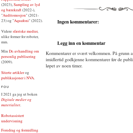
(2023),
Sampling av lyd
og bærekraft
(2022-),
"
Auditomosjon
" (2021-
23) og "
Aquafoni
" (2022).
Ingen kommentarer:
Videre
sfæriske medier
,
ulike former for roboter,
mm.
Legg inn en kommentar
Min
Dr.-avhandling om
Kommentarer er svært velkommen. På grunn a
personlig publisering
imidlertid godkjenne kommentarer før de publise
(2009).
løpet av noen timer.
Siterte artikler
og
publikasjoner i NVA
.
FOU
I 2021 ga jeg ut boken
Digitale medier og
materialitet
.
Robotassistert
undervisning
Foredrag og formidling