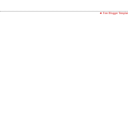
◄ Free Blogger Templat