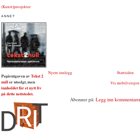
(Kunst)prosjekter
ANNET
Nyere innlegg
Startsiden
Papirutgaven av
Tekst 2
null
er utsolgt, men
Vis mobilversjon
innholdet får et nytt liv
på dette nettstedet.
Abonner på:
Legg inn kommentare