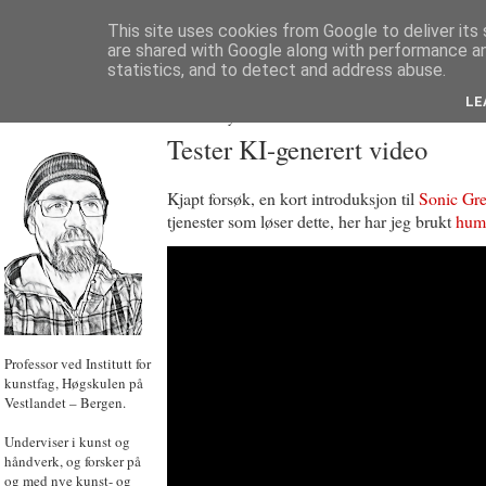
This site uses cookies from Google to deliver its 
are shared with Google along with performance an
statistics, and to detect and address abuse.
LE
JON HOEM
Powered by
Translate
Tester KI-generert video
Kjapt forsøk, en kort introduksjon til
Sonic Gr
tjenester som løser dette, her har jeg brukt
hum
Professor ved Institutt for
kunstfag, Høgskulen på
Vestlandet – Bergen.
Underviser i kunst og
håndverk, og forsker på
og med nye kunst- og