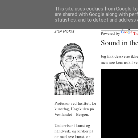
This site uses cookies from Google to 
are shared with Google along with per
statistics, and to detect and address 
JON HOEM
Powered by
Tr
Sound in th
Jeg fikk dessverre ik
men noe kom nok i vei
Professor ved Institutt for
kunstfag, Høgskulen på
Vestlandet – Bergen.
Underviser i kunst og
håndverk, og forsker på
og med nye kunst- og