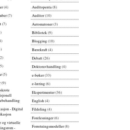
Auditopenta
(8)
er
(4)
mber
(7)
Auditor
(10)
st
(7)
Automatoner
(3)
)
Bibliotek
(9)
8)
Blogging
(10)
3)
Bærekraft
(4)
(2)
Debatt
(26)
(5)
Doktoravhandling
(4)
ar
(5)
e-bøker
(33)
r
(9)
e-læring
(6)
 skrote
Eksperimenter
(36)
isjonell
debehandling
English
(4)
tasjon - Digital
Fildeling
(4)
rikasjon
Forelesninger
(6)
e og virtuelle
Forretningsmodeller
(8)
ningsrom -