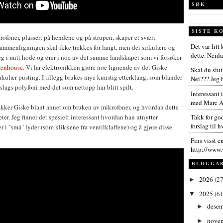
SØK
SISTE K
foner, plassert på hendene og på strupen, skaper et svært
Det var litt
ammenligningen skal ikke trekkes for langt, men det sirkulære og
dette. Neida,
g i mitt hode og ører i noe av det samme landskapet som vi forsøker
eenhouse
. Vi lar elektronikken gjøre noe lignende av det Giske
Skal du slut
rkulær pusting. I tillegg brukes mye kunstig etterklang, som blander
Nei??? Jeg h
 slags polyfoni med det som nettopp har blitt spilt.
Interessant 
med Marc An
akker Giske blant annet om bruken av mikrofoner, og hvordan dette
ter. Jeg finner det spesielt interessant hvordan han utnytter
Takk for go
forslag til h
 i "små" lyder (som klikkene fra ventilklaffene) og å gjøre disse
Fins visst e
http://www.
BLOGGA
2026
(27
►
2025
(61
▼
dese
►
nove
►