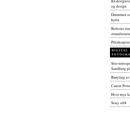
KI-designver
og design
Drømmen om
hytta
Befester str
strandsonen
Pritzkerpis
DIGITAL
FOTOGRA
Stor retros
Sandberg p
Brøyting av
Canon Powe
Hvor mye ka
Sony α68