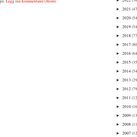
►
på:
Legg inn kommentarer (Atom)
2021
(47
►
2020
(54
►
2019
(54
►
2018
(77
►
2017
(80
►
2016
(64
►
2015
(35
►
2014
(54
►
2013
(29
►
2012
(79
►
2011
(1
►
2010
(1
►
2009
(13
►
2008
(11
►
2007
(12
►