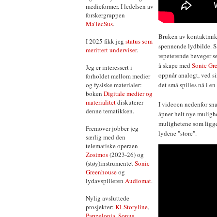
medieformer. I ledelsen av
forskergruppen
MaTecSus
.
Bruken av kontaktmikro
I 2025 fikk jeg
status som
spennende lydbilde. S
merittert underviser
.
repeterende beveger se
å skape med
Sonic Gr
Jeg er interessert i
oppnår analogt, ved si
forholdet mellom medier
og fysiske materialer:
det små spilles nå i en
boken
Digitale medier og
materialitet
diskuterer
I videoen nedenfor sn
denne tematikken.
åpner helt nye mulighe
mulighetene som ligger
Fremover jobber jeg
lydene "store".
særlig med den
telematiske operaen
Zosimos
(2023-26) og
(støy)instrumentet
Sonic
Greenhouse
og
lydavspilleren
Audiomat
.
Nylig avsluttede
prosjekter:
KI-Storyline
,
Pappelonia
,
Sonus