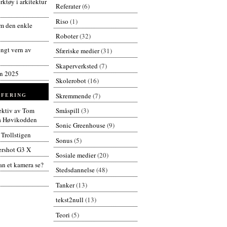
ktøy i arkitektur
Referater
(6)
Riso
(1)
 den enkle
Roboter
(32)
engt vern av
Sfæriske medier
(31)
Skaperverksted
(7)
en 2025
Skolerobot
(16)
Skremmende
(7)
FERING
Småspill
(3)
pektiv av Tom
å Høvikodden
Sonic Greenhouse
(9)
 Trollstigen
Sonus
(5)
rshot G3 X
Sosiale medier
(20)
n et kamera se?
Stedsdannelse
(48)
Tanker
(13)
tekst2null
(13)
Teori
(5)