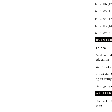
2006
(12
►
2005
(11
►
2004
(12
►
2003
(14
►
2002
(3)
►
ROBOTER
1X Neo
Artificial i
education
We Robot 
Robot sier A
og en muligh
Biologi og 
ARKITEK
Statens kont
syke