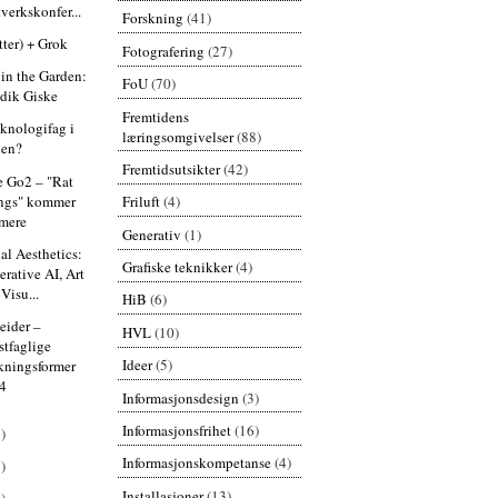
verkskonfer...
Forskning
(41)
tter) + Grok
Fotografering
(27)
in the Garden:
FoU
(70)
dik Giske
Fremtidens
eknologifag i
læringsomgivelser
(88)
len?
Fremtidsutsikter
(42)
e Go2 – "Rat
ngs" kommer
Friluft
(4)
mere
Generativ
(1)
ial Aesthetics:
Grafiske teknikker
(4)
erative AI, Art
Visu...
HiB
(6)
beider –
HVL
(10)
stfaglige
Ideer
(5)
skningsformer
4
Informasjonsdesign
(3)
Informasjonsfrihet
(16)
)
Informasjonskompetanse
(4)
)
Installasjoner
(13)
)