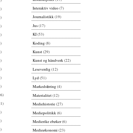
Interaktiv video
(7)
)
Journalistikk
(19)
)
Jus
(17)
)
KI
(53)
)
Koding
(8)
)
Kunst
(29)
)
)
Kunst og håndverk
(22)
)
Leseverdig
(12)
)
Lyd
(51)
)
Markedsføring
(4)
26)
Materialitet
(12)
61)
Mediehistorie
(27)
)
Mediepolitikk
(6)
)
Medierike ebøker
(6)
)
Medieøkonomi
(23)