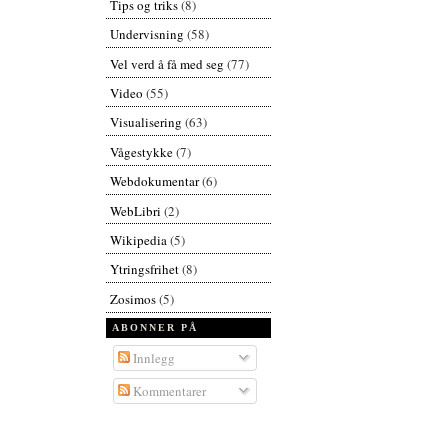
Tips og triks
(8)
Undervisning
(58)
Vel verd å få med seg
(77)
Video
(55)
Visualisering
(63)
Vågestykke
(7)
Webdokumentar
(6)
WebLibri
(2)
Wikipedia
(5)
Ytringsfrihet
(8)
Zosimos
(5)
ABONNER PÅ
Innlegg
Kommentarer