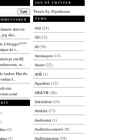
JON PÅ TWITTER
Tweets by @jonhoem
TEMA
OMMENTARER
360
(23)
 klønete skrevet
 jeg ska...
3D
(12)
te å blogge!!???
AI
(39)
åper da v...
Animasjon
(13)
intervju om KI
dreessen, se...
Annet
(22)
de tanker. Har du
AOE
(1)
vordan f...
Aquafoni
(12)
ndå ein:
AR&VR
(26)
vrase.com/
Arkitektur
(19)
RKIV
Artikler
(17)
)
Audiomat
(1)
)
Auditolocomotiv
(9)
mber
(3)
Auditomosjon
(19)
mber
(7)