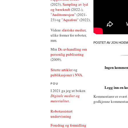
(2023),
Sampling av lyd
og bærekraft
(2022-),
"
Auditomosjon
" (2021-
23) og "
Aquafoni
" (2022).
Videre
sfæriske medier
,
ulike former for roboter,
mm.
POSTET AV
JON HOEM
Min
Dr.-avhandling om
personlig publisering
(2009).
Ingen kommen
Siterte artikler
og
publikasjoner i NVA
.
FOU
Legg inn en 
I 2021 ga jeg ut boken
Digitale medier og
Kommentarer er svært
materialitet
.
godkjenne kommentarer 
Robotassistert
undervisning
Foredrag og formidling