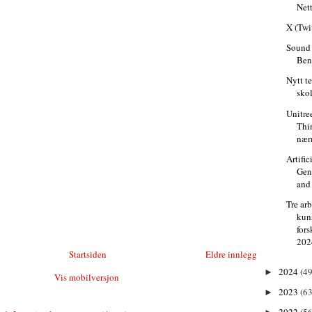
Nett
X (Twi
Sound 
Ben
Nytt t
sko
Unitre
Thi
nær
Artific
Gen
and 
Tre ar
kun
for
202
Startsiden
Eldre innlegg
2024
(49
►
Vis mobilversjon
2023
(63
►
2022
(56