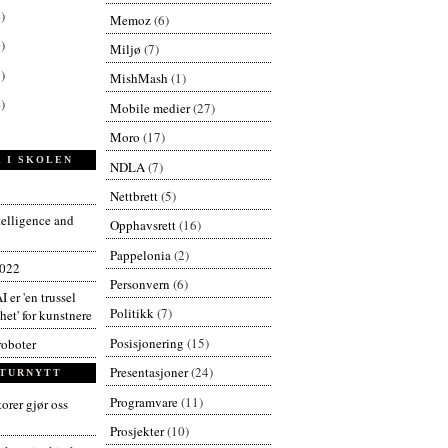
)
Memoz
(6)
)
Miljø
(7)
)
MishMash
(1)
)
Mobile medier
(27)
Moro
(17)
 I SKOLEN
NDLA
(7)
Nettbrett
(5)
ntelligence and
Opphavsrett
(16)
Pappelonia
(2)
2022
Personvern
(6)
I er 'en trussel
Politikk
(7)
et' for kunstnere
Posisjonering
(15)
roboter
Presentasjoner
(24)
TURNYTT
Programvare
(11)
orer gjør oss
Prosjekter
(10)