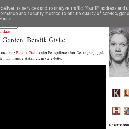
deliver its services and to analyze traffic. Your IP address and 
formance and security metrics to ensure quality of service, gen
abuse.
anslate
e Garden: Bendik Giske
ke med meg
Bendik Giske
under Festspillene i fjor. Det angrer jeg på,
en. En mager erstatning kan være dette:
Ressurssamli