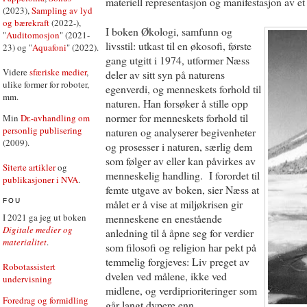
materiell representasjon og manifestasjon av et
(2023),
Sampling av lyd
og bærekraft
(2022-),
I boken Økologi, samfunn og
"
Auditomosjon
" (2021-
livsstil: utkast til en økosofi, første
23) og "
Aquafoni
" (2022).
gang utgitt i 1974, utformer Næss
Videre
sfæriske medier
,
deler av sitt syn på naturens
ulike former for roboter,
egenverdi, og menneskets forhold til
mm.
naturen. Han forsøker å stille opp
normer for menneskets forhold til
Min
Dr.-avhandling om
personlig publisering
naturen og analyserer begivenheter
(2009).
og prosesser i naturen, særlig dem
som følger av eller kan påvirkes av
Siterte artikler
og
menneskelig handling. I forordet til
publikasjoner i NVA
.
femte utgave av boken, sier Næss at
målet er å vise at miljøkrisen gir
FOU
I 2021 ga jeg ut boken
menneskene en enestående
Digitale medier og
anledning til å åpne seg for verdier
materialitet
.
som filosofi og religion har pekt på
temmelig forgjeves: Liv preget av
Robotassistert
dvelen ved målene, ikke ved
undervisning
midlene, og verdiprioriteringer som
Foredrag og formidling
går langt dypere enn