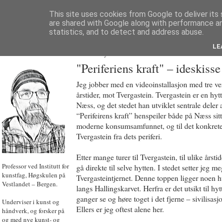
This site uses cookies from Google to deliver its 
are shared with Google along with performance an
statistics, and to detect and address abuse.
LE
JON HOEM
Powered by
Translate
"Periferiens kraft" – ideskisse
Jeg jobber med en videoinstallasjon med tre vers
årstider, mot Tvergastein. Tvergastein er en hyt
Næss, og det stedet han utviklet sentrale deler 
“Perifeirens kraft” henspeiler både på Næss sitt 
moderne konsumsamfunnet, og til det konkrete
Tvergastein fra dets periferi.
Etter mange turer til Tvergastein, til ulike årstide
Professor ved Institutt for
gå direkte til selve hytten. I stedet setter jeg m
kunstfag, Høgskulen på
Tvergasteintjernet. Denne toppen ligger noen h
Vestlandet – Bergen.
langs Hallingskarvet. Herfra er det utsikt til hyt
ganger se og høre toget i det fjerne – sivilisa
Underviser i kunst og
Ellers er jeg oftest alene her.
håndverk, og forsker på
og med nye kunst- og