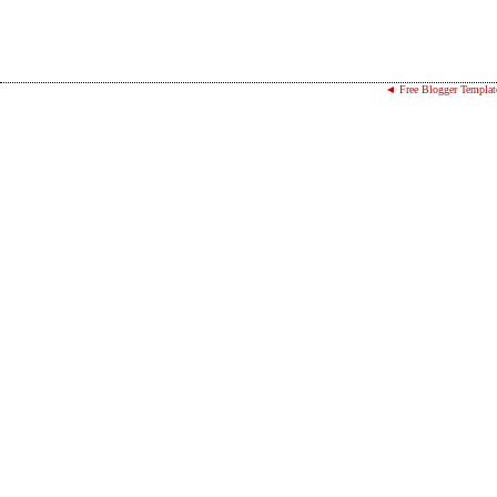
◄ Free Blogger Templat