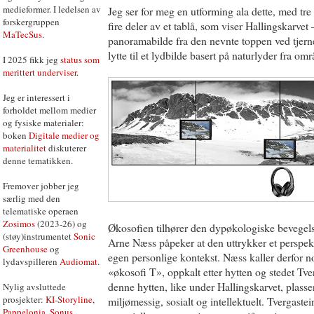
medieformer. I ledelsen av
Jeg ser for meg en utforming ala dette, med tr
forskergruppen
fire deler av et tablå, som viser Hallingskarvet 
MaTecSus
.
panoramabilde fra den nevnte toppen ved tjerne
lytte til et lydbilde basert på naturlyder fra omr
I 2025 fikk jeg
status som
merittert underviser
.
Jeg er interessert i
forholdet mellom medier
og fysiske materialer:
boken
Digitale medier og
materialitet
diskuterer
denne tematikken.
Fremover jobber jeg
særlig med den
telematiske operaen
Zosimos
(2023-26) og
Økosofien tilhører den dypøkologiske bevegels
(støy)instrumentet
Sonic
Arne Næss påpeker at den uttrykker et perspekt
Greenhouse
og
egen personlige kontekst. Næss kaller derfor n
lydavspilleren
Audiomat
.
«økosofi T», oppkalt etter hytten og stedet Tve
denne hytten, like under Hallingskarvet, plasse
Nylig avsluttede
prosjekter:
KI-Storyline
,
miljømessig, sosialt og intellektuelt. Tvergastei
Pappelonia
,
Sonus