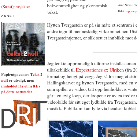
bekvemmelighet og økonomisk
Arne Næss i Tve
(Kunst)prosjekter
vekst.
Kilde:
openairp
ANNET
Hytten Tvergastein er på sin måte et sentrum i et
andre tegn til menneskelig virksomhet her. Uts
Tvergasteintjernet, er slik sett et innblikk mot d
__________________
Jeg tenkte opprinnelig å utforme installasjonen 
tilbakeblikk til
Expectationes ex Ulriken
(fra 2
Papirutgaven av
Tekst 2
format og hengt på vegg. Jeg så for meg et størr
null
er utsolgt, men
Hallingskarvet og hytten Tvergastein, med en v
innholdet får et nytt liv
som spiller av video, tatt opp henholdsvis vin
på dette nettstedet.
går i en evig loop, der loopene er av ca tredve 
videobilde får sitt eget lydbilde fra Tvergastei
musikk. Publikum kan lytte via headset koblet t