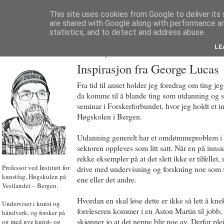
This site uses cookies from Google to deliver its 
are shared with Google along with performance an
statistics, and to detect and address abuse.
LE
JON HOEM
Powered by
Translate
Inspirasjon fra George Lucas
Fra tid til annet holder jeg foredrag om ting jeg 
da komme til å blande ting som utdanning og sci
seminar i Forskerforbundet, hvor jeg holdt et i
Høgskolen i Bergen.
Utdanning generelt har et omdømmeproblem i N
sektoren oppleves som litt satt. Når en på innsi
rekke eksempler på at det slett ikke er tilfellet,
Professor ved Institutt for
drive med undervisning og forskning noe som få
kunstfag, Høgskulen på
ene eller det andre.
Vestlandet – Bergen.
Hvordan en skal løse dette er ikke så lett å kne
Underviser i kunst og
foreleseren kommer i en Aston Martin til jobb, 
håndverk, og forsker på
skjønner jo at det neppe blir noe av. Derfor ple
og med nye kunst- og