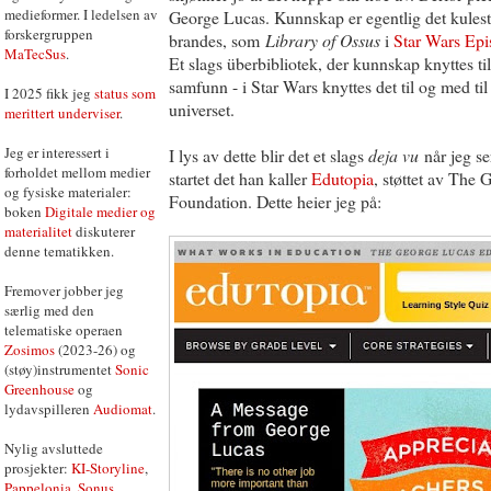
medieformer. I ledelsen av
George Lucas. Kunnskap er egentlig det kules
forskergruppen
brandes, som
Library of Ossus
i
Star Wars Epis
MaTecSus
.
Et slags überbibliotek, der kunnskap knyttes til 
samfunn - i Star Wars knyttes det til og med til
I 2025 fikk jeg
status som
universet.
merittert underviser
.
Jeg er interessert i
I lys av dette blir det et slags
deja vu
når jeg se
forholdet mellom medier
startet det han kaller
Edutopia
, støttet av The
og fysiske materialer:
Foundation. Dette heier jeg på:
boken
Digitale medier og
materialitet
diskuterer
denne tematikken.
Fremover jobber jeg
særlig med den
telematiske operaen
Zosimos
(2023-26) og
(støy)instrumentet
Sonic
Greenhouse
og
lydavspilleren
Audiomat
.
Nylig avsluttede
prosjekter:
KI-Storyline
,
Pappelonia
,
Sonus