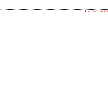
◄ Free Blogger Templat