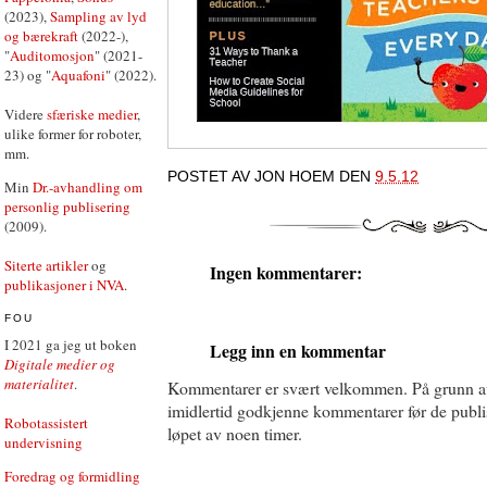
(2023),
Sampling av lyd
og bærekraft
(2022-),
"
Auditomosjon
" (2021-
23) og "
Aquafoni
" (2022).
Videre
sfæriske medier
,
ulike former for roboter,
mm.
POSTET AV
JON HOEM
DEN
9.5.12
Min
Dr.-avhandling om
personlig publisering
(2009).
Siterte artikler
og
Ingen kommentarer:
publikasjoner i NVA
.
FOU
I 2021 ga jeg ut boken
Legg inn en kommentar
Digitale medier og
materialitet
.
Kommentarer er svært velkommen. På grunn a
imidlertid godkjenne kommentarer før de publise
Robotassistert
løpet av noen timer.
undervisning
Foredrag og formidling