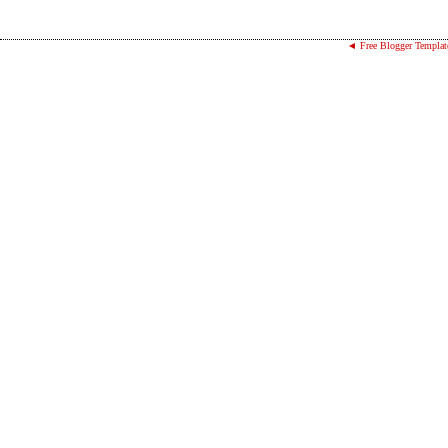
◄ Free Blogger Templat