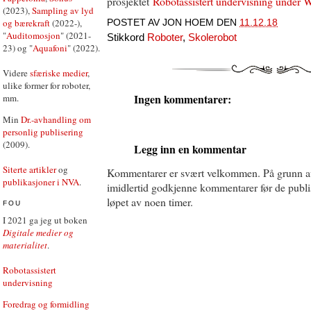
prosjektet
Robotassistert undervisning
under W
(2023),
Sampling av lyd
og bærekraft
(2022-),
POSTET AV
JON HOEM
DEN
11.12.18
"
Auditomosjon
" (2021-
Stikkord
Roboter
,
Skolerobot
23) og "
Aquafoni
" (2022).
Videre
sfæriske medier
,
ulike former for roboter,
Ingen kommentarer:
mm.
Min
Dr.-avhandling om
personlig publisering
(2009).
Legg inn en kommentar
Siterte artikler
og
Kommentarer er svært velkommen. På grunn a
publikasjoner i NVA
.
imidlertid godkjenne kommentarer før de publise
løpet av noen timer.
FOU
I 2021 ga jeg ut boken
Digitale medier og
materialitet
.
Robotassistert
undervisning
Foredrag og formidling