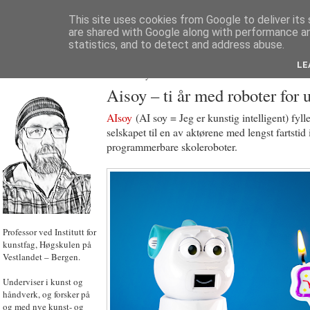
This site uses cookies from Google to deliver its 
are shared with Google along with performance an
statistics, and to detect and address abuse.
LE
JON HOEM
Powered by
Translate
Aisoy – ti år med roboter for 
AIsoy
(AI soy = Jeg er kunstig intelligent) fylle
selskapet til en av aktørene med lengst fartstid
programmerbare skoleroboter.
Professor ved Institutt for
kunstfag, Høgskulen på
Vestlandet – Bergen.
Underviser i kunst og
håndverk, og forsker på
og med nye kunst- og