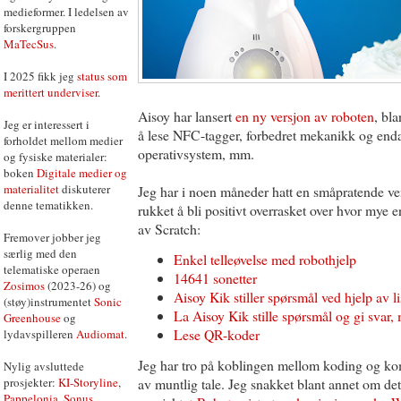
medieformer. I ledelsen av
forskergruppen
MaTecSus
.
I 2025 fikk jeg
status som
merittert underviser
.
Aisoy har lansert
en ny versjon av roboten
, bl
Jeg er interessert i
å lese NFC-tagger, forbedret mekanikk og enda 
forholdet mellom medier
operativsystem, mm.
og fysiske materialer:
boken
Digitale medier og
materialitet
diskuterer
Jeg har i noen måneder hatt en småpratende ve
denne tematikken.
rukket å bli positivt overrasket over hvor mye
av Scratch:
Fremover jobber jeg
særlig med den
Enkel telleøvelse med robothjelp
telematiske operaen
14641 sonetter
Zosimos
(2023-26) og
Aisoy Kik stiller spørsmål ved hjelp av li
(støy)instrumentet
Sonic
La Aisoy Kik stille spørsmål og gi svar,
Greenhouse
og
Lese QR-koder
lydavspilleren
Audiomat
.
Jeg har tro på koblingen mellom koding og ko
Nylig avsluttede
prosjekter:
KI-Storyline
,
av muntlig tale. Jeg snakket blant annet om det
Pappelonia
,
Sonus