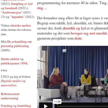
programmering for nærmere 40 år siden. Ting
(2023),
Sampling av lyd
ring
...
og bærekraft
(2022-),
"
Auditomosjon
" (2021-
23) og "
Aquafoni
" (2022).
Det forundrer meg ellers litt at faget synes å væ
Begrep som taktilt, lyd, akustikk, etc finnes ik
Videre
sfæriske medier
,
savner det, fordi
akustikk og lyd
er et glimren
ulike former for roboter,
materialer og det som
beveger seg mot musikk
mm.
gjennom prosjekter som
dette
.
Min
Dr.-avhandling om
personlig publisering
(2009).
Siterte artikler
og
publikasjoner i NVA
.
FOU
I 2021 ga jeg ut boken
Digitale medier og
materialitet
.
Robotassistert
undervisning
Foredrag og formidling