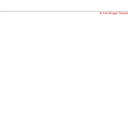
◄ Free Blogger Templat