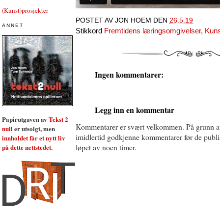
(Kunst)prosjekter
POSTET AV
JON HOEM
DEN
26.5.19
ANNET
Stikkord
Fremtidens læringsomgivelser
,
Kuns
Ingen kommentarer:
Legg inn en kommentar
Papirutgaven av
Tekst 2
Kommentarer er svært velkommen. På grunn a
null
er utsolgt, men
imidlertid godkjenne kommentarer før de publise
innholdet får et nytt liv
løpet av noen timer.
på dette nettstedet.