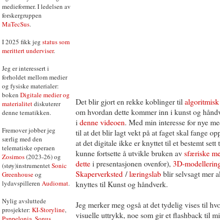
medieformer. I ledelsen av
forskergruppen
MaTecSus
.
I 2025 fikk jeg
status som
merittert underviser
.
Jeg er interessert i
forholdet mellom medier
og fysiske materialer:
boken
Digitale medier og
Det blir gjort en rekke koblinger til
algoritmisk
materialitet
diskuterer
om hvordan dette kommer inn i kunst og håndv
denne tematikken.
i
denne videoen
. Med min interesse for nye me
Fremover jobber jeg
til at det blir lagt vekt på at faget skal fange o
særlig med den
at det digitale ikke er knyttet til et bestemt set
telematiske operaen
kunne fortsette å utvikle bruken av
sfæriske me
Zosimos
(2023-26) og
dette
i presentasjonen ovenfor),
3D-modellerin
(støy)instrumentet
Sonic
Skaperverksted
/
læringslab
blir selvsagt mer 
Greenhouse
og
lydavspilleren
Audiomat
.
knyttes til Kunst og håndverk.
Nylig avsluttede
Jeg merker meg også at det tydelig vises til 
prosjekter:
KI-Storyline
,
visuelle uttrykk, noe som gir et flashback til m
Pappelonia
,
Sonus