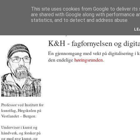
This site uses cookies from Google to deliver its 
are shared with Google along with performance an
statistics, and to detect and address abuse.
LE
JON HOEM
Powered by
Translate
K&H - fagfornyelsen og digita
En gjennomgang med vekt på digitalisering i k
den endelige
høringsrunden
.
Professor ved Institutt for
kunstfag, Høgskulen på
Vestlandet – Bergen.
Underviser i kunst og
håndverk, og forsker på
og med nye kunst- og