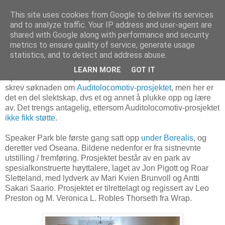
This site uses cookies from Google to deliver its services
and to analyze traffic. Your IP address and user-agent are
shared with Google along with performance and security
metrics to ensure quality of service, generate usage
11. april 2019
Speaker Park
statistics, and to detect and address abuse.
LEARN MORE
GOT IT
Speaker Park er et prosjekt vi ikke hadde på radaren da vi
skrev søknaden om
Auditolocomotiv-prosjektet
, men her er
det en del slektskap, dvs et og annet å plukke opp og lære
av. Det trengs antagelig, ettersom Auditolocomotiv-prosjektet
ikke fikk støtte
.
Speaker Park ble første gang satt opp
under Borealis
, og
deretter ved Oseana. Bildene nedenfor er fra sistnevnte
utstilling / fremføring. Prosjektet består av en park av
spesialkonstruerte høyttalere, laget av Jon Pigott og Roar
Sletteland, med lydverk av Mari Kvien Brunvoll og Antti
Sakari Saario. Prosjektet er tilrettelagt og regissert av Leo
Preston og M. Veronica L. Robles Thorseth fra Wrap.