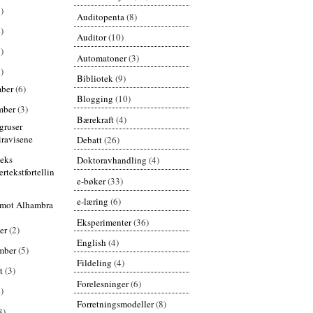
)
Auditopenta
(8)
)
Auditor
(10)
)
Automatoner
(3)
)
Bibliotek
(9)
mber
(6)
Blogging
(10)
mber
(3)
Bærekraft
(4)
 gruser
iravisene
Debatt
(26)
eks
Doktoravhandling
(4)
rtekstfortellin
e-bøker
(33)
e-læring
(6)
 mot Alhambra
Eksperimenter
(36)
er
(2)
English
(4)
mber
(5)
Fildeling
(4)
st
(3)
Forelesninger
(6)
)
Forretningsmodeller
(8)
8)