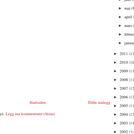
mai
(
►
april
►
mars
►
febru
►
janua
►
2011
(1
►
2010
(1
►
2009
(13
►
2008
(11
►
2007
(12
►
2006
(12
►
Startsiden
Eldre innlegg
2005
(11
►
på:
Legg inn kommentarer (Atom)
2004
(12
►
2003
(14
►
2002
(3)
►