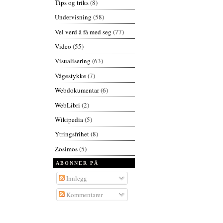
Tips og triks
(8)
Undervisning
(58)
Vel verd å få med seg
(77)
Video
(55)
Visualisering
(63)
Vågestykke
(7)
Webdokumentar
(6)
WebLibri
(2)
Wikipedia
(5)
Ytringsfrihet
(8)
Zosimos
(5)
ABONNER PÅ
Innlegg
Kommentarer