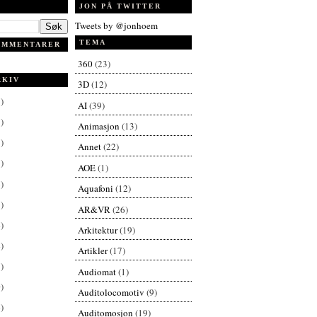
JON PÅ TWITTER
Tweets by @jonhoem
TEMA
OMMENTARER
360
(23)
RKIV
3D
(12)
)
AI
(39)
)
Animasjon
(13)
)
Annet
(22)
)
AOE
(1)
)
Aquafoni
(12)
)
AR&VR
(26)
)
Arkitektur
(19)
)
Artikler
(17)
)
Audiomat
(1)
)
Auditolocomotiv
(9)
)
Auditomosjon
(19)