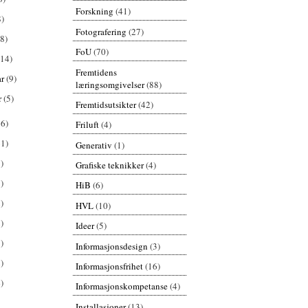
Forskning
(41)
8)
Fotografering
(27)
(8)
FoU
(70)
(14)
Fremtidens
ar
(9)
læringsomgivelser
(88)
r
(5)
Fremtidsutsikter
(42)
26)
Friluft
(4)
61)
Generativ
(1)
)
Grafiske teknikker
(4)
)
HiB
(6)
)
HVL
(10)
)
Ideer
(5)
)
Informasjonsdesign
(3)
)
Informasjonsfrihet
(16)
)
Informasjonskompetanse
(4)
Installasjoner
(13)