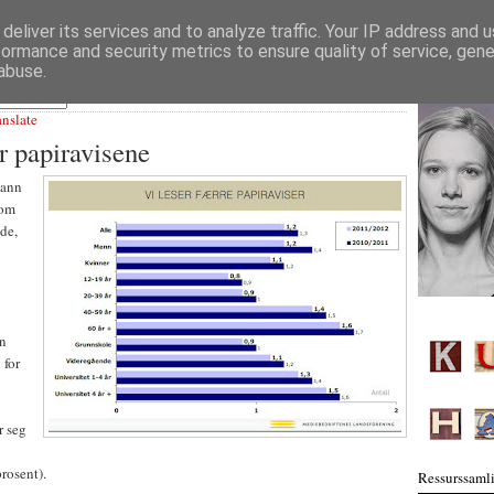
deliver its services and to analyze traffic. Your IP address and 
formance and security metrics to ensure quality of service, gen
abuse.
anslate
r papiravisene
mann
som
lde,
en
 for
r seg
rosent).
Ressurssamli