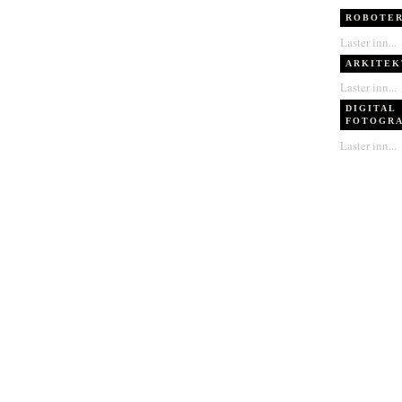
ROBOTER
Laster inn...
ARKITEK
Laster inn...
DIGITAL
FOTOGRA
Laster inn...