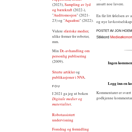
ansatt noe lavere.
(2023),
Sampling av lyd
og bærekraft
(2022-),
"
Auditomosjon
" (2021-
En får litt følelsen av
23) og "
Aquafoni
" (2022).
og nye lavkostselskape
Videre
sfæriske medier
,
POSTET AV
JON HOEM
ulike former for roboter,
Stikkord
Medieøkono
mm.
Min
Dr.-avhandling om
personlig publisering
(2009).
Ingen kommen
Siterte artikler
og
publikasjoner i NVA
.
Legg inn en 
FOU
Kommentarer er svært
I 2021 ga jeg ut boken
godkjenne kommentarer 
Digitale medier og
materialitet
.
Robotassistert
undervisning
Foredrag og formidling