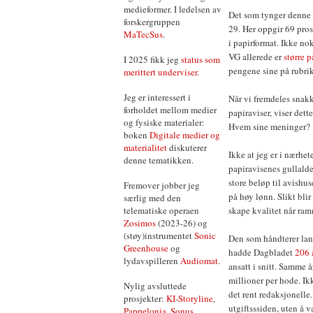
medieformer. I ledelsen av
Det som tynger denne s
forskergruppen
29. Her oppgir 69 pros
MaTecSus
.
i papirformat. Ikke nok
VG allerede er
større 
I 2025 fikk jeg
status som
pengene sine på rubri
merittert underviser
.
Jeg er interessert i
Når vi fremdeles snak
forholdet mellom medier
papiraviser, viser dette
og fysiske materialer:
Hvem sine meninger?
boken
Digitale medier og
materialitet
diskuterer
Ikke at jeg er i nærhet
denne tematikken.
papiravisenes gullalder
store beløp til avishus
Fremover jobber jeg
på høy lønn. Slikt bli
særlig med den
telematiske operaen
skape kvalitet når ram
Zosimos
(2023-26) og
(støy)instrumentet
Sonic
Den som håndterer lang
Greenhouse
og
hadde Dagbladet
206 
lydavspilleren
Audiomat
.
ansatt i snitt. Samme 
millioner per hode. Ik
Nylig avsluttede
det rent redaksjonelle
prosjekter:
KI-Storyline
,
utgiftsssiden, uten å 
Pappelonia
,
Sonus