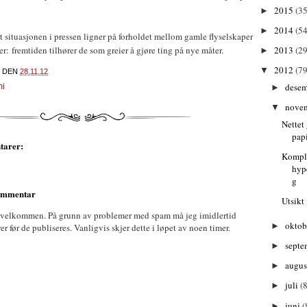
2015
(35
►
2014
(54
►
 at situasjonen i pressen ligner på forholdet mellom gamle flyselskaper
2013
(29
r: fremtiden tilhører de som greier å gjøre ting på nye måter.
►
2012
(79
▼
DEN
28.11.12
dese
mi
►
nove
▼
Nettet
pap
tarer:
Kompl
hype
g
kommentar
Utsikt
 velkommen. På grunn av problemer med spam må jeg imidlertid
oktob
►
før de publiseres. Vanligvis skjer dette i løpet av noen timer.
septe
►
augu
►
juli
(8
►
juni
(
►