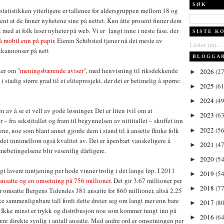
SØK
tatistikken ytterligere er tallenee for aldersgruppen mellom 18 og
ent at de finner nyhetene sine på nettet. Kun åtte prosent finner dem
 med at folk leser nyheter på web. Vi er langt inne i neste fase, der
SISTE K
på mobil enn på papir
. Eieren Schibsted tjener nå det meste av
Laster inn...
kkannonser på nett
BLOGGA
ker om "
meningsbærende aviser
", med henvisning til riksdekkende
2026
(27
►
 i stadig større grad til et eliteprosjekt, der det er betimelig å spørre:
2025
(61
►
2024
(49
►
en av å se et vell av gode løsninger. Det er liten tvil om at
2023
(63
►
 – fra sekstitallet og fram til begynnelsen av nittitallet – skuffet inn
2022
(56
ene, noe som blant annet gjorde dem i stand til å ansette flinke folk
►
r det innimellom også kvalitet av. Det er åpenbart vanskeligere å
2021
(47
►
mebetingelsene blir vesentlig dårligere.
2020
(54
►
t lavere inntjening per hode vinner trolig i det lange løp. I 2011
2019
(54
►
ansatte og en omsetning på 756 millioner
. Det gir 3.67 millioner per
2018
(77
►
år omsatte Bergens Tidendes 381 ansatte for 860 millioner, altså 2.25
ke sammenlignbare tall fordi dette dreier seg om langt mer enn bare
2017
(80
►
. Ikke minst er trykk og distribusjon noe som kommer tungt inn på
2016
(64
►
være direkte synlig i antall ansatte. Med andre ord er omsetningen per