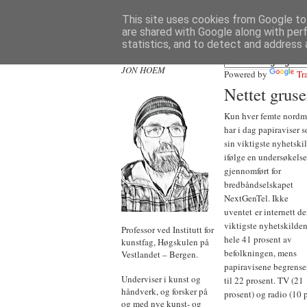
This site uses cookies from Google to 
are shared with Google along with per
statistics, and to detect and address 
JON HOEM
Powered by
Tr
Nettet gruse
Kun hver femte nord
har i dag papiraviser 
sin viktigste nyhetski
ifølge en undersøkelse
gjennomført for
bredbåndselskapet
NextGenTel. Ikke
uventet er internett d
viktigste nyhetskilden
Professor ved Institutt for
hele 41 prosent av
kunstfag, Høgskulen på
befolkningen, mens
Vestlandet – Bergen.
papiravisene begrense
Underviser i kunst og
til 22 prosent. TV (21
håndverk, og forsker på
prosent) og radio (10 p
og med nye kunst- og