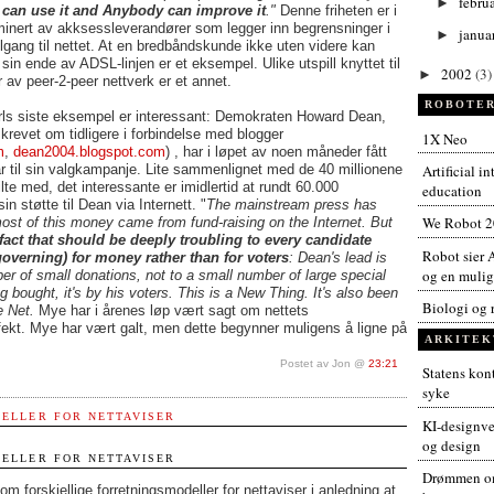
febru
►
 can use it and Anybody can improve it
."
Denne friheten er i
minert av akksessleverandører som legger inn begrensninger i
janua
►
lgang til nettet. At en bredbåndskunde ikke uten videre kan
 sin ende av ADSL-linjen er et eksempel. Ulike utspill knyttet til
2002
(3)
►
 av peer-2-peer nettverk er et annet.
ROBOTER
ls siste eksempel er interessant: Demokraten Howard Dean,
krevet om tidligere i forbindelse med blogger
1X Neo
m
,
dean2004.blogspot.com
) , har i løpet av noen måneder fått
Artificial i
lar til sin valgkampanje. Lite sammenlignet med de 40 millionene
te med, det interessante er imidlertid at rundt 60.000
education
in støtte til Dean via Internett. "
The mainstream press has
We Robot 
st of this money came from fund-raising on the Internet. But
 fact that should be deeply troubling to every candidate
Robot sier A
overning) for money rather than for voters
: Dean's lead is
og en muligh
r of small donations, not to a small number of large special
ng bought, it's by his voters. This is a New Thing. It's also been
Biologi og 
e Net.
Mye har i årenes løp vært sagt om nettets
ekt. Mye har vært galt, men dette begynner muligens å ligne på
ARKITEK
Postet av Jon @
23:21
Statens kont
syke
ELLER FOR NETTAVISER
KI-designver
og design
ELLER FOR NETTAVISER
Drømmen om
om forskjellige forretningsmodeller for nettaviser i anledning at