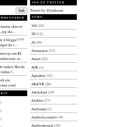
JON PÅ TWITTER
Tweets by @jonhoem
TEMA
OMMENTARER
360
(23)
 klønete skrevet
 jeg ska...
3D
(12)
te å blogge!!???
AI
(39)
åper da v...
Animasjon
(13)
intervju om KI
dreessen, se...
Annet
(22)
de tanker. Har du
AOE
(1)
vordan f...
Aquafoni
(12)
ndå ein:
AR&VR
(26)
vrase.com/
Arkitektur
(19)
RKIV
Artikler
(17)
)
Audiomat
(1)
)
Auditolocomotiv
(9)
)
Auditomosjon
(19)
)