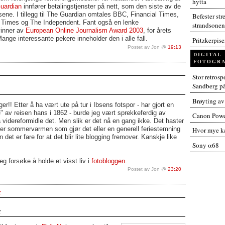
hytta
uardian
innfører betalingstjenster på nett, som den siste av de
isene. I tillegg til The Guardian omtales BBC, Financial Times,
Befester str
e Times og The Independent. Fant også en lenke
strandsonen
vinner av
European Online Journalism Award 2003
, for årets
ange interessante pekere inneholder den i alle fall.
Pritzkerpis
Postet av Jon @
19:13
DIGITAL
FOTOGRA
Stor retros
Sandberg p
Brøyting av
er!! Etter å ha vært ute på tur i Ibsens fotspor - har gjort en
e" av reisen hans i 1862 - burde jeg vært sprekkeferdig av
Canon Powe
 å videreformidle det. Men slik er det nå en gang ikke. Det haster
er sommervarmen som gjør det eller en generell feriestemning
Hvor mye ka
det er fare for at det blir lite blogging fremover. Kanskje like
Sony α68
g forsøke å holde et visst liv i
fotobloggen
.
Postet av Jon @
23:20
T
T