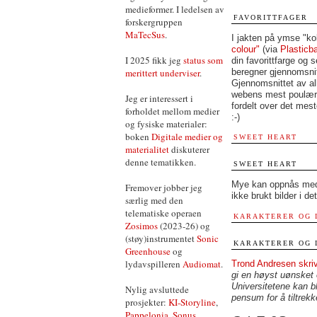
medieformer. I ledelsen av
FAVORITTFAGER
forskergruppen
MaTecSus
.
I jakten på ymse "kol
colour"
(via
Plasticb
I 2025 fikk jeg
status som
din favorittfarge og s
merittert underviser
.
beregner gjennomsnit
Gjennomsnittet av al
webens mest poulære 
Jeg er interessert i
fordelt over det mest
forholdet mellom medier
:-)
og fysiske materialer:
boken
Digitale medier og
SWEET HEART
materialitet
diskuterer
denne tematikken.
SWEET HEART
Mye kan oppnås med
Fremover jobber jeg
ikke brukt bilder i det
særlig med den
telematiske operaen
KARAKTERER OG 
Zosimos
(2023-26) og
(støy)instrumentet
Sonic
KARAKTERER OG 
Greenhouse
og
lydavspilleren
Audiomat
.
Trond Andresen skriv
gi en høyst uønsket e
Universitetene kan bl
Nylig avsluttede
pensum for å tiltrek
prosjekter:
KI-Storyline
,
Pappelonia
,
Sonus