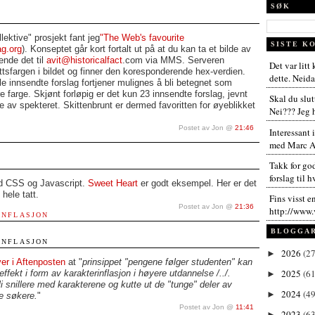
SØK
lektive" prosjekt fant jeg
"The Web's favourite
SISTE K
ag.org
). Konseptet går kort fortalt ut på at du kan ta et bilde av
ende det til
avit@historicalfact
.com via MMS. Serveren
Det var litt
tsfargen i bildet og finner den koresponderende hex-verdien.
dette. Neida,
le innsendte forslag fortjener mulignes å bli betegnet som
farge. Skjønt forløpig er det kun 23 innsendte forslag, jevnt
Skal du slut
e av spekteret. Skittenbrunt er dermed favoritten for øyeblikket
Nei??? Jeg h
Postet av Jon @
21:46
Interessant 
med Marc An
Takk for go
forslag til h
 CSS og Javascript.
Sweet Heart
er godt eksempel. Her er det
 hele tatt.
Fins visst e
Postet av Jon @
21:36
http://www.
INFLASJON
BLOGGA
INFLASJON
2026
(27
►
er i Aftenposten
at "
prinsippet "pengene følger studenten" kan
2025
(61
ffekt i form av karakterinflasjon i høyere utdannelse /../.
►
i snillere med karakterene og kutte ut de "tunge" deler av
2024
(49
►
ke søkere.
"
Postet av Jon @
11:41
2023
(63
►