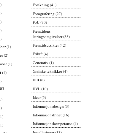
)
Forskning
(41)
)
Fotografering
(27)
)
FoU
(70)
)
Fremtidens
læringsomgivelser
(88)
)
Fremtidsutsikter
(42)
mber
(1)
Friluft
(4)
er
(2)
Generativ
(1)
mber
(1)
Grafiske teknikker
(4)
st
(1)
HiB
(6)
)
003
HVL
(10)
Ideer
(5)
1)
Informasjonsdesign
(3)
1)
Informasjonsfrihet
(16)
(1)
Informasjonskompetanse
(4)
(1)
Installasjoner
(13)