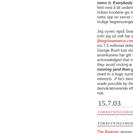
owns it, Everybody
ferd med å bli under
måten kundene gis ti
sette opp en server i
mulige begrensninger
Jeg synes også Sear
som jeg så vidt har s
(
blogsforamerica.co
inn 7,5 millioner dol
George Bush kan skil
amerikanere har gitt s
acknowledged that mo
they avoid visiting
a
running (and then g
owed to a huge numbe
interests. If he's bei
made possible by th
demokratiserende eff
noe.
15.7.03
FORRETNINGSMOD
FORRETNINGSMOD
The Register
skriver 