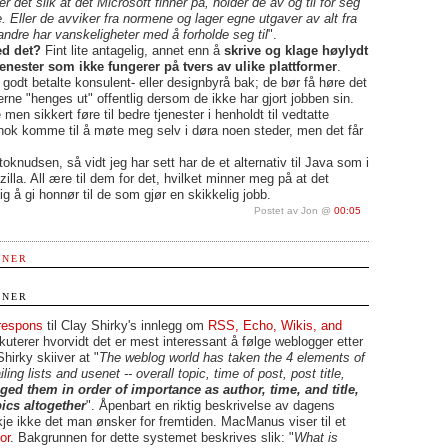
r det slik at det Microsoft finner på, holder de av og til for seg
 Eller de avviker fra normene og lager egne utgaver av alt fra
ndre har vanskeligheter med å forholde seg til
".
ed det?
Fint lite antagelig, annet enn å
skrive og klage høylydt
jenester som ikke fungerer på tvers av ulike plattformer
.
g godt betalte konsulent- eller designbyrå bak; de bør få høre det
erne "henges ut" offentlig dersom de ikke har gjort jobben sin.
men sikkert føre til bedre tjenester i henholdt til vedtatte
nok komme til å møte meg selv i døra noen steder, men det får
oknudsen, så vidt jeg har sett har de et alternativ til Java som i
ozilla. All ære til dem for det, hvilket minner meg på at det
ig å gi honnør til de som gjør en skikkelig jobb.
Postet av Jon @
00:05
MNER
MNER
respons
til Clay Shirky's innlegg om
RSS, Echo, Wikis, and
kuterer hvorvidt det er mest interessant å følge weblogger etter
Shirky skiiver at "
The weblog world has taken the 4 elements of
ing lists and usenet -- overall topic, time of post, post title,
ged them in order of importance as author, time, and title,
ics altogether
". Åpenbart en riktig beskrivelse av dagens
je ikke det man ønsker for fremtiden. MacManus viser til et
or
. Bakgrunnen for dette systemet beskrives slik: "
What is