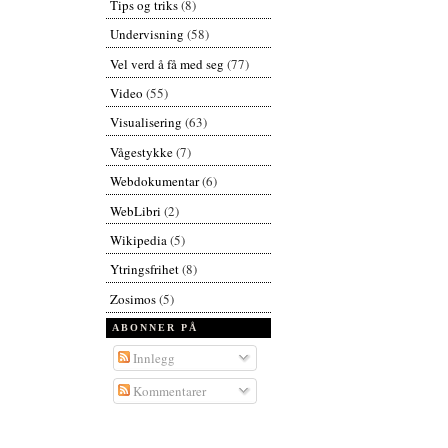
Tips og triks
(8)
Undervisning
(58)
Vel verd å få med seg
(77)
Video
(55)
Visualisering
(63)
Vågestykke
(7)
Webdokumentar
(6)
WebLibri
(2)
Wikipedia
(5)
Ytringsfrihet
(8)
Zosimos
(5)
ABONNER PÅ
Innlegg
Kommentarer