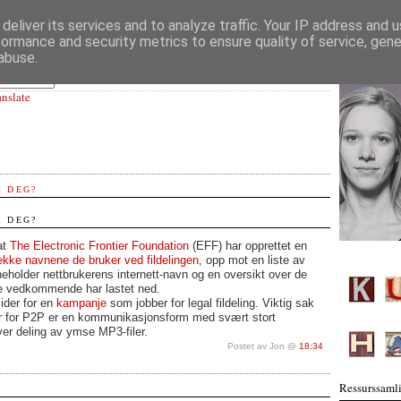
deliver its services and to analyze traffic. Your IP address and 
formance and security metrics to ensure quality of service, gen
abuse.
anslate
R DEG?
R DEG?
at
The Electronic Frontier Foundation
(EFF) har opprettet en
ekke navnene de bruker ved fildelingen
, opp mot en liste av
neholder nettbrukerens internett-navn og en oversikt over de
ne vedkommende har lastet ned.
ider for en
kampanje
som jobber for legal fildeling. Viktig sak
er for P2P er en kommunikasjonsform med svært stort
ver deling av ymse MP3-filer.
Postet av Jon @
18:34
Ressurssamli