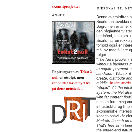
(Kunst)prosjekter
EIERSKAP TIL NE
ANNET
Denne overskriften h
Searls tankevekkend
Bagrunnen er amerik
den pågående tvisten
bredbånd, telekom- 
Searls har en rekke 
forhold også er inter
mål av meg å liste op
følger:
"
The Net's problem, f
without a business m
to require payment--n
Papirutgaven av
Tekst 2
bandwidth. Worse, it
null
er utsolgt, men
create, distribute a
innholdet får et nytt liv
middle.
In the words
på dette nettstedet.
"stupid". All the int
system, the Net also
with fat content flowi
mellom forretningsmo
infrastruktur og Inte
økonomiske interesse
konsesjonsvilkår eie
Markets flourish on t
That's free as in bee
the end-to-end nature