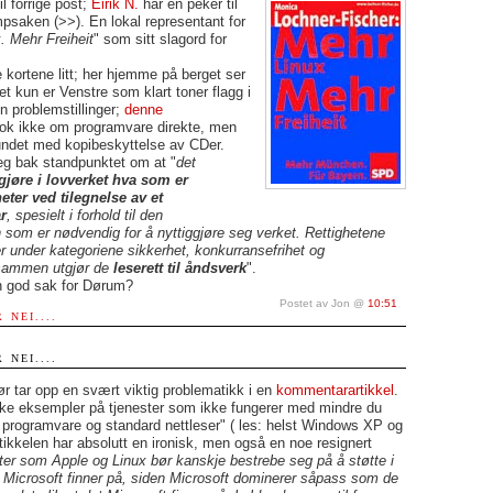
il forrige post;
Eirik N.
har en peker til
saken (>>). En lokal representant for
. Mehr Freiheit
" som sitt slagord for
 kortene litt; her hjemme på berget ser
 det kun er Venstre som klart toner flagg i
en problemstillinger;
denne
nok ikke om programvare direkte, men
ndet med kopibeskyttelse av CDer.
seg bak standpunktet om at "
det
gjøre i lovverket hva som er
eter ved tilegnelse av et
r
, spesielt i forhold til den
n som er nødvendig for å nyttiggjøre seg verket. Rettighetene
er under kategoriene sikkerhet, konkurransefrihet og
l sammen utgjør de
leserett til åndsverk
".
 god sak for Dørum?
Postet av Jon @
10:51
 NEI....
 NEI....
ør tar opp en svært viktig problematikk i en
kommentarartikkel
.
kke eksempler på tjenester som ikke fungerer med mindre du
d programvare og standard nettleser" ( les: helst Windows XP og
rtikkelen har absolutt en ironisk, men også en noe resignert
ter som Apple og Linux bør kanskje bestrebe seg på å støtte i
t Microsoft finner på, siden Microsoft dominerer såpass som de