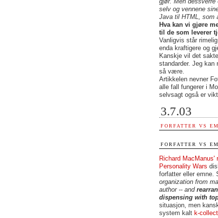
gjør. Men dessverre e
selv og vennene sine.
Java til HTML, som a
Hva kan vi gjøre m
til de som leverer t
Vanligvis står rimeli
enda kraftigere og gj
Kanskje vil det sakte 
standarder. Jeg kan 
så være.
Artikkelen nevner Fot
alle fall fungerer i M
selvsagt også er vikt
3.7.03
FORFATTER VS E
FORFATTER VS E
Richard MacManus' 
Personality Wars
dis
forfatter eller emne. 
organization from mail
author -- and
rearran
dispensing with top
situasjon, men kansk
system kalt
k-collect