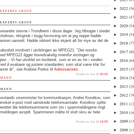
2022
(56
►
 EXPERTS GROUP
2021
(47
►
 EXPERTS GROUP
2020
(54
►
erandre stevne i Trondheim i disse dager. Jeg tilbragte i stedet
2019
(54
►
holmen, riktignok i trygg forvisning om at jeg neppe hadde
ransen uansett. Hadde sikkert ikke skjønt alt for mye av det de
2018
(77
►
absolutt involvert i utviklingen av MPEG21. "
Det norske
2017
(80
►
t med MPEG21 ligger hovedsakelig innenfor testingen og
ien. - Vi har utviklet en testbenk, som er en av tre i verden.
2016
(64
►
med å evaluere og justere standarden, som skal være klar for
2015
(35
neste år
", sier Andrew Perkis til
Adressavisen
.
►
Postet av Jon @
20:02
2014
(54
►
 MANN
2013
(29
►
 MANN
2012
(79
►
sslands viseminister for kommunikasjon, Andrei Korotkov, som
ønsket e-post med uønskede telefonsamtaler. Korotkov spilte
2011
(1
►
Deretter ble telefonnummerne som sto i spammeldingene ringt
meldingen avspilt. Spammeren måtte til slutt skru av hele
2010
(1
►
2009
(13
►
Postet av Jon @
19:55
2008
(11
►