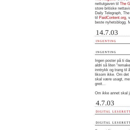
nettutgaven til
The G
store britiske nettav
Daily Telegraph, Th
til
PaidContent.org
, 
beste nyhetsblogg. M
14.7.03
INGENTING
INGENTING
Ingen poster på ti dag
aldri så liten "remak
inntrykk og trang til
liksom ikke. Om det 
skal være usagt, men 
greit...
Om ikke annet skal je
4.7.03
DIGITAL LESERET
DIGITAL LESERET