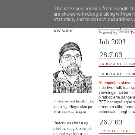
This site uses cookies from Google to 
are shared with Google along with per
statistics, and to detect and address 
JON HOEM
Powered by
Tr
Juli 2003
28.7.03
ER RIAA UT ETTE
ER RIAA UT ETTE
Aftenposten skriver
side hvor folk kan
sj
stevninger. Listen in
piratkopierte sange
Professor ved Institutt for
EFF har også egne s
kunstfag, Høgskulen på
ettersom ulike form
Vestlandet – Bergen.
potensiale, langt uto
26.7.03
Underviser i kunst og
håndverk, og forsker på
FAVORITTFAGER
og med nye kunst- og