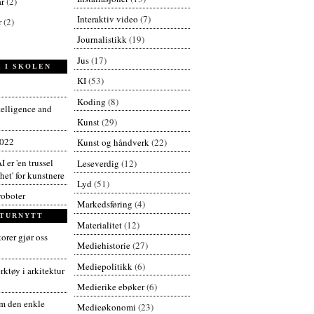
ar
(2)
Interaktiv video
(7)
r
(2)
Journalistikk
(19)
Jus
(17)
 I SKOLEN
KI
(53)
Koding
(8)
ntelligence and
Kunst
(29)
2022
Kunst og håndverk
(22)
I er 'en trussel
Leseverdig
(12)
et' for kunstnere
Lyd
(51)
roboter
Markedsføring
(4)
TURNYTT
Materialitet
(12)
orer gjør oss
Mediehistorie
(27)
Mediepolitikk
(6)
ktøy i arkitektur
Medierike ebøker
(6)
 den enkle
Medieøkonomi
(23)