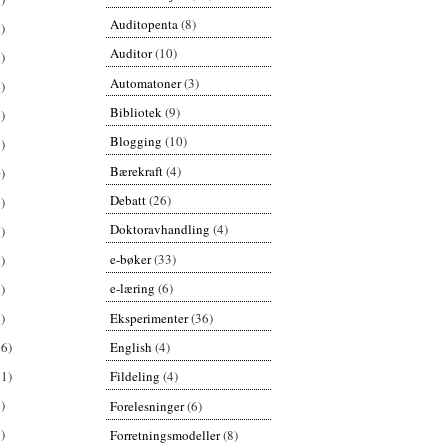
Auditopenta
(8)
)
Auditor
(10)
)
Automatoner
(3)
)
Bibliotek
(9)
)
Blogging
(10)
)
Bærekraft
(4)
)
Debatt
(26)
)
Doktoravhandling
(4)
)
e-bøker
(33)
)
e-læring
(6)
)
Eksperimenter
(36)
)
English
(4)
26)
61)
Fildeling
(4)
)
Forelesninger
(6)
)
Forretningsmodeller
(8)