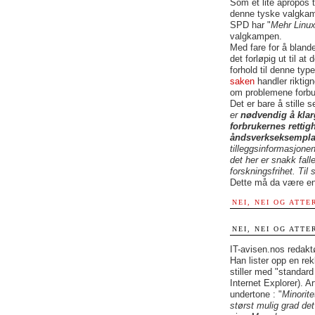
Som et lite apropos t
denne tyske valgkamp
SPD har "
Mehr Linux
valgkampen.
Med fare for å blande
det forløpig ut til at
forhold til denne typ
saken
handler riktig
om problemene forbu
Det er bare å stille 
er
nødvendig å klar
forbrukernes rettigh
åndsverkseksempla
tilleggsinformasjone
det her er snakk fall
forskningsfrihet. Ti
Dette må da være en
NEI, NEI OG ATTER
NEI, NEI OG ATTER
IT-avisen.nos redakt
Han lister opp en re
stiller med "standar
Internet Explorer). A
undertone : "
Minorite
størst mulig grad de