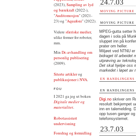
24.7.03
(2023),
Sampling av lyd
og bærekraft
(2022-),
MOVING PICTURE
"
Auditomosjon
" (2021-
23) og "
Aquafoni
" (2022).
MOVING PICTURE
MPEG-gutta setter hv
Videre
sfæriske medier
,
dagen i sola på Munk
ulike former for roboter,
sluppet inn på konfe
mm.
prater om heller.
Miljøet ved NTNU er 
Min
Dr.-avhandling om
bidraget til arbeide
personlig publisering
utprøving av teknolog
(2009).
Det skal hjelpe oss 
markedet i løpet av 
Siterte artikler
og
publikasjoner i NVA
.
EN HANDLINGENS
FOU
EN HANDLINGENS
I 2021 ga jeg ut boken
Digi.no
skriver om Ru
Digitale medier og
resolutt bekjempet u
materialitet
.
inn en talemelding. 
opp tusen ganger og 
Robotassistert
telefonsystemet.
undervisning
23.7.03
Foredrag og formidling