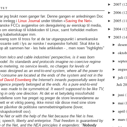
2007
(12
►
TTET
2006
(12
►
ar jeg brukt noen ganger før. Denne gangen er anledningen Doc
2005
(11
e innlegg i
Linux Journal
under tittelen «
Saving the Net
».
►
anske FCCs avgjørelse om deregulering av eierskap til media,
2004
(12
►
 om eierskap til kildekoden til Linux, samt forholdet mellom
og kabelselskaper mm.
2003
(14
▼
poeng som til tross for at de tar utgangspunkt i amerikanske
essante sett i lys av norske / europeiske forhold. Skal ikke ta
dese
►
p alt sammen her - les hele artikkelen - , men noen "highlights"
oktob
►
rom telco and cable industries' perspective, is it was born
septe
►
odel. Its standards and protocols imagine no coercive regime
o metering, no service levels, no charges for levels of
augu
►
 was designed as an end-to-end system, where all the power to
nd consume are located at the ends of the system and not in the
juli
(1
▼
 of David Eisenberg
the Internet's innards purposefully were kept
Juli 2
elligence properly belonged at the ends. As a pure end-to-end
 was made to be symmetrical. It wasn't supposed to be like TV,
ng in only one direction.
At det er et betydelig missforhold
juni
(
►
dellene som har preget og preger de store leverandørene av
mai
(
rnett er et viktig poeng, ikke minst når disse med sine store
►
r påvirker de politiske rammebetningelsene (lover,
april
►
rskapskontroll osv).
he Net or with the help of the Net because the Net is free.
mars
►
r, speech, liberty and enterprise. That freedom is guaranteed by
 of the Net, and the NEA principles it engenders: "
Nobody