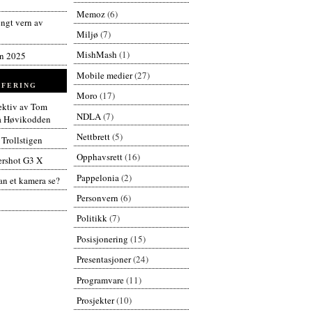
Memoz
(6)
engt vern av
Miljø
(7)
MishMash
(1)
en 2025
Mobile medier
(27)
FERING
Moro
(17)
pektiv av Tom
NDLA
(7)
å Høvikodden
Nettbrett
(5)
 Trollstigen
Opphavsrett
(16)
rshot G3 X
Pappelonia
(2)
n et kamera se?
Personvern
(6)
Politikk
(7)
Posisjonering
(15)
Presentasjoner
(24)
Programvare
(11)
Prosjekter
(10)