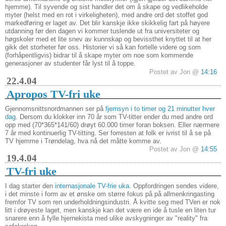
hjemme). Til syvende og sist handler det om å skape og vedlikeholde
myter (helst med en rot i virkeligheten), med andre ord det stoffet god
markedføring er laget av. Det blir kanskje ikke skikkelig fart på høyere
utdanning før den dagen vi kommer tuslende ut fra universiteter og
høgskoler med et lite snev av kunnskap og bevissthet knyttet til at her
gikk det storheter før oss. Historier vi så kan fortelle videre og som
(forhåpentligvis) bidrar til å skape myter om noe som kommende
generasjoner av studenter får lyst til å toppe.
Postet av Jon @
14:16
22.4.04
Apropos TV-fri uke
Gjennomsnittsnordmannen ser på
fjernsyn i to timer og 21 minutter hver
dag
. Dersom du klokker inn 70 år som TV-titter ender du med andre ord
opp med (70*365*141/60) drøyt 60.000 timer foran boksen. Eller nærmere
7 år med kontinuerlig TV-titting. Ser forresten at folk er ivrist til å se på
TV hjemme i Trøndelag, hva nå det måtte komme av.
Postet av Jon @
14:55
19.4.04
TV-fri uke
I dag starter den
internasjonale TV-frie uka
. Oppfordringen sendes videre,
i det minste i form av et ønske om større fokus på på allmenkringasting
fremfor TV som ren underholdningsindustri. Å kvitte seg med TVen er nok
litt i drøyeste laget, men kanskje kan det være en ide å tusle en liten tur
snarere enn å fylle hjernekista med ulike avskygninger av "reality" fra