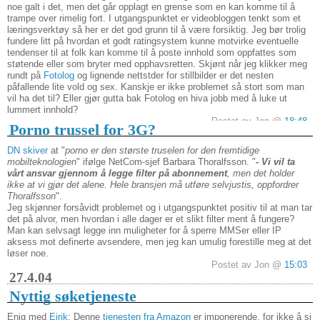
noe galt i det, men det går opplagt en grense som en kan komme til å
trampe over rimelig fort. I utgangspunktet er videobloggen tenkt som et
læringsverktøy så her er det god grunn til å være forsiktig. Jeg bør trolig
fundere litt på hvordan et godt ratingsystem kunne motvirke eventuelle
tendenser til at folk kan komme til å poste innhold som oppfattes som
støtende eller som bryter med opphavsretten. Skjønt når jeg klikker meg
rundt på
Fotolog
og lignende nettstder for stillbilder er det nesten
påfallende lite vold og sex. Kanskje er ikke problemet så stort som man
vil ha det til? Eller gjør gutta bak Fotolog en hiva jobb med å luke ut
lummert innhold?
Postet av Jon @
18:48
Porno trussel for 3G?
DN skiver
at "
porno er den største truselen for den fremtidige
mobilteknologien
" ifølge NetCom-sjef Barbara Thoralfsson. "
- Vi vil ta
vårt ansvar gjennom å legge filter på abonnement
, men det holder
ikke at vi gjør det alene. Hele bransjen må utføre selvjustis, oppfordrer
Thoralfsson
".
Jeg skjønner forsåvidt problemet og i utgangspunktet positiv til at man tar
det på alvor, men hvordan i alle dager er et slikt filter ment å fungere?
Man kan selvsagt legge inn muligheter for å sperre MMSer eller IP
aksess mot definerte avsendere, men jeg kan umulig forestille meg at det
løser noe.
Postet av Jon @
15:03
27.4.04
Nyttig søketjeneste
Enig med
Eirik
: Denne
tjenesten fra Amazon
er imponerende, for ikke å si