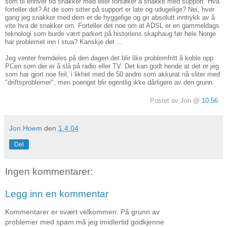
som til enhver tid snakker med eller forsøker å snakke med support. Hva
forteller det? At de som sitter på support er late og udugelige? Nei, hver
gang jeg snakker med dem er de hyggelige og gir absolutt inntrykk av å
vite hva de snakker om. Forteller det noe om at ADSL er en gammeldags
teknologi som burde vært parkert på historiens skaphaug før hele Norge
har problemet inn i stua? Kanskje det ...
Jeg venter fremdeles på den dagen det blir like problemfritt å koble opp
PCen som der er å slå på radio eller TV. Det kan godt hende at det er jeg
som har gjort noe feil, i likhet med de 50 andre som akkurat nå sliter med
"driftsproblemer", men poenget blir egentlig ikke dårligere av den grunn.
Postet av Jon @
10:56
Jon Hoem
den
1.4.04
Del
Ingen kommentarer:
Legg inn en kommentar
Kommentarer er svært velkommen. På grunn av
problemer med spam må jeg imidlertid godkjenne