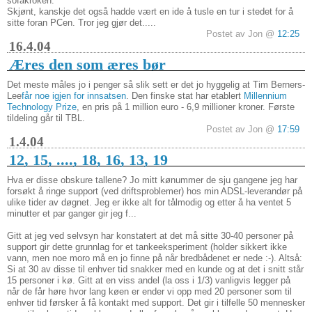
sofakroken.
Skjønt, kanskje det også hadde vært en ide å tusle en tur i stedet for å
sitte foran PCen. Tror jeg gjør det.....
Postet av Jon @
12:25
16.4.04
Æres den som æres bør
Det meste måles jo i penger så slik sett er det jo hyggelig at Tim Berners-
Lee
får noe igjen for innsatsen
. Den finske stat har etablert
Millennium
Technology Prize
, en pris på 1 million euro - 6,9 millioner kroner. Første
tildeling går til TBL.
Postet av Jon @
17:59
1.4.04
12, 15, ...., 18, 16, 13, 19
Hva er disse obskure tallene? Jo mitt kønummer de sju gangene jeg har
forsøkt å ringe support (ved driftsproblemer) hos min ADSL-leverandør på
ulike tider av døgnet. Jeg er ikke alt for tålmodig og etter å ha ventet 5
minutter et par ganger gir jeg f...
Gitt at jeg ved selvsyn har konstatert at det må sitte 30-40 personer på
support gir dette grunnlag for et tankeeksperiment (holder sikkert ikke
vann, men noe moro må en jo finne på når bredbådenet er nede :-). Altså:
Si at 30 av disse til enhver tid snakker med en kunde og at det i snitt står
15 personer i kø. Gitt at en viss andel (la oss i 1/3) vanligvis legger på
når de får høre hvor lang køen er ender vi opp med 20 personer som til
enhver tid førsker å få kontakt med support. Det gir i tilfelle 50 mennesker