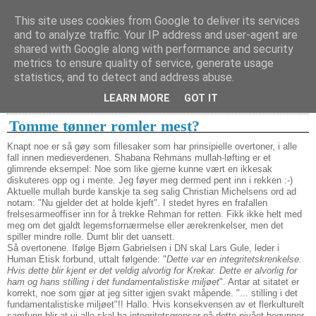
This site uses cookies from Google to deliver its services
and to analyze traffic. Your IP address and user-agent are
shared with Google along with performance and security
metrics to ensure quality of service, generate usage
1. april 2004
April 2004
statistics, and to detect and address abuse.
LEARN MORE
GOT IT
29.4.04
Tomme tønner romler mest?
Knapt noe er så gøy som fillesaker som har prinsipielle overtoner, i alle
fall innen medieverdenen. Shabana Rehmans mullah-løfting er et
glimrende eksempel: Noe som like gjerne kunne vært en ikkesak
diskuteres opp og i mente. Jeg føyer meg dermed pent inn i rekken :-)
Aktuelle mullah burde kanskje ta seg salig Christian Michelsens ord ad
notam: "Nu gjelder det at holde kjeft". I stedet hyres en frafallen
frelsesarmeoffiser inn for å trekke Rehman for retten. Fikk ikke helt med
meg om det gjaldt legemsfornærmelse eller ærekrenkelser, men det
spiller mindre rolle. Dumt blir det uansett.
Så overtonene. Ifølge Bjørn Gabrielsen i DN skal Lars Gule, leder i
Human Etisk forbund, uttalt følgende: "
Dette var en integritetskrenkelse.
Hvis dette blir kjent er det veldig alvorlig for Krekar. Dette er alvorlig for
ham og hans stilling i det fundamentalistiske miljøet
". Antar at sitatet er
korrekt, noe som gjør at jeg sitter igjen svakt måpende. "... stilling i det
fundamentalistiske miljøet"!! Hallo. Hvis konsekvensen av et flerkulturelt
samfunn blir at vi alle skal ha integritetsgrenser på dette nivået begynner