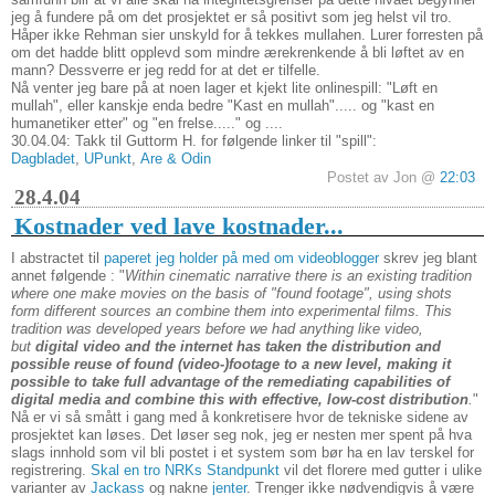
jeg å fundere på om det prosjektet er så positivt som jeg helst vil tro.
Håper ikke Rehman sier unskyld for å tekkes mullahen. Lurer forresten på
om det hadde blitt opplevd som mindre ærekrenkende å bli løftet av en
mann? Dessverre er jeg redd for at det er tilfelle.
Nå venter jeg bare på at noen lager et kjekt lite onlinespill: "Løft en
mullah", eller kanskje enda bedre "Kast en mullah"..... og "kast en
humanetiker etter" og "en frelse....." og ....
30.04.04: Takk til Guttorm H. for følgende linker til "spill":
Dagbladet
,
UPunkt
,
Are & Odin
Postet av Jon @
22:03
28.4.04
Kostnader ved lave kostnader...
I abstractet til
paperet jeg holder på med om videoblogger
skrev jeg blant
annet følgende : "
Within cinematic narrative there is an existing tradition
where one make movies on the basis of "found footage", using shots
form different sources an combine them into experimental films. This
tradition was developed years before we had anything like video,
but
digital video and the internet has taken the distribution and
possible reuse of found (video-)footage to a new level, making it
possible to take full advantage of the remediating capabilities of
digital media and combine this with effective, low-cost distribution
.
"
Nå er vi så smått i gang med å konkretisere hvor de tekniske sidene av
prosjektet kan løses. Det løser seg nok, jeg er nesten mer spent på hva
slags innhold som vil bli postet i et system som bør ha en lav terskel for
registrering.
Skal en tro NRKs Standpunkt
vil det florere med gutter i ulike
varianter av
Jackass
og nakne
jenter
. Trenger ikke nødvendigvis å være