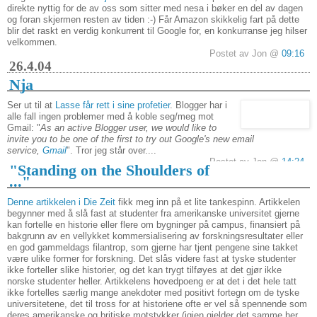
direkte nyttig for de av oss som sitter med nesa i bøker en del av dagen
og foran skjermen resten av tiden :-) Får Amazon skikkelig fart på dette
blir det raskt en verdig konkurrent til Google for, en konkurranse jeg hilser
velkommen.
Postet av Jon @
09:16
26.4.04
Nja
Ser ut til at
Lasse får rett i sine profetier
. Blogger har i
alle fall ingen problemer med å koble seg/meg mot
Gmail: "
As an active Blogger user, we would like to
invite you to be one of the first to try out Google's new email
service,
Gmail
". Tror jeg står over....
Postet av Jon @
14:24
"Standing on the Shoulders of
..."
Denne artikkelen i Die Zeit
fikk meg inn på et lite tankespinn. Artikkelen
begynner med å slå fast at studenter fra amerikanske universitet gjerne
kan fortelle en historie eller flere om bygninger på campus, finansiert på
bakgrunn av en vellykket kommersialisering av forskningsresultater eller
en god gammeldags filantrop, som gjerne har tjent pengene sine takket
være ulike former for forskning. Det slås videre fast at tyske studenter
ikke forteller slike historier, og det kan trygt tilføyes at det gjør ikke
norske studenter heller. Artikkelens hovedpoeng er at det i det hele tatt
ikke fortelles særlig mange anekdoter med positivt fortegn om de tyske
universitetene, det til tross for at historiene ofte er vel så spennende som
deres amerikanske og britiske motstykker (igjen gjelder det samme her