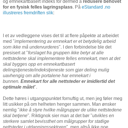
og emnekartbasert indeks for dermed å
redusere behovet
for en fysisk felles lagringsplass
. På
eStandard .no
illustreres fremdriften slik
:
I et av vedleggene vises det til at flere påpekte at arbeidet
med "
implementering av emnekart er et betydelig arbeid
som ikke må undervurderes
". I den forbindelse ble det
presisert at "
forslaget fra gruppen ikke betyr at alle
nettstedene skal implementere felles emnekart, men at det
skal bygges opp en emnekartbasert
delingstjeneste/indekstjeneste som gjør deling mulig
uavhengig om alle portalene har emnekart i
bunnen.
Emnekart for alle nettsteder er imidlertid det
optimale målet
".
Dette høres i utgangspunktet fornuftig ut, men jeg føler meg
litt usikker på om helheten henger sammen. Man ønsker
nemlig "
ikke å styre hvilke målgrupper de ulike nettstedene
skal betjene
". Riktignok sier man at det bør "
utvikles en
sterkere samlet bevissthet om målgrupper for statlige
nettsteder i utdanningssektoren
", men altså ikke noe