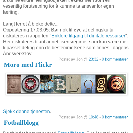
å kunne endre læringsobjekter trekkes frem som en
vesentlig forutsetning for å kunnne ta ansvar for egen
læriing.
Langt lerret å bleke dette...
Oppdatering 17.03.05: Bør nok tilføye at delingskultur
diskuteres i rapporten "
Enklere tilgang til digitale ressurser
".
Her diskuteres blant annet lisensregimer som kan være mer
tilpasset deling enn de bestemmelsene som finnes i dagens
Åndsverkslov.
Postet av Jon @
23:32
-
0 kommentarer
Moro med Flickr
Sjekk denne tjenesten
.
Postet av Jon @
10:48
-
0 kommentarer
Fotballblogg