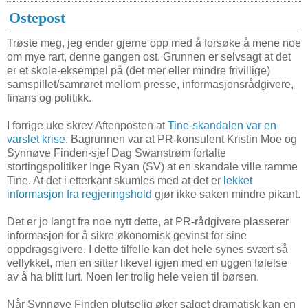
Ostepost
Trøste meg, jeg ender gjerne opp med å forsøke å mene noe
om mye rart, denne gangen ost. Grunnen er selvsagt at det
er et skole-eksempel på (det mer eller mindre frivillige)
samspillet/samrøret mellom presse, informasjonsrådgivere,
finans og politikk.
I forrige uke skrev Aftenposten at
Tine-skandalen var en
varslet krise
. Bagrunnen var at PR-konsulent Kristin Moe og
Synnøve Finden-sjef Dag Swanstrøm fortalte
stortingspolitiker Inge Ryan (SV) at en skandale ville ramme
Tine. At det i etterkant skumles med at det er
lekket
informasjon fra regjeringshold
gjør ikke saken mindre pikant.
Det er jo langt fra noe nytt dette, at PR-rådgivere plasserer
informasjon for å sikre økonomisk gevinst for sine
oppdragsgivere. I dette tilfelle kan det hele synes svært så
vellykket, men en sitter likevel igjen med en uggen følelse
av å ha blitt lurt. Noen ler trolig hele veien til børsen.
Når Synnøve Finden plutselig øker salget dramatisk kan en