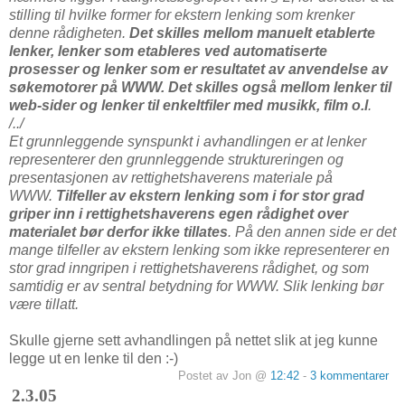
stilling til hvilke former for ekstern lenking som krenker
denne rådigheten.
Det skilles mellom manuelt etablerte
lenker, lenker som etableres ved automatiserte
prosesser og lenker som er resultatet av anvendelse av
søkemotorer på WWW. Det skilles også mellom lenker til
web-sider og lenker til enkeltfiler med musikk, film o.l
.
/../
Et grunnleggende synspunkt i avhandlingen er at lenker
representerer den grunnleggende struktureringen og
presentasjonen av rettighetshaverens materiale på
WWW.
Tilfeller av ekstern lenking som i for stor grad
griper inn i rettighetshaverens egen rådighet over
materialet bør derfor ikke tillates
. På den annen side er det
mange tilfeller av ekstern lenking som ikke representerer en
stor grad inngripen i rettighetshaverens rådighet, og som
samtidig er av sentral betydning for WWW. Slik lenking bør
være tillatt.
Skulle gjerne sett avhandlingen på nettet slik at jeg kunne
legge ut en lenke til den :-)
Postet av Jon @
12:42
-
3 kommentarer
2.3.05