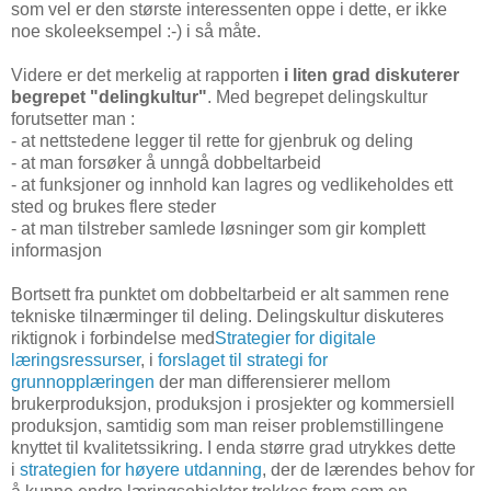
som vel er den største interessenten oppe i dette, er ikke
noe skoleeksempel :-) i så måte.
Videre er det merkelig at rapporten
i liten grad diskuterer
begrepet "delingkultur"
. Med begrepet delingskultur
forutsetter man :
- at nettstedene legger til rette for gjenbruk og deling
- at man forsøker å unngå dobbeltarbeid
- at funksjoner og innhold kan lagres og vedlikeholdes ett
sted og brukes flere steder
- at man tilstreber samlede løsninger som gir komplett
informasjon
Bortsett fra punktet om dobbeltarbeid er alt sammen rene
tekniske tilnærminger til deling. Delingskultur diskuteres
riktignok i forbindelse med
Strategier for digitale
læringsressurser
, i
forslaget til strategi for
grunnopplæringen
der man differensierer mellom
brukerproduksjon, produksjon i prosjekter og kommersiell
produksjon, samtidig som man reiser problemstillingene
knyttet til kvalitetssikring. I enda større grad utrykkes dette
i
strategien for høyere utdanning
, der de lærendes behov for