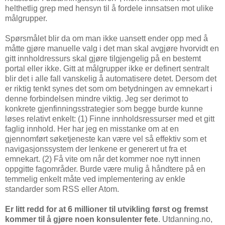
helthetlig grep med hensyn til å fordele innsatsen mot ulike
målgrupper.
Spørsmålet blir da om man ikke uansett ender opp med å
måtte gjøre manuelle valg i det man skal avgjøre hvorvidt en
gitt innholdressurs skal gjøre tilgjengelig på en bestemt
portal eller ikke. Gitt at målgrupper ikke er definert sentralt
blir det i alle fall vanskelig å automatisere detet. Dersom det
er riktig tenkt synes det som om betydningen av emnekart i
denne forbindelsen mindre viktig. Jeg ser derimot to
konkrete gjenfinningsstrategier som begge burde kunne
løses relativt enkelt: (1) Finne innholdsressurser med et gitt
faglig innhold. Her har jeg en misstanke om at en
gjennomført søketjeneste kan være vel så effektiv som et
navigasjonssystem der lenkene er generert ut fra et
emnekart. (2) Få vite om når det kommer noe nytt innen
oppgitte fagområder. Burde være mulig å håndtere på en
temmelig enkelt måte ved implementering av enkle
standarder som RSS eller Atom.
Er litt redd for at 6 millioner til utvikling først og fremst
kommer til å gjøre noen konsulenter fete
. Utdanning.no,