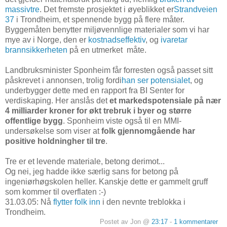
massivtre
. Det fremste prosjektet i øyeblikket er
Strandveien
37
i Trondheim, et spennende bygg på flere måter.
Byggemåten benytter miljøvennlige materialer som vi har
mye av i Norge, den er
kostnadseffektiv
, og
ivaretar
brannsikkerheten
på en utmerket måte.
Landbruksminister Sponheim får forresten også passet sitt
påskrevet i annonsen, trolig fordi
han ser potensialet
, og
underbygger dette med en rapport fra BI Senter for
verdiskaping. Her anslås det
et markedspotensiale på nær
4 milliarder kroner for økt trebruk i byer og større
offentlige bygg
. Sponheim viste også til en MMI-
undersøkelse som viser at
folk gjennomgående har
positive holdningher til tre
.
Tre er et levende materiale, betong derimot...
Og nei, jeg hadde ikke særlig sans for betong på
ingeniørhøgskolen heller. Kanskje dette er gammelt gruff
som kommer til overflaten :-)
31.03.05: Nå
flytter folk inn
i den nevnte treblokka i
Trondheim.
Postet av Jon @
23:17
-
1 kommentarer