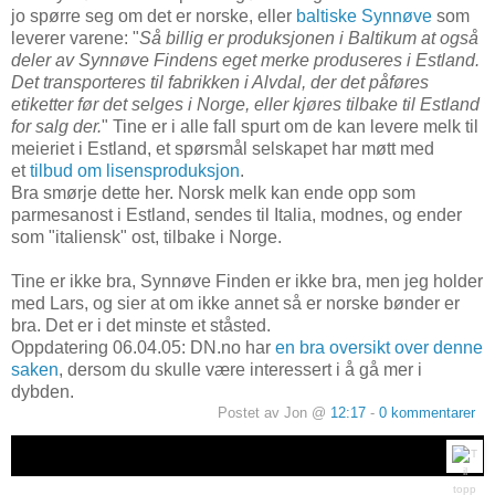
jo spørre seg om det er norske, eller
baltiske Synnøve
som
leverer varene: "
Så billig er produksjonen i Baltikum at også
deler av Synnøve Findens eget merke produseres i Estland.
Det transporteres til fabrikken i Alvdal, der det påføres
etiketter før det selges i Norge, eller kjøres tilbake til Estland
for salg der.
" Tine er i alle fall spurt om de kan levere melk til
meieriet i Estland, et spørsmål selskapet har møtt med
et
tilbud om lisensproduksjon
.
Bra smørje dette her. Norsk melk kan ende opp som
parmesanost i Estland, sendes til Italia, modnes, og ender
som "italiensk" ost, tilbake i Norge.
Tine er ikke bra, Synnøve Finden er ikke bra, men jeg holder
med Lars, og sier at om ikke annet så er norske bønder er
bra. Det er i det minste et ståsted.
Oppdatering 06.04.05: DN.no har
en bra oversikt over denne
saken
, dersom du skulle være interessert i å gå mer i
dybden.
Postet av Jon @
12:17
-
0 kommentarer