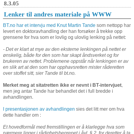
8.3.05
Lenker til andres materiale på WWW
BT.no har et intervju med
Knut Martin Tande
som nettopp har
levert en doktoravhandling der han forsøker å trekke opp
grensene for hva som er lovlig og ulovlig lenking på nettet:
- Det er klart at mye av den eksterne lenkingen på nettet er
ønskelig, både for den som har skapt åndsverket og for
brukeren av nettet. Problemene oppstår når lenkingen er av
en slik art at den som har opphavsretten mister råderetten
over stoffet sitt, sier Tande til bt.no.
Merket meg at sitatretten ikke er nevnt i BT-intervjuet
,
men jeg antar Tande har behandlet det i full bredde i
avhandlingen.
I presentasjonen av avhandlingen
sies det litt mer om hva
dette handler om :
Et hovedformål med fremstillingen er å klarlegge hva som
nærmere ligger i rådighetsbegrepet i åvl. § 2, for deretter å ta