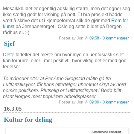
Mosaikkbildet er egentlig adskillig større, men det egner seg
ikke særlig godt for visning på nett. Et bra prosjekt hadde
vært å skrive det ut i kjempeformat slik de gjør med
Rom for
kunst
på Jernbanetorget i Oslo og sette bildet på Bergen
rådhus el. :-)
Postet av Jon @
09:58
-
0 kommentarer
Sjef
Dette
forteller det meste om hvor mye en uentusiastik sjef
kan forpurre, eller - mer positivt - hvor viktig det er med god
ledelse:
To måneder etter at Per Arne Skogstad måtte gå fra
Luftfartstilsynet, får hans etterfølger uhemmet skryt av nord-
norske politikere. Plutselig er Luftfartstilsynet i Bodø blitt
blant Norges mest populære arbeidsplasser.
Postet av Jon @
09:00
-
0 kommentarer
16.3.05
Kultur for deling