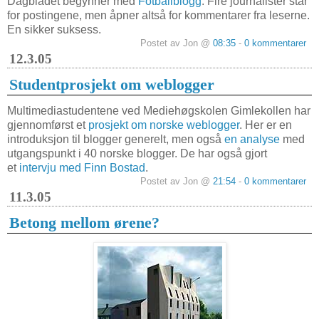
Dagbladet begynner med
Fotballblogg
. Fire journalister står
for postingene, men åpner altså for kommentarer fra leserne.
En sikker suksess.
Postet av Jon @
08:35
-
0 kommentarer
12.3.05
Studentprosjekt om weblogger
Multimediastudentene ved Mediehøgskolen Gimlekollen har
gjennomførst et
prosjekt om norske weblogger
. Her er en
introduksjon til blogger generelt, men også
en analyse
med
utgangspunkt i 40 norske blogger. De har også gjort
et
intervju med Finn Bostad
.
Postet av Jon @
21:54
-
0 kommentarer
11.3.05
Betong mellom ørene?