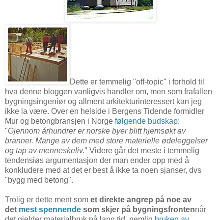
Dette er temmelig "off-topic" i forhold til
hva denne bloggen vanligvis handler om, men som frafallen
bygningsingeniør og allment arkitekturinteressert kan jeg
ikke la være. Over en helside i Bergens Tidende formidler
Mur og betongbransjen i Norge
følgende budskap
:
"
Gjennom århundrer er norske byer blitt hjemsøkt av
branner. Mange av dem med store materielle ødeleggelser
og tap av menneskeliv.
" Videre går det meste i temmelig
tendensiøs argumentasjon der man ender opp med å
konkludere med at det er best å ikke ta noen sjanser, dvs
"bygg med betong".
Trolig er dette ment som
et direkte angrep på noe av
det
mest spennende
som skjer på bygningsfronten
når
det gjelder materialbruk på lang tid, nemlig
bruken av