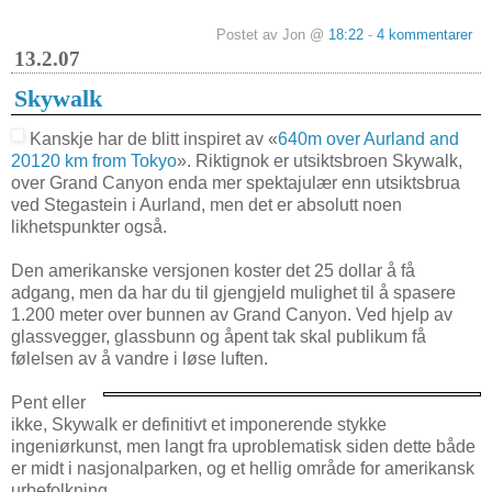
Postet av Jon @
18:22
-
4 kommentarer
13.2.07
Skywalk
Kanskje har de blitt inspiret av «
640m over Aurland and
20120 km from Tokyo
». Riktignok er utsiktsbroen Skywalk,
over Grand Canyon enda mer spektajulær enn utsiktsbrua
ved Stegastein i Aurland, men det er absolutt noen
likhetspunkter også.
Den amerikanske versjonen koster det 25 dollar å få
adgang, men da har du til gjengjeld mulighet til å spasere
1.200 meter over bunnen av Grand Canyon. Ved hjelp av
glassvegger, glassbunn og åpent tak skal publikum få
følelsen av å vandre i løse luften.
Pent eller
ikke, Skywalk er definitivt et imponerende stykke
ingeniørkunst, men langt fra uproblematisk siden dette både
er midt i nasjonalparken, og et hellig område for amerikansk
urbefolkning.