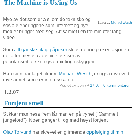
The Machine is Us/ing Us
Mye av det som er å si om de tekniske og
Laget av
Michael Wesch
sosiale endringene som Internett og nye
medier bringer med seg. Alt samlet i en tre minutter lang
video.
Som
Jill ganske riktig påpeker
stiller denne presentasjonen
det aller meste av det vi ellers ser av
popularisert
forsknings
formidling i skyggen.
Han som har laget filmen,
Michael Wesch
, er også involvert i
mye annet som ser interesssant ut...
Postet av Jon @
17:07
-
0 kommentarer
1.2.07
Fortjent smell
Stikker man nesa frem får man en på trynet ("Gammelt
jungelord"). Noen ganger til og med høyst fortjent:
Olav Torvund
har skrevet en glimrende
oppfølging til min