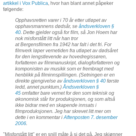
artikkel i Vox Publica
, hvor han blant annet påpeker
følgende:
Opphavsretten varer i 70 år etter utløpet av
opphavsmannens dødsår, se
åndsverkloven §
40
. Dette gjelder også for film, så Jon Hoem har
nok misforstått litt når han tror
at
Bergensfilmen
fra 1942 har falt i det fri. For
filmverk løper vernetiden fra utløpet av dødsåret
for den lengstlevende av hovedregissøren,
forfatteren av filmmanuskript, dialogforfatteren og
komponisten av musikk som er frembragt med
henblikk på filminnspillingen. (Setningen er en
direkte gjengivelse av
åndsverkloven § 40
første
ledd, annet punktum.)
Åndsverkloven §
45
omfatter bare vernet for den som teknisk og
økonomisk står for produksjonen, og som altså
ikke bidrar med en skapende innsats i
filmproduksjonen. Jeg har skrevet litt mer om
dette i en kommentar i
Aftenposten 7. desember
2006
.
"Misforstått litt" er en snill måte å si det på. Jeg skjønner