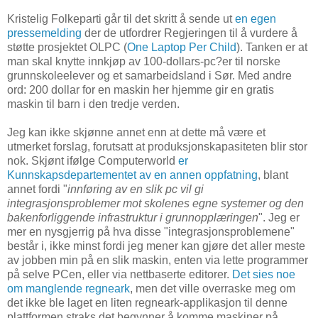
Kristelig Folkeparti går til det skritt å sende ut
en egen
pressemelding
der de utfordrer Regjeringen til å vurdere å
støtte prosjektet OLPC (
One Laptop Per Child
). Tanken er at
man skal knytte innkjøp av 100-dollars-pc?er til norske
grunnskoleelever og et samarbeidsland i Sør. Med andre
ord: 200 dollar for en maskin her hjemme gir en gratis
maskin til barn i den tredje verden.
Jeg kan ikke skjønne annet enn at dette må være et
utmerket forslag, forutsatt at produksjonskapasiteten blir stor
nok. Skjønt ifølge Computerworld
er
Kunnskapsdepartementet av en annen oppfatning
, blant
annet fordi "
innføring av en slik pc vil gi
integrasjonsproblemer mot skolenes egne systemer og den
bakenforliggende infrastruktur i grunnopplæringen
". Jeg er
mer en nysgjerrig på hva disse "integrasjonsproblemene"
består i, ikke minst fordi jeg mener kan gjøre det aller meste
av jobben min på en slik maskin, enten via lette programmer
på selve PCen, eller via nettbaserte editorer.
Det sies noe
om manglende regneark
, men det ville overraske meg om
det ikke ble laget en liten regneark-applikasjon til denne
plattformen straks det begynner å komme maskiner på