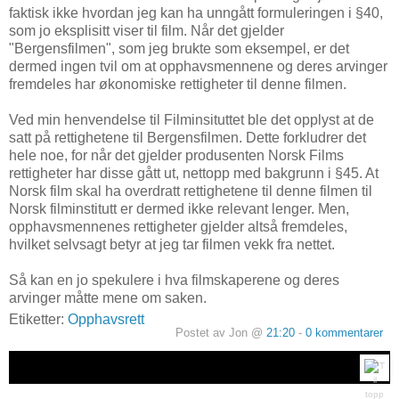
faktisk ikke hvordan jeg kan ha unngått formuleringen i §40,
som jo eksplisitt viser til film. Når det gjelder
"Bergensfilmen", som jeg brukte som eksempel, er det
dermed ingen tvil om at opphavsmennene og deres arvinger
fremdeles har økonomiske rettigheter til denne filmen.
Ved min henvendelse til Filminsituttet ble det opplyst at de
satt på rettighetene til Bergensfilmen. Dette forkludrer det
hele noe, for når det gjelder produsenten Norsk Films
rettigheter har disse gått ut, nettopp med bakgrunn i §45. At
Norsk film skal ha overdratt rettighetene til denne filmen til
Norsk filminstitutt er dermed ikke relevant lenger. Men,
opphavsmennenes rettigheter gjelder altså fremdeles,
hvilket selvsagt betyr at jeg tar filmen vekk fra nettet.
Så kan en jo spekulere i hva filmskaperene og deres
arvinger måtte mene om saken.
Etiketter:
Opphavsrett
Postet av Jon @
21:20
-
0 kommentarer