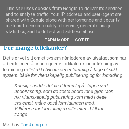
This site uses cookies from Google to deliver its services
and to analyze traffic. Your IP address and user-agent are
shared with Google along with performance and security
metrics to ensure quality of service, generate usage
1. februar 2007
statistics, and to detect and address abuse.
26.2.07
LEARN MORE
GOT IT
For mange tellekanter?
Det sier vel sitt om et system når lederen av utvalget som har
arbeidet med å finne egnede indikatorer for belønning av
formidling er "
sterkt i tvil om det er fornuftig å lage et slikt
system, både for vitenskapelig publisering og for formidling
.
Kanskje hadde det vært fornuftig å stoppe ved
undervisning, som de fleste andre land gjør. Men
når vitenskapelig publisering kom med i dette
systemet, måtte også formidlingen med.
Vilkårene for formidlingen ville ellers blitt for
trange
.
Mer hos
Forskning.no
.