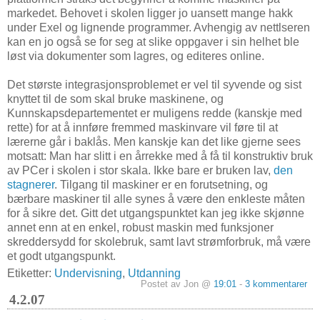
markedet. Behovet i skolen ligger jo uansett mange hakk
under Exel og lignende programmer. Avhengig av nettlseren
kan en jo også se for seg at slike oppgaver i sin helhet ble
løst via dokumenter som lagres, og editeres online.
Det største integrasjonsproblemet er vel til syvende og sist
knyttet til de som skal bruke maskinene, og
Kunnskapsdepartementet er muligens redde (kanskje med
rette) for at å innføre fremmed maskinvare vil føre til at
lærerne går i baklås. Men kanskje kan det like gjerne sees
motsatt: Man har slitt i en årrekke med å få til konstruktiv bruk
av PCer i skolen i stor skala. Ikke bare er bruken lav,
den
stagnerer
. Tilgang til maskiner er en forutsetning, og
bærbare maskiner til alle synes å være den enkleste måten
for å sikre det. Gitt det utgangspunktet kan jeg ikke skjønne
annet enn at en enkel, robust maskin med funksjoner
skreddersydd for skolebruk, samt lavt strømforbruk, må være
et godt utgangspunkt.
Etiketter:
Undervisning
,
Utdanning
Postet av Jon @
19:01
-
3 kommentarer
4.2.07