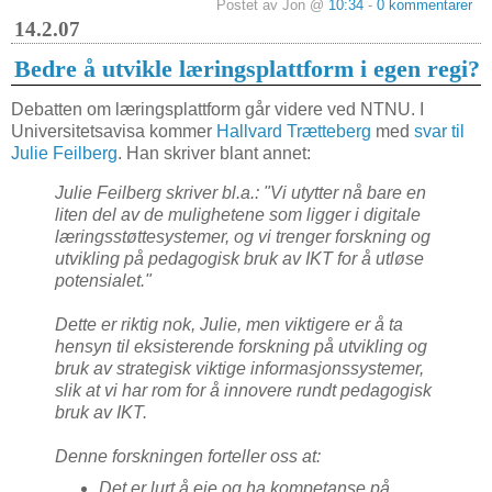
Postet av Jon @
10:34
-
0 kommentarer
14.2.07
Bedre å utvikle læringsplattform i egen regi?
Debatten om læringsplattform går videre ved NTNU. I
Universitetsavisa kommer
Hallvard Trætteberg
med
svar til
Julie Feilberg
. Han skriver blant annet:
Julie Feilberg skriver bl.a.: "Vi utytter nå bare en
liten del av de mulighetene som ligger i digitale
læringsstøttesystemer, og vi trenger forskning og
utvikling på pedagogisk bruk av IKT for å utløse
potensialet."
Dette er riktig nok, Julie, men viktigere er å ta
hensyn til eksisterende forskning på utvikling og
bruk av strategisk viktige informasjonssystemer,
slik at vi har rom for å innovere rundt pedagogisk
bruk av IKT.
Denne forskningen forteller oss at:
Det er lurt å eie og ha kompetanse på