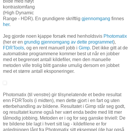
bilde med høyt
kontrastomfang
(High Dynamic
Range - HDR). En grundigere skriftlig
gjennomgang
finnes
her
.
Jeg gjorde noen kjappe forsøk med henholdsvis
Photomatix
(her er en
grundig gjennomgang av dette programmet
),
FDRTools
, og en rent manuell jobb i
Gimp
. Det ikke gitt at de
automatiske programmene kommer best ut når en jobber
med et begrenset antall kildefiler, men den manuelle
metoden ville trolig blitt ganske umulig dersom en jobbet
med et større antall eksponeringer.
Photomatix (til venstre) gir tilsynelatende et bedre resultat
enn FDRTools (i midten), men dette gjort i en fart og uten
etterbehandling av bildene. Resultatet i Gimp står seg godt,
og resultatet kunne også her vært enda bedre med litt mer
tålmodig jobbing. Metoden er i og for seg ganske triviell: De
tre bildene ble lagt i hvert sitt lag - kildefilene er for
anledningen lånt fra Photomatix sitt eksempel (de har også