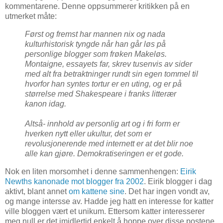
kommentarene. Denne oppsummerer kritikken på en
utmerket måte:
Først og fremst har mannen nix og nada
kulturhistorisk tyngde når han går løs på
personlige blogger som frøken Makeløs.
Montaigne, essayets far, skrev tusenvis av sider
med alt fra betraktninger rundt sin egen tommel til
hvorfor han syntes tortur er en uting, og er på
størrelse med Shakespeare i franks litterær
kanon idag.
Altså- innhold av personlig art og i fri form er
hverken nytt eller ukultur, det som er
revolusjonerende med internett er at det blir noe
alle kan gjøre. Demokratiseringen er et gode.
Nok en liten morsomhet i denne sammenhengen:
Eirik
Newths kanonade mot blogger fra 2002
. Eirik blogger i dag
aktivt, blant annet
om kattene sine
. Det har ingen vondt av,
og mange intersse av. Hadde jeg hatt en interesse for katter
ville bloggen vært et unikum. Ettersom katter interesserer
meg null er det imidlertid enkelt å hoppe over disse postene.