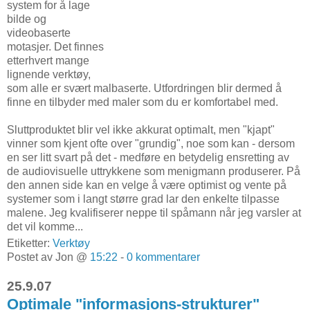
system for å lage
bilde og
videobaserte
motasjer. Det finnes
etterhvert mange
lignende verktøy,
som alle er svært malbaserte. Utfordringen blir dermed å
finne en tilbyder med maler som du er komfortabel med.
Sluttproduktet blir vel ikke akkurat optimalt, men "kjapt"
vinner som kjent ofte over "grundig", noe som kan - dersom
en ser litt svart på det - medføre en betydelig ensretting av
de audiovisuelle uttrykkene som menigmann produserer. På
den annen side kan en velge å være optimist og vente på
systemer som i langt større grad lar den enkelte tilpasse
malene. Jeg kvalifiserer neppe til spåmann når jeg varsler at
det vil komme...
Etiketter:
Verktøy
Postet av Jon @
15:22
-
0 kommentarer
25.9.07
Optimale "informasjons-strukturer"