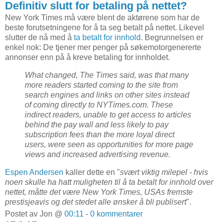
Definitiv slutt for betaling på nettet?
New York Times må være blent de aktørene som har de
beste forutsetningene for å ta seg betalt på nettet. Likevel
slutter de nå med å
ta betalt for innhold
. Begrunnelsen er
enkel nok: De tjener mer penger på søkemotorgenererte
annonser enn på å kreve betaling for innholdet.
What changed, The Times said, was that many
more readers started coming to the site from
search engines and links on other sites instead
of coming directly to NYTimes.com. These
indirect readers, unable to get access to articles
behind the pay wall and less likely to pay
subscription fees than the more loyal direct
users, were seen as opportunities for more page
views and increased advertising revenue.
Espen Andersen
kaller dette en "
svært viktig milepel - hvis
noen skulle ha hatt muligheten til å ta betalt for innhold over
nettet, måtte det være New York Times, USAs fremste
prestisjeavis og det stedet alle ønsker å bli publisert
".
Postet av Jon @
00:11
-
0 kommentarer