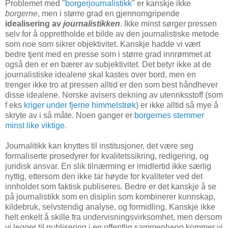
Problemet med "
borgerjournalistikk
" er kanskje ikke
borgerne
, men i større grad en gjennomgripende
idealisering av
journalistikken
. Ikke minst sørger pressen
selv for å opprettholde et bilde av den journalistiske metode
som noe som sikrer objektivitet. Kanskje hadde vi vært
bedre tjent med en presse som i større grad innrømmet at
også den er en bærer av subjektivitet. Det betyr ikke at de
journalistiske idealene skal kastes over bord, men en
trenger ikke tro at pressen alltid er den som best håndhever
disse idealene. Norske avisers dekning av utenriksstoff (som
f eks
kriger under fjerne himmelstrøk
) er ikke alltid så mye å
skryte av i så måte. Noen ganger er
borgernes stemmer
minst like viktige
.
Journalitikk kan knyttes til institusjoner, det være seg
formaliserte prosedyrer for kvalitetssikring, redigering, og
juridisk ansvar. En slik tilnærming er imidlertid ikke særlig
nyttig, ettersom den ikke tar høyde for kvaliteter ved det
innholdet som faktisk publiseres. Bedre er det kanskje å se
på journalistikk som en disiplin som kombinerer kunnskap,
kildebruk, selvstendig analyse, og formidling. Kanskje ikke
helt enkelt å skille fra undervisningsvirksomhet, men dersom
vi legger til publisering i en offentlig sammenheng kommer vi