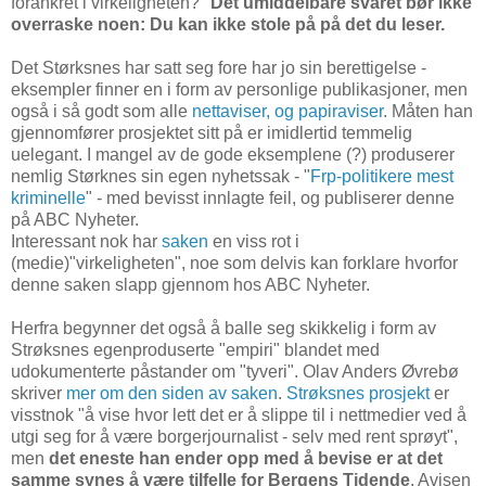
forankret i virkeligheten?"
Det umiddelbare svaret bør ikke
overraske noen: Du kan ikke stole på på det du leser.
Det Størksnes har satt seg fore har jo sin berettigelse -
eksempler finner en i form av personlige publikasjoner, men
også i så godt som alle
nettaviser, og papiraviser
. Måten han
gjennomfører prosjektet sitt på er imidlertid temmelig
uelegant. I mangel av de gode eksemplene (?) produserer
nemlig Størknes sin egen nyhetssak - "
Frp-politikere mest
kriminelle
" - med bevisst innlagte feil, og publiserer denne
på ABC Nyheter.
Interessant nok har
saken
en viss rot i
(medie)"virkeligheten", noe som delvis kan forklare hvorfor
denne saken slapp gjennom hos ABC Nyheter.
Herfra begynner det også å balle seg skikkelig i form av
Strøksnes egenproduserte "empiri" blandet med
udokumenterte påstander om "tyveri". Olav Anders Øvrebø
skriver
mer om den siden av saken
.
Strøksnes prosjekt
er
visstnok "å vise hvor lett det er å slippe til i nettmedier ved å
utgi seg for å være borgerjournalist - selv med rent sprøyt",
men
det eneste han ender opp med å bevise er at det
samme synes å være tilfelle for Bergens Tidende
. Avisen