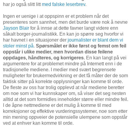
har jo også slitt litt
med falske leserbrev
.
Ingen er uenige i at oppspinn er et problem når det
presenteres som sannhet, men det burde være nok å nevne
Jayson Blair
for å innse at dette favner langt videre enn
såkalt borger-journalistikk. En kan jo spørre seg hvorfor vi
har havnet i en situasjoner der
journalister er blant dem vi
stoler minst på
.
Spørsmålet er ikke først og femst om feil
oppstår i ulike medier, men hvordan disse feilene
oppdages, håndteres, og korrigeres
. En kan langt på vei
argumentere for at problemet mindre på Internett enn i de
tradisjonelle mediene. I medier med svært begrensete
muligheter for brukermedvirkning er det få måter der de som
faktisk sitter på korrekte opplysninger kan komme til orde.
De fleste av oss har trolig opplevd at når mediene beretter
om noe som vi har kunnskaper om, så viser det seg nesten
alltid at det som formidles inneholder større eller mindre feil.
I de åpne nettmediene er det mulig å komme til med
korreksjoner og effektive vurderingssystemer, noe som etter
min mening oppveier de potensielle ulempene som oppstår
ved at enhver kan komme til orde.