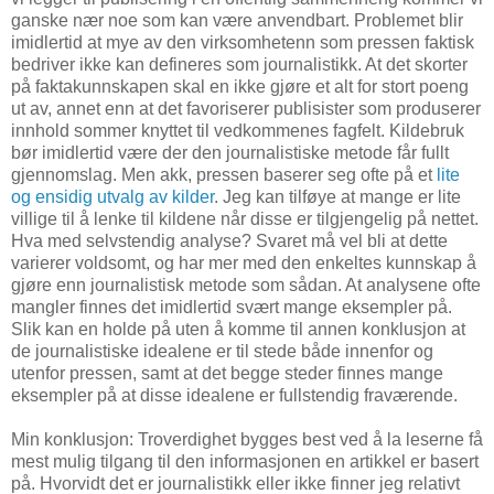
ganske nær noe som kan være anvendbart. Problemet blir
imidlertid at mye av den virksomhetenn som pressen faktisk
bedriver ikke kan defineres som journalistikk. At det skorter
på faktakunnskapen skal en ikke gjøre et alt for stort poeng
ut av, annet enn at det favoriserer publisister som produserer
innhold sommer knyttet til vedkommenes fagfelt. Kildebruk
bør imidlertid være der den journalistiske metode får fullt
gjennomslag. Men akk, pressen baserer seg ofte på et
lite
og ensidig utvalg av kilder
. Jeg kan tilføye at mange er lite
villige til å lenke til kildene når disse er tilgjengelig på nettet.
Hva med selvstendig analyse? Svaret må vel bli at dette
varierer voldsomt, og har mer med den enkeltes kunnskap å
gjøre enn journalistisk metode som sådan. At analysene ofte
mangler finnes det imidlertid svært mange eksempler på.
Slik kan en holde på uten å komme til annen konklusjon at
de journalistiske idealene er til stede både innenfor og
utenfor pressen, samt at det begge steder finnes mange
eksempler på at disse idealene er fullstendig fraværende.
Min konklusjon: Troverdighet bygges best ved å la leserne få
mest mulig tilgang til den informasjonen en artikkel er basert
på. Hvorvidt det er journalistikk eller ikke finner jeg relativt