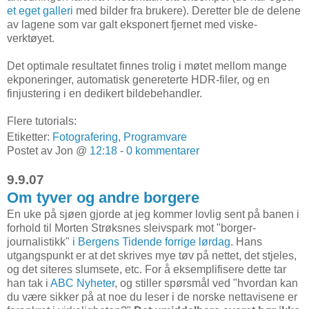
et eget galleri
med bilder fra brukere). Deretter ble de delene
av lagene som var galt eksponert fjernet med viske-
verktøyet.
Det optimale resultatet finnes trolig i møtet mellom mange
ekponeringer, automatisk genereterte HDR-filer, og en
finjustering i en dedikert bildebehandler.
Flere tutorials:
Etiketter:
Fotografering
,
Programvare
Postet av Jon @
12:18
-
0 kommentarer
9.9.07
Om tyver og andre borgere
En uke på sjøen gjorde at jeg kommer lovlig sent på banen i
forhold til Morten Strøksnes sleivspark mot "borger-
journalistikk"
i Bergens Tidende forrige lørdag
. Hans
utgangspunkt er at det skrives mye tøv på nettet, det stjeles,
og det siteres slumsete, etc. For å eksemplifisere dette tar
han tak i
ABC Nyheter
, og stiller spørsmål ved "hvordan kan
du være sikker på at noe du leser i de norske nettavisene er