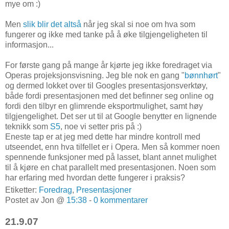
mye om :)
Men
slik blir det altså
når jeg skal si noe om hva som
fungerer og ikke med tanke på å øke tilgjengeligheten til
informasjon...
For første gang på mange år kjørte jeg ikke foredraget via
Operas projeksjonsvisning. Jeg ble nok en gang "
bønnhørt
"
og dermed lokket over til Googles presentasjonsverktøy,
både fordi presentasjonen med det befinner seg online og
fordi den tilbyr en glimrende eksportmulighet, samt høy
tilgjengelighet. Det ser ut til at Google benytter en lignende
teknikk som
S5
, noe vi setter pris på :)
Eneste tap er at jeg med dette har mindre kontroll med
utseendet, enn hva tilfellet er i Opera. Men så kommer noen
spennende funksjoner med på lasset, blant annet mulighet
til å kjøre en chat parallelt med presentasjonen. Noen som
har erfaring med hvordan dette fungerer i praksis?
Etiketter:
Foredrag
,
Presentasjoner
Postet av Jon @
15:38
-
0 kommentarer
21.9.07