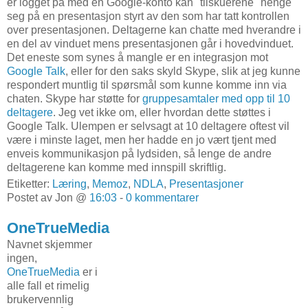
er logget på med en Google-konto kan "tilskuerene" henge
seg på en presentasjon styrt av den som har tatt kontrollen
over presentasjonen. Deltagerne kan chatte med hverandre i
en del av vinduet mens presentasjonen går i hovedvinduet.
Det eneste som synes å mangle er en integrasjon mot
Google Talk
, eller for den saks skyld Skype, slik at jeg kunne
respondert muntlig til spørsmål som kunne komme inn via
chaten. Skype har støtte for
gruppesamtaler med opp til 10
deltagere
. Jeg vet ikke om, eller hvordan dette støttes i
Google Talk. Ulempen er selvsagt at 10 deltagere oftest vil
være i minste laget, men her hadde en jo vært tjent med
enveis kommunikasjon på lydsiden, så lenge de andre
deltagerene kan komme med innspill skriftlig.
Etiketter:
Læring
,
Memoz
,
NDLA
,
Presentasjoner
Postet av Jon @
16:03
-
0 kommentarer
OneTrueMedia
Navnet skjemmer
ingen,
OneTrueMedia
er i
alle fall et rimelig
brukervennlig