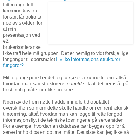
Litt mangelfull
kommunikasjon i
forkant får trolig ta
noe av skylden for
at min
presentasjon ved
eZ
brukerkonferanse
ikke traff hele målgruppen. Det er nemlig to vidt forskjellige
innganger til spørsmålet
Hvilke informasjons-strukturer
fungerer?
Mitt utgangspunkt er det jeg forsøker å kunne litt om, altså
hvordan man kan strukturere
innhold
slik at det fremstår på
best mulig måte for ulike brukere.
Noen av de fremmøtte hadde imnidlertid oppfattet
overskriften som om dette skulle handle om en rent teknisk
tilnærming, altså hvordan man kan legge til rette for god
informasjonsflyt i de tekniske løsningene på serversiden.
For eksempel hvordan en database bør bygges opp for å
serve innhold på en optimal måte. Det siste kan jeg ikke så