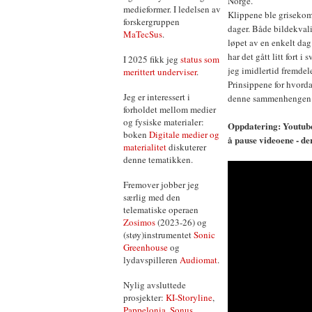
Norge.
medieformer. I ledelsen av
Klippene ble grisekomp
forskergruppen
dager. Både bildekvalit
MaTecSus
.
løpet av en enkelt dag
har det gått litt fort 
I 2025 fikk jeg
status som
jeg imidlertid fremdel
merittert underviser
.
Prinsippene for hvorda
Jeg er interessert i
denne sammenhengen. 
forholdet mellom medier
og fysiske materialer:
Oppdatering: Youtube 
boken
Digitale medier og
å pause videoene - de
materialitet
diskuterer
denne tematikken.
Fremover jobber jeg
særlig med den
telematiske operaen
Zosimos
(2023-26) og
(støy)instrumentet
Sonic
Greenhouse
og
lydavspilleren
Audiomat
.
Nylig avsluttede
prosjekter:
KI-Storyline
,
Pappelonia
,
Sonus