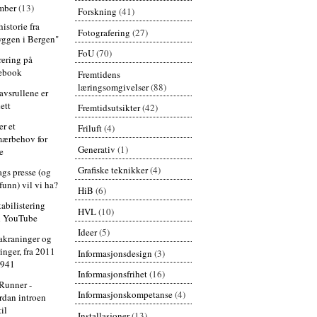
mber
(13)
Forskning
(41)
istorie fra
Fotografering
(27)
yggen i Bergen"
FoU
(70)
rering på
ebook
Fremtidens
læringsomgivelser
(88)
vsrullene er
ett
Fremtidsutsikter
(42)
er et
Friluft
(4)
mærbehov for
Generativ
(1)
e
Grafiske teknikker
(4)
ags presse (og
funn) vil vi ha?
HiB
(6)
tabilistering
HVL
(10)
 YouTube
Ideer
(5)
akraninger og
inger, fra 2011
Informasjonsdesign
(3)
1941
Informasjonsfrihet
(16)
Runner -
Informasjonskompetanse
(4)
rdan introen
til
Installasjoner
(13)