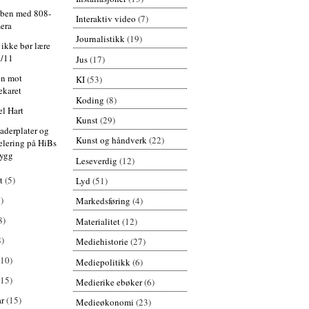
bben med 808-
Interaktiv video
(7)
era
Journalistikk
(19)
 ikke bør lære
9/11
Jus
(17)
n mot
KI
(53)
ekaret
Koding
(8)
l Hart
Kunst
(29)
aderplater og
Kunst og håndverk
(22)
selering på HiBs
ygg
Leseverdig
(12)
st
(5)
Lyd
(51)
)
Markedsføring
(4)
8)
Materialitet
(12)
8)
Mediehistorie
(27)
(10)
Mediepolitikk
(6)
(15)
Medierike ebøker
(6)
ar
(15)
Medieøkonomi
(23)