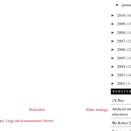
janua
►
2010
(1
►
2009
(13
►
2008
(11
►
2007
(12
►
2006
(12
►
2005
(11
►
2004
(12
►
2003
(14
►
2002
(3)
►
ROBOTER
1X Neo
Artificial i
Startsiden
Eldre innlegg
education
på:
Legg inn kommentarer (Atom)
We Robot 