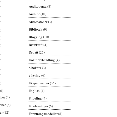
Auditopenta
(8)
)
Auditor
(10)
)
Automatoner
(3)
)
Bibliotek
(9)
)
Blogging
(10)
)
Bærekraft
(4)
)
Debatt
(26)
)
Doktoravhandling
(4)
)
e-bøker
(33)
)
e-læring
(6)
)
Eksperimenter
(36)
)
English
(4)
26)
mber
(4)
Fildeling
(4)
mber
(6)
Forelesninger
(6)
er
(12)
Forretningsmodeller
(8)