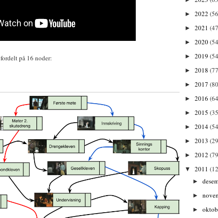
2022
(56
►
2021
(47
►
2020
(54
►
2019
(54
►
 fordelt på 16 noder:
2018
(77
►
2017
(80
►
2016
(64
►
2015
(35
►
2014
(54
►
2013
(29
►
2012
(79
►
2011
(1
▼
dese
►
nove
►
oktob
►