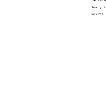
Hvor mye ka
Sony α68