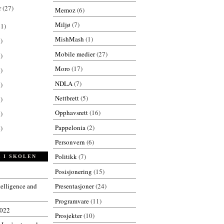
r
(27)
Memoz
(6)
Miljø
(7)
61)
MishMash
(1)
)
Mobile medier
(27)
)
Moro
(17)
)
NDLA
(7)
)
Nettbrett
(5)
)
Opphavsrett
(16)
)
Pappelonia
(2)
)
Personvern
(6)
Politikk
(7)
 I SKOLEN
Posisjonering
(15)
Presentasjoner
(24)
ntelligence and
Programvare
(11)
2022
Prosjekter
(10)