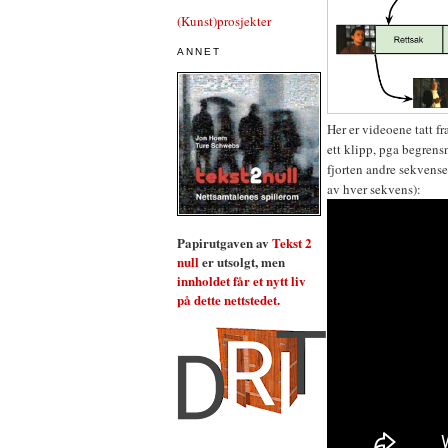
(Kunst)prosjekter
ANNET
Her er videoene tatt f
ett klipp, pga begrens
fjorten andre sekvense
av hver sekvens):
Papirutgaven av
Tekst 2
null
er utsolgt, men
innholdet får et nytt liv
på dette nettstedet.