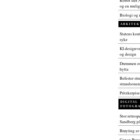
Robot sier A
og en muligh
Biologi og 
ARKITEK
Statens kont
syke
KI-designver
og design
Drømmen om
hytta
Befester str
strandsonen
Pritzkerpis
DIGITAL
FOTOGRA
Stor retros
Sandberg p
Brøyting av
Canon Powe