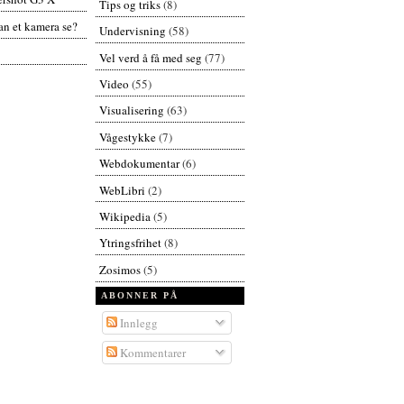
Tips og triks
(8)
n et kamera se?
Undervisning
(58)
Vel verd å få med seg
(77)
Video
(55)
Visualisering
(63)
Vågestykke
(7)
Webdokumentar
(6)
WebLibri
(2)
Wikipedia
(5)
Ytringsfrihet
(8)
Zosimos
(5)
ABONNER PÅ
Innlegg
Kommentarer