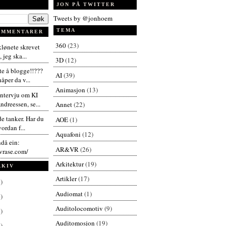
JON PÅ TWITTER
Tweets by @jonhoem
TEMA
OMMENTARER
360
(23)
 klønete skrevet
 jeg ska...
3D
(12)
te å blogge!!???
AI
(39)
åper da v...
Animasjon
(13)
intervju om KI
dreessen, se...
Annet
(22)
de tanker. Har du
AOE
(1)
vordan f...
Aquafoni
(12)
ndå ein:
AR&VR
(26)
vrase.com/
Arkitektur
(19)
RKIV
Artikler
(17)
)
Audiomat
(1)
)
Auditolocomotiv
(9)
)
Auditomosjon
(19)
)