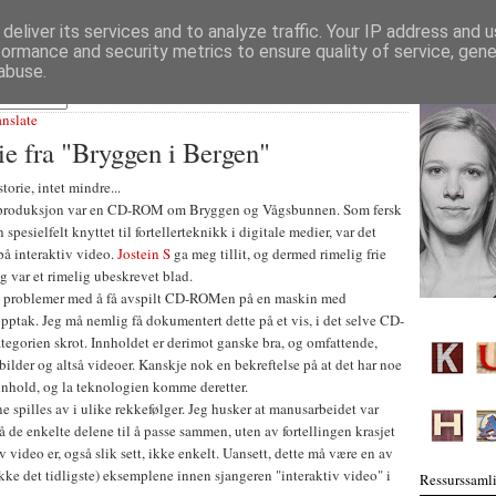
deliver its services and to analyze traffic. Your IP address and 
formance and security metrics to ensure quality of service, gen
abuse.
anslate
ie fra "Bryggen i Bergen"
torie, intet mindre...
e produksjon var en CD-ROM om Bryggen og Vågsbunnen. Som fersk
pesielfelt knyttet til fortellerteknikk i digitale medier, var det
 på interaktiv video.
Jostein S
ga meg tillit, og dermed rimelig frie
jeg var et rimelig ubeskrevet blad.
re problemer med å få avspilt CD-ROMen på en maskin med
pptak. Jeg må nemlig få dokumentert dette på et vis, i det selve CD-
gorien skrot. Innholdet er derimot ganske bra, og omfattende,
 bilder og altså videoer. Kanskje nok en bekreftelse på at det har noe
innhold, og la teknologien komme deretter.
ne spilles av i ulike rekkefølger. Jeg husker at manusarbeidet var
få de enkelte delene til å passe sammen, uten av fortellingen krasjet
v video er, også slik sett, ikke enkelt. Uansett, dette må være en av
 ikke det tidligste) eksemplene innen sjangeren "interaktiv video" i
Ressurssamli