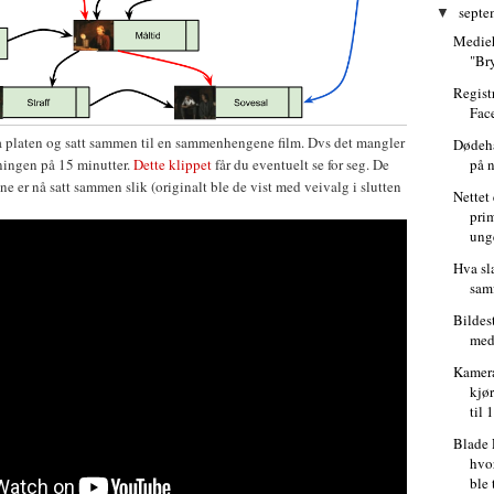
septe
▼
Medieh
"Br
Regist
Fac
ra platen og satt sammen til en sammenhengene film. Dvs det mangler
Dødeha
på n
ningen på 15 minutter.
Dette klippet
får du eventuelt se for seg. De
ne er nå satt sammen slik (originalt ble de vist med veivalg i slutten
Nettet 
pri
ung
Hva sl
sam
Bildes
med
Kamer
kjør
til 
Blade 
hvo
ble 