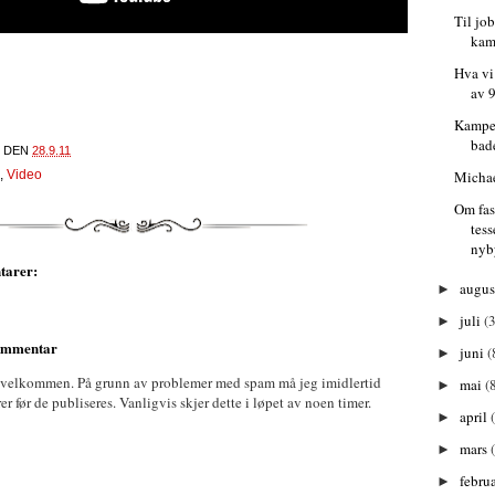
Til jo
kam
Hva vi
av 
Kampe
bad
DEN
28.9.11
Michae
,
Video
Om fas
tes
nyb
tarer:
augu
►
juli
(3
►
kommentar
juni
(
►
 velkommen. På grunn av problemer med spam må jeg imidlertid
mai
(
►
før de publiseres. Vanligvis skjer dette i løpet av noen timer.
april
►
mars
►
febru
►