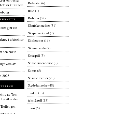
I er 'en trussel
Referater
(6)
et' for kunstnere
Riso
(1)
roboter
Roboter
(32)
TURNYTT
Sfæriske medier
(31)
orer gjør oss
Skaperverksted
(7)
ktøy i arkitektur
Skolerobot
(16)
Skremmende
(7)
 den enkle
Småspill
(3)
Sonic Greenhouse
(9)
engt vern av
Sonus
(5)
en 2025
Sosiale medier
(20)
Stedsdannelse
(48)
FERING
Tanker
(13)
pektiv av Tom
å Høvikodden
tekst2null
(13)
 Trollstigen
Teori
(5)
rshot G3 X