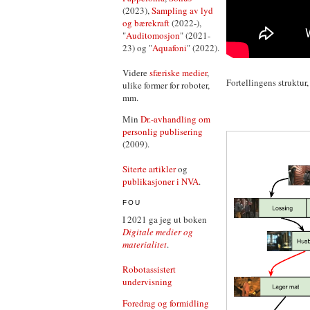
(2023),
Sampling av lyd
og bærekraft
(2022-),
"
Auditomosjon
" (2021-
23) og "
Aquafoni
" (2022).
Videre
sfæriske medier
,
Fortellingens struktur,
ulike former for roboter,
mm.
Min
Dr.-avhandling om
personlig publisering
(2009).
Siterte artikler
og
publikasjoner i NVA
.
FOU
I 2021 ga jeg ut boken
Digitale medier og
materialitet
.
Robotassistert
undervisning
Foredrag og formidling