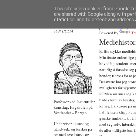
This site uses cookies from Google to 
are shared with Google along with per
statistics, and to detect and address 
JON HOEM
Powered by
Tr
Mediehistor
Et lite stykke mediehis
Min første ordentlig
hovedfagsstudent, men s
naturlig å forsøke seg
hender, ti tross for at 
Dessverre har jeg sto
muligheter for skjermo
ROMen nærmer seg kate
både i form av tekster,
Professor ved Institutt for
for seg å fokusere på 
kunstfag, Høgskulen på
I alt femten klipp kun
Vestlandet – Bergen.
ganske innfløkt, for å 
Underviser i kunst og
med seg selv. Interakti
håndverk, og forsker på
de aller tidligste (om
og med nye kunst- og