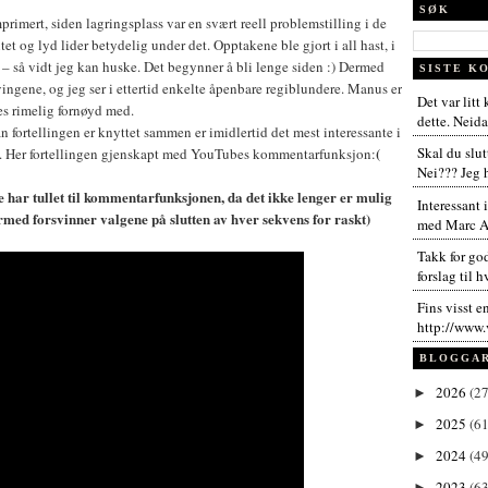
SØK
rimert, siden lagringsplass var en svært reell problemstilling i de
et og lyd lider betydelig under det. Opptakene ble gjort i all hast, i
 – så vidt jeg kan huske. Det begynner å bli lenge siden :) Dermed
SISTE K
i svingene, og jeg ser i ettertid enkelte åpenbare regiblundere. Manus er
Det var litt
es rimelig fornøyd med.
dette. Neida,
n fortellingen er knyttet sammen er imidlertid det mest interessante i
(
Skal du slut
Her fortellingen gjenskapt med YouTubes kommentarfunksjon:
Nei??? Jeg h
har tullet til kommentarfunksjonen, da det ikke lenger er mulig
Interessant 
rmed forsvinner valgene på slutten av hver sekvens for raskt)
med Marc An
Takk for go
forslag til h
Fins visst e
http://www.
BLOGGA
2026
(27
►
2025
(61
►
2024
(49
►
2023
(63
►